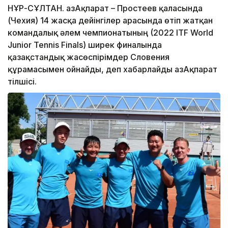
НҰР-СҰЛТАН. ҚазАқпарат – Простеев қаласында
(Чехия) 14 жасқа дейінгілер арасында өтіп жатқан
командалық әлем чемпионатының (2022 ITF World
Junior Tennis Finals) ширек финалында
қазақстандық жасөспірімдер Словения
құрамасымен ойнайды, деп хабарлайды ҚазАқпарат
тілшісі.