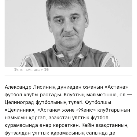
Фото: «Астана» ФК
Александр Лисиннің дүниеден озғанын «Астана»
футбол клубы растады. Клубтың мәліметінше, ол —
Целиноград футболының түлегі. Футболшы
«Целинник», «Астана» және «Жеңіс» клубтарының
намысын қорғап, Қазақстан ұлттық футбол
құрамасында өнер көрсеткен. Кейін Қазақстанның
футзалдан ұлттық құрамасының сапында да