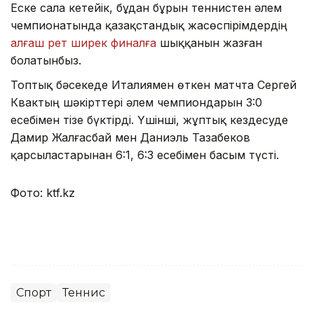
Еске сала кетейік, бұдан бұрын теннистен әлем
чемпионатында қазақстандық жасөспірімдердің
алғаш рет ширек финалға
шыққанын жазған
болатынбыз.
Топтық бәсекеде Италиямен өткен матчта Сергей
Квактың шәкірттері әлем чемпиондарын 3:0
есебімен тізе бүктірді. Үшінші, жұптық кездесуде
Дамир Жалғасбай мен Даниэль Тазабеков
қарсыластарынан 6:1, 6:3 есебімен басым түсті.
Фото: ktf.kz
Спорт
Теннис