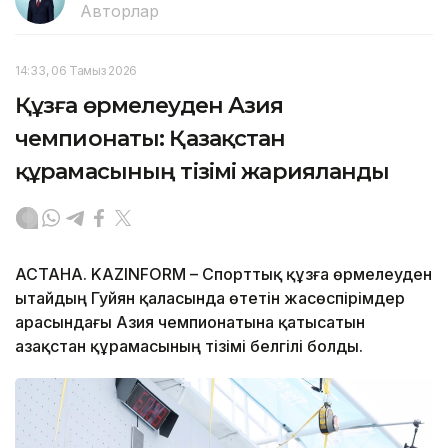
Авторлар
14:33, 06 Тамыз 2026
Құзға өрмелеуден Азия
чемпионаты: Қазақстан
құрамасының тізімі жарияланды
АСТАНА. KAZINFORM – Спорттық құзға өрмелеуден
Қытайдың Гуйян қаласында өтетін жасөспірімдер
арасындағы Азия чемпионатына қатысатын
Қазақстан құрамасының тізімі белгілі болды.