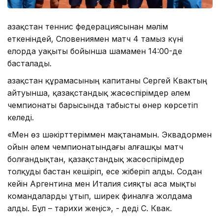
Қазақстан теннис федерациясынан мәлім
еткеніндей, Словениямен матч 4 тамыз күні
елорда уақыты бойынша шамамен 14:00-де
басталады.
Қазақстан құрамасының капитаны Сергей Квактың
айтуынша, қазақстандық жасөспірімдер әлем
чемпионаты барысында табысты өнер көрсетіп
келеді.
«Мен өз шәкірттеріммен мақтанамын. Эквадормен
ойын әлем чемпионатындағы алғашқы матч
болғандықтан, қазақстандық жасөспірімдер
толқуды бастан кешіріп, есе жіберіп алды. Содан
кейін Аргентина мен Италия сияқты аса мықты
командаларды ұтып, ширек финалға жолдама
алды. Бұл – тарихи жеңіс», - деді С. Квак.