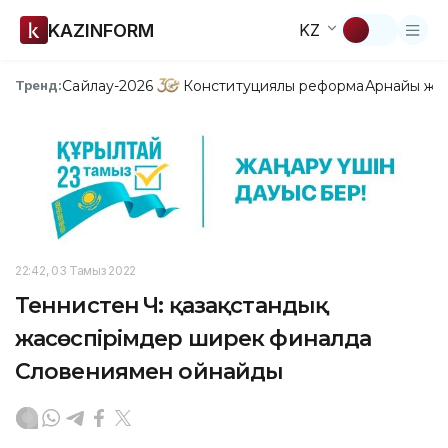
KAZINFORM
KZ
Сайлау-2026
Конституциялық реформа
Арнайы жо
Тренд:
22:42, 03 Тамыз 2022
Теннистен ӘЧ: қазақстандық
жасөспірімдер ширек финалда
Словениямен ойнайды