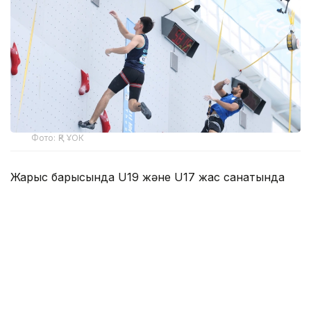
Фото: ҚР ҰОК
Жарыс барысында U19 және U17 жас санатында
жүлделер сарапқа салынады.
Евгений Ким, Матвей Павлов, Глеб Семёшкин,
Дмитрий Ананьев, Әлихан Татамбай, Рашид
Хайбуллин, Роман Курассов, Алексей Стребков,
Кымсан Цой, Яна Войтович, Лейла Геккеева,
Виктория Ильницкая, Амира Қайсар, Ралина
Абдулова, Арина Новицкая, Алина Львова U19