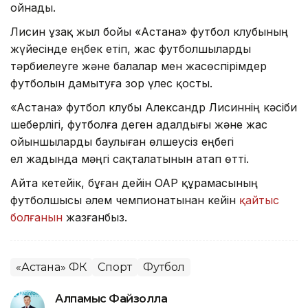
ойнады.
Лисин ұзақ жыл бойы «Астана» футбол клубының
жүйесінде еңбек етіп, жас футболшыларды
тәрбиелеуге және балалар мен жасөспірімдер
футболын дамытуға зор үлес қосты.
«Астана» футбол клубы Александр Лисиннің кәсіби
шеберлігі, футболға деген адалдығы және жас
ойыншыларды баулыған өлшеусіз еңбегі
ел жадында мәңгі сақталатынын атап өтті.
Айта кетейік, бұған дейін ОАР құрамасының
футболшысы әлем чемпионатынан кейін
қайтыс
болғанын
жазғанбыз.
«Астана» ФК
Спорт
Футбол
Алпамыс Файзолла