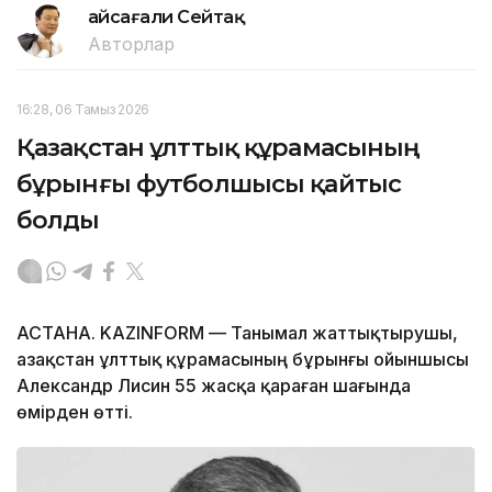
Ғайсағали Сейтақ
Авторлар
16:28, 06 Тамыз 2026
Қазақстан ұлттық құрамасының
бұрынғы футболшысы қайтыс
болды
АСТАНА. KAZINFORM — Танымал жаттықтырушы,
Қазақстан ұлттық құрамасының бұрынғы ойыншысы
Александр Лисин 55 жасқа қараған шағында
өмірден өтті.