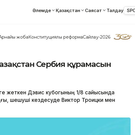
Әлемде
Қазақстан
Саясат
Талдау
SP
Арнайы жоба
Конституциялық реформа
Сайлау-2026
 Қазақстан Сербия құрамасын
еге жеткен Дэвис кубогының 1/8 сайысында
ңғы, шешуші кездесуде Виктор Троицки мен