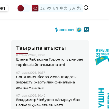
KZ
QZ
РУ
EN
中文
ق ز
ЎЗ
ORT
Тақырыпқа қатысты
07 тамыз 2026, 23:20
Елена Рыбакина Торонто турнирінің
төртінші айналымына өтті
07 тамыз 2026, 20:57
Соня Жиенбаева Испаниядағы
жарыстың жартылай финалына
жолдама алды
07 тамыз 2026, 20:40
Владимир Чебурин «Атырау» бас
бапкері қызметінен кетті