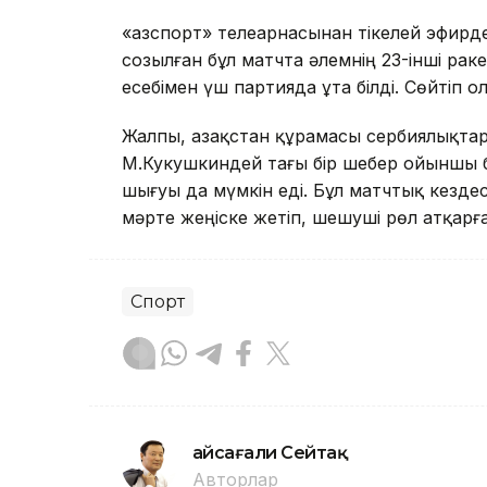
«Қазспорт» телеарнасынан тікелей эфирде
созылған бұл матчта әлемнің 23-інші раке
есебімен үш партияда ұта білді. Сөйтіп о
Жалпы, Қазақстан құрамасы сербиялықтард
М.Кукушкиндей тағы бір шебер ойыншы б
шығуы да мүмкін еді. Бұл матчтық кездес
мәрте жеңіске жетіп, шешуші рөл атқарғ
Спорт
Ғайсағали Сейтақ
Авторлар