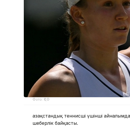
Фото: ҚТФ
Қазақстандық теннисші үшінші айналымд
шеберлік байқасты.