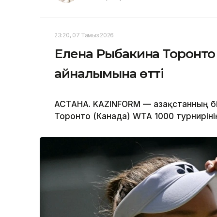
23:20, 07 Тамыз 2026
Елена Рыбакина Торонто 
айналымына өтті
АСТАНА. KAZINFORM — Қазақстанның бі
Торонто (Канада) WTA 1000 турнирін