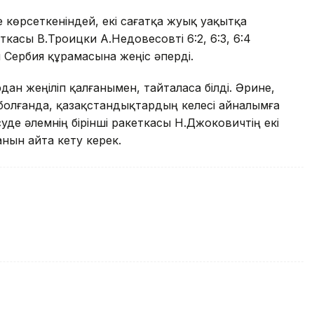
 көрсеткеніндей, екі сағатқа жуық уақытқа
ткасы В.Троицки А.Недовесовті 6:2, 6:3, 6:4
л Сербия құрамасына жеңіс әперді.
ан жеңіліп қалғанымен, тайталаса білді. Әрине,
олғанда, қазақстандықтардың келесі айналымға
уде әлемнің бірінші ракеткасы Н.Джоковичтің екі
анын айта кету керек.