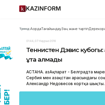
KAZINFORM
Ақорда
Тағайындау
Заң және тәртіп
Дерекқор
Тренд:
01:44, 07 Наурыз 2016
Теннистен Дэвис кубогы:
ұта алмады
АСТАНА. ҚазАқпарат - Белградта мәр
Сербия мен Қазақстан арасындағы со
Александр Недовесов кортқа шықты.