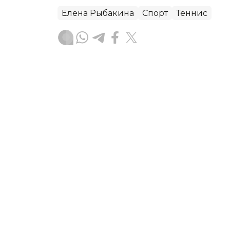
Елена Рыбакина
Спорт
Теннис
Ғайсағали Сейтақ
Авторлар
20:57, 07 Тамыз 2026
Соня Жиенбаева Испани
финалына жолдама алд
АСТАНА. KAZINFORM — Қазақстандық т
Жиенбаева жекелей сында Оренсе (И