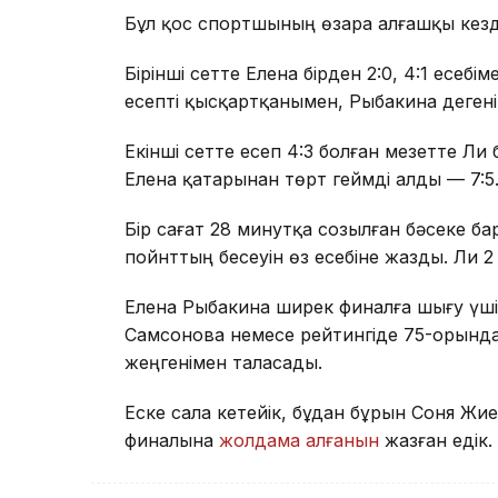
Бұл қос спортшының өзара алғашқы кезде
Бірінші сетте Елена бірден 2:0, 4:1 есебі
есепті қысқартқанымен, Рыбакина дегенін
Екінші сетте есеп 4:3 болған мезетте Ли 
Елена қатарынан төрт геймді алды — 7:5
Бір сағат 28 минутқа созылған бәсеке ба
пойнттың бесеуін өз есебіне жазды. Ли 2
Елена Рыбакина ширек финалға шығу үші
Самсонова немесе рейтингіде 75-орынд
жеңгенімен таласады.
Еске сала кетейік, бұдан бұрын Соня 
финалына
жолдама алғанын
жазған едік.