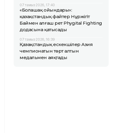
07 тамыз 2026, 17:40
«Болашақ ойындары»:
қазақстандық файтер Нұржігіт
Баймен алғаш рет Phygital Fighting
додасына қатысады
07 тамыз 2026, 16:39
Қазақстандық ескекшілер Азия
чемпионатын төрт алтын
медальмен аяқтады