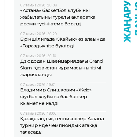
07 тамыз 2026, 20:38
«Астана» баскетбол клубының
жабылатыны туралы ақпаратқа
ресми түсініктеме берілді
07 тамыз 2026, 20:20
Бірінші лигада «Жайық» өз алаңында
«Таразды» тізе бүктірді
07 тамыз 2026, 20:10
Дзюдодан Швейцариядағы Grand
Slam: Қазақстан құрамасының тізімі
жарияланды
07 тамыз 2026, 19:01
Владимир Слишкович «Жеңіс»
футбол клубына бас бапкер
қызметіне келді
07 тамыз 2026, 18:06
Қазақстандық теннисшілер Астана
турнирінде чемпиондық атаққа
таласады