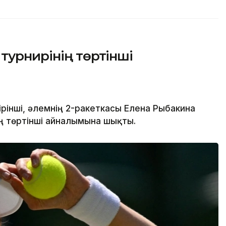
турнирінің төртінші
рінші, әлемнің 2-ракеткасы Елена Рыбакина
ің төртінші айналымына шықты.