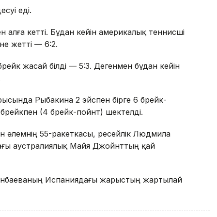
суі еді.
мен алға кетті. Бұдан кейін америкалық теннисші
е жетті — 6:2.
брейк жасай білді — 5:3. Дегенмен бұдан кейін
.
рысында Рыбакина 2 эйспен бірге 6 брейк-
 брейкпен (4 брейк-пойнт) шектелді.
н әлемнің 55-ракеткасы, ресейлік Людмила
ағы аустралиялық Майя Джойнттың қай
Жиенбаеваның Испаниядағы жарыстың жартылай