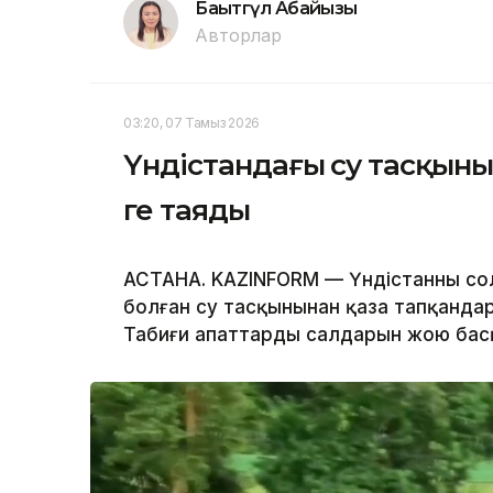
Бақытгүл Абайқызы
Авторлар
03:20, 07 Тамыз 2026
Үндістандағы су тасқыны
ге таяды
АСТАНА. KAZINFORM — Үндістанның с
болған су тасқынынан қаза тапқандар
Табиғи апаттардың салдарын жою ба