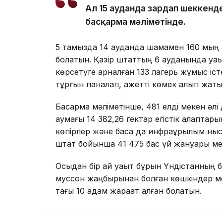
Ал 15 ауданда зардап шеккенде
басқарма мәліметінде.
5 тамызда 14 ауданда шамамен 160 мың 
болатын. Қазір штаттың 6 ауданында уа
көрсетуге арналған 133 лагерь жұмыс іс
тұрғын паналап, қажетті көмек алып жаты
Басқарма мәліметінше, 481 елді мекен әл
аумағы 14 382,26 гектар егістік алқаптар
көпірлер және басқа да инфрақұрылым ны
штат бойынша 41 475 бас үй жануары мен
Осыдан бір ай уақыт бұрын Үндістанның
муссон жаңбырынан болған көшкіндер 
тағы 10 адам жарақат алған болатын.