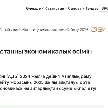
Әлемде
Қазақстан
Саясат
Талдау
SP
Арнайы жоба
Конституциялық реформа
Сайлау-2026
ақстанның экономикалық өсімін
ің (АДБ) 2024 жылға дейінгі Азиялық даму
еңейту жобасының 2025 жылы аяқталуы орта
ономикасының айтарлықтай өсуіне ықпал етуі