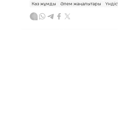
Көз жұмды
Әлем жаңалықтары
Үндіс
Динара Маханова
Авторлар
01:29, 05 Тамыз 2026
Қытай су тасқынынан за
провинциясына гуманита
АСТАНА. KAZINFORM – Қытай билігі с
провинциясына 65 мың гуманитарлық 