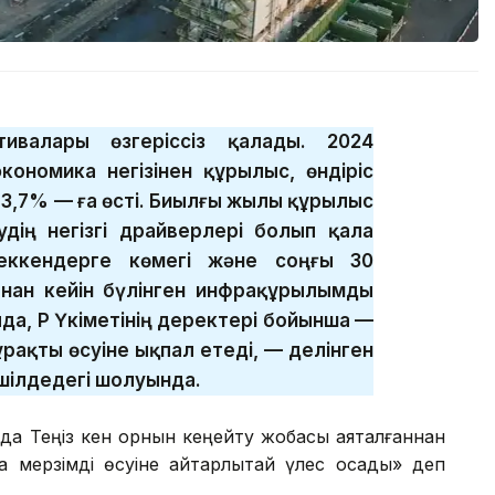
тивалары өзгеріссіз қалады. 2024
кономика негізінен құрылыс, өндіріс
 3,7% — ға өсті. Биылғы жылы құрылыс
удің негізгі драйверлері болып қала
шеккендерге көмегі және соңғы 30
нан кейін бүлінген инфрақұрылымды
да, ҚР Үкіметінің деректері бойынша —
рақты өсуіне ықпал етеді, — делінген
 шілдедегі шолуында.
нда Теңіз кен орнын кеңейту жобасы аяқталғаннан
та мерзімді өсуіне айтарлықтай үлес қосады» деп