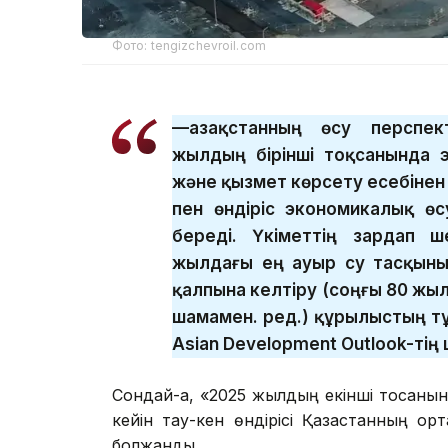
Фото: tengizchevroil.com
—Қазақстанның өсу перспек
жылдың бірінші тоқсанында э
және қызмет көрсету есебінен
пен өндіріс экономикалық өс
береді. Үкіметтің зардап 
жылдағы ең ауыр су тасқыны
қалпына келтіру (соңғы 80 жыл
шамамен. ред.) құрылыстың тұ
Asian Development Outlook-тің
Сондай-ақ, «2025 жылдың екінші тоқсаны
кейін тау-кен өндірісі Қазақстанның ор
болжанды.