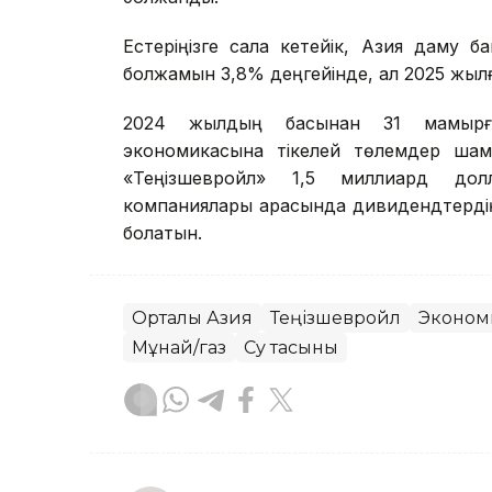
Естеріңізге сала кетейік, Азия даму 
болжамын 3,8% деңгейінде, ал 2025 жылға
2024 жылдың басынан 31 мамырға
экономикасына тікелей төлемдер шам
«Теңізшевройл» 1,5 миллиард до
компаниялары арасында дивидендтердің н
болатын.
Орталық Азия
Теңізшевройл
Эконом
Мұнай/газ
Су тасқыны