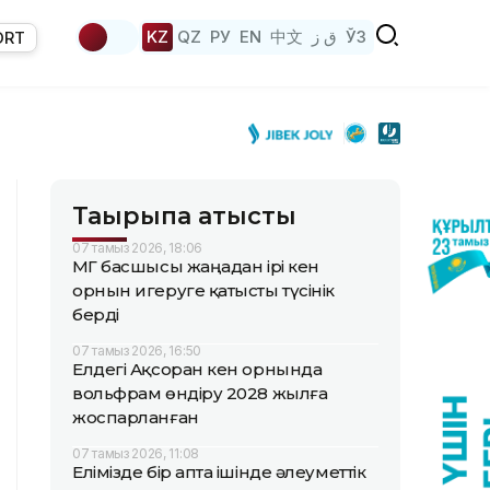
KZ
QZ
РУ
EN
中文
ق ز
ЎЗ
ORT
Тақырыпқа қатысты
07 тамыз 2026, 18:06
ҚМГ басшысы жаңадан ірі кен
орнын игеруге қатысты түсінік
берді
07 тамыз 2026, 16:50
Елдегі Ақсоран кен орнында
вольфрам өндіру 2028 жылға
жоспарланған
07 тамыз 2026, 11:08
Елімізде бір апта ішінде әлеуметтік