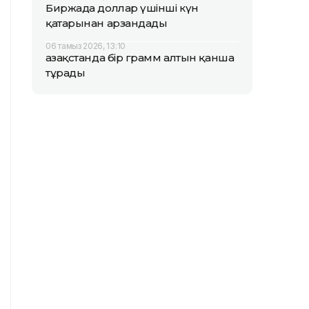
Биржада доллар үшінші күн
қатарынан арзандады
06 тамыз 2026, 13:10
Қазақстанда бір грамм алтын қанша
тұрады