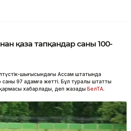
нан қаза тапқандар саны 100-
олтүстік-шығысындағы Ассам штатында
 саны 97 адамға жетті. Бұл туралы штаттың
сқармасы хабарлады, деп жазады
БелТА
.