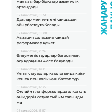
маңызы бар бірқатар азық-түлік
арзандады
07 тамыз 2026, 08:51
Доллар мен теңгені қаншадан
айырбастауға болады
07 тамыз 2026, 08:00
Авиация саласына қандай
реформалар қажет
06 тамыз 2026, 21:24
Әлеуметтік тауарлар бағасының
өсу қарқыны 4 есе баяулады
06 тамыз 2026, 19:41
Ұлттық тауарлар каталогында киім-
кешек пен көлік көш бастап тұр
06 тамыз 2026, 17:25
Онлайн платформаларда алкоголь
өнімдерін сатуға тыйым салынды
ма
06 тамыз 2026, 15:57