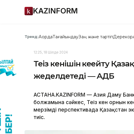
KAZINFORM
Ақорда
Тағайындау
Заң және тәртіп
Дерекқор
Тренд:
12:25, 18 Шілде 2024
Теңіз кенішін кеңейту Қаз
жеделдетеді — АДБ
АСТАНА.KAZINFORM — Азия Даму Банкін
болжамына сәйкес, Теңіз кен орнын к
мерзімді перспективада Қазақстан эк
тиіс.