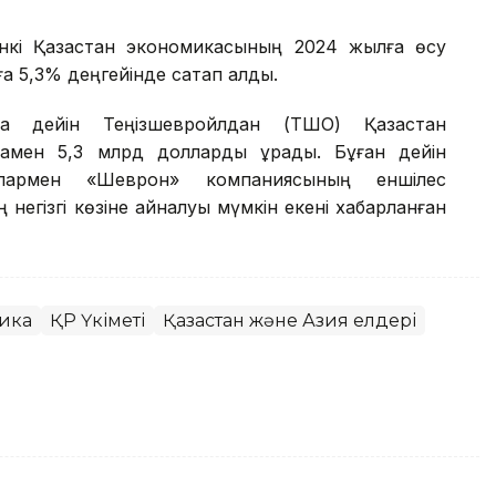
банкі Қазақстан экономикасының 2024 жылға өсу
 5,3% деңгейінде сақтап қалды.
 дейін Теңізшевройлдан (ТШО) Қазақстан
амен 5,3 млрд долларды құрады. Бұған дейін
ллармен «Шеврон» компаниясының еншілес
егізгі көзіне айналуы мүмкін екені хабарланған
ика
ҚР Үкіметі
Қазақстан және Азия елдері