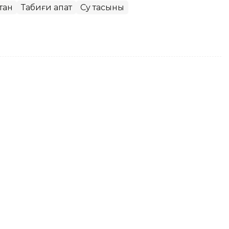
тан
Табиғи апат
Су тасқыны
рдап шеккен Шэньси
рлық көмек жіберді
у тасқынынан зардап шеккен Шэньси
жүк жөнелтті, деп хабарлайды
Синьхуа
.