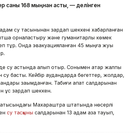
р саны 168 мыңнан асты, — делінген
адам су тасқынынан зардап шеккені хабарланған
қытша орналастыру және гуманитарлық көмек
теп тұр. Онда эвакуацияланған 45 мыңға жуық
р.
і де су астында қалып отыр. Сонымен қатар жалпы
ын су басты. Кейбір аудандарда бөгеттер, жолдар,
сандары зақымданған. Табиғи апат салдарынан
 құс зардап шеккен.
 батысындағы Махараштра штатында нөсерлі
мен
су тасқыны
салдарынан 13 адам қаза тауып,