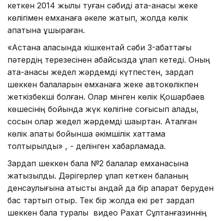
кеткен 2014 жылы туған сәбиді ата-анасы жеке
көлігімен емханаға әкеле жатып, жолда көлік
апатына ұшыраған.
«Астана қаласында кішкентай сәби 3-қабаттағы
пәтердің терезесінен абайсызда құлап кетеді. Оның
ата-анасы жедел жәрдемді күтпестен, зардап
шеккен балаларын емханаға жеке автокөлікпен
жеткізбекші болған. Олар мінген көлік Қошқарбаев
көшесінің бойында жүк көлігіне соғысып қалады,
сосын олар жедел жәрдемді шақыртқан. Аталған
көлік апаты бойынша әкімшілік хаттама
толтырылды» , - делінген хабарламада.
Зардап шеккен бала №2 балалар емханасына
жатқызылды. Дәрігерлер құлап кеткен баланың
денсаулығына қатысты қандай да бір ақпарат беруден
бас тартып отыр. Тек бір жолда екі рет зардап
шеккен бала туралы видео Рахат Сұлтанғазиннің