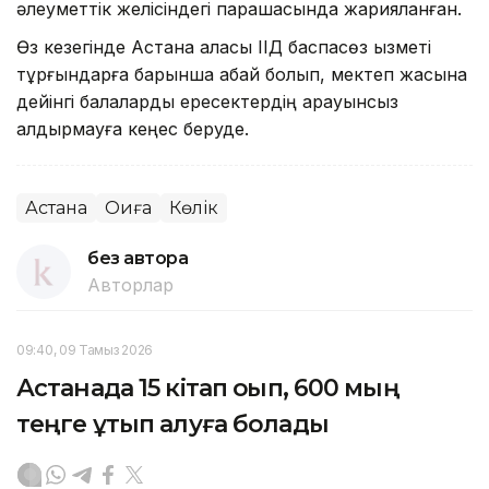
әлеуметтік желісіндегі парақшасында жарияланған.
Өз кезегінде Астана қаласы ІІД баспасөз қызметі
тұрғындарға барынша абай болып, мектеп жасына
дейінгі балаларды ересектердің қарауынсыз
қалдырмауға кеңес беруде.
Астана
Оқиға
Көлік
без автора
Авторлар
09:40, 09 Тамыз 2026
Астанада 15 кітап оқып, 600 мың
теңге ұтып алуға болады