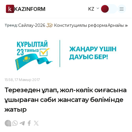
KAZINFORM
KZ
Сайлау-2026
Конституциялық реформа
Арнайы жо
Тренд:
15:58, 17 Мамыр 2017
Терезеден құлап, жол-көлік оқиғасына
ұшыраған сәби жансақтау бөлімінде
жатыр