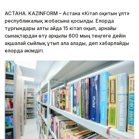
АСТАНА. KAZINFORM – Астана «Кітап оқитын ұлт»
республикалық жобасына қосылды. Елорда
тұрғындары алты айда 15 кітап оқып, арнайы
сынақтардан өту арқылы 600 мың теңгеге дейін
ақшалай сыйлық ұтып ала алады, деп хабарлайды
елорда әкімдігі.