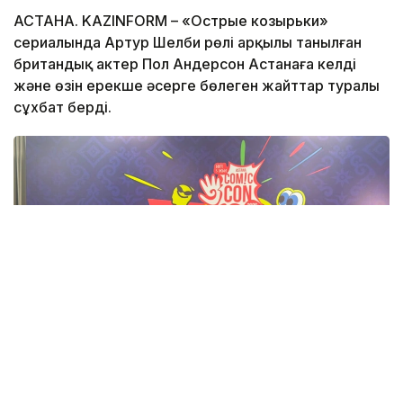
АСТАНА. KAZINFORM – «Острые козырьки»
сериалында Артур Шелби рөлі арқылы танылған
британдық актер Пол Андерсон Астанаға келді
және өзін ерекше әсерге бөлеген жайттар туралы
сұхбат берді.
Фото: Адия Абубакир/Kazinform