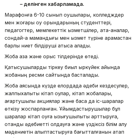
– делінген хабарламада.
Марафонға 6-10 сынып оқушылары, колледждер
мен жоғары оқу орындарының студенттері,
педагогтер, мемлекеттік қызметшілер, ата-аналар,
сондай-ақ мамандығы мен қызмет түріне қарамастан
барлық ниет білдіруші қатыса алады.
Жоба қазақ және орыс тілдерінде өтеді.
Қатысушыларды тіркеу биыл қыркүйек айында
жобаның ресми сайтында басталады.
Жоба аясында күзде елордада әдеби кездесулер,
жалпыхалықтық кітап оқулар, кітап жобалары,
ағартушылық акциялар және басқа да іс-шаралар
өткізу жоспарланған. Ұйымдастырушылар бұл
шаралар кітап оқуға қызығушылықты арттыруға,
отандық әдебиетті қолдауға және үздіксіз білім алу
мәдениетін қалыптастыруға бағытталғанын атап