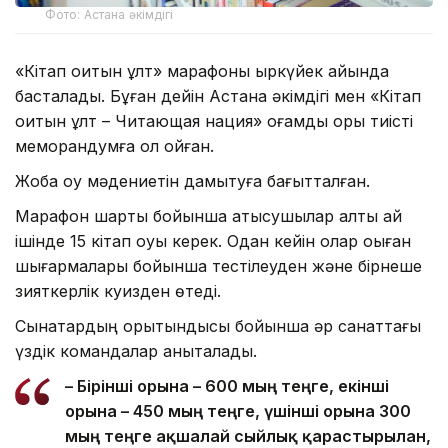
Фото: Астана әкімдігі
«Кітап оқитын ұлт» марафоны қыркүйек айында
басталады. Бұған дейін Астана әкімдігі мен «Кітап
оқитын ұлт – Читающая нация» қоғамдық қоры тиісті
меморандумға қол қойған.
Жоба оқу мәдениетін дамытуға бағытталған.
Марафон шарты бойынша қатысушылар алты ай
ішінде 15 кітап оқуы керек. Одан кейін олар оқыған
шығармалары бойынша тестілеуден және бірнеше
зияткерлік куизден өтеді.
Сынақтардың қорытындысы бойынша әр санаттағы
үздік командалар анықталады.
– Бірінші орынға – 600 мың теңге, екінші
орынға – 450 мың теңге, үшінші орынға 300
мың теңге ақшалай сыйлық қарастырылған,