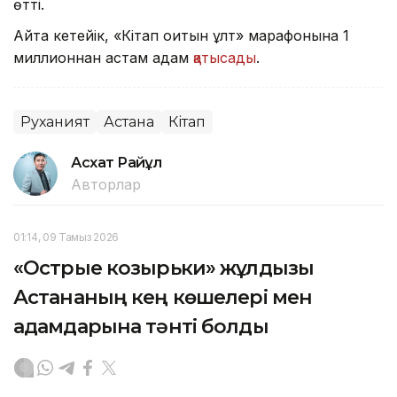
өтті.
Айта кетейік, «Кітап оқитын ұлт» марафонына 1
миллионнан астам адам
қатысады
.
Руханият
Астана
Кітап
Асхат Райқұл
Авторлар
01:14, 09 Тамыз 2026
«Острые козырьки» жұлдызы
Астананың кең көшелері мен
адамдарына тәнті болды