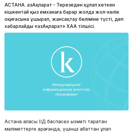
АСТАНА. ҚазАқпарат - Терезеден құлап кеткен
кішкентай қыз емханаға барар жолда жол-көлік
оқиғасына ұшырап, жансақтау бөліміне түсті, деп
хабарлайды «ҚазАқпарат» ХАА тілшісі.
Астана қаласы ІІД баспасөз қызметі таратқан
мәліметтерге қарағанда, үшінші қабаттан құлап