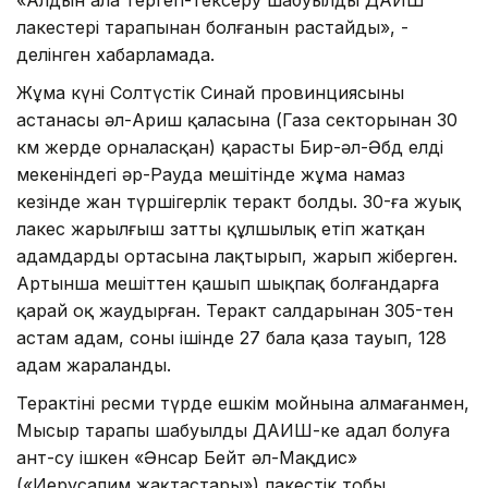
лаңкестері тарапынан болғанын растайды», -
делінген хабарламада.
Жұма күні Солтүстік Синай провинциясының
астанасы әл-Ариш қаласына (Газа секторынан 30
км жерде орналасқан) қарасты Бир-әл-Әбд елді
мекеніндегі әр-Рауда мешітінде жұма намаз
кезінде жан түршігерлік теракт болды. 30-ға жуық
лаңкес жарылғыш затты құлшылық етіп жатқан
адамдардың ортасына лақтырып, жарып жіберген.
Артынша мешіттен қашып шықпақ болғандарға
қарай оқ жаудырған. Теракт салдарынан 305-тен
астам адам, соның ішінде 27 бала қаза тауып, 128
адам жараланды.
Терактіні ресми түрде ешкім мойнына алмағанмен,
Мысыр тарапы шабуылды ДАИШ-ке адал болуға
ант-су ішкен «Әнсар Бейт әл-Мақдис»
(«Иерусалим жақтастары») лаңкестік тобы