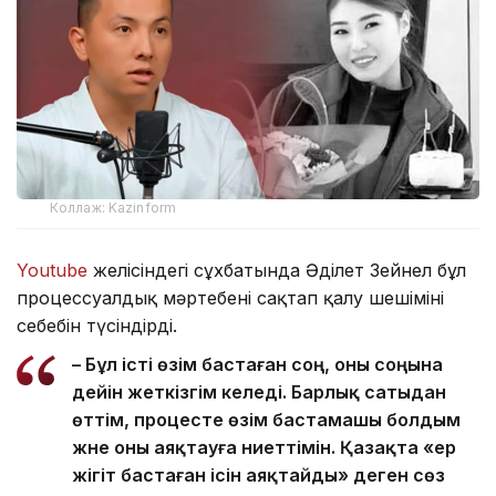
Коллаж: Kazinform
Youtube
желісіндегі сұхбатында Әділет Зейнел бұл
процессуалдық мәртебені сақтап қалу шешімінің
себебін түсіндірді.
– Бұл істі өзім бастаған соң, оны соңына
дейін жеткізгім келеді. Барлық сатыдан
өттім, процесте өзім бастамашы болдым
және оны аяқтауға ниеттімін. Қазақта «ер
жігіт бастаған ісін аяқтайды» деген сөз