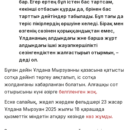
бар. Егер ертең бұл істен бас тартсам,
«екінші отбасын құрды да, бәрінен бас
тартты» дейтіндер табылады. Бұл тағы да
теріс пікірлердің өршуіне әкеледі. Бірақ мен
өзгенің сөзінен қорыққандықтан емес,
Ұлдананың алдындағы және барша жұрт
алдындағы ішкі жауапкершілікті
сезінгендіктен жалғастырып отырмын, –
деді ол.
Бұған дейін Ұлдана Мырзуанның қазасына қатысты
сотқа дейінгі тергеу аяқталып, іс сотқа
жолданғаны хабарланған болатын. Алғашқы сот
отырысының күні әзірге
белгіленген жоқ.
Еске салайық, жедел жәрдем фельдшері 23 жасар
Ұлдана Мырзуан 2025 жылғы 18 қарашада
қызметтік міндетін атқару кезінде
көз жұмды.