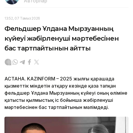
Авторлар
13:52, 07 Тамыз 2026
Фельдшер Ұлдана Мырзуанның
күйеуі жәбірленуші мәртебесінен
бас тартпайтынын айтты
АСТАНА. KAZINFORM – 2025 жылғы қарашада
қызметтік міндетін атқару кезінде қаза тапқан
фельдшер Ұлдана Мырзуанның күйеуі оның өліміне
қатысты қылмыстық іс бойынша жәбірленуші
мәртебесінен бас тартпайтынын мәлімдеді.