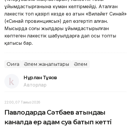
ұйымдастырғанына күмән келтірмейді. Аталған
лаңкестік топ қазіргі кезде өз атын «Вилайет Синай»
(«Синай провинциясы») деп өзгертіп алған.
Мысырда соңғы жылдары ұйымдастырылған
көптеген лаңкестік шабуылдарға дәл осы топтың
қатысы бар.
Оқиға
Әлем жаңалықтары
Әлем
Нұрлан Тұяқов
Авторлар
22:00, 07 Тамыз 2026
Павлодарда Сәтбаев атындағы
каналда ер адам суға батып кетті