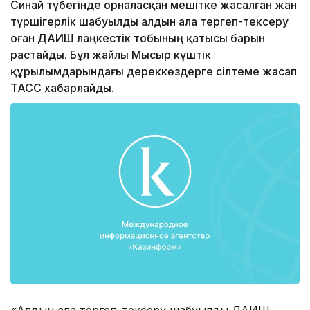
Синай түбегінде орналасқан мешітке жасалған жан
түршігерлік шабуылды алдын ала тергеп-тексеру
оған ДАИШ лаңкестік тобының қатысы барын
растайды. Бұл жайлы Мысыр күштік
құрылымдарындағы дереккөздерге сілтеме жасап
ТАСС хабарлайды.
«Алдын ала тергеп-тексеру шабуылдың ДАИШ