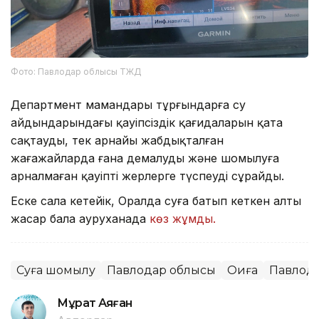
Фото: Павлодар облысы ТЖД
Департмент мамандары тұрғындарға су
айдындарындағы қауіпсіздік қағидаларын қатаң
сақтауды, тек арнайы жабдықталған
жағажайларда ғана демалуды және шомылуға
арналмаған қауіпті жерлерге түспеуді сұрайды.
Еске сала кетейік, Оралда суға батып кеткен алты
жасар бала ауруханада
көз жұмды.
Суға шомылу
Павлодар облысы
Оқиға
Павлод
Мұрат Аяған