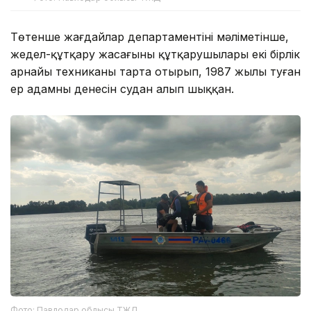
Төтенше жағдайлар департаментінің мәліметінше,
жедел-құтқару жасағының құтқарушылары екі бірлік
арнайы техниканы тарта отырып, 1987 жылы туған
ер адамның денесін судан алып шыққан.
Фото: Павлодар облысы ТЖД