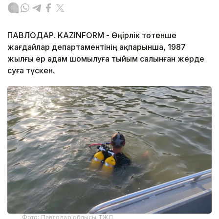
ПАВЛОДАР. KAZINFORM - Өңірлік төтенше
жағдайлар департаментінің ақпарынша, 1987
жылғы ер адам шомылуға тыйым салынған жерде
суға түскен.
Фото: Павлодар облысы ТЖД