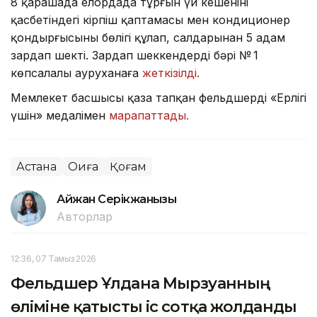
8 қарашада елордада тұрғын үй кешенінің
қасбетіндегі кірпіш қаптамасы мен кондиционер
қондырғысының бөлігі құлап, салдарынан 5 адам
зардап шекті. Зардап шеккендердің бәрі № 1
көпсалалы ауруханаға
жеткізілді.
Мемлекет басшысы қаза тапқан фельдшерді «Ерлігі
үшін» медалімен
марапаттады.
Астана
Оқиға
Қоғам
Айжан Серікжанқызы
Авторлар
12:36, 07 Тамыз 2026
Фельдшер Ұлдана Мырзуанның
өліміне қатысты іс сотқа жолданды