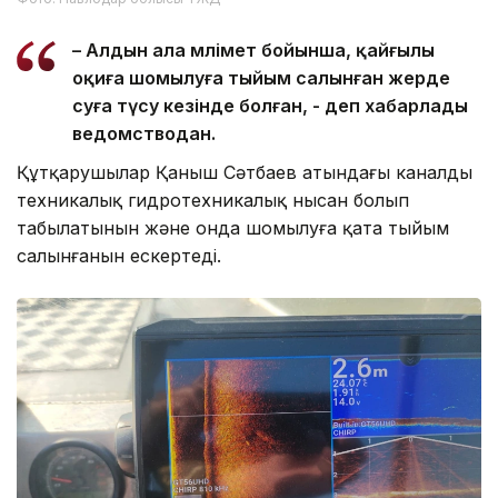
– Алдын ала мәлімет бойынша, қайғылы
оқиға шомылуға тыйым салынған жерде
суға түсу кезінде болған, - деп хабарлады
ведомстводан.
Құтқарушылар Қаныш Сәтбаев атындағы каналдың
техникалық гидротехникалық нысан болып
табылатынын және онда шомылуға қатаң тыйым
салынғанын ескертеді.