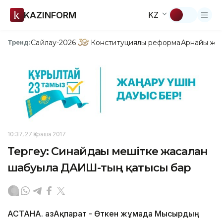
KAZINFORM
KZ
Сайлау-2026
Конституциялық реформа
Арнайы жо
Тренд:
10:37, 27 Қараша 2017
Тергеу: Синайдағы мешітке жасалған
шабуылға ДАИШ-тың қатысы бар
АСТАНА. ҚазАқпарат - Өткен жұмада Мысырдың