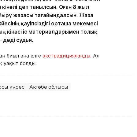
 кінәлі деп танылсын. Оған 8 жыл
йыру жазасы тағайындалсын. Жаза
есінің қауіпсіздігі орташа мекемесі
ың кінәсі іс материалдарымен толық
 деді судья.
н биыл ғана елге
экстрадицияланды.
Ал
ық уақыт болды.
рсы күрес
Ақтөбе облысы