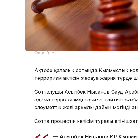
Фото: freepik
Ақтөбе қалалық сотында Қылмыстық код
терроризм актiсiн жасауға жария түрде 
Сотталушы Асылбек Нысанов Сауд Арабия
адамға терроризмді насихаттайтын жазба
әлеуметтік желі арқылы дайын мәтінді ған
Сотта процестік келісім туралы өтінішха
— Асылбек Нысанов ҚР Қылмыс