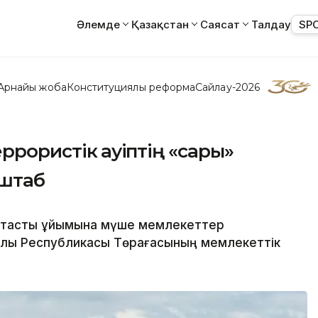
Әлемде
Қазақстан
Саясат
Талдау
SP
Арнайы жоба
Конституциялық реформа
Сайлау-2026
ррористік қауіптің «сары»
 штаб
қтастық ұйымына мүше мемлекеттер
лық Республикасы Төрағасының мемлекеттік