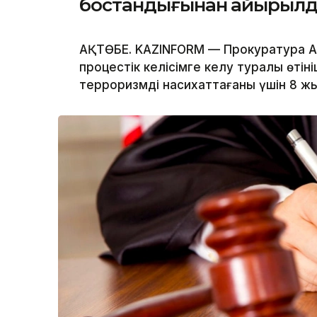
бостандығынан айырыл
АҚТӨБЕ. KAZINFORM — Прокуратура А
процестік келісімге келу туралы өті
терроризмді насихаттағаны үшін 8 ж