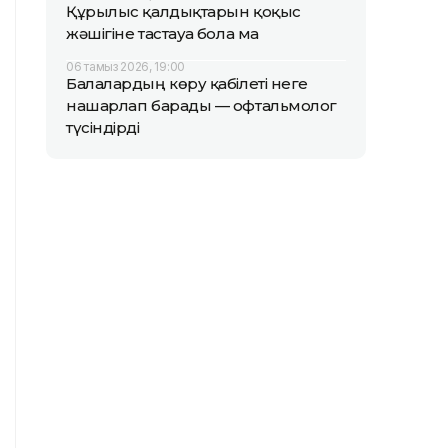
Құрылыс қалдықтарын қоқыс
жәшігіне тастауға бола ма
06 тамыз 2026, 19:00
Балалардың көру қабілеті неге
нашарлап барады — офтальмолог
түсіндірді