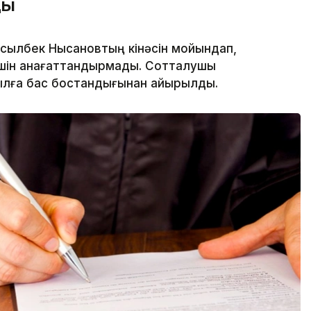
ды
сылбек Нысановтың кінәсін мойындап,
нішін қанағаттандырмады. Сотталушы
ылға бас бостандығынан айырылды.