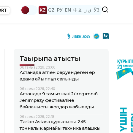
KZ
QZ
РУ
EN
中文
ق ز
ЎЗ
ORT
Тақырыпқа қатысты
06 тамыз 2026, 23:00
Астанада атпен серуендеген ер
адамға айыппұл салынды
06 тамыз 2026, 22:40
Астанада 9 тамыз күні Jüregımnıñ
Jenımpazy фестиваліне
байланысты жолдар жабылады
06 тамыз 2026, 22:18
Tarlan Astana құрылысы: 245
тонналық арнайы техника алғашқы