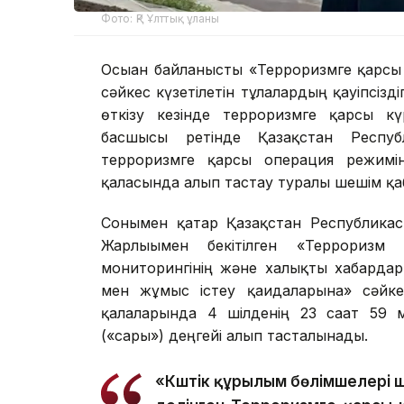
Фото: ҚР Ұлттық ұланы
Осыған байланысты «Терроризмге қарсы
сәйкес күзетілетін тұлғалардың қауіпсіз
өткізу кезінде терроризмге қарсы к
басшысы ретінде Қазақстан Респуб
терроризмге қарсы операция режимі
қаласында алып тастау туралы шешім қ
Сонымен қатар Қазақстан Республикас
Жарлығымен бекітілген «Терроризм 
мониторингінің және халықты хабардар
мен жұмыс істеу қағидаларына» сәйк
қалаларында 4 шілденің 23 сағат 59 м
(«сары») деңгейі алып тасталынады.
«Күштік құрылым бөлімшелері 