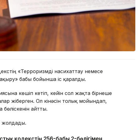
екстің «Терроризмдi насихаттау немесе
шақыру» бабы бойынша іс қаралды.
сына көшіп кетіп, кейін сол жақта бірнеше
лар жіберген. Ол кінәсін толық мойындап,
а бөліскенін айтты.
т жолдады.
тық кодекстің 256-бабы 2-бөлігімен