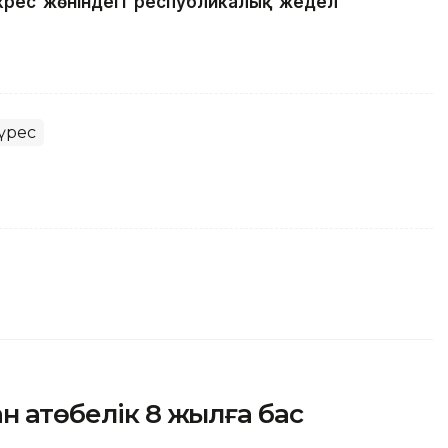
күрес жөніндегі республикалық жедел
үрес
 ақтөбелік 8 жылға бас