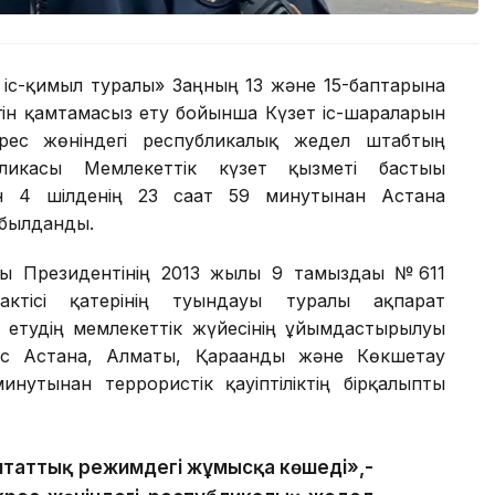
 іс-қимыл туралы» Заңның 13 және 15-баптарына
дігін қамтамасыз ету бойынша Күзет іс-шараларын
үрес жөніндегі республикалық жедел штабтың
ликасы Мемлекеттік күзет қызметі бастығы
н 4 шілденің 23 сағат 59 минутынан Астана
абылданды.
ы Президентінің 2013 жылғы 9 тамыздағы №611
актісі қатерінің туындауы туралы ақпарат
 етудің мемлекеттік жүйесінің ұйымдастырылуы
ес Астана, Алматы, Қарағанды және Көкшетау
инутынан террористік қауіптіліктің бірқалыпты
штаттық режимдегі жұмысқа көшеді»,-