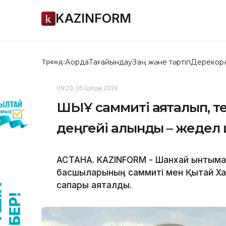
KAZINFORM
Ақорда
Тағайындау
Заң және тәртіп
Дерекқор
Тренд:
09:20, 05 Шілде 2024
ШЫҰ саммиті аяқталып, те
деңгейі алынды – жедел
АСТАНА. KAZINFORM - Шанхай ынтыма
басшыларының саммиті мен Қытай Ха
сапары аяқталды.