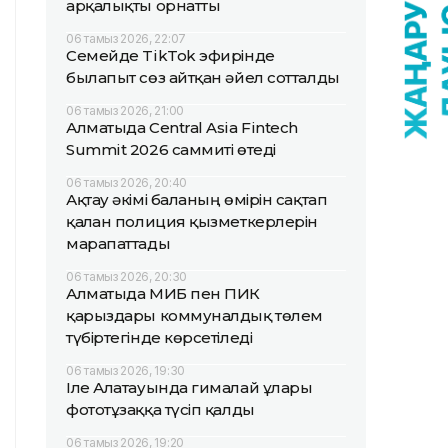
арқалықты орнатты
06 тамыз 2026, 22:07
Семейде TikTok эфирінде
былапыт сөз айтқан әйел сотталды
06 тамыз 2026, 21:00
Алматыда Central Asia Fintech
Summit 2026 саммиті өтеді
06 тамыз 2026, 20:40
Ақтау әкімі баланың өмірін сақтап
қалған полиция қызметкерлерін
марапаттады
06 тамыз 2026, 20:30
Алматыда МИБ пен ПИК
қарыздары коммуналдық төлем
түбіртегінде көрсетіледі
06 тамыз 2026, 19:30
Іле Алатауында гималай ұлары
фототұзаққа түсіп қалды
06 тамыз 2026, 19:20