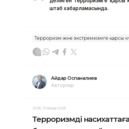
делінген Терроризмге қарсы 
штаб хабарламасында.
Терроризм және экстремизмге қарсы к
Айдар Оспаналиев
Авторлар
12:08, 31 Шілде 2026
Терроризмді насихаттаған