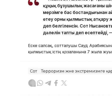
құқық бұзушылық жасағаны үшін
мерзімге бас бостандығынан а
өтеу орны қылмыстық атқару жүй
деп белгіленсін. Сот Нысановт
дәлелін тапты деп есептейді, —
Еске салсақ, сотталушы Сауд Арабиясына
қылмыстық істің қозғалғанына 7 жылға жу
Сот
Терроризм және экстремизмге қа
Алтынай Сағындықова
Авторлар