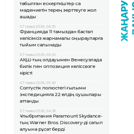
табылған ескерткіштер сақ
мәдениетін терең зерттеуге жол
ашады
07 тамыз 2026, 08:25
Францияда 11 тамыздан бастап
келісімсіз жарнамалық қоңырауларға
тыйым салынады
07 тамыз 2026, 06:20
АҚШ-тың қолдауымен Венесуэлада
билік пен оппозиция келіссөзге
кірісті
07 тамыз 2026, 05:40
Солтүстік полюстегі ғылыми
экспедицияға 22 елдің оқушылары
аттанды
07 тамыз 2026, 04:35
Ұлыбритания Paramount Skydance-
тың Warner Bros. Discovery-ді сатып
алуына рұқсат берді