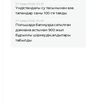
07 тамыз 2026, 03:20
Үндістандағы су тасқынынан қаза
тапқандар саны 100-ге таяды
07 тамыз 2026, 02:40
Польшада балмұздақ сатылған
дәмхана астынан 900 жыл
бұрынғы шіркеудің қалдықтары
табылды