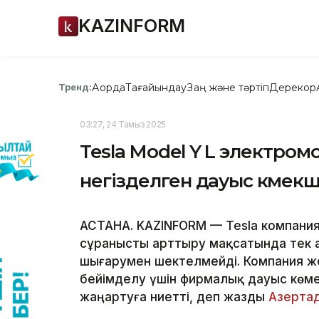
KAZINFORM
Ақорда
Тағайындау
Заң және тәртіп
Дерекқор
Тренд:
03:27, 24 Тамыз 2025
Tesla Model Y L электро
негізделген дауыс көмек
АСТАНА. KAZINFORM — Tesla компани
сұранысты арттыру мақсатында тек а
шығарумен шектелмейді. Компания ж
бейімделу үшін фирмалық дауыс көме
жаңартуға ниетті, деп жазды
Азерта