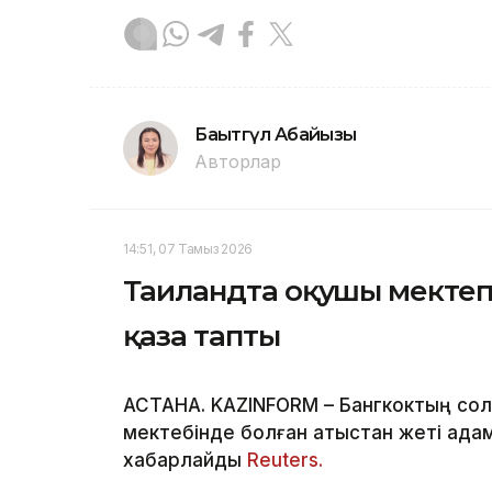
Бақытгүл Абайқызы
Авторлар
14:51, 07 Тамыз 2026
Таиландта оқушы мектеп
қаза тапты
АСТАНА. KAZINFORM – Бангкоктың сол
мектебінде болған атыстан жеті адам
хабарлайды
Reuters.