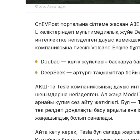
Фото: Азертадж
CnEVPost порталына сілтеме жасаған АЗЕ
L көліктеріндегі мультимедиялық жүйе 
интеллектке негізделген дауыс көмекшіл
компаниясына тиесілі Volcano Engine бұ
Doubao — көлік жүйелерін басқаруға б
DeepSeek — әртүрлі тақырыптар бойынш
АҚШ-та Tesla компаниясының дауыс инт
шешімдеріне негізделген. Ал жаңа Model 
арнайы құпия сөз айту жеткілікті. Бұл — 
тек рөлдегі доңғалақты басу арқылы ғана
жаңашылдық болып саналады.
Айта кету керек, Tesla бұл салада жергіл
Қытайлық брендтер интеллектуалды ин