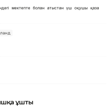
ндегі мектепте болған атыстан үш оқушы қаза
иланд
ышқа ұшты