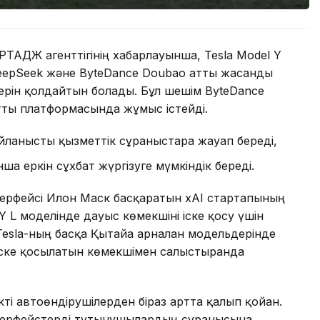
РТАДЖ агенттігінің хабарлауынша, Tesla Model Y
DeepSeek және ByteDance Doubao атты жасанды
ерін қолдайтын болады. Бұл шешім ByteDance
лтты платформасында жұмыс істейді.
айланысты қызметтік сұраныстарға жауап береді,
а еркін сұхбат жүргізуге мүмкіндік береді.
ерфейсі Илон Маск басқаратын xAI стартапының
Y L моделінде дауыс көмекшіні іске қосу үшін
Tesla-ның басқа Қытайға арналған модельдерінде
 іске қосылатын көмекшімен салыстырғанда
ікті автоөндірушілерден біраз артта қалып қойған.
терфейстерді тұтынушылардың сұранысына