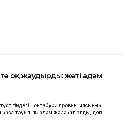
те оқ жаудырды: жеті адам
түстігіндегі Нонтабури провинциясының
 қаза тауып, 15 адам жарақат алды, деп