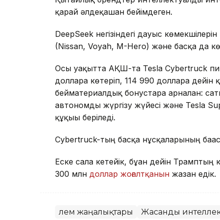
қарай әлдеқашан бейімдеген.
DeepSeek негізіндегі дауыс көмекшілерін 
(Nissan, Voyah, M-Hero) және басқа да 
Осы уақытта АҚШ-та Tesla Cybertruck пи
долларға көтеріп, 114 990 долларға дейі
бейматериалдық бонустарға арналған: саты
автономды жүргізу жүйесі және Tesla Su
құқығы беріледі.
Cybertruck-тың басқа нұсқаларының бағас
Еске сала кетейік, бұған дейін Трамптың 
300 млн
доллар жоғалтқанын
жазған едік.
Әлем жаңалықтары
Жасанды интеллек