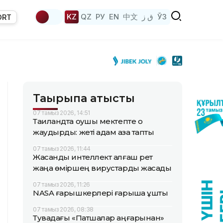
KZ
QZ
РУ
EN
中文
ق ز
ЎЗ
ORT
Тақырыпқа қатысты
07 тамыз 2026, 14:51
Таиландта оқушы мектепте оқ
жаудырды: жеті адам қаза тапты
07 тамыз 2026, 11:44
Жасанды интеллект алғаш рет
жаңа өміршең вирустарды жасады
07 тамыз 2026, 11:26
NASA ғарышкерлері ғарышқа ұшты
07 тамыз 2026, 08:38
Тувадағы «Патшалар аңғарынан»