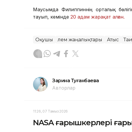
Маусымда Филиппиннің орталық бөлігі
тауып, кемінде
20 адам жарақат алған.
Оқушы
Әлем жаңалықтары
Атыс
Та
Зарина Туғанбаева
Авторлар
11:26, 07 Тамыз 2026
NASA ғарышкерлері ғар