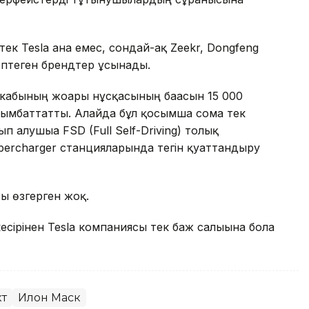
тек Tesla ғана емес, сондай-ақ Zeekr, Dongfeng
көптеген брендтер ұсынады.
кабының жоғарғы нұсқасының бағасын 15 000
н қымбаттатты. Алайда бұл қосымша сома тек
п алушыға FSD (Full Self-Driving) толық
percharger станцияларында тегін қуаттандыру
ы өзгерген жоқ.
кесірінен Tesla компаниясы тек баж салығына бола
т
Илон Маск