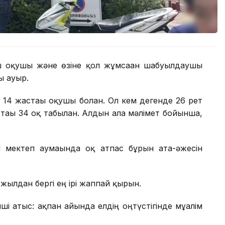
үш оқушы және өзіне қол жұмсаған шабуылдаушы
ы ауыр.
4 жастағы оқушы болған. Ол кем дегенде 26 рет
 тағы 34 оқ табылған. Алдын ала мәлімет бойынша,
мектеп аумағында оқ атпас бұрын ата-әжесін
жылдан бергі ең ірі жаппай қырғын.
ші атыс: ақпан айында елдің оңтүстігінде мұғалім