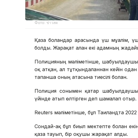
Фото: ข่าวสด
Қаза болғандар арасында үш мұғалім, 
болды. Жарақат алған екі адамның жағдай
Полицияның мәліметінше, шабуылдаушы 1
оқ атқан, ал тұтқындалғаннан кейін одан
тапанша оның атасына тиесілі болған.
Полиция сонымен қатар шабуылдаушы 
үйінде атып өлтірген деп шамалап отыр.
Reuters мәліметінше, бұл Таиландта 2022 
Сондай-ақ бұл биыл мектепте болған екін
қаза тауып, бір оқушы жарақат алды.