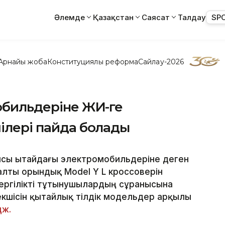
Әлемде
Қазақстан
Саясат
Талдау
SP
Арнайы жоба
Конституциялық реформа
Сайлау-2026
мобильдеріне ЖИ-ге
шілері пайда болады
ясы Қытайдағы электромобильдеріне деген
лты орындық Model Y L кроссоверін
ергілікті тұтынушылардың сұранысына
кшісін қытайлық тілдік модельдер арқылы
дж.