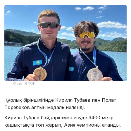
Фото: ҚР ҰОК
Құрлық біріншілігінде Кирилл Тубаев пен Полат
Төребеков алтын медаль иеленді.
Кирилл Тубаев байдаркамен есуде 3400 метр
қашықтықта топ жарып, Азия чемпионы атанды.