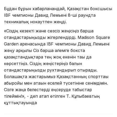
Бұдан бұрын хабарланғандай, Қазақстан боксшысы
IBF чемпионы Давид Лемьені 8-ші раундта
теxникалық нокаутпен жеңді.
«Сіздің кезекті және сөзсіз жеңісіңіз барша
отандастарыңызды жігерлендірді. Madison Square
Garden аренасында IBF чемпионы Давид Лемьені
жеңу арқылы Сіз барша әлемге бокста
қазақстандықтарға тең жоқ екенін тағы да
көрсеттіңіз. Сіздің жеңістеріңіз балғын
отандастарыңызды рухтандырып отырады.
Болашақта жастарымыз Қазақстанның спорттағы
абыройы мен атағын еселей түсетініне сенімдімін.
Сізге жаңа белестерді еңсеруде табыстар
тілеймін!», - деп атап өтілген Т. Құлыбаевтың
құттықтауында