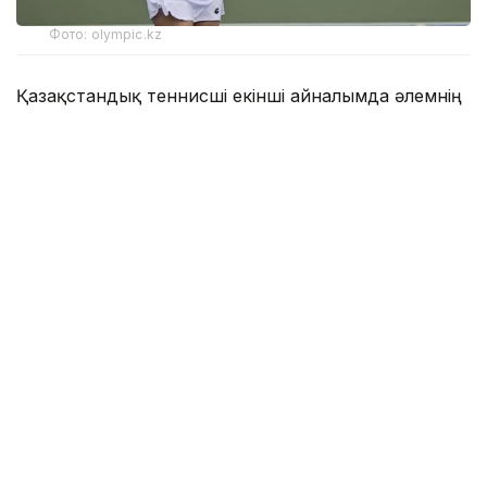
Фото: olympic.kz
Қазақстандық теннисші екінші айналымда әлемнің
272-інші, осы турнирдің 6-ракеткасы, марокколық
Ясмин Каббаджға қарсы келді.
Бірінші партияда С. Жиенбаева 6:3 есебімен басым
түсті.
Екіншісінде марокколық спортшы қарымта
қайырды — 6:4.
Үшінші, шешуші сетте Соня жеңісті жұлып алды —
6:2.
Тартысты бәсеке 2 сағат 4 минутқа созылды.
Соня Жиенбаева жартылай финалға шығу үшін
әлемнің 230-ракеткасы, ұлыбританиялық Алисия
Дьюденимен таласады.