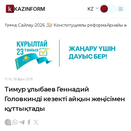
KAZINFORM
KZ
Сайлау-2026
Конституциялық реформа
Арнайы жо
Тренд:
11:14, 18 Қазан 2015
Тимур Құлыбаев Геннадий
Головкинді кезекті айқын жеңісімен
құттықтады