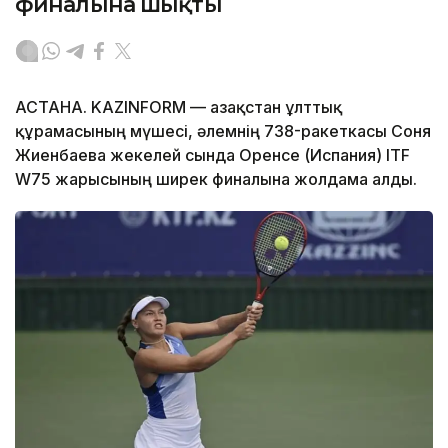
финалына шықты
АСТАНА. KAZINFORM — Қазақстан ұлттық
құрамасының мүшесі, әлемнің 738-ракеткасы Соня
Жиенбаева жекелей сында Оренсе (Испания) ITF
W75 жарысының ширек финалына жолдама алды.