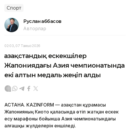
Спорт
Руслан Ғаббасов
Авторлар
02:03, 07 Тамыз 2026
Қазақстандық ескекшілер
Жапониядағы Азия чемпионатында
екі алтын медаль жеңіп алды
АСТАНА. KAZINFORM — Қазақстан құрамасы
Жапонияның Киото қаласында өтіп жатқан ескек
есу марафоны бойынша Азия чемпионатындағы
алғашқы жүлделерін еншіледі.