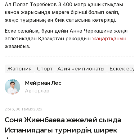
Ал Полат Төребеков 3 400 метр қашықтықтағы
каноэ жарысында мәреге бірінші болып келіп,
жеңіс тұғырының ең биік сатысына көтерілді.
Еске салайық, бұған дейін Анна Черкашина жеңіл
атлетикадан Қазақстан рекордын
жаңартқанын
жазғанбыз.
Жапония
Спорт
Азия чемпионаты
Ескек есу
Мейірман Лес
Авторлар
21:46, 06 Тамыз 2026
Соня Жиенбаева жекелей сында
Испаниядағы турнирдің ширек