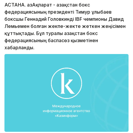
АСТАНА. ҚазАқпарат - Қазақстан бокс
федерациясының президенті Тимур Құлыбаев
боксшы Геннадий Головкинді IBF чемпионы Давид
Лемьемен болған жекпе-жекте жеткен жеңісімен
құттықтады. Бұл туралы Қазақстан бокс
федерациясының баспасөз қызметінен
хабарланды.