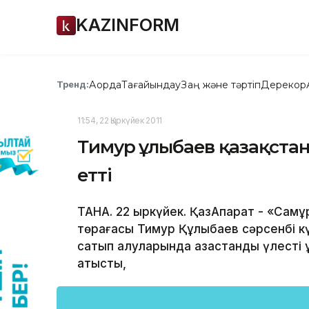
KAZINFORM
Ақорда
Тағайындау
Заң және тәртіп
Дерекқор
Тренд:
11:54, 22 Қыркүйек 2011
Тимур Құлыбаев қазақста
етті
ТАНА. 22 қыркүйек. ҚазАқпарат - «Самұ
төрағасы Тимур Құлыбаев сәрсенбі к
сатып алуларында қазақстандық үлесті
қатысты,