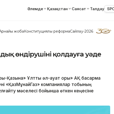
Әлемде
Қазақстан
Саясат
Талдау
SP
Арнайы жоба
Конституциялық реформа
Сайлау-2026
ндық өндірушіні қолдауға уәде
рық-Қазына» Ұлттық әл-ауқат қоры» АҚ басқарма
үні «ҚазМұнайГаз» компаниялар тобының
 ұлғайту мәселесі бойынша өткен кеңесіне