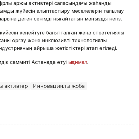
ифрлық қаржы активтері саласындағы жаһандық
жымдық жүйесін қалыптастыру мәселелерін талқылау
ларына деген сенімді нығайтатын маңызды негіз.
үйесін кеңейтуге бағытталған жаңа стратегиялық
ны қорғау және инклюзивті технологиялық
дустрияның айрықша жетістіктері атап өтіледі.
дік саммиті Астанада өтуі
ықтимал
.
қ активтер
Инновациялық жоба