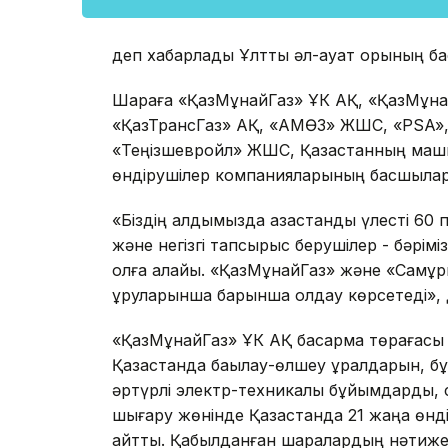
деп хабарлады Ұлттық әл-ауқат қорының ба
Шараға «ҚазМұнайГаз» ҰК АҚ, «ҚазМұнай
«ҚазТрансГаз» АҚ, «АМӨЗ» ЖШС, «PSA», 
«Теңізшевройл» ЖШС, Қазақстанның маши
өндірушілер компанияларының басшылар
«Біздің алдымызда қазақстандық үлесті 60 
және негізгі тапсырыс берушілер - бәрім
қолға алайық. «ҚазМұнайГаз» және «Самұры
құруларынша барынша қолдау көрсетеді», 
«ҚазМұнайГаз» ҰК АҚ басқарма төрағасы 
Қазақстанда бақылау-өлшеу құралдарын, б
әртүрлі электр-техникалық бұйымдарды, с
шығару жөнінде Қазақстанда 21 жаңа өнд
айтты. Қабылданған шаралардың нәтижес