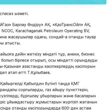
спасөз қызметі.
Газ» Барлау Өндіру» АҚ, «ҚазТрансОйл» АҚ,
NCOC, Karachaganak Petroleum Operating BV,
на жасаушылар одағы, сондай-ақ отандық тауар
ы қатысты.
пайызға дейін жеткізу міндеті тұр, қанеки, бизнес
із болып бірлесе отырып, осы міндетті орындауды
қ-Қазына» қазақстандық кәсіпкерлердің кәсіпорын
деп атап өтті Т.Құлыбаев.
Қайыргелді Қабылдин бүгінгі таңда ҚМГ
ұрандалы сорғыларды, газ айыру пункттерін,
үзгілерді, бұрғылау құбырларын және басқаларын
іріс ұйымдастыру жұмыстарын жүргізіп жатқанын
інде отандық кәсіпорындарда 600-ден астам