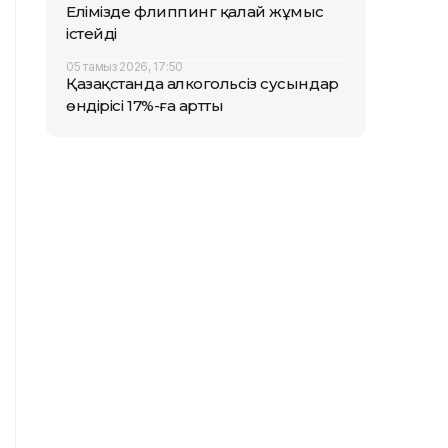
Елімізде флиппинг қалай жұмыс
істейді
05 тамыз 2026, 17:50
Қазақстанда алкогольсіз сусындар
өндірісі 17%-ға артты