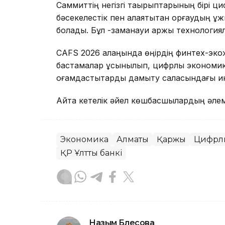
Саммиттің негізгі тақырыптарының бірі ц
бәсекелестік пен алаяқтықтан қорғаудың ұ
болады. Бұл -заманауи қаржы технология
CAFS 2026 алаңында өңірдің финтех-экож
бастамалар ұсынылып, цифрлық экономика
қоғамдастықтарды дамыту саласындағы ин
Айта кетелік әйел көшбасшылардың әлем
Экономика
Алматы
Қаржы
Цифрлы
ҚР Ұлттық банкі
Назым Бөлесова