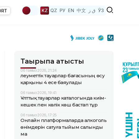
KZ
QZ
РУ
EN
中文
ق ز
ЎЗ
ORT
Тақырыпқа қатысты
06 тамыз 2026, 21:24
Әлеуметтік тауарлар бағасының өсу
қарқыны 4 есе баяулады
06 тамыз 2026, 19:41
Ұлттық тауарлар каталогында киім-
кешек пен көлік көш бастап тұр
06 тамыз 2026, 17:25
Онлайн платформаларда алкоголь
өнімдерін сатуға тыйым салынды
ма