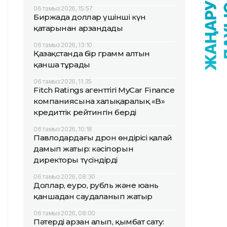
06 тамыз 2026, 15:57
Биржада доллар үшінші күн
қатарынан арзандады
06 тамыз 2026, 13:10
Қазақстанда бір грамм алтын
қанша тұрады
06 тамыз 2026, 11:35
Fitch Ratings агенттігі MyCar Finance
компаниясына халықаралық «B»
кредиттік рейтингін берді
06 тамыз 2026, 10:18
Павлодардағы дрон өндірісі қалай
дамып жатыр: кәсіпорын
директоры түсіндірді
06 тамыз 2026, 08:30
Доллар, еуро, рубль және юань
қаншадан саудаланып жатыр
06 тамыз 2026, 08:00
Пәтерді арзан алып, қымбат сату: