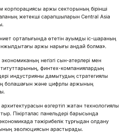
лем корпорациясы қаржы секторының бірінші
ланың жетекші сарапшыларын Central Asia
ы.
иет орталығында өтетін ауқымды іс-шараның
онжылдықтағы қаржы нарығы қандай болмақ».
экономиканың негізгі сын-қатерлері мен
институттарының, финтех-компаниялардың
дері индустрияны дамытудың стратегиялық
ің болашағын және цифрлық қаржының
ы.
 архитектурасын өзгертіп жатқан технологиялық
тыр. Пікірталас панельдері барысында
экономикада тәжірибелік тұрғыдан қолдану
рының эволюциясын қарастырады.