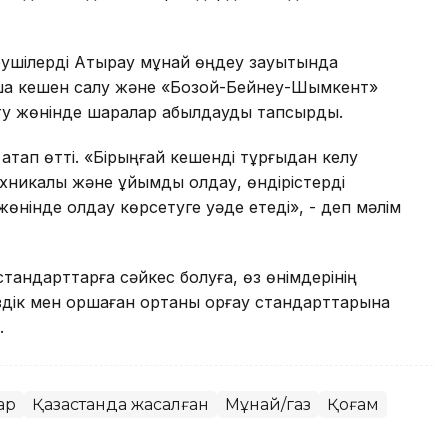
дірушілерді Атырау мұнай өңдеу зауытында
ша кешен салу және «Бозой-Бейнеу-Шымкент»
арту жөнінде шаралар қабылдауды тапсырды.
 атап өтті. «Бірыңғай кешенді тұрғыдан келу
хникалық және ұйымдық қолдау, өндірістерді
інде қолдау көрсетуге уәде етеді», - деп мәлім
 стандарттарға сәйкес болуға, өз өнімдерінің
іздік мен қоршаған ортаны қорғау стандарттарына
.
ар
Қазақстанда жасалған
Мұнай/газ
Қоғам