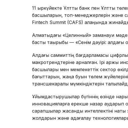
11 қыркүйекте Ұлттық банк пен Ұлттық тө
басшыларын, топ-менеджерлерін және са
Fintech Summit (CAFS) алаңында жинайд
Алматыдағы «Целинный» заманауи мәден
басты тақырыбы — «Сенім дәуірі: алдағы 
Алдағы саммиттің бағдарламасы цифрлық 
макротрендтеріне арналған. Ірі қаржы 
басшылары мен мемлекеттік сектор өкіл
бағыттарын, жаңа буын төлем жүйелерін
трансшекаралық мүмкіндіктерін талқылайд
Ұйымдастырушылар бүгіннің өзінде нарық
инновацияларға ерекше назар аударып о
сарапшылар жасанды интеллектіні нақты 
жолдарын және қадағалау технологияла