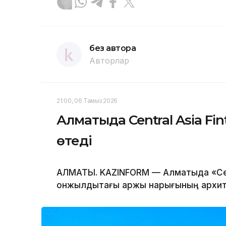
без автора
Авторлар
21:00, 06 Тамыз 2026
Алматыда Central Asia Fi
өтеді
АЛМАТЫ. KAZINFORM — Алматыда «Centr
онжылдықтағы қаржы нарығының архит