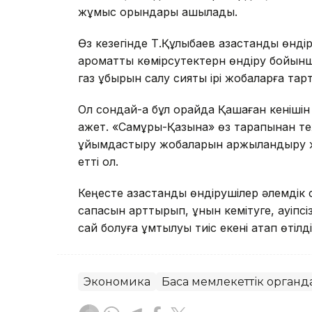
жұмыс орындары ашылады.
Өз кезегінде Т.Құлыбаев қазақстандық өн
ароматты көмірсутектерн өндіру бойын
газ құбырын салу сияқты ірі жобаларға т
Ол сондай-ақ бұл орайда Қашаған кенішін
қажет. «Самұрық-Қазына» өз тарапынан те
ұйымдастыру жобаларын қаржыландыру жөн
етті ол.
Кеңесте қазақстандық өндірушілер әлемдік
сапасын арттырып, құнын кемітуге, қауіпс
сай болуға ұмтылуы тиіс екені атап өтілді
Экономика
Басқа мемлекеттік органд