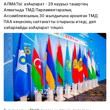
АЛМАТЫ. ҚазАқпарат - 29 наурыз таңертең
Алматыда ТМД Парламентаралық
Ассамблеясының 30 жылдығына арналған ТМД
ПАА кеңесінің салтанатты отырысы өтеді, деп
хабарлайды ҚазАқпарат тілшісі.