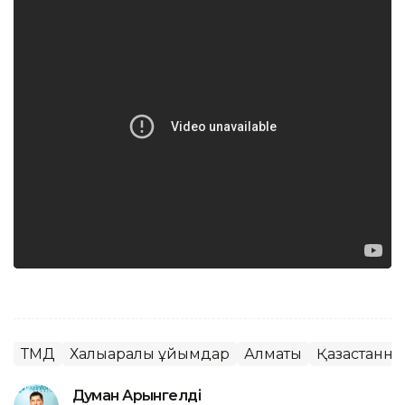
ТМД
Халықаралық ұйымдар
Алматы
Қазақстанның
Думан Арғынгелді