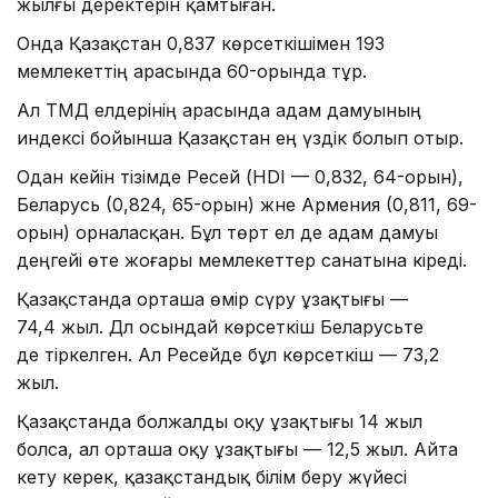
жылғы деректерін қамтыған.
Онда Қазақстан 0,837 көрсеткішімен 193
мемлекеттің арасында 60-орында тұр.
Ал ТМД елдерінің арасында адам дамуының
индексі бойынша Қазақстан ең үздік болып отыр.
Одан кейін тізімде Ресей (HDI — 0,832, 64-орын),
Беларусь (0,824, 65-орын) және Армения (0,811, 69-
орын) орналасқан. Бұл төрт ел де адам дамуы
деңгейі өте жоғары мемлекеттер санатына кіреді.
Қазақстанда орташа өмір сүру ұзақтығы —
74,4 жыл. Дәл осындай көрсеткіш Беларусьте
де тіркелген. Ал Ресейде бұл көрсеткіш — 73,2
жыл.
Қазақстанда болжалды оқу ұзақтығы 14 жыл
болса, ал орташа оқу ұзақтығы — 12,5 жыл. Айта
кету керек, қазақстандық білім беру жүйесі