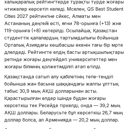
халықаралық рейтингтерде тұрақты түрде жоғары
нәтижелер көрсетіп келеді. Мәселен, QS Best Student
Cities 2027 рейтингіне сәйкес, Алматы мен
Астананың деңгейі өсті, яғни 78-орынға (+13) және
119-орынға (+8) көтерілді. Осылайша, Қазақстан
студенттік қалалардың тартымдылығы бойынша
Орталық Азиядағы көшбасшы екенін тағы бір мәрте
дәлелдеді. Рейтингте елдің басты артықшылықтары
ретінде жоғары деңгейдегі университеттер мен
жоғары білімнің қолжетімділігі атап өтілді.
Қазақстанда сатып алу қабілетінің тепе-теңдігі
бойынша жан басына шаққандағы жалпы ұлттық
табыс 30,9 мың АҚШ долларынан асты.
Қарастырылған елдер ішінде бұдан жоғары
көрсеткіш тек Ресейде тіркелді, онда — 39,2 мың
АҚШ доллары. Беларусьте бұл көрсеткіш 26,7 мың
доллар болса, ал Арменияда — 20,2 мың доллар.