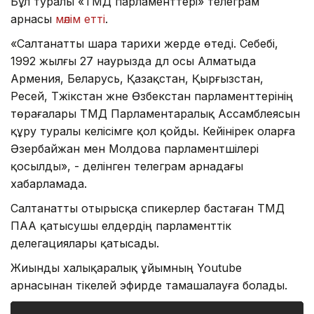
Бұл туралы «ТМД парламенттері» телеграм
арнасы
мәлім етті
.
«Салтанатты шара тарихи жерде өтеді. Себебі,
1992 жылғы 27 наурызда дәл осы Алматыда
Армения, Беларусь, Қазақстан, Қырғызстан,
Ресей, Тәжікстан және Өзбекстан парламенттерінің
төрағалары ТМД Парламентаралық Ассамблеясын
құру туралы келісімге қол қойды. Кейінірек оларға
Әзербайжан мен Молдова парламентшілері
қосылды», - делінген телеграм арнадағы
хабарламада.
Салтанатты отырысқа спикерлер бастаған ТМД
ПАА қатысушы елдердің парламенттік
делегациялары қатысады.
Жиынды халықаралық ұйымның Youtube
арнасынан тікелей эфирде тамашалауға болады.