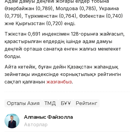
Адам дамуы деңгейі жоғары елдер тобына
Әзербайжан (0,789), Молдова (0,785), Украина
(0,779), Түрікменстан (0,764), Өзбекстан (0,740)
және Қырғызстан (0,720) енді.
Тәжікстан 0,691 индексімен 128-орынға жайғасып,
қарастырылған елдердің ішінде адам дамуы
деңгейі орташа санатқа енген жалғыз мемлекет
болды.
Айта кетейік, бұған дейін Қазақстан жаһандық
зейнетақы индексінде «орнықтылық» рейтингін
сақтап қалғанын
жазғанбыз
.
Орталық Азия
ТМД
БҰҰ
Рейтинг
Алпамыс Файзолла
Авторлар