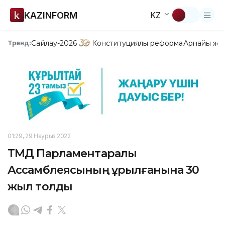
KAZINFORM
KZ
Сайлау-2026
Конституциялық реформа
Арнайы жо
Тренд:
01:29, 29 Наурыз 2022
ТМД Парламентаралық
Ассамблеясының құрылғанына 30
жыл толды