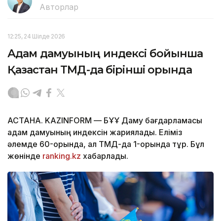
Авторлар
12:25, 24 Шілде 2026
Адам дамуының индексі бойынша
Қазақстан ТМД-да бірінші орында
АСТАНА. KAZINFORM — БҰҰ Даму бағдарламасы
адам дамуының индексін жариялады. Еліміз
әлемде 60-орында, ал ТМД-да 1-орында тұр. Бұл
жөнінде
ranking.kz
хабарлады.