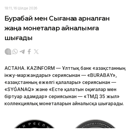
18:11, 16 Шілде 2026
Бурабай мен Сығанаққа арналған
жаңа монеталар айналымға
шығады
АСТАНА. KAZINFORM — Ұлттық банк «Қазақстанның
інжу-маржандары» сериясынан — «BURABAY»,
«Қазақстанның ежелгі қалалары» сериясынан —
«SYǴANAQ» және «Есте қалатын оқиғалар мен
біртуар адамдар» сериясынан — «ТМД 35 жыл»
коллекциялық монеталарын айналысқа шығарады.