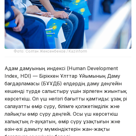
Фото: Солтан Жексенбеков / Kazinform
Адам дамуының индексі (Human Development
Index, HDI) — Біріккен Ұлттар Ұйымының Даму
бағдарламасы (БҰҰДБ) елдердің даму деңгейін
кешенді түрде салыстыру үшін әзірлеген жиынтық
көрсеткіш. Ол үш негізгі бағытты қамтиды: ұзақ әрі
салауатты өмір сүру, білімге қолжетімділік және
лайықты өмір сүру деңгейі. Осы үш көрсеткіш
халықтың әл-ауқатын, өмір сүру ұзақтығын және
өзін-өзі дамыту мүмкіндіктерін жан-жақты