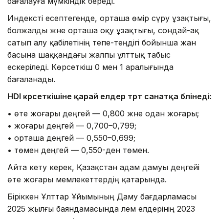
бағалауға мүмкіндік береді.
Индексті есептегенде, орташа өмір сүру ұзақтығы,
болжалды және орташа оқу ұзақтығы, сондай-ақ
сатып алу қабілетінің тепе-теңдігі бойынша жан
басына шаққандағы жалпы ұлттық табыс
ескеріледі. Көрсеткіш 0 мен 1 аралығында
бағаланады.
HDI көрсеткішіне қарай елдер төрт санатқа бөлінеді:
• өте жоғары деңгей — 0,800 және одан жоғары;
• жоғары деңгей — 0,700–0,799;
• орташа деңгей — 0,550–0,699;
• төмен деңгей — 0,550-ден төмен.
Айта кету керек, Қазақстан адам дамуы деңгейі
өте жоғары мемлекеттердің қатарында.
Біріккен Ұлттар Ұйымының Даму бағдарламасы
2025 жылғы баяндамасында әлем елдерінің 2023