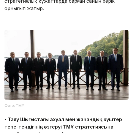
стратегиялық құжаттарда барған сайын берік
орнығып жатыр.
Фото: ТМҰ
-
Таяу Шығыстағы ахуал мен жаһандық күштер
тепе-теңдігінің өзгеруі ТМҰ стратегиясына