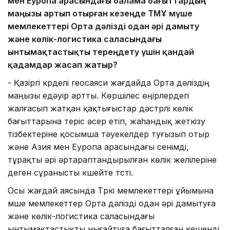
мен Еуропа арасындағы балама бағыттардың
маңызы артып отырған кезеңде ТМҰ мүше
мемлекеттері Орта дәлізді одан әрі дамыту
және көлік-логистика саласындағы
ынтымақтастықты тереңдету үшін қандай
қадамдар жасап жатыр?
- Қазіргі күрделі геосаяси жағдайда Орта дәліздің
маңызы едәуір артты. Көршілес өңірлердегі
жалғасып жатқан қақтығыстар дәстүрлі көлік
бағыттарына теріс әсер етіп, жаһандық жеткізу
тізбектеріне қосымша тәуекелдер туғызып отыр
және Азия мен Еуропа арасындағы сенімді,
тұрақты әрі әртараптандырылған көлік желілеріне
деген сұранысты күшейте түсті.
Осы жағдай аясында Түркі мемлекеттері ұйымына
мүше мемлекеттер Орта дәлізді одан әрі дамытуға
және көлік-логистика саласындағы
ынтымақтастықты нығайтуға бағытталған кешенді