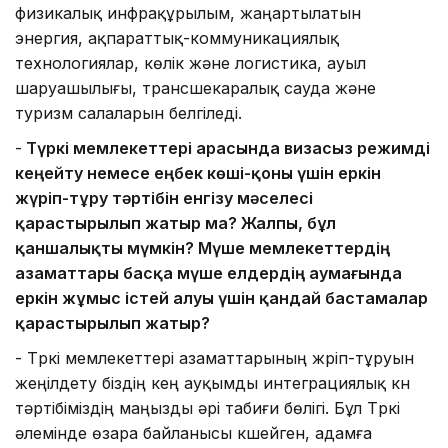
физикалық инфрақұрылым, жаңартылатын
энергия, ақпараттық-коммуникациялық
технологиялар, көлік және логистика, ауыл
шаруашылығы, трансшекаралық сауда және
туризм салаларын белгіледі.
-
Түркі мемлекеттері арасында визасыз режимді
кеңейту немесе еңбек көші-қоны үшін еркін
жүріп-тұру тәртібін енгізу мәселесі
қарастырылып жатыр ма? Жалпы, бұл
қаншалықты мүмкін? Мүше мемлекеттердің
азаматтары басқа мүше елдердің аумағында
еркін жұмыс істей алуы үшін қандай бастамалар
қарастырылып жатыр?
- Түркі мемлекеттері азаматтарының жүріп-тұруын
жеңілдету біздің кең ауқымды интеграциялық күн
тәртібіміздің маңызды әрі табиғи бөлігі. Бұл Түркі
әлемінде өзара байланысы күшейген, адамға