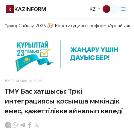
KAZINFORM
KZ
Сайлау-2026
Конституциялық реформа
Арнайы жо
Тренд:
19:39, 14 Мамыр 2026
ТМҰ Бас хатшысы: Түркі
интеграциясы қосымша мүмкіндік
емес, қажеттілікке айналып келеді