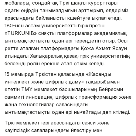
жобалары, сондай-ақ Түркі шаңғы курорттары
одағы өңірдің танымалдығын арттырып, елдеріміз
арасындағы байланысты күшейтуге ықпал етеді.
180-нен астам университетті біріктіретін
«TURKUNIB» сияқты платформалар академиялық
ынтымақтастықты одан әрі тереңдетіп отыр. Осы
ретте аталған платформадағы Қожа Ахмет Ясауи
атындағы Халықаралық қазақ-түрік университетінің
белсенді рөлін ерекше атап өткім келеді.
15 мамырда Түркістан қаласында «Жасанды
интеллект және цифрлық даму» тақырыбымен
өтетін ТМҰ мемлекет басшыларының Бейресми
саммиті инновация, цифрлық трансформация және
жаңа технологиялар саласындағы
ынтымақтастықты одан әрі нығайтады деп күтіледі.
Түркі мемлекеттері арасындағы саяси және
қауіпсіздік салаларындағы үйлестіру мен