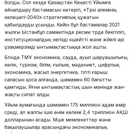
болды. Сол кезде Қазақстан Кеңесті Ұйымға
айналдыру бастамасын көтеріп, «Түркі әлемінің
келешегі–2040» стратегиялық құжатын
қабылдауды ұсынды. Кейін бұл бастамалар 2021
жылғы Ыстанбұл саммитінде ресми түрде бекітіліп,
институционалдық негізді күшейтті және жүйелі әрі
ұзақмерзімді ынтымақтастыққа жол ашты.
Бүгінде ТМҰ экономика, сауда, ауыл шаруашылығы,
көлік, туризм, білім, ғылым, мәдениет, цифрлық
экономика, жасыл энергетика, тіпті ғарыш
саласын қоса алғанда, шамамен 60 бағытты
қамтиды. Яғни ынтымақтастық шын мәнінде жан-
жақты сипат алды.
Ұйым аумағында шамамен 175 миллион адам өмір
сүреді, ал жалпы ішкі өнім көлемі 2,4 триллион АҚШ
долларынан асады. Мүше мемлекеттер және
бақылаушылар арасындағы экономикалық