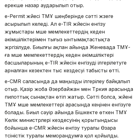
ерекше назар аударылып отыр.
e-Permit жүйесі ТМҰ шеңберінде сәтті жүзеге
асырылып келеді. Ал e-TIR жүйесін енгізу
жұмыстары мүше мемлекеттердің кеден
әкімшіліктерімен тығыз ынтымақтастықта
жүргізілуде. Биылғы ақпан айында Женевада ТМҰ-
ға мүше мемлекеттердің кеден әкімшіліктері
басшыларының e-TIR жүйесін енгізуді ілгерілетуге
арналған кезектен тыс кездесуі табысты өтті.
e-CMR саласында да маңызды ілгерілеу байқалып
отыр. Қазір жоба Әзербайжан мен Түркия арасында
пилоттық сынақтан өтіп жатыр. Сәтті болса, жүйені
ТМҰ мүше мемлекеттері арасында кеңінен енгізуге
болады. Биыл сәуір айында Бішкекте өткен ТМҰ
Көлік министрлері кездесуінің қорытындысы
бойынша e-CMR жүйесін енгізу туралы Өзара
түсіністік туралы меморандумға қол қойылды.