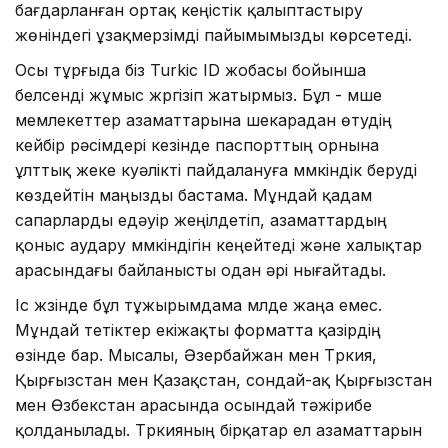
бағдарланған ортақ кеңістік қалыптастыру
жөніндегі ұзақмерзімді пайымымызды көрсетеді.
Осы тұрғыда біз Turkic ID жобасы бойынша
белсенді жұмыс жүргізіп жатырмыз. Бұл - мүше
мемлекеттер азаматтарына шекарадан өтудің
кейбір рәсімдері кезінде паспорттың орнына
ұлттық жеке куәлікті пайдалануға мүмкіндік беруді
көздейтін маңызды бастама. Мұндай қадам
сапарларды едәуір жеңілдетіп, азаматтардың
қоныс аудару мүмкіндігін кеңейтеді және халықтар
арасындағы байланысты одан әрі нығайтады.
Іс жүзінде бұл тұжырымдама мүлде жаңа емес.
Мұндай тетіктер екіжақты форматта қазірдің
өзінде бар. Мысалы, Әзербайжан мен Түркия,
Қырғызстан мен Қазақстан, сондай-ақ Қырғызстан
мен Өзбекстан арасында осындай тәжірибе
қолданылады. Түркияның бірқатар ел азаматтарын