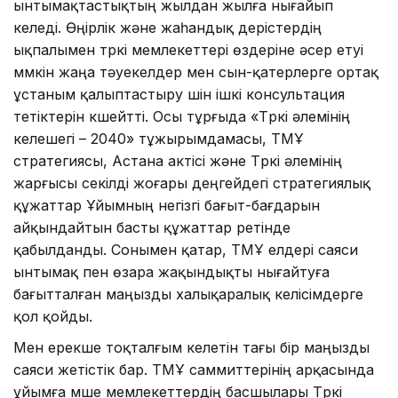
ынтымақтастықтың жылдан жылға нығайып
келеді. Өңірлік және жаһандық үдерістердің
ықпалымен түркі мемлекеттері өздеріне әсер етуі
мүмкін жаңа тәуекелдер мен сын-қатерлерге ортақ
ұстаным қалыптастыру үшін ішкі консультация
тетіктерін күшейтті. Осы тұрғыда «Түркі әлемінің
келешегі – 2040» тұжырымдамасы, ТМҰ
стратегиясы, Астана актісі және Түркі әлемінің
жарғысы секілді жоғары деңгейдегі стратегиялық
құжаттар Ұйымның негізгі бағыт-бағдарын
айқындайтын басты құжаттар ретінде
қабылданды. Сонымен қатар, ТМҰ елдері саяси
ынтымақ пен өзара жақындықты нығайтуға
бағытталған маңызды халықаралық келісімдерге
қол қойды.
Мен ерекше тоқталғым келетін тағы бір маңызды
саяси жетістік бар. ТМҰ саммиттерінің арқасында
ұйымға мүше мемлекеттердің басшылары Түркі