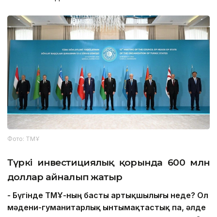
Фото: ТМҰ
Түркі инвестициялық қорында 600 млн
доллар айналып жатыр
- Бүгінде ТМҰ-ның басты артықшылығы неде? Ол
мәдени-гуманитарлық ынтымақтастық па, әлде