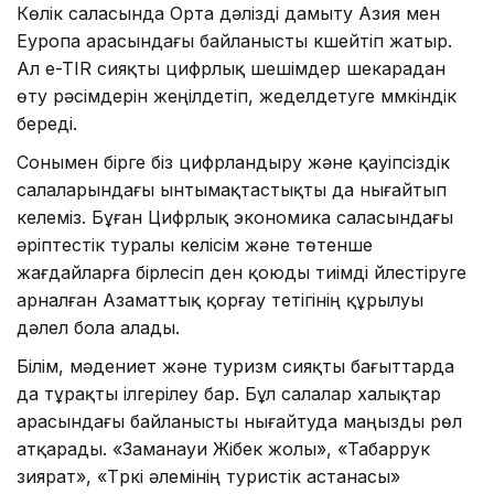
Көлік саласында Орта дәлізді дамыту Азия мен
Еуропа арасындағы байланысты күшейтіп жатыр.
Ал e-TIR сияқты цифрлық шешімдер шекарадан
өту рәсімдерін жеңілдетіп, жеделдетуге мүмкіндік
береді.
Сонымен бірге біз цифрландыру және қауіпсіздік
салаларындағы ынтымақтастықты да нығайтып
келеміз. Бұған Цифрлық экономика саласындағы
әріптестік туралы келісім және төтенше
жағдайларға бірлесіп ден қоюды тиімді үйлестіруге
арналған Азаматтық қорғау тетігінің құрылуы
дәлел бола алады.
Білім, мәдениет және туризм сияқты бағыттарда
да тұрақты ілгерілеу бар. Бұл салалар халықтар
арасындағы байланысты нығайтуда маңызды рөл
атқарады. «Заманауи Жібек жолы», «Табаррук
зиярат», «Түркі әлемінің туристік астанасы»