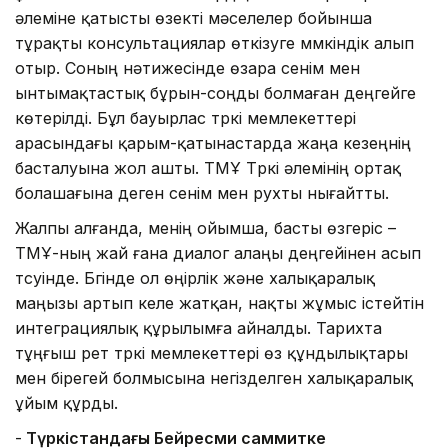
әлеміне қатысты өзекті мәселелер бойынша
тұрақты консультациялар өткізуге мүмкіндік алып
отыр. Соның нәтижесінде өзара сенім мен
ынтымақтастық бұрын-соңды болмаған деңгейге
көтерілді. Бұл бауырлас түркі мемлекеттері
арасындағы қарым-қатынастарда жаңа кезеңнің
басталуына жол ашты. ТМҰ Түркі әлемінің ортақ
болашағына деген сенім мен рухты нығайтты.
Жалпы алғанда, менің ойымша, басты өзгеріс –
ТМҰ-ның жай ғана диалог алаңы деңгейінен асып
түсуінде. Бүгінде ол өңірлік және халықаралық
маңызы артып келе жатқан, нақты жұмыс істейтін
интеграциялық құрылымға айналды. Тарихта
тұңғыш рет түркі мемлекеттері өз құндылықтары
мен бірегей болмысына негізделген халықаралық
ұйым құрды.
-
Түркістандағы Бейресми саммитке