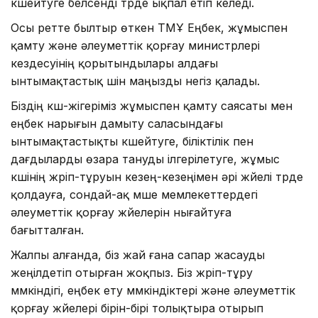
күшейтуге белсенді түрде ықпал етіп келеді.
Осы ретте былтыр өткен ТМҰ Еңбек, жұмыспен
қамту және әлеуметтік қорғау министрлері
кездесуінің қорытындылары алдағы
ынтымақтастық үшін маңызды негіз қалады.
Біздің күш-жігеріміз жұмыспен қамту саясаты мен
еңбек нарығын дамыту саласындағы
ынтымақтастықты күшейтуге, біліктілік пен
дағдыларды өзара тануды ілгерілетуге, жұмыс
күшінің жүріп-тұруын кезең-кезеңімен әрі жүйелі түрде
қолдауға, сондай-ақ мүше мемлекеттердегі
әлеуметтік қорғау жүйелерін нығайтуға
бағытталған.
Жалпы алғанда, біз жай ғана сапар жасауды
жеңілдетіп отырған жоқпыз. Біз жүріп-тұру
мүмкіндігі, еңбек ету мүмкіндіктері және әлеуметтік
қорғау жүйелері бірін-бірі толықтыра отырып