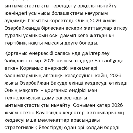
ынтымақтастықты тереңдету арқылы нығайту
жөніндегі ұсынысы болашақтағы неғұрлым
ауқымды бағытты көрсетеді. Оның 2026 жылы
Әзербайжанда бірлескен әскери жаттығулар өткізу
туралы ұсынысын осы дамып келе жатқан күн
тәртібінің нақты мысалы деуге болады.
Қорғаныс өнеркәсібі саласында да ілгерілеу
байқалып отыр. 2025 жылғы шілдеде Ыстанбұлда
өткен Қорғаныс өнеркәсібі мекемелері
басшыларының алғашқы кездесуінен кейін, 2026
жылы Әзербайжан Бакуде екінші кездесуді өткізеді.
Оның мақсаты – қорғаныс өндірісі мен
технологиялық даму саласындағы
ынтымақтастықты нығайту. Сонымен қатар 2026
жылы өтетін Қауіпсіздік кеңестері хатшыларының
кездесуі мүше мемлекеттер арасындағы
стратегиялық үйлестіруді одан әрі қолдай береді.