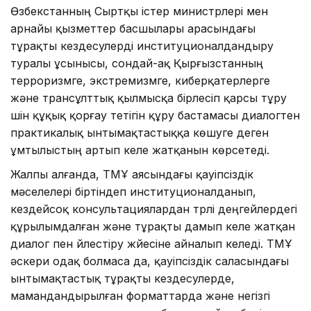
Өзбекстанның Сыртқы істер министрлері мен
арнайы қызметтер басшылары арасындағы
тұрақты кездесулерді институционалдандыру
туралы ұсынысы, сондай-ақ Қырғызстанның
терроризмге, экстремизмге, киберқатерлерге
және трансұлттық қылмысқа бірлесіп қарсы тұру
үшін құқық қорғау тетігін құру бастамасы диалогтен
практикалық ынтымақтастыққа көшуге деген
ұмтылыстың артып келе жатқанын көрсетеді.
Жалпы алғанда, ТМҰ аясындағы қауіпсіздік
мәселелері біртіндеп институционалданып,
кездейсоқ консультациялардан түрлі деңгейлердегі
құрылымдалған және тұрақты дамып келе жатқан
диалог пен үйлестіру жүйесіне айналып келеді. ТМҰ
әскери одақ болмаса да, қауіпсіздік саласындағы
ынтымақтастық тұрақты кездесулерде,
мамандандырылған форматтарда және негізгі