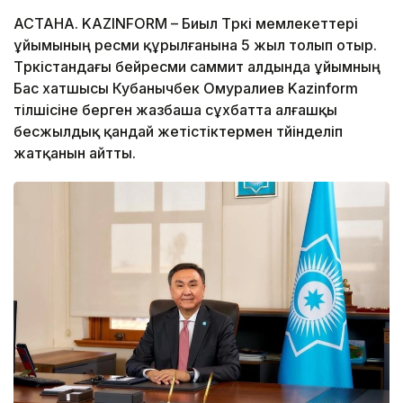
АСТАНА. KAZINFORM – Биыл Түркі мемлекеттері
ұйымының ресми құрылғанына 5 жыл толып отыр.
Түркістандағы бейресми саммит алдында ұйымның
Бас хатшысы Кубанычбек Омуралиев Kazinform
тілшісіне берген жазбаша сұхбатта алғашқы
бесжылдық қандай жетістіктермен түйінделіп
жатқанын айтты.