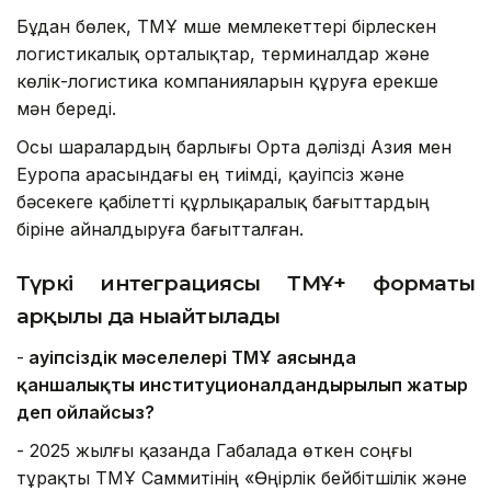
Бұдан бөлек, ТМҰ мүше мемлекеттері бірлескен
логистикалық орталықтар, терминалдар және
көлік-логистика компанияларын құруға ерекше
мән береді.
Осы шаралардың барлығы Орта дәлізді Азия мен
Еуропа арасындағы ең тиімді, қауіпсіз және
бәсекеге қабілетті құрлықаралық бағыттардың
біріне айналдыруға бағытталған.
Түркі интеграциясы ТМҰ+ форматы
арқылы да нығайтылады
-
Қауіпсіздік мәселелері ТМҰ аясында
қаншалықты институционалдандырылып жатыр
деп ойлайсыз?
- 2025 жылғы қазанда Габалада өткен соңғы
тұрақты ТМҰ Саммитінің «Өңірлік бейбітшілік және