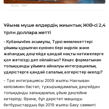
Фото: ТМҰ
Ұйымға мүше елдердің жиынтық ЖІӨ-сі 2,4
трлн долларға жетті
- Кубанычбек Қасымұлы, Түркі мемлекеттері
ұйымы құрылған күнінен бері өңірлік және
жаһандық деңгейде қандай нақты нәтижелерге
қол жеткізді деп ойлайсыз? Кеңес форматынан
толыққанды ұйымға айналуы интеграциялық
үдерістерге қандай сапалық өзгерістер әкелді?
- Түркі интеграциясы 2009 жылғы Нахчыван
келісімінен бастап, тұжырымдамалық деңгейден
толыққанды халықаралық ұйым деңгейіне
көтерілді. Әрине, бұл үдерістегі маңызды
бетбұрыстардың бірі 2019 жылғы Баку саммиті