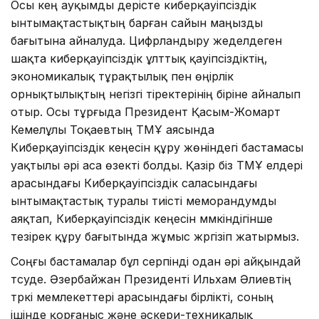
Осы кең ауқымды үдерісте киберқауіпсіздік
ынтымақтастықтың барған сайын маңызды
бағытына айналуда. Цифрландыру жеделдеген
шақта киберқауіпсіздік ұлттық қауіпсіздіктің,
экономикалық тұрақтылық пен өңірлік
орнықтылықтың негізгі тіректерінің біріне айналып
отыр. Осы тұрғыда Президент Қасым-Жомарт
Кемелұлы Тоқаевтың ТМҰ аясында
Киберқауіпсіздік кеңесін құру жөніндегі бастамасы
уақтылы әрі аса өзекті болды. Қазір біз ТМҰ елдері
арасындағы Киберқауіпсіздік саласындағы
ынтымақтастық туралы тиісті меморандумды
аяқтап, Киберқауіпсіздік кеңесін мүмкіндігінше
тезірек құру бағытында жұмыс жүргізіп жатырмыз.
Соңғы бастамалар бұл серпінді одан әрі айқындай
түсуде. Әзербайжан Президенті Ильхам Әлиевтің
түркі мемлекеттері арасындағы бірлікті, соның
ішінде қорғаныс және әскери-техникалық