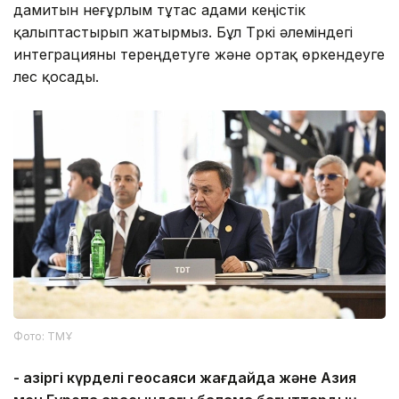
дамитын неғұрлым тұтас адами кеңістік
қалыптастырып жатырмыз. Бұл Түркі әлеміндегі
интеграцияны тереңдетуге және ортақ өркендеуге
үлес қосады.
Фото: ТМҰ
- Қазіргі күрделі геосаяси жағдайда және Азия