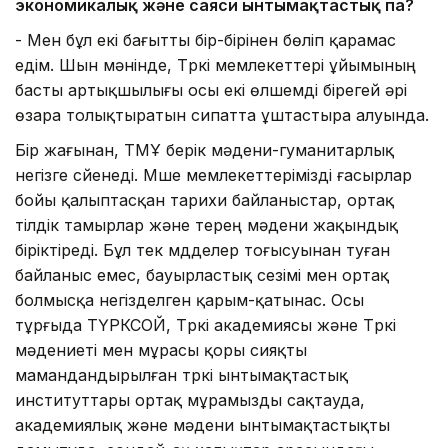
экономикалық және саяси ынтымақтастық па?
- Мен бұл екі бағытты бір-бірінен бөліп қарамас
едім. Шын мәнінде, Түркі мемлекеттері ұйымының
басты артықшылығы осы екі өлшемді бірегей әрі
өзара толықтыратын сипатта ұштастыра алуында.
Бір жағынан, ТМҰ берік мәдени-гуманитарлық
негізге сүйенеді. Мүше мемлекеттерімізді ғасырлар
бойы қалыптасқан тарихи байланыстар, ортақ
тілдік тамырлар және терең мәдени жақындық
біріктіреді. Бұл тек мүдделер тоғысуынан туған
байланыс емес, бауырластық сезімі мен ортақ
болмысқа негізделген қарым-қатынас. Осы
тұрғыда ТҮРКСОЙ, Түркі академиясы және Түркі
мәдениеті мен мұрасы қоры сияқты
мамандандырылған түркі ынтымақтастық
институттары ортақ мұрамызды сақтауда,
академиялық және мәдени ынтымақтастықты