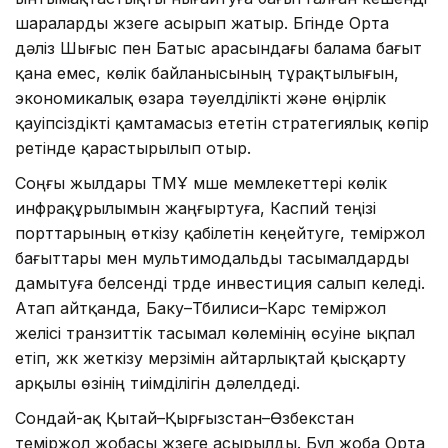
шараларды жүзеге асырып жатыр. Бүгінде Орта
дәліз Шығыс пен Батыс арасындағы балама бағыт
қана емес, көлік байланысының тұрақтылығын,
экономикалық өзара тәуелділікті және өңірлік
қауіпсіздікті қамтамасыз ететін стратегиялық көпір
ретінде қарастырылып отыр.
Соңғы жылдары ТМҰ мүше мемлекеттері көлік
инфрақұрылымын жаңғыртуға, Каспий теңізі
порттарының өткізу қабілетін кеңейтуге, теміржол
бағыттары мен мультимодальды тасымалдарды
дамытуға белсенді түрде инвестиция салып келеді.
Атап айтқанда, Баку–Тбилиси–Карс теміржол
желісі транзиттік тасымал көлемінің өсуіне ықпал
етіп, жүк жеткізу мерзімін айтарлықтай қысқарту
арқылы өзінің тиімділігін дәлелдеді.
Сондай-ақ Қытай–Қырғызстан–Өзбекстан
теміржол жобасы жүзеге асырылды. Бұл жоба Орта