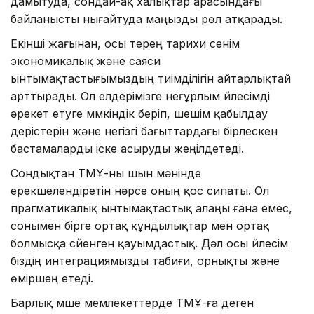
дамытуда, сондай-ақ халықтар арасындағы
байланысты нығайтуда маңызды рөл атқарады.
Екінші жағынан, осы терең тарихи сенім
экономикалық және саяси
ынтымақтастығымыздың тиімділігін айтарлықтай
арттырады. Ол елдерімізге неғұрлым үйлесімді
әрекет етуге мүмкіндік беріп, шешім қабылдау
үдерістерін және негізгі бағыттардағы бірлескен
бастамаларды іске асыруды жеңілдетеді.
Сондықтан ТМҰ-ны шын мәнінде
ерекшелендіретін нәрсе оның қос сипаты. Ол
прагматикалық ынтымақтастық алаңы ғана емес,
сонымен бірге ортақ құндылықтар мен ортақ
болмысқа сүйенген қауымдастық. Дәл осы үйлесім
біздің интеграциямызды табиғи, орнықты және
өміршең етеді.
Барлық мүше мемлекеттерде ТМҰ-ға деген