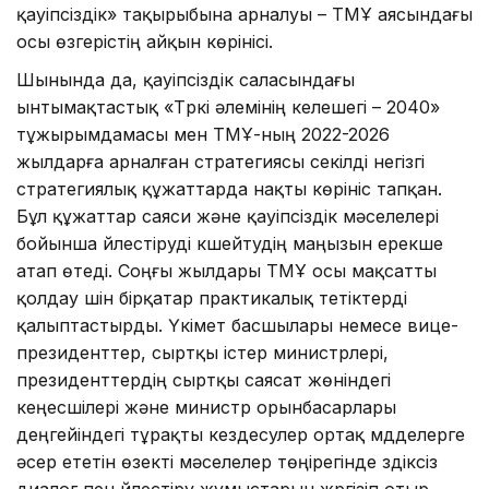
қауіпсіздік» тақырыбына арналуы – ТМҰ аясындағы
осы өзгерістің айқын көрінісі.
Шынында да, қауіпсіздік саласындағы
ынтымақтастық «Түркі әлемінің келешегі – 2040»
тұжырымдамасы мен ТМҰ-ның 2022-2026
жылдарға арналған стратегиясы секілді негізгі
стратегиялық құжаттарда нақты көрініс тапқан.
Бұл құжаттар саяси және қауіпсіздік мәселелері
бойынша үйлестіруді күшейтудің маңызын ерекше
атап өтеді. Соңғы жылдары ТМҰ осы мақсатты
қолдау үшін бірқатар практикалық тетіктерді
қалыптастырды. Үкімет басшылары немесе вице-
президенттер, сыртқы істер министрлері,
президенттердің сыртқы саясат жөніндегі
кеңесшілері және министр орынбасарлары
деңгейіндегі тұрақты кездесулер ортақ мүдделерге
әсер ететін өзекті мәселелер төңірегінде үздіксіз