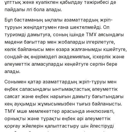
ұлттық жеке куәлікпен қабылдау тәжірибесі де
пайдалы үлгі бола алады.
Бұл бастаманың ықпалы азаматтардың жүріп-
тұруын жеңілдетумен ғана шектелмейді. Ол
туризмді дамытуға, соның ішінде ТМҰ аясындағы
мәдени бағыттар мен жобаларды ілгерілетуге,
көлік байланысы мен өзара жалғанымды күшейтуге,
сондай-ақ өңіріміздегі академиялық, іскерлік және
әлеуметтік алмасуларды кеңейтуге серпін бере
алады.
Сонымен қатар азаматтардың жүріп-тұруы мен
еңбек саласындағы ынтымақтастық әлеуметтік
саясат және еңбек нарығын дамыту бағытындағы
кең ауқымды жұмысымызбен тығыз байланысты.
ТМҰ мүше мемлекеттер арасында инклюзивті,
орнықты және тұрақты еңбек әрі әлеуметтік
қорғау жүйелерін қалыптастыру үшін үйлестіруді