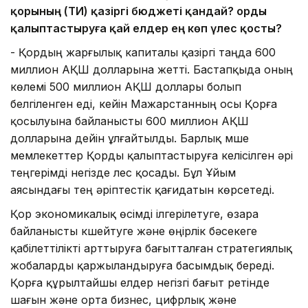
қорының (ТИҚ) қазіргі бюджеті қандай? Қорды
қалыптастыруға қай елдер ең көп үлес қосты?
- Қордың жарғылық капиталы қазіргі таңда 600
миллион АҚШ долларына жетті. Бастапқыда оның
көлемі 500 миллион АҚШ доллары болып
белгіленген еді, кейін Мажарстанның осы Қорға
қосылуына байланысты 600 миллион АҚШ
долларына дейін ұлғайтылды. Барлық мүше
мемлекеттер Қорды қалыптастыруға келісілген әрі
теңгерімді негізде үлес қосады. Бұл Ұйым
аясындағы тең әріптестік қағидатын көрсетеді.
Қор экономикалық өсімді ілгерілетуге, өзара
байланысты күшейтуге және өңірлік бәсекеге
қабілеттілікті арттыруға бағытталған стратегиялық
жобаларды қаржыландыруға басымдық береді.
Қорға құрылтайшы елдер негізгі бағыт ретінде
шағын және орта бизнес, цифрлық және