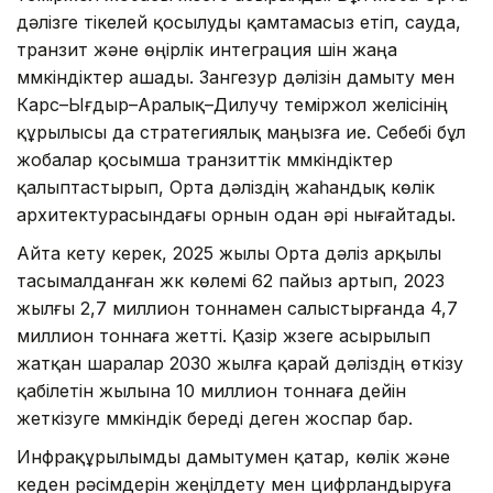
дәлізге тікелей қосылуды қамтамасыз етіп, сауда,
транзит және өңірлік интеграция үшін жаңа
мүмкіндіктер ашады. Зангезур дәлізін дамыту мен
Карс–Ығдыр–Аралық–Дилучу теміржол желісінің
құрылысы да стратегиялық маңызға ие. Себебі бұл
жобалар қосымша транзиттік мүмкіндіктер
қалыптастырып, Орта дәліздің жаһандық көлік
архитектурасындағы орнын одан әрі нығайтады.
Айта кету керек, 2025 жылы Орта дәліз арқылы
тасымалданған жүк көлемі 62 пайыз артып, 2023
жылғы 2,7 миллион тоннамен салыстырғанда 4,7
миллион тоннаға жетті. Қазір жүзеге асырылып
жатқан шаралар 2030 жылға қарай дәліздің өткізу
қабілетін жылына 10 миллион тоннаға дейін
жеткізуге мүмкіндік береді деген жоспар бар.
Инфрақұрылымды дамытумен қатар, көлік және
кеден рәсімдерін жеңілдету мен цифрландыруға