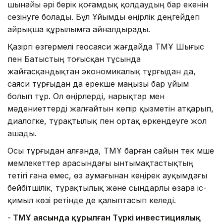
шынайы әрі берік қоғамдық қолдаудың бар екенін
сезінуге болады. Бұл Ұйымды өңірлік деңгейдегі
айрықша құрылымға айналдырады.
Қазіргі өзгермелі геосаяси жағдайда ТМҰ Шығыс
пен Батыстың тоғысқан тұсында
жайғасқандықтан экономикалық тұрғыдан да,
саяси тұрғыдан да ерекше маңызы бар ұйым
болып тұр. Ол өңірлерді, нарықтар мен
мәдениеттерді жалғайтын көпір қызметін атқарып,
диалогке, тұрақтылық пен ортақ өркендеуге жол
ашады.
Осы тұрғыдан алғанда, ТМҰ барған сайын тек мүше
мемлекеттер арасындағы ынтымақтастықтың
тетігі ғана емес, өз аумағынан кеңірек ауқымдағы
бейбітшілік, тұрақтылық және сындарлы өзара іс-
қимыл көзі ретінде де қалыптасып келеді.
-
ТМҰ аясында құрылған Түркі инвестициялық