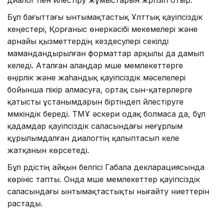
диалог пен үйлестіру жұмыстарын жүргізіп отыр.
Бұл бағыттағы ынтымақтастық Ұлттық қауіпсіздік
кеңестері, Қорғаныс өнеркәсібі мекемелері және
арнайы қызметтердің кездесулері секілді
мамандандырылған форматтар арқылы да дамып
келеді. Аталған алаңдар мүше мемлекеттерге
өңірлік және жаһандық қауіпсіздік мәселелері
бойынша пікір алмасуға, ортақ сын-қатерлерге
қатысты ұстанымдарын біртіндеп үйлестіруге
мүмкіндік береді. ТМҰ әскери одақ болмаса да, бұл
қадамдар қауіпсіздік саласындағы неғұрлым
құрылымдалған диалогтің қалыптасып келе
жатқанын көрсетеді.
Бұл үрдістің айқын белгісі Габала декларациясында
көрініс тапты. Онда мүше мемлекеттер қауіпсіздік
саласындағы ынтымақтастықты нығайту ниеттерін
растады.