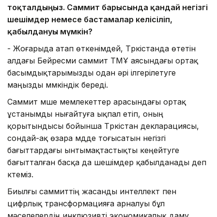
тоқталдыңыз. Саммит барысында қандай негізгі
шешімдер немесе бастамалар келісіліп,
қабылдануы мүмкін?
- Жоғарыда атап өткенімдей, Түркістанда өтетін
алдағы Бейресми саммит ТМҰ аясындағы ортақ
басымдықтарымызды одан әрі ілгерілетуге
маңызды мүмкіндік береді.
Саммит мүше мемлекеттер арасындағы ортақ
ұстанымды нығайтуға ықпал етіп, оның
қорытындысы бойынша Түркістан декларациясы,
сондай-ақ өзара мүдде тоғысатын негізгі
бағыттардағы ынтымақтастықты кеңейтуге
бағытталған басқа да шешімдер қабылданады деп
күтеміз.
Биылғы саммиттің жасанды интеллект пен
цифрлық трансформацияға арналуы бұл
мәселелердің инклюзивті экономикалық даму,