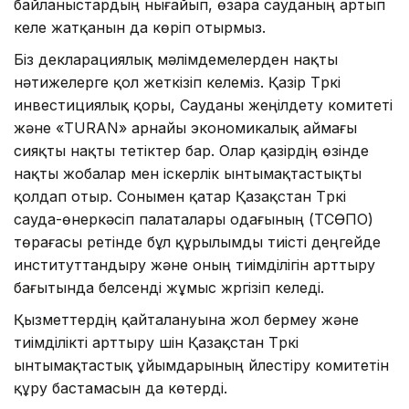
байланыстардың нығайып, өзара сауданың артып
келе жатқанын да көріп отырмыз.
Біз декларациялық мәлімдемелерден нақты
нәтижелерге қол жеткізіп келеміз. Қазір Түркі
инвестициялық қоры, Сауданы жеңілдету комитеті
және «TURAN» арнайы экономикалық аймағы
сияқты нақты тетіктер бар. Олар қазірдің өзінде
нақты жобалар мен іскерлік ынтымақтастықты
қолдап отыр. Сонымен қатар Қазақстан Түркі
сауда-өнеркәсіп палаталары одағының (ТСӨПО)
төрағасы ретінде бұл құрылымды тиісті деңгейде
институттандыру және оның тиімділігін арттыру
бағытында белсенді жұмыс жүргізіп келеді.
Қызметтердің қайталануына жол бермеу және
тиімділікті арттыру үшін Қазақстан Түркі
ынтымақтастық ұйымдарының үйлестіру комитетін
құру бастамасын да көтерді.