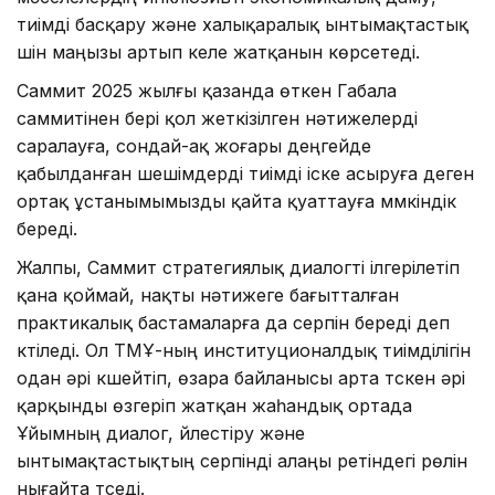
тиімді басқару және халықаралық ынтымақтастық
үшін маңызы артып келе жатқанын көрсетеді.
Саммит 2025 жылғы қазанда өткен Габала
саммитінен бері қол жеткізілген нәтижелерді
саралауға, сондай-ақ жоғары деңгейде
қабылданған шешімдерді тиімді іске асыруға деген
ортақ ұстанымымызды қайта қуаттауға мүмкіндік
береді.
Жалпы, Саммит стратегиялық диалогті ілгерілетіп
қана қоймай, нақты нәтижеге бағытталған
практикалық бастамаларға да серпін береді деп
күтіледі. Ол ТМҰ-ның институционалдық тиімділігін
одан әрі күшейтіп, өзара байланысы арта түскен әрі
қарқынды өзгеріп жатқан жаһандық ортада
Ұйымның диалог, үйлестіру және
ынтымақтастықтың серпінді алаңы ретіндегі рөлін
нығайта түседі.