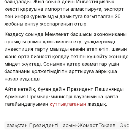
баяндалды. Жыл соңына дейін Инвестициялық
кеңестің қарауына импортты алмастыруға, экспорт
пен инфрақұрылымды дамытуға бағытталған 26
жобаны енгізу жоспарланып отыр.
Кездесу соңында Мемлекет басшысы экономиканың
орнықты өсімін қамтамасыз ету, ұзақмерзімді
инвестиция тарту маңызды екенін атап өтіп, шағын
және орта бизнесті қолдау тетігін күшейту жөнінде
міндет жүктеді. Сонымен қатар азаматтар үшін
баспананың қолжетімділігін арттыруға айрықша
назар аударды.
Айта кетейік, бұған дейін Президент Пашинянды
Армения Премьер-министрі лауазымына қайта
тағайындалуымен
құттықтағанын
жаздық.
Қазақстан Президенті
Қасым-Жомарт Тоқаев
Экон