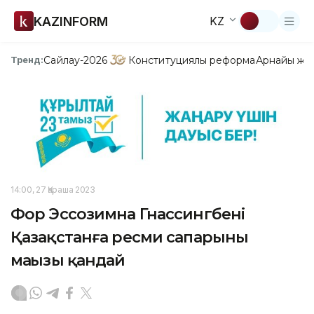
KAZINFORM
KZ
Сайлау-2026
Конституциялық реформа
Арнайы жо
Тренд:
14:00, 27 Қараша 2023
Фор Эссозимна Гнассингбенің
Қазақстанға ресми сапарының
маңызы қандай