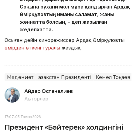
Соңына рухани мол мұра қалдырған Ардақ
Әмірқұловтың иманы саламат, жаны
жәннатта болсын, – деп жазылған
жеделхатта.
Осыған дейін кинорежиссер Ардақ Әмірқұловтың
өмірден өткені туралы
жаздық.
Мәдениет
Қазақстан Президенті
Кемел Тоқаев
Айдар Оспаналиев
Авторлар
17:07, 05 Тамыз 2026
Президент «Бәйтерек» холдингінің