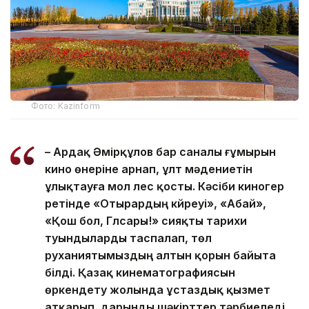
Фото: Kazinform
– Ардақ Әмірқұлов бар саналы ғұмырын
кино өнеріне арнап, ұлт мәдениетін
ұлықтауға мол үлес қосты. Кәсіби киногер
ретінде «Отырардың күйреуі», «Абай»,
«Қош бол, Гүлсары!» сияқты тарихи
туындыларды таспалап, төл
руханиятымыздың алтын қорын байыта
білді. Қазақ кинематографиясын
өркендету жолында ұстаздық қызмет
атқарып, дарынды шәкірттер тәрбиеледі.