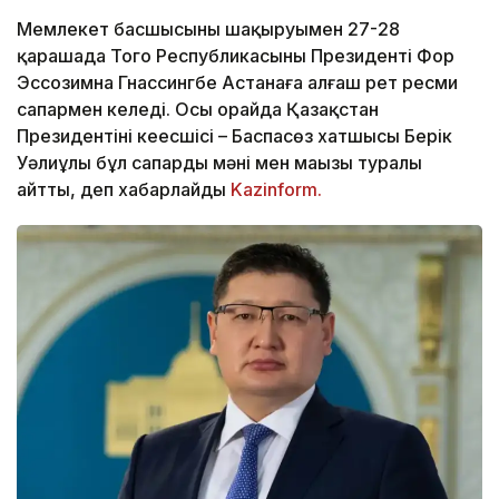
Мемлекет басшысының шақыруымен 27-28
қарашада Того Республикасының Президенті Фор
Эссозимна Гнассингбе Астанаға алғаш рет ресми
сапармен келеді. Осы орайда Қазақстан
Президентінің кеңесшісі – Баспасөз хатшысы Берік
Уәлиұлы бұл сапардың мәні мен маңызы туралы
айтты, деп хабарлайды
Kazinform.