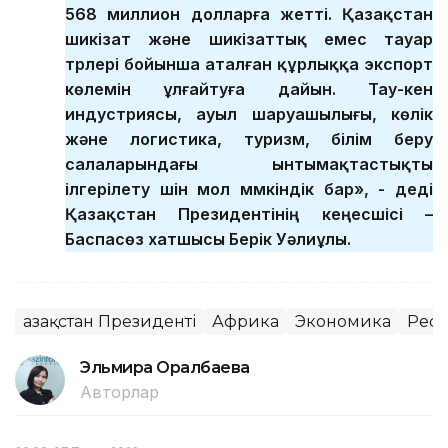
568 миллион долларға жетті. Қазақстан
шикізат және шикізаттық емес тауар
түрлері бойынша аталған құрлыққа экспорт
көлемін ұлғайтуға дайын. Тау-кен
индустриясы, ауыл шаруашылығы, көлік
және логистика, туризм, білім беру
салаларындағы ынтымақтастықты
ілгерілету үшін мол мүмкіндік бар», - деді
Қазақстан Президентінің кеңесшісі –
Баспасөз хатшысы Берік Уәлиұлы.
Қазақстан Президенті
Африка
Экономика
Рес
Эльмира Оралбаева
Авторлар