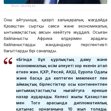
Фото: akorda.kz
Оның айтуынша, қазіргі халықаралық жағдайда
Қазақстан сыртқы саяси және экономикалық
ынтымақтастық аясын кеңейтуге мүдделі. Осыған
байланысты Африка елдерімен арадағы
байланыстарды жандандыру перспективті
бағыттардың бірі саналады.
«Бүгінде бұл құрлықтың даму және
экономикалық өсім әлеуеті зор екенін атап
өткен жөн. ҚХР, Ресей, АҚШ, Еуропа Одағы
және басқа да көптеген мемлекет пен
аймақтық бірлестіктер осы континентпен
ынтымақтастықты нығайтуға ерекше
назар аударады. Келесі жылы Қазақстан
мен Того арасында дипломатиялық
қатынас орнағанына 10 жыл толады.