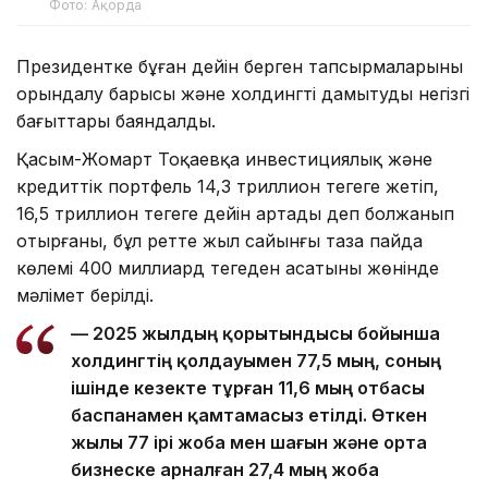
Фото: Ақорда
Президентке бұған дейін берген тапсырмаларының
орындалу барысы және холдингті дамытудың негізгі
бағыттары баяндалды.
Қасым-Жомарт Тоқаевқа инвестициялық және
кредиттік портфель 14,3 триллион теңгеге жетіп,
16,5 триллион теңгеге дейін артады деп болжанып
отырғаны, бұл ретте жыл сайынғы таза пайда
көлемі 400 миллиард теңгеден асатыны жөнінде
мәлімет берілді.
— 2025 жылдың қорытындысы бойынша
холдингтің қолдауымен 77,5 мың, соның
ішінде кезекте тұрған 11,6 мың отбасы
баспанамен қамтамасыз етілді. Өткен
жылы 77 ірі жоба мен шағын және орта
бизнеске арналған 27,4 мың жоба