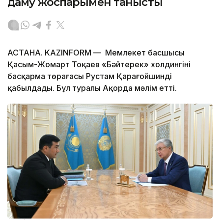
даму жоспарымен танысты
АСТАНА. KAZINFORM — Мемлекет басшысы
Қасым-Жомарт Тоқаев «Бәйтерек» холдингінің
басқарма төрағасы Рустам Қарағойшинді
қабылдады. Бұл туралы Ақорда мәлім етті.