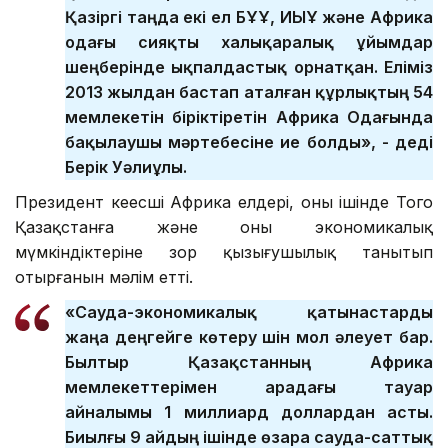
Қазіргі таңда екі ел БҰҰ, ИЫҰ және Африка
одағы сияқты халықаралық ұйымдар
шеңберінде ықпалдастық орнатқан. Еліміз
2013 жылдан бастап аталған құрлықтың 54
мемлекетін біріктіретін Африка Одағында
бақылаушы мәртебесіне ие болды», - деді
Берік Уәлиұлы.
Президент кеңесші Африка елдері, оның ішінде Того
Қазақстанға және оның экономикалық
мүмкіндіктеріне зор қызығушылық танытып
отырғанын мәлім етті.
«Сауда-экономикалық қатынастарды
жаңа деңгейге көтеру үшін мол әлеует бар.
Былтыр Қазақстанның Африка
мемлекеттерімен арадағы тауар
айналымы 1 миллиард доллардан асты.
Биылғы 9 айдың ішінде өзара сауда-саттық