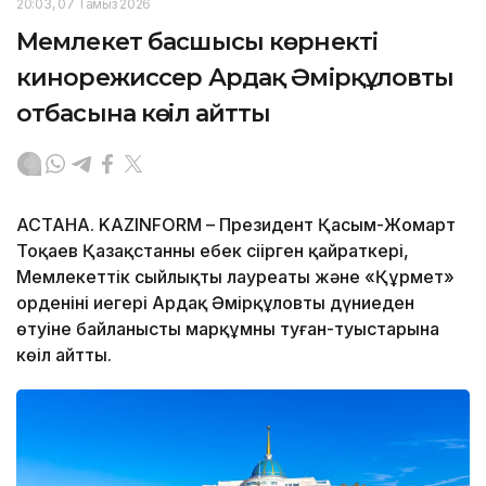
20:03, 07 Тамыз 2026
Мемлекет басшысы көрнекті
кинорежиссер Ардақ Әмірқұловтың
отбасына көңіл айтты
АСТАНА. KAZINFORM – Президент Қасым-Жомарт
Тоқаев Қазақстанның еңбек сіңірген қайраткері,
Мемлекеттік сыйлықтың лауреаты және «Құрмет»
орденінің иегері Ардақ Әмірқұловтың дүниеден
өтуіне байланысты марқұмның туған-туыстарына
көңіл айтты.