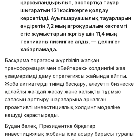
қаржыландырылып, экспортқа тауар
шығаратын 131 кәсіпкерге қолдау
көрсетілді. Ауылшаруашылық тауарларын
өндіретін 7,2 мың агроқұрылым көктемгі
егіс жұмыстарын жүргізу үшін 11,4 мың
техниканы лизингке алды, — делінген
хабарламада.
Басқарма төрағасы жүргізіліп жатқан
трансформация мен «Бәйтерек» холдингінің жаңа
ұзақмерзімді даму стратегиясы жайында айтты.
Жоба активтерді тиімді басқару, әлеуетті бизнеске
қолайлы жағдай жасау және халықтың тұрмыс
сапасын арттыру шараларына арналған
проактивті инвестициялық холдинг моделіне
көшуді қарастырады.
Бұдан бөлек, Президентке бірқатар
инвестициялық жобаны іске асыру барысы туралы