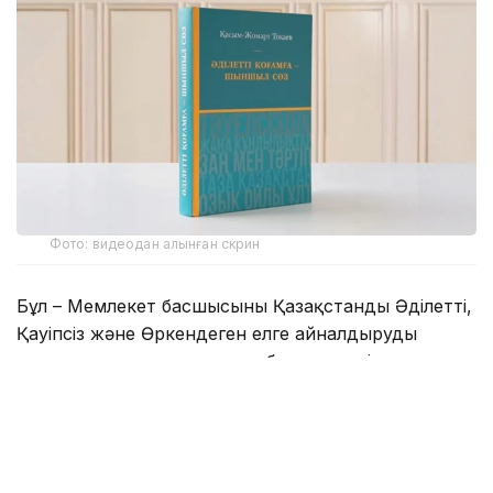
Фото: видеодан алынған скрин
Бұл – Мемлекет басшысының Қазақстанды Әділетті,
Қауіпсіз және Өркендеген елге айналдыруды
көздеген ұлы мұратының сөзбен көмкерілген
жиынтық бейнесі.
– Құрметті достар! Сөз қадірін түсінетін,
көкірегі ояу, зерделі қауымға айтар
жаңалығымыз бар. «Әділетті қоғамға –