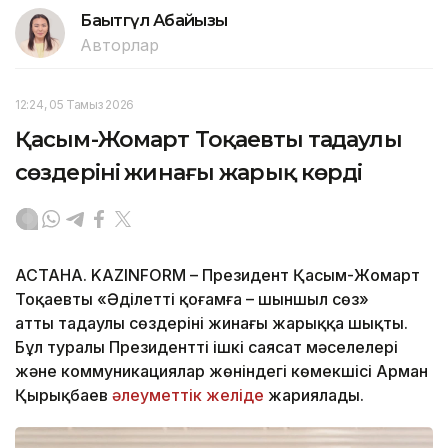
Бақытгүл Абайқызы
Авторлар
12:24, 05 Тамыз 2026
Қасым-Жомарт Тоқаевтың таңдаулы
сөздерінің жинағы жарық көрді
АСТАНА. KAZINFORM – Президент Қасым-Жомарт
Тоқаевтың «Әділетті қоғамға – шыншыл сөз»
атты таңдаулы сөздерінің жинағы жарыққа шықты.
Бұл туралы Президенттің ішкі саясат мәселелері
және коммуникациялар жөніндегі көмекшісі Арман
Қырықбаев
әлеуметтік желіде
жариялады.