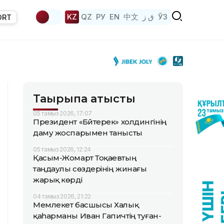
KZ
QZ
РУ
EN
中文
ق ز
ЎЗ
ORT
Тақырыпқа қатысты
05 тамыз 2026, 17:07
Президент «Бәйтерек» холдингінің
даму жоспарымен танысты
05 тамыз 2026, 12:24
Қасым-Жомарт Тоқаевтың
таңдаулы сөздерінің жинағы
жарық көрді
04 тамыз 2026, 21:22
Мемлекет басшысы Халық
қаһарманы Иван Гапичтің туған-