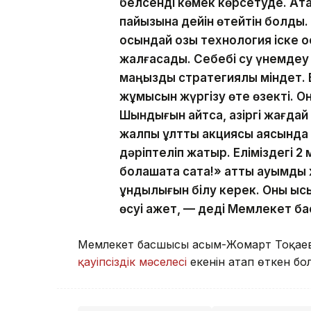
белсенді көмек көрсетуде. Ата
пайызына дейін өтейтін болды.
осындай озық технология іске қ
жалғасады. Себебі су үнемдеу
маңызды стратегиялық міндет.
жұмысын жүргізу өте өзекті. О
Шындығын айтсақ, қазіргі жағда
жалпы ұлттық акциясы аясында
дәріптеліп жатыр. Еліміздегі 2
болашақта сақта!» атты ауқымды
құндылығын білу керек. Оны ыс
өсуі қажет, — деді Мемлекет б
Мемлекет басшысы Қасым-Жомарт Тоқаев 
қауіпсіздік мәселесі
екенін атап өткен бо