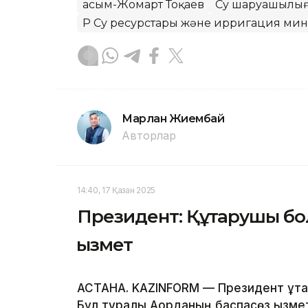
Қасым-Жомарт Тоқаев
Су шаруашылы
ҚР Су ресурстары және ирригация мин
Марлан Жиембай
Авторлар
14:40, 17 Қазан 2025
Президент: Құтқарушы бол
қызмет
АСТАНА. KAZINFORM — Президент құтқа
Бұл туралы Ақорданың баспасөз қызме