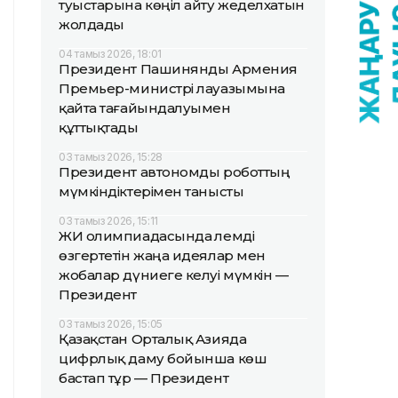
туыстарына көңіл айту жеделхатын
жолдады
04 тамыз 2026, 18:01
Президент Пашинянды Армения
Премьер-министрі лауазымына
қайта тағайындалуымен
құттықтады
03 тамыз 2026, 15:28
Президент автономды роботтың
мүмкіндіктерімен танысты
03 тамыз 2026, 15:11
ЖИ олимпиадасында әлемді
өзгертетін жаңа идеялар мен
жобалар дүниеге келуі мүмкін —
Президент
03 тамыз 2026, 15:05
Қазақстан Орталық Азияда
цифрлық даму бойынша көш
бастап тұр — Президент