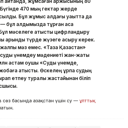
п айтқанда, жұмсаған қаржысының 80
 Бүгінде 470 мың гектар жерде
осылды. Бұл жұмыс алдағы уақытта да
 — бұл алдымызда тұрған аса
 Бұл мәселеге қатысты цифрландыру
ны қарқынды түрде жүзеге асыру керек.
й жалпы мәз емес. «Таза Қазақстан»
 суды үнемдеу мәдениеті жан-жақты
 млн астам оқушы «Суды үнемде,
 жобаға қатысты. Өскелең ұрпақ судың
ырап етпеу туралы жастайынан біліп
асшысы.
сөз басында Қазақстан үшін су —
ұлттық
латын.