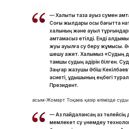
— Халықты таза ауыз сумен қам
Соғы жылдары осы бағытта нақ
халқының және ауыл тұрғындары
қамтамасыз етілді. Енді алдым
жуық ауылға су беру жұмысы. Ә
шешу қажет. Халқымыз «Судың д
тамшы судың қадірін білген. Су
Заңғар жазушы Әбіш Кекілбае
қасиеті, құдықшының еңбегі тур
Президент.
Қасым-Жомарт Тоқаев қазір елімізде суды
— Аз пайдалансаң аз төлейсің де
мемлекет су үнемдеу техноло