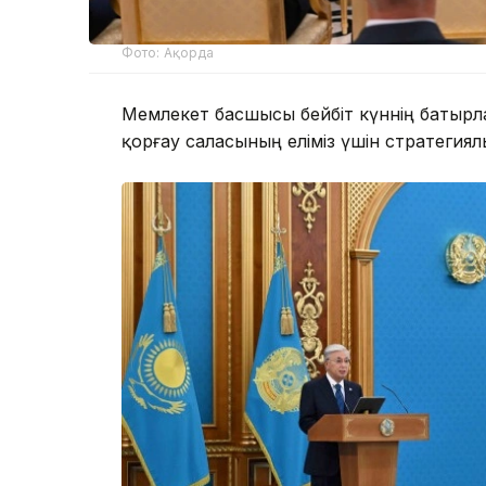
Фото: Ақорда
Мемлекет басшысы бейбіт күннің батырл
қорғау саласының еліміз үшін стратегиял