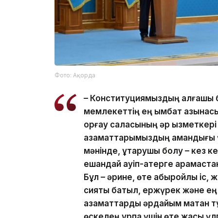
Фото: Ақорда
– Конституциямыздың алғашқы 
мемлекеттің ең қымбат қазынасы
қорғау саласының әр қызметкері е
азаматтарымыздың амандығы ү
мәнінде, құтқарушы болу – кез 
ешқандай қауіп-қатерге қарамаст
Бұл – әрине, өте абыройлы іс, 
сияқты батыл, ержүрек және е
азаматтарды әрдайым мақтан тұ
өскелең ұрпақ үшін өте жақсы ү