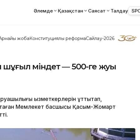
Әлемде
Қазақстан
Саясат
Талдау
SP
Арнайы жоба
Конституциялық реформа
Сайлау-2026
 шұғыл міндет — 500-ге жуық
уашылығы қызметкерлерін құттықтап,
ттаған Мемлекет басшысы Қасым-Жомарт
ті.