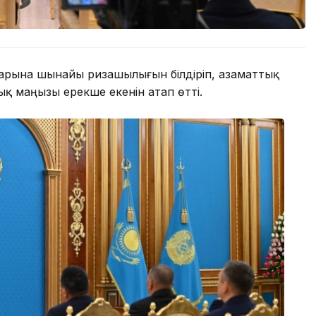
арына шынайы ризашылығын білдіріп, азаматтық
ық маңызы ерекше екенін атап өтті.