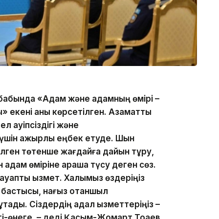
бабында «Адам және адамның өмірі –
» екені анық көрсетілген. Азаматтық
л қауіпсіздігі және
шін қажырлы еңбек етуде. Шын
келген төтенше жағдайға дайын тұру,
ан адам өміріне араша түсу деген сөз.
жауапты қызмет. Халқымыз өздеріңіз
ң бастысы, нағыз отаншыл
тады. Сіздердің адал қызметтеріңіз –
лгі-өнеге, – деді Қасым-Жомарт Тоқаев.