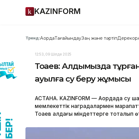
KAZINFORM
Ақорда
Тағайындау
Заң және тәртіп
Дерекқор
Тренд:
12:53, 09 Шілде 2025
Тоқаев: Алдымызда тұрған
ауылға су беру жұмысы
АСТАНА. KAZINFORM — Ақордада су шар
мемлекеттік наградалармен марапа
Тоқаев алдағы міндеттерге тоқталып өт