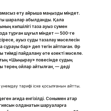
тамасыз ету айрықша маңызды міндет.
ты шаралар қабылданды. Қала
ның көпшілігі таза ауыз сумен
ызда тұрған шұғыл міндет — 500-ге
сіресе, ауыз суды тазалау мәселесін
а сұрауы бар» деп тегін айтпаған. Әр
ды тиімді пайдалану өте өзекті мәселе.
втың «Шыңырау» повесінде судың
алы терең ойлар айтылған, — деді
 үнемдеу тарифі іске қосылғанын айтты.
ген қағида енгізілді. Сонымен қатар
гиясын қолданатын шаруаларға