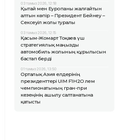
03 тамыз 2026, 12:18
Қытай мен Еуропаны жалғайтын
алтын көпір – Президент Бейнеу –
Сексеуіл жолы туралы
03 тамыз 2026, 12:15
Қасым-Жомарт Тоқаев үш
стратегиялық маңызды
автомобиль жолының құрылысын
бастап берді
01 тамыз 2026, 13:50
Орталық Азия елдерінің
президенттері UIM F1H2O әлем
чемпионатының гран-при
кезеңінің ашылу салтанатына
қатысты