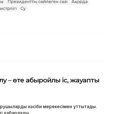
ғы
Президенттің сөйлеген сөзі
Ақорда
истрлігі
Су
у – өте абыройлы іс, жауапты
рушыларды кәсіби мерекесімен құттықтады.
ті хабарлады.