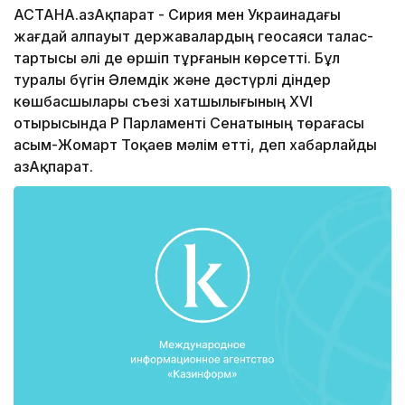
АСТАНА.ҚазАқпарат - Сирия мен Украинадағы
жағдай алпауыт державалардың геосаяси талас-
тартысы әлі де өршіп тұрғанын көрсетті. Бұл
туралы бүгін Әлемдік және дәстүрлі діндер
көшбасшылары съезі хатшылығының XVI
отырысында ҚР Парламенті Сенатының төрағасы
Қасым-Жомарт Тоқаев мәлім етті, деп хабарлайды
ҚазАқпарат.