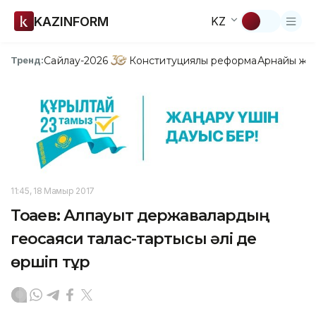
KAZINFORM
KZ
Сайлау-2026
Конституциялық реформа
Арнайы жо
Тренд:
11:45, 18 Мамыр 2017
Тоқаев: Алпауыт державалардың
геосаяси талас-тартысы әлі де
өршіп тұр