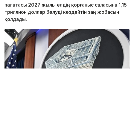
палатасы 2027 жылы елдің қорғаныс саласына 1,15
триллион доллар бөлуді көздейтін заң жобасын
қолдады.
Фото: Anadolu
Құжатты 216 конгрессмен қолдап дауыс берсе, 212
депутат қарсы шықты. Енді заң жобасы Конгрестің