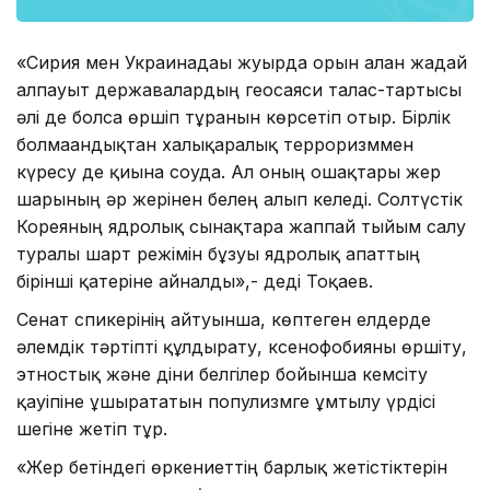
«Сирия мен Украинадағы жуырда орын алған жағдай
алпауыт державалардың геосаяси талас-тартысы
әлі де болса өршіп тұрғанын көрсетіп отыр. Бірлік
болмағандықтан халықаралық терроризммен
күресу де қиынға соғуда. Ал оның ошақтары жер
шарының әр жерінен белең алып келеді. Солтүстік
Кореяның ядролық сынақтарға жаппай тыйым салу
туралы шарт режімін бұзуы ядролық апаттың
бірінші қатеріне айналды»,- деді Тоқаев.
Сенат спикерінің айтуынша, көптеген елдерде
әлемдік тәртіпті құлдырату, ксенофобияны өршіту,
этностық және діни белгілер бойынша кемсіту
қауіпіне ұшырататын популизмге ұмтылу үрдісі
шегіне жетіп тұр.
«Жер бетіндегі өркениеттің барлық жетістіктерін