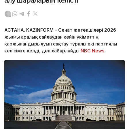
алу шараларын келісті
АСТАНА. KAZINFORM – Сенат жетекшілері 2026
жылғы аралық сайлаудан кейін үкіметтің
қаржыландырылуын сақтау туралы екі партиялы
келісімге келді, деп хабарлайды
NBC News
.