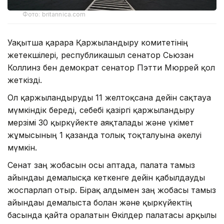
Фото: britannica.com
Уақытша қарарға Қаржыландыру комитетінің
жетекшілері, республикашыл сенатор Сьюзан
Коллинз бен демократ сенатор Пэтти Мюррей қол
жеткізді.
Ол қаржыландыруды 11 желтоқсанға дейін сақтауға
мүмкіндік береді, себебі қазіргі қаржыландыру
мерзімі 30 қыркүйекте аяқталады және үкімет
жұмысының 1 қазанда толық тоқталуына әкелуі
мүмкін.
Сенат заң жобасын осы аптада, палата тамыз
айындағы демалысқа кеткенге дейін қабылдауды
жоспарлап отыр. Бірақ алдымен заң жобасы тамыз
айындағы демалыста болған және қыркүйектің
басында қайта оралатын Өкілдер палатасы арқылы