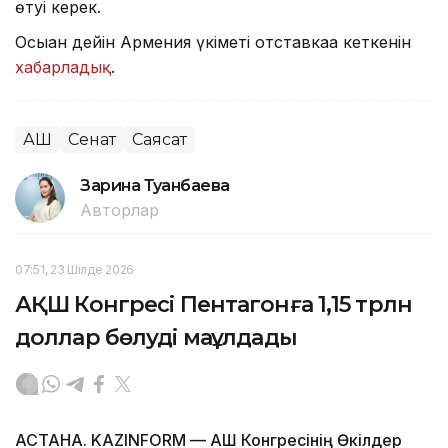
өтуі керек.
Осыған дейін Армения үкіметі отставкаға кеткенін
хабарладық
.
АҚШ
Сенат
Саясат
Зарина Туғанбаева
Авторлар
07:51, 23 Шілде 2026
АҚШ Конгресі Пентагонға 1,15 трлн
доллар бөлуді мақұлдады
АСТАНА. KAZINFORM — АҚШ Конгресінің Өкілдер