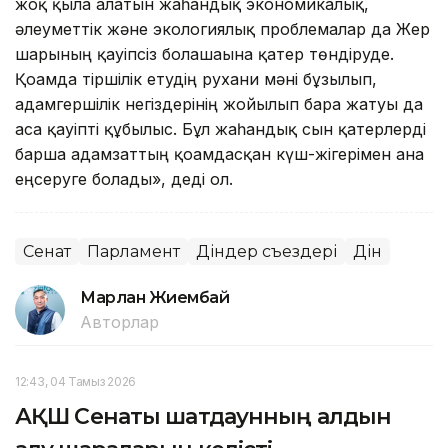
жоқ қыла алатын жаһандық экономикалық,
әлеуметтік және экологиялық проблемалар да Жер
шарының қауіпсіз болашағына қатер төндіруде.
Қоғамда тіршілік етудің рухани мәні бұзылып,
адамгершілік негіздерінің жойылып бара жатуы да
аса қауіпті құбылыс. Бұл жаһандық сын қатерлерді
барша адамзаттың қоғамдасқан күш-жігерімен ғана
еңсеруге болады», деді ол.
Сенат
Парламент
Діндер съездері
Дін
Марлан Жиембай
Авторлар
12:43, 04 Тамыз 2026
АҚШ Сенаты шатдаунның алдын