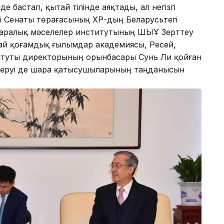
е бастап, қытай тілінде аяқтады, ал негізгі
енті Сенаты төрағасының ҚХР-дың Беларусьтегі
ықаралық мәселелер институтының ШЫҰ Зерттеу
ай қоғамдық ғылымдар академиясы, Ресей,
итуты директорының орынбасары Сунь Ли қойған
 беруі де шара қатысушыларының таңданысын