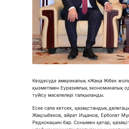
Кездесуде америкалық «Жаңа Жібек жол
қызметімен Еуразиялық экономикалық о
түйісу мәселелері талқыланды.
Еске сала кетсек, қазақстандық делега
Жақсыбеков, Қайрат Ищанов, Ерболат М
Редкокашин бар. Сонымен қатар, қазақ