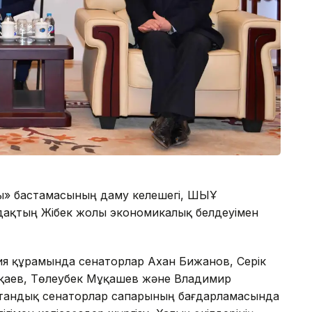
ы» бастамасының даму келешегі, ШЫҰ
дақтың Жібек жолы экономикалық белдеуімен
ция құрамында сенаторлар Ахан Бижанов, Серік
ұқаев, Төлеубек Мұқашев және Владимир
стандық сенаторлар сапарының бағдарламасында