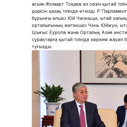
Қасым-Жомарт Тоқаев өз сөзін қытай тілінд
дәрісін қазақ тілінде өткізді. ҚР Парлам
бұрынғы елшісі Юй Чжэньци, Қытай хал
орталығының жетекшісі Чэнь Юйжун, Қыт
Шығыс Еуропа және Орталық Азия инст
сұрақтарға қытай тілінде көркем жауап
туғызды.