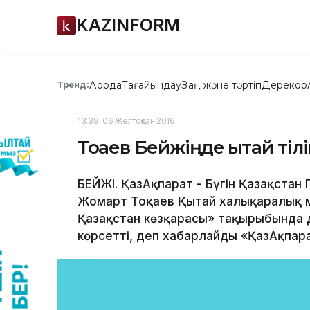
KAZINFORM
Ақорда
Тағайындау
Заң және тәртіп
Дерекқор
Тренд:
13:39, 06 Желтоқсан 2016
Тоқаев Бейжіңде қытай тілі
БЕЙЖІҢ. ҚазАқпарат - Бүгін Қазақста
Жомарт Тоқаев Қытай халықаралық 
Қазақстан көзқарасы» тақырыбында дә
көрсетті, деп хабарлайды «ҚазАқпара