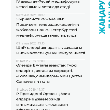
IV Қазақстан-Ресей медиафорумы
келесі жылы Астанада өтеді
03 тамыз 2026, 19:42
Журналистика және ЖИ:
Президент телерадиокешенінің
жобалары Санкт-Петербургтегі
медиафорумда таныстырылды
03 тамыз 2026, 13:10
ШЫҰ елдері ақпараттық саладағы
ынтымақтастықты күшейтуге ниетті
01 тамыз 2026, 10:00
Әлемдік БАҚ-тағы Қазақстан: Түркі
елдерінің алғашқы жерсерігі,
«Болашақ ойындары» мен Дастан
Сәтпаевтың голы
31 шілде 2026, 14:37
ҚР Президенті Орталық Азия
елдеріне ұзақмерзімді
ынтымақтастық жоспарын
әзірлеуді ұсынды