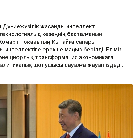
н Дүниежүзілік жасанды интеллект
технологиялық кезеңнің басталғанын
Жомарт Тоқаевтың Қытайға сапары
интеллектіге ерекше маңыз берілді. Еліміз
және цифрлық трансформация экономикаға
аналитикалық шолушысы сауалға жауап іздеді.