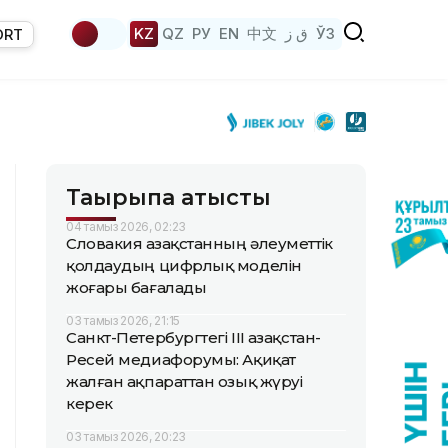
KZ
QZ
РУ
EN
中文
ق ز
ЎЗ
ORT
Тақырыпқа қатысты
04 тамыз 2026, 02:23
Словакия Қазақстанның әлеуметтік
қолдаудың цифрлық моделін
жоғары бағалады
03 тамыз 2026, 21:15
Санкт-Петербургтегі III Қазақстан-
Ресей медиафорумы: Ақиқат
жалған ақпараттан озық жүруі
керек
03 тамыз 2026, 20:23