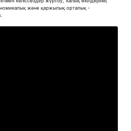
гімен келіссөздер жүргізу, Халық өкілдерінің
ономикалық және қаржылық орталық -
н.