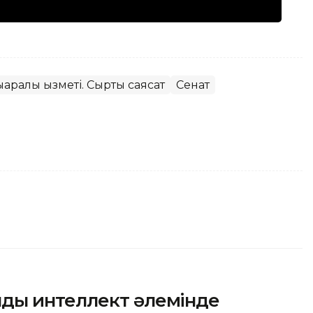
аралық қызметі. Сыртқы саясат
Сенат
ды интеллект әлемінде