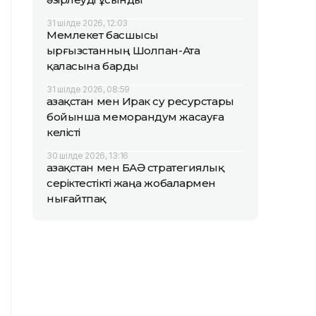
31 шілде 2026, 12:03
Мемлекет басшысы
Қырғызстанның Шолпан-Ата
қаласына барды
31 шілде 2026, 08:59
Қазақстан мен Ирак су ресурстары
бойынша меморандум жасауға
келісті
30 шілде 2026, 13:16
Қазақстан мен БАӘ стратегиялық
серіктестікті жаңа жобалармен
нығайтпақ