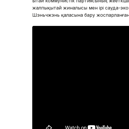
Қытай коммунистік партиясының жееткшілі
жалпықытай жиналысы мен ірі сауда-эк
Шэньчжэнь қаласына бару жоспарланға