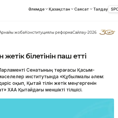
Әлемде
Қазақстан
Саясат
Талдау
SP
Арнайы жоба
Конституциялық реформа
Сайлау-2026
н жетік білетінін паш етті
н Парламенті Сенатының төрағасы Қасым-
мәселелер институтында «Құбылмалы әлем:
ріс оқып, Қытай тілін жетік меңгергенін
т» ХАА Қытайдағы меншікті тілшісі.