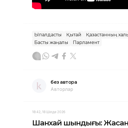
Ықпалдастық
Қытай
Қазақстанның халық
Басты жаңалық
Парламент
без автора
Авторлар
18:42, 18 Шілде 2026
Шанхай шындығы: Жасан