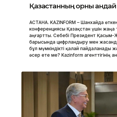
Қазақстанның орны қандай
АСТАНА. KAZINFORM – Шанхайда өтке
конференциясы Қазақстан үшін жаңа 
аңғартты. Себебі Президент Қасым-
барысында цифрландыру мен жасанды 
бұл мүмкіндікті қалай пайдаланады 
әсер ете ме? Kazinform агенттігінің 