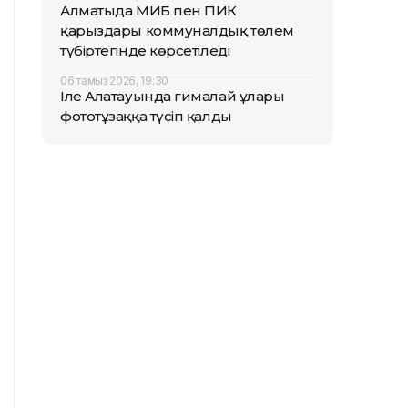
Алматыда МИБ пен ПИК
қарыздары коммуналдық төлем
түбіртегінде көрсетіледі
06 тамыз 2026, 19:30
Іле Алатауында гималай ұлары
фототұзаққа түсіп қалды