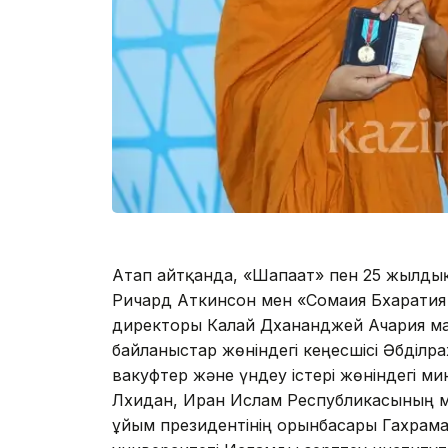
Атап айтқанда, «Шапағат» пен 25 жылд
Ричард Аткинсон мен «Сомаия Бхаратия 
директоры Калай Дхананджей Ачария ма
байланыстар жөніндегі кеңесшісі Әбділр
вакуфтер және үндеу істері жөніндегі ми
Лхидан, Иран Ислам Республикасының м
ұйым президентінің орынбасары Гахрам