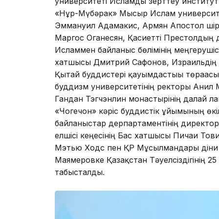
университеті Исламды зерттеу институ
«Нұр-Мүбәрак» Мысыр Ислам университе
Эммануил Адамакис, Армян Апостол шірк
Маргос Оганесян, Қасиетті Престолдың д
Исламмен байланыс бөлімінің меңгерушіс
хатшысы Дмитрий Сафонов, Израильдің Ба
Қытай буддистері қауымдастығы төрағас
буддизм университетінің ректоры Анил 
Гандан Тэгчэнлин монастырінің далай л
«Чогечон» кәріс буддистік ұйымының өк
байланыстар дерпартаментінің директор
елшісі кеңесінің Бас хатшысы Пичаи То
Мэтью Ходс пен ҚР Мұсылмандары діни 
Маямеровке Қазақстан Тәуелсіздігінің 25
табысталды.