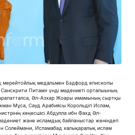
ық мерейтойлық медальмен Бэдфорд епископы
Санскрити Питам» үнді мәдениеті орталығының
рапатталса, Әл-Азхар Жоғарғы имамының сыртқы
ахман Мұса, Сауд Арабиясы Корольдігі Ислам,
нистрінің кеңесшісі Абдулла ибн Фахд Әл-
әдениет және исламдық байланыстар жөніндегі
ан Солеймани, Исламабад халықаралық ислам