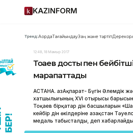
KAZINFORM
Ақорда
Тағайындау
Заң және тәртіп
Дерекқор
Тренд:
12:48, 18 Мамыр 2017
Тоқаев достық пен бейбітші
марапаттады
АСТАНА. ҚазАқпарат- Бүгін Әлемдік ж
хатшылығының XVI отырысы барысын
Тоқаев бірқатар дін басшыларын «Ша
кейбір дін өкілдеріне Қазақстан Тәуе
медаль табысталды, деп хабарлайды Қ