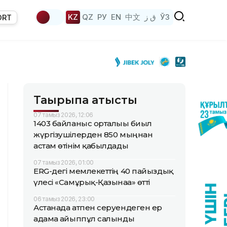
KZ
QZ
РУ
EN
中文
ق ز
ЎЗ
ORT
Тақырыпқа қатысты
07 тамыз 2026, 12:06
1403 байланыс орталығы биыл
жүргізушілерден 850 мыңнан
астам өтінім қабылдады
07 тамыз 2026, 01:00
ERG-дегі мемлекеттің 40 пайыздық
үлесі «Самұрық-Қазынаға» өтті
06 тамыз 2026, 23:00
Астанада атпен серуендеген ер
адамға айыппұл салынды