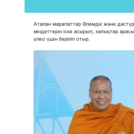
Аталған марапаттар Әлемдік және дәстүр
міндеттерін іске асырып, халықтар арасын
үлесі үшін беріліп отыр.