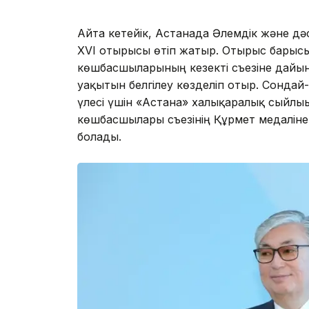
Айта кетейік, Астанада Әлемдік және д
XVI отырысы өтіп жатыр. Отырыс барысы
көшбасшыларының кезекті съезіне дайы
уақытын белгілеу көзделіп отыр. Сондай-
үлесі үшін «Астана» халықаралық сыйлығ
көшбасшылары съезінің Құрмет медаліне
болады.