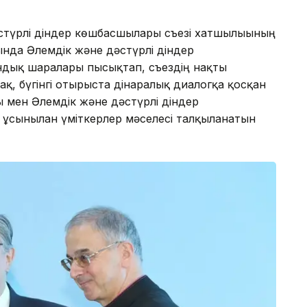
әстүрлі діндер көшбасшылары съезі хатшылығының
нда Әлемдік және дәстүрлі діндер
ндық шаралары пысықтап, съездің нақты
ақ, бүгінгі отырыста дінаралық диалогқа қосқан
ы мен Әлемдік және дәстүрлі діндер
 ұсынылған үміткерлер мәселесі талқыланатын