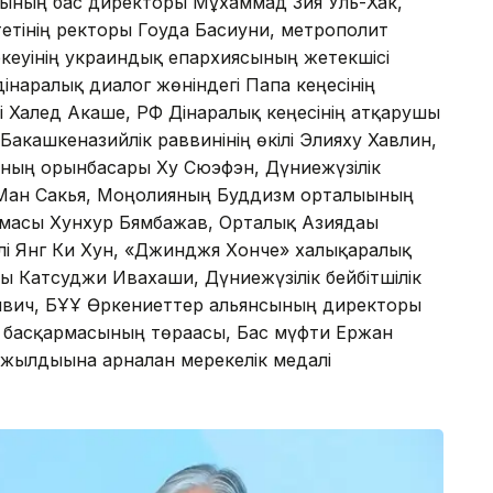
тының бас директоры Мұхаммад Зия Уль-Хак,
тінің ректоры Гоуда Басиуни, метрополит
еуінің украиндық епархиясының жетекшісі
інаралық диалог жөніндегі Папа кеңесінің
і Халед Акаше, РФ Дінаралық кеңесінің атқарушы
кашкеназийлік раввинінің өкілі Элияху Хавлин,
ының орынбасары Ху Сюэфэн, Дүниежүзілік
Ман Сакья, Моңғолияның Буддизм орталығының
амасы Хунхур Бямбажав, Орталық Азиядағы
ілі Янг Ки Хун, «Джинджя Хонче» халықаралық
ы Катсуджи Ивахаши, Дүниежүзілік бейбітшілік
вивич, БҰҰ Өркениеттер альянсының директоры
басқармасының төрағасы, Бас мүфти Ержан
 жылдығына арналған мерекелік медалі