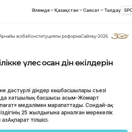
Әлемде
Қазақстан
Саясат
Талдау
SP
Арнайы жоба
Конституциялық реформа
Сайлау-2026
лікке үлес қосқан дін өкілдерін
әне дәстүрлі діндер көшбасшылары съезі
да хатшылық басшысы Қасым-Жомарт
пағат» медалімен марапаттады. Сондай-ақ
лсіздігінің 25 жылдығына арналған мерекелік
азАқпарат тілшісі.