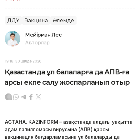
ДДҰ
Вакцина
Әлемде
Мейірман Лес
Авторлар
19:18, 30 Шілде 2026
Қазақстанда ұл балаларға да АПВ-ға
қарсы екпе салу жоспарланып отыр
АСТАНА. KAZINFORM – Қазақстанда алдағы уақытта
адам папилломасы вирусына (АПВ) қарсы
вакцинация бағдарламасына ұл балаларды да