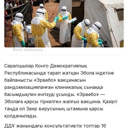
Фото: lanature.ca
Сарапшылар Конго Демократиялық
Республикасында тарап жатқан Эбола індетіне
байланысты «Эрвебо» вакцинасын
рандомизацияланған клиникалық сынаққа
басымдықпен енгізуді ұсынды. «Эрвебо» —
Эболаға қарсы тіркелген жалғыз вакцина. Қазіргі
таңда ол Заир вирусының штамына қарсы
қолданылады.
ДДҰ жанындағы консультативтік топтар 16