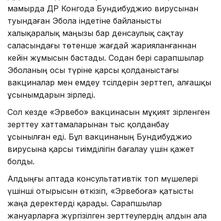
мамырда ДР Конгода Бундибуджио вирусынан
туындаған Эбола індетіне байланысты
халықаралық маңызы бар денсаулық сақтау
саласындағы төтенше жағдай жарияланғаннан
кейін жұмысын бастады. Содан бері сарапшылар
Эболаның осы түріне қарсы қолданыстағы
вакциналар мен емдеу тәсілдерін зерттеп, алғашқы
ұсынымдарын әзірледі.
Сол кезде «Эрвебо» вакцинасын мұқият әзірленген
зерттеу хаттамаларынан тыс қолданбау
ұсынылған еді. Бұл вакцинаның Бундибуджио
вирусына қарсы тиімділігін бағалау үшін қажет
болды.
Алдыңғы аптада консультативтік топ мүшелері
үшінші отырысын өткізіп, «Эрвебоға» қатысты
жаңа деректерді қарады. Сарапшылар
жануарларға жүргізілген зерттеулердің алдын ала