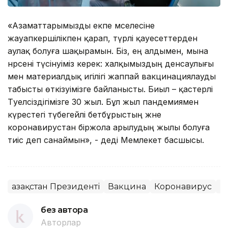
«Азаматтарымызды екпе мәселесіне
жауапкершілікпен қарап, түрлі қауесеттерден
аулақ болуға шақырамын. Біз, ең алдымен, мына
нәрсені түсінуіміз керек: халқымыздың денсаулығы
мен материалдық игілігі жаппай вакцинациялауды
табысты өткізуімізге байланысты. Биыл – қастерлі
Тәуелсіздігімізге 30 жыл. Бұл жыл пандемиямен
күрестегі түбегейлі бетбұрыстың және
коронавирустан біржола арылудың жылы болуға
тиіс деп санаймын», - деді Мемлекет басшысы.
Қазақстан Президенті
Вакцина
Коронавирус
Б
без автора
Авторлар