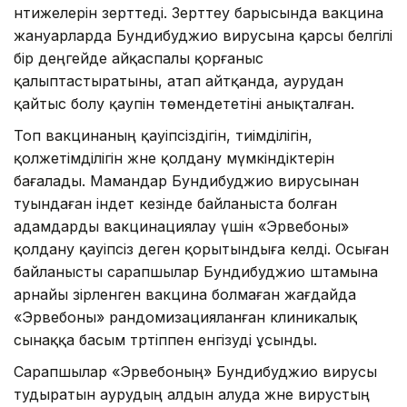
нәтижелерін зерттеді. Зерттеу барысында вакцина
жануарларда Бундибуджио вирусына қарсы белгілі
бір деңгейде айқаспалы қорғаныс
қалыптастыратыны, атап айтқанда, аурудан
қайтыс болу қаупін төмендететіні анықталған.
Топ вакцинаның қауіпсіздігін, тиімділігін,
қолжетімділігін және қолдану мүмкіндіктерін
бағалады. Мамандар Бундибуджио вирусынан
туындаған індет кезінде байланыста болған
адамдарды вакцинациялау үшін «Эрвебоны»
қолдану қауіпсіз деген қорытындыға келді. Осыған
байланысты сарапшылар Бундибуджио штамына
арнайы әзірленген вакцина болмаған жағдайда
«Эрвебоны» рандомизацияланған клиникалық
сынаққа басым тәртіппен енгізуді ұсынды.
Сарапшылар «Эрвебоның» Бундибуджио вирусы
тудыратын аурудың алдын алуда және вирустың