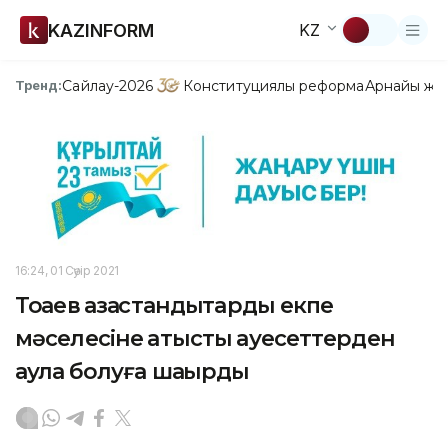
KAZINFORM
KZ
Сайлау-2026
Конституциялық реформа
Арнайы жо
Тренд:
16:24, 01 Сәуір 2021
Тоқаев қазақстандықтарды екпе
мәселесіне қатысты қауесеттерден
аулақ болуға шақырды