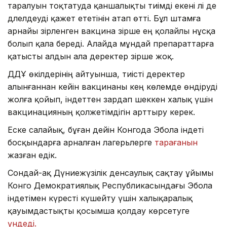
таралуын тоқтатуда қаншалықты тиімді екені әлі де
дәлелдеуді қажет ететінін атап өтті. Бұл штамға
арнайы әзірленген вакцина әзірше ең қолайлы нұсқа
болып қала береді. Алайда мұндай препараттарға
қатысты алдын ала деректер әзірше жоқ.
ДДҰ өкілдерінің айтуынша, тиісті деректер
алынғаннан кейін вакцинаны кең көлемде өндіруді
жолға қойып, індеттен зардап шеккен халық үшін
вакцинацияның қолжетімдігін арттыру керек.
Еске салайық, бұған дейін Конгода Эбола індеті
босқындарға арналған лагерьлерге
тарағанын
жазған едік.
Сондай-ақ Дүниежүзілік денсаулық сақтау ұйымы
Конго Демократиялық Республикасындағы Эбола
індетімен күресті күшейту үшін халықаралық
қауымдастықты қосымша қолдау көрсетуге
үндеді.