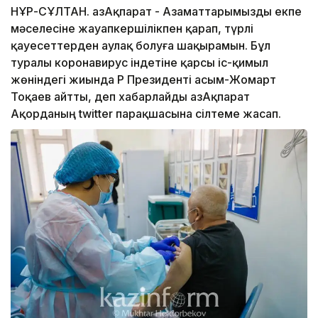
НҰР-СҰЛТАН. ҚазАқпарат - Азаматтарымызды екпе
мәселесіне жауапкершілікпен қарап, түрлі
қауесеттерден аулақ болуға шақырамын. Бұл
туралы коронавирус індетіне қарсы іс-қимыл
жөніндегі жиында ҚР Президенті Қасым-Жомарт
Тоқаев айтты, деп хабарлайды ҚазАқпарат
Ақорданың twitter парақшасына сілтеме жасап.