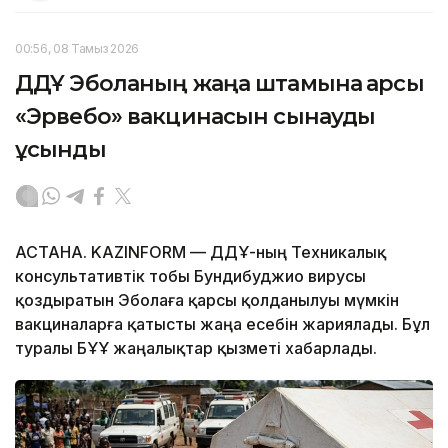
00:56, 08 Тамыз 2026
ДДҰ Эболаның жаңа штамына қарсы
«Эрвебо» вакцинасын сынауды
ұсынды
АСТАНА. KAZINFORM — ДДҰ-ның Техникалық
консультативтік тобы Бундибуджио вирусы
қоздыратын Эболаға қарсы қолданылуы мүмкін
вакциналарға қатысты жаңа есебін жариялады. Бұл
туралы БҰҰ жаңалықтар қызметі хабарлады.