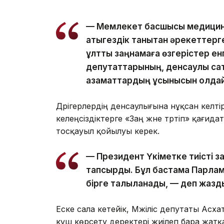
— Мемлекет басшысы медицина
қатыгездік танытқан әрекеттерг
ұлттық заңнамаға өзгерістер е
депутаттарының, денсаулық сақ
азаматтардың ұсынысын қолда
Дәрігерлердің денсаулығына нұқсан келтір
келеңсіздіктерге «Заң және тәртіп» қағид
тосқауыл қойылуы керек.
— Президент Үкіметке тиісті з
тапсырды. Бұл бастама Парламе
бірге талқыланады, — деп жаз
Еске сала кетейік, Мәжіліс депутаты Ас
күш көрсету деректері жиілеп бара жатқа