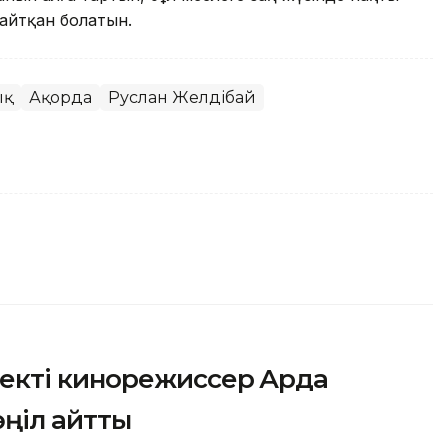
 айтқан болатын.
ық
Ақорда
Руслан Желдібай
кті кинорежиссер Ардақ
өңіл айтты