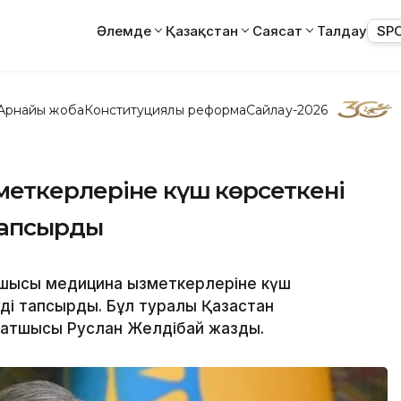
Әлемде
Қазақстан
Саясат
Талдау
SP
Арнайы жоба
Конституциялық реформа
Сайлау-2026
меткерлеріне күш көрсеткені
тапсырды
ысы медицина қызметкерлеріне күш
ді тапсырды. Бұл туралы Қазақстан
 хатшысы Руслан Желдібай жазды.