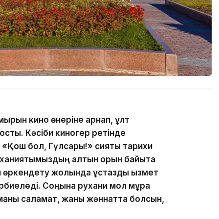
ұмырын кино өнеріне арнап, ұлт
қосты. Кәсіби киногер ретінде
«Қош бол, Гүлсары!» сияқты тарихи
уханиятымыздың алтын қорын байыта
н өркендету жолында ұстаздық қызмет
әрбиеледі. Соңына рухани мол мұра
иманы саламат, жаны жәннатта болсын,