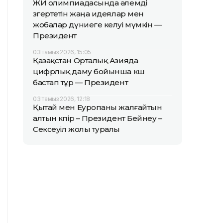
ЖИ олимпиадасында әлемді
өзгертетін жаңа идеялар мен
жобалар дүниеге келуі мүмкін —
Президент
03 тамыз 2026, 15:05
Қазақстан Орталық Азияда
цифрлық даму бойынша көш
бастап тұр — Президент
03 тамыз 2026, 12:18
Қытай мен Еуропаны жалғайтын
алтын көпір – Президент Бейнеу –
Сексеуіл жолы туралы