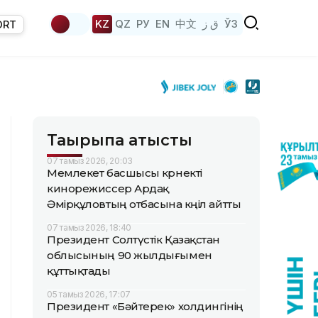
KZ
QZ
РУ
EN
中文
ق ز
ЎЗ
ORT
Тақырыпқа қатысты
07 тамыз 2026, 20:03
Мемлекет басшысы көрнекті
кинорежиссер Ардақ
Әмірқұловтың отбасына көңіл айтты
07 тамыз 2026, 18:40
Президент Солтүстік Қазақстан
облысының 90 жылдығымен
құттықтады
05 тамыз 2026, 17:07
Президент «Бәйтерек» холдингінің