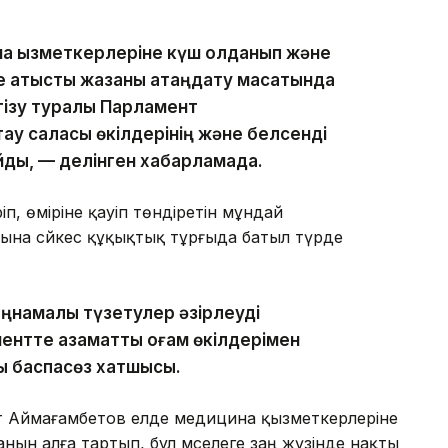
 қызметкерлеріне күш қолданып және
е қатысты жазаны қатаңдату мақсатында
нгізу туралы Парламент
тау саласы өкілдерінің және белсенді
йды, — делінген хабарламада.
іп, өміріне қауіп төндіретін мұндай
атына сәйкес құқықтық тұрғыда батыл түрде
аңнамалық түзетулер әзірлеуді
нтте азаматтық қоғам өкілдерімен
ды баспасөз хатшысы.
хат Аймағамбетов елде медицина қызметкерлеріне
нын алға тартып, бұл мәселеге заң жүзінде нақты