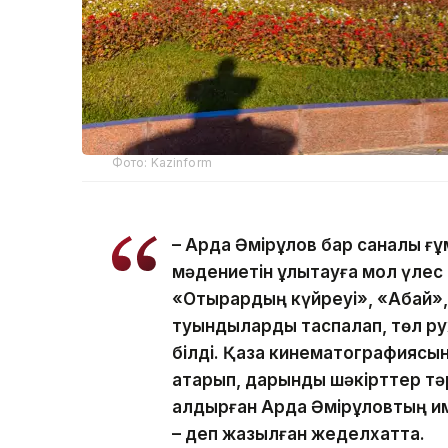
Фото: Kazinform
– Ардақ Әмірқұлов бар саналы ғ
мәдениетін ұлықтауға мол үлес 
«Отырардың күйреуі», «Абай», 
туындыларды таспалап, төл р
білді. Қазақ кинематографиясы
атқарып, дарынды шәкірттер т
қалдырған Ардақ Әмірқұловтың 
– деп жазылған жеделхатта.