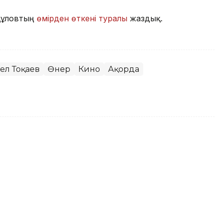
құловтың
өмірден өткені туралы
жаздық.
ел Тоқаев
Өнер
Кино
Ақорда
ақстан облысының 90