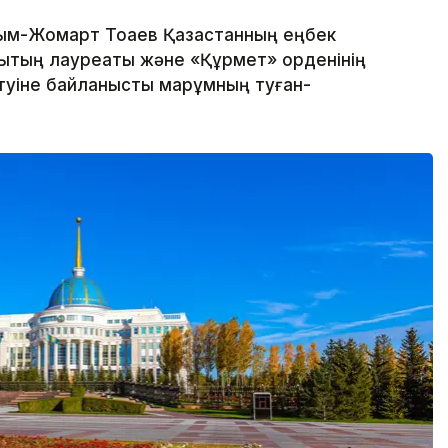
м-Жомарт Тоқаев Қазақстанның еңбек
йлықтың лауреаты және «Құрмет» орденінің
өтуіне байланысты марқұмның туған-