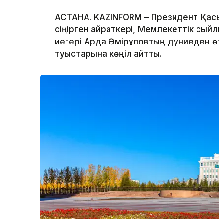
АСТАНА. KAZINFORM – Президент Қасы
сіңірген қайраткері, Мемлекеттік сы
иегері Ардақ Әмірқұловтың дүниеден 
туыстарына көңіл айтты.