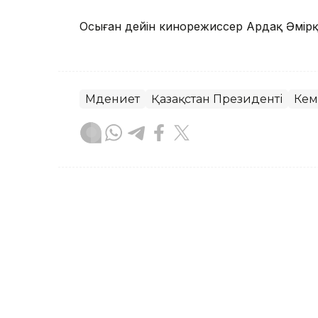
Осыған дейін кинорежиссер Ардақ Әмір
Мәдениет
Қазақстан Президенті
Кем
Айдар Оспаналиев
Авторлар
18:40, 07 Тамыз 2026
Президент Солтүстік Қаз