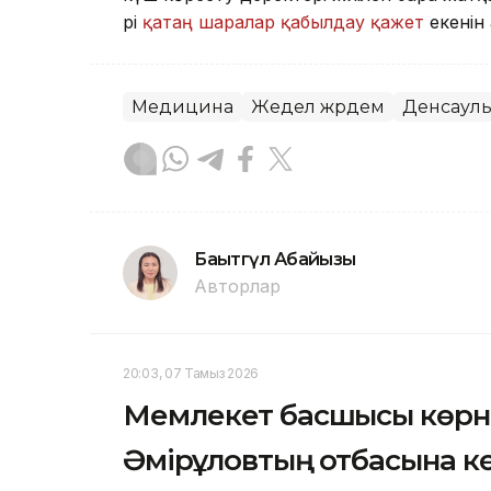
әрі
қатаң шаралар қабылдау қажет
екенін
Медицина
Жедел жәрдем
Денсаул
Бақытгүл Абайқызы
Авторлар
20:03, 07 Тамыз 2026
Мемлекет басшысы көрне
Әмірқұловтың отбасына к