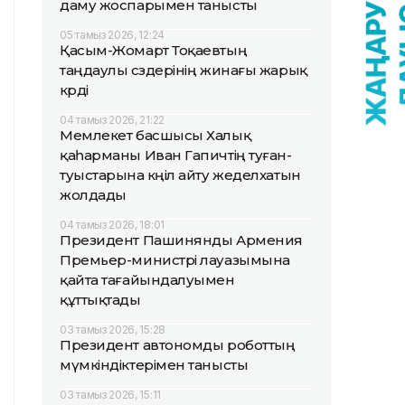
даму жоспарымен танысты
05 тамыз 2026, 12:24
Қасым-Жомарт Тоқаевтың
таңдаулы сөздерінің жинағы жарық
көрді
04 тамыз 2026, 21:22
Мемлекет басшысы Халық
қаһарманы Иван Гапичтің туған-
туыстарына көңіл айту жеделхатын
жолдады
04 тамыз 2026, 18:01
Президент Пашинянды Армения
Премьер-министрі лауазымына
қайта тағайындалуымен
құттықтады
03 тамыз 2026, 15:28
Президент автономды роботтың
мүмкіндіктерімен танысты
03 тамыз 2026, 15:11