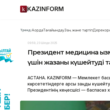
KAZINFORM
Ақорда
Тағайындау
Заң және тәртіп
Дерекқор
Тренд:
09:59, 23 Шілде 2025
Президент медицина қыз
үшін жазаны күшейтуді 
АСТАНА. KAZINFORM — Мемлекет басш
көрсететіндерге қарсы заңды күшейту
Президентінің кеңесшісі — баспасөз