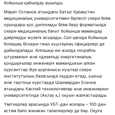
бойынша қабылдау ашылды.
Марат Оспанов атындағы Батыс Қазақстан
медициналық университетімен бірлесіп әскери білім
орындары қос дипломды білім беру форматында
әскери-медициналық бағыт бойынша мамандар
даярлауды жүзеге асырады. Сол қағида бойынша
болашақ Әскери-теңіз күштерінің офицерлері де
дайындалады. Алғашқы екі жылда «корабль
штурманы» және «дизельді энергетикалық
қондырғылар инженері» мамандығын алған
курсанттар Әуе қорғанысы күштері әскери
институтының базасында оқудан өтеді, үшінші
және төртінші курстарда Шахмардан Есенов
атындағы Каспий технологиялар және инжиниринг
университетінде (Ақтау қ.) оқуын жалғастырады.
Үміткерлер арасында ҰБТ-дан жоғары – 100-ден
астам балл жинаған талапкерлер де бар. Оқуға