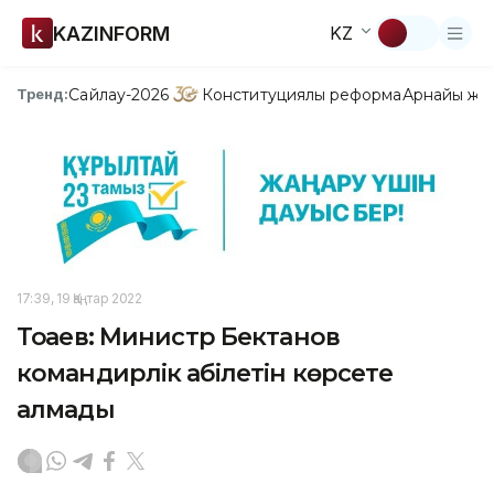
KAZINFORM
KZ
Сайлау-2026
Конституциялық реформа
Арнайы жо
Тренд:
17:39, 19 Қаңтар 2022
Тоқаев: Министр Бектанов
командирлік қабілетін көрсете
алмады