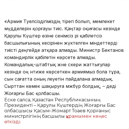
«Армия Тәуелсіздігіміздің тірегі болып, мемлекет
мүдделерін қорғауы тиіс. Қаңтар оқиғасы кезінде
Қарулы Күштер өзіне сенімсіз әрі қабілетсіз
басшылығының кесірінен жүктелген міндеттерді
тиісті деңгейде атқара алмады. Министр Бектанов
командирлік қабілетін көрсете алмады.
Командалық-штабтық және әскери жаттығулар
кезінде оң нәтиже көрсеткен армиямыз бола тұра,
сын сағатта оның әлеуетін пайдалана алмадық.
Сырттан көмек шақыруға мәжбүр болдық, – деді
Жоғарғы Бас қолбасшы.
Еске салсақ, Қазақстан Республикасының
Президенті – Қарулы Күштердің Жоғарғы Бас
қолбасшысы Қасым-Жомарт Тоқаев Қорғаныс
министрлігінің басшылық
құрамымен кеңес
өткізді.