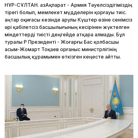
НҰР-СҰЛТАН. ҚазАқпарат - Армия Тәуелсіздігіміздің
тірегі болып, мемлекет мүдделерін қорғауы тиіс.
Қаңтар оқиғасы кезінде Қарулы Күштер өзіне сенімсіз
әрі қабілетсіз басшылығының кесірінен жүктелген
міндеттерді тиісті деңгейде атқара алмады. Бұл
туралы ҚР Президенті - Жоғарғы Бас қолбасшы
Қасым-Жомарт Тоқаев Қорғаныс министрлігінің
басшылық құрамымен өткізген кеңесте айтты.