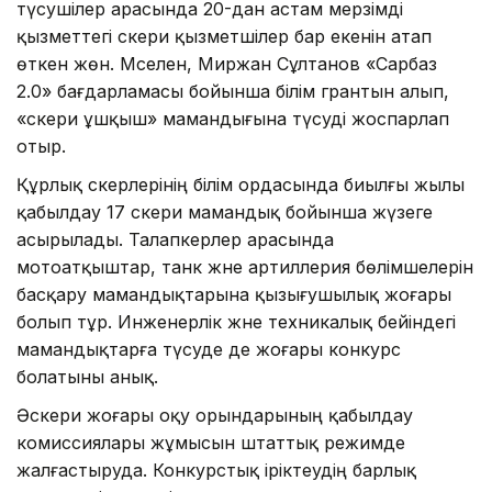
түсушілер арасында 20-дан астам мерзімді
қызметтегі әскери қызметшілер бар екенін атап
өткен жөн. Мәселен, Миржан Сұлтанов «Сарбаз
2.0» бағдарламасы бойынша білім грантын алып,
«әскери ұшқыш» мамандығына түсуді жоспарлап
отыр.
Құрлық әскерлерінің білім ордасында биылғы жылы
қабылдау 17 әскери мамандық бойынша жүзеге
асырылады. Талапкерлер арасында
мотоатқыштар, танк және артиллерия бөлімшелерін
басқару мамандықтарына қызығушылық жоғары
болып тұр. Инженерлік және техникалық бейіндегі
мамандықтарға түсуде де жоғары конкурс
болатыны анық.
Әскери жоғары оқу орындарының қабылдау
комиссиялары жұмысын штаттық режимде
жалғастыруда. Конкурстық іріктеудің барлық