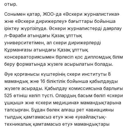
отыр.
Сонымен қатар, ЖОО-да «Әскери журналистика»
және «Әскери дирижерлеу» бағыттары бойынша
іріктеу жүргізілуде. Әскери журналистерді даярлау
әл-Фараби атындағы Қазақ ұлттық
университетімен, ал әскери дирижерлерді
Құрманғазы атындағы Қазақ ұлттық
консерваториясымен бірлесіп қос дипломдық білім
беру форматында жүзеге асырылатын болады.
Әуе қорғанысы күштерінің әскери институты 8
мамандық және 16 біліктілік бойынша қабылдауды
жүзеге асырады. Қабылдау комиссиясына барлығы
525 өтініш келіп түсті. Олардың басым бөлігі «әскери
ұшқыш» және «әскери медицина» мамандықтарына
тапсырған. Бұдан бөлек алғаш рет «авиацияны
тылдық қамтамасыз ету» және «әуеайлақтық-
техникалық қамтамасыз ету» мамандықтары