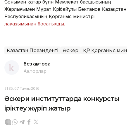
Сонымен қатар бүгін Мемлекет басшысының
Жарлығымен Мұрат Кәрібайұлы Бектанов Қазақстан
Республикасының Қорғаныс министрі
лауазымынан босатылды.
Қазақстан Президенті
Әскер
ҚР Қорғаныс минис
без автора
Авторлар
21:35, 07 Тамыз 2026
Әскери институттарда конкурстық
іріктеу жүріп жатыр