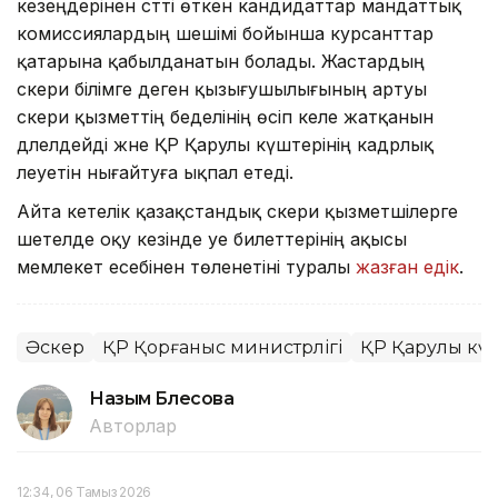
кезеңдерінен сәтті өткен кандидаттар мандаттық
комиссиялардың шешімі бойынша курсанттар
қатарына қабылданатын болады. Жастардың
әскери білімге деген қызығушылығының артуы
әскери қызметтің беделінің өсіп келе жатқанын
дәлелдейді және ҚР Қарулы күштерінің кадрлық
әлеуетін нығайтуға ықпал етеді.
Айта кетелік қазақстандық әскери қызметшілерге
шетелде оқу кезінде әуе билеттерінің ақысы
мемлекет есебінен төленетіні туралы
жазған едік
.
Әскер
ҚР Қорғаныс министрлігі
ҚР Қарулы күш
Назым Бөлесова
Авторлар
12:34, 06 Тамыз 2026