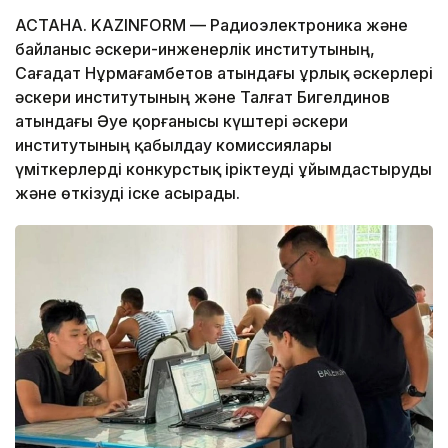
АСТАНА. KAZINFORM — Радиоэлектроника және
байланыс әскери-инженерлік институтының,
Сағадат Нұрмағамбетов атындағы Құрлық әскерлері
әскери институтының және Талғат Бигелдинов
атындағы Әуе қорғанысы күштері әскери
институтының қабылдау комиссиялары
үміткерлерді конкурстық іріктеуді ұйымдастыруды
және өткізуді іске асырады.