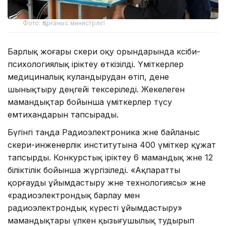
Фото: Қорғаныс министрлігі
Барлық жоғары әскери оқу орындарында кәсіби-
психологиялық іріктеу өткізілді. Үміткерлер
медициналық куәландырудан өтіп, дене
шынықтыру деңгейі тексеріледі. Жекелеген
мамандықтар бойынша үміткерлер түсу
емтихандарын тапсырады.
Бүгінгі таңда Радиоэлектроника және байланыс
әскери-инженерлік институтына 400 үміткер құжат
тапсырды. Конкурстық іріктеу 6 мамандық және 12
біліктілік бойынша жүргізіледі. «Ақпаратты
қорғауды ұйымдастыру және технологиясы» және
«радиоэлектрондық барлау мен
радиоэлектрондық күресті ұйымдастыру»
мамандықтары үлкен қызығушылық тудырып