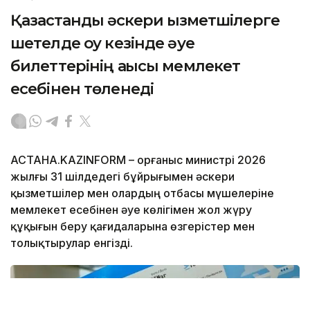
Қазақстандық әскери қызметшілерге
шетелде оқу кезінде әуе
билеттерінің ақысы мемлекет
есебінен төленеді
АСТАНА.KAZINFORM – Қорғаныс министрі 2026
жылғы 31 шілдедегі бұйрығымен әскери
қызметшілер мен олардың отбасы мүшелеріне
мемлекет есебінен әуе көлігімен жол жүру
құқығын беру қағидаларына өзгерістер мен
толықтырулар енгізді.