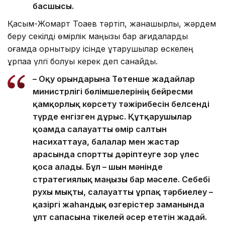
басшысы.
Қасым-Жомарт Тоқаев тәртіп, жанашырлық, жәрдем
беру секілді өмірлік маңызы бар қағидаларды
қоғамда орнықтыру ісінде құтқарушылар өскелең
ұрпаққа үлгі болуы керек деп санайды.
– Оқу орындарына Төтенше жағдайлар
министрлігі бөлімшелерінің бейресми
қамқорлық көрсету тәжірибесін белсенді
түрде енгізген дұрыс. Құтқарушылар
қоғамда салауатты өмір салтын
насихаттауға, балалар мен жастар
арасында спортты дәріптеуге зор үлес
қоса алады. Бұл – шын мәнінде
стратегиялық маңызы бар мәселе. Себебі
рухы мықты, салауатты ұрпақ тәрбиелеу –
қазіргі жаһандық өзгерістер заманында
ұлт сапасына тікелей әсер ететін жағдай.