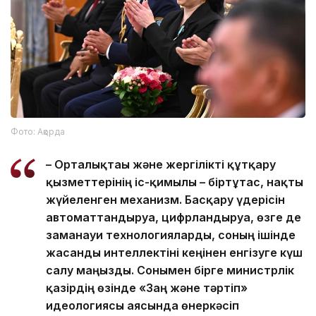
Фото: Ақорда
– Орталықтағы және жергілікті құтқару
қызметтерінің іс-қимылы – біртұтас, нақты
жүйеленген механизм. Басқару үдерісін
автоматтандыруға, цифрландыруға, өзге де
заманауи технологияларды, соның ішінде
жасанды интеллектіні кеңінен енгізуге күш
салу маңызды. Сонымен бірге министрлік
қазірдің өзінде «Заң және тәртіп»
идеологиясы аясында өнеркәсіп