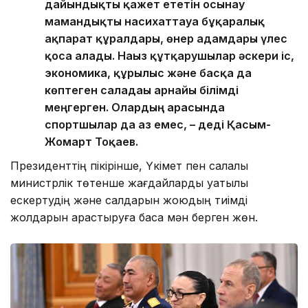
дайындықты қажет ететін осынау
мамандықты насихаттауға бұқаралық
ақпарат құралдары, өнер адамдары үлес
қоса алады. Нағыз құтқарушылар әскери іс,
экономика, құрылыс және басқа да
көптеген саладағы арнайы білімді
меңгерген. Олардың арасында
спортшылар да аз емес, – деді Қасым-
Жомарт Тоқаев.
Президенттің пікірінше, Үкімет пен салалық
министрлік төтенше жағдайларды уақтылы
ескертудің және салдарын жоюдың тиімді
жолдарын қарастыруға баса мән берген жөн.