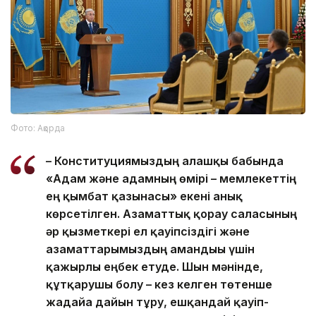
Фото: Ақорда
– Конституциямыздың алғашқы бабында
«Адам және адамның өмірі – мемлекеттің
ең қымбат қазынасы» екені анық
көрсетілген. Азаматтық қорғау саласының
әр қызметкері ел қауіпсіздігі және
азаматтарымыздың амандығы үшін
қажырлы еңбек етуде. Шын мәнінде,
құтқарушы болу – кез келген төтенше
жағдайға дайын тұру, ешқандай қауіп-