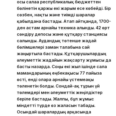
осы салаға республикалық бюджеттен
бөлінетін қаржы екі жарым есе көбейді. Бір
сөзбен, нақты және тиімді шаралар
қабылдана бастады. Атап айтқанда, 1700-
ден астам арнайы техника алынды. 42 өрт
сөндіру депосы және құтқару станциясы
салынды. Аудандық төтенше жағдай
бөлімшелері заман талабына сай
жаңғыртыла бастады. Құтқарушылардың
әлеуметтік жағдайын жақсарту жұмысы да
басты назарда. Соңғы екі жыл ішінде сала
мамандарының еңбекақысы 77 пайызға
өсті, енді оларға арнайы үстемеақы
төленетін болды. Сондай-ақ тұрғын үй
төлемдері мен әлеуметтік жеңілдіктер
беріле бастады. Жалпы, бұл жұмыс
міндетті түрде өз жалғасын табады.
Осындай шаралардың арқасында