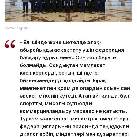
Фото: Ақорда
– Ел ішінде және шетелде атақ-
абыройыңды асқақтату үшін федерация
басқару дұрыс емес. Оған жол беруге
болмайды. Сондықтан мемлекет
кәсіпкерлерді, соның ішінде ірі
бизнесмендерді қолдайды. Бірақ
мемлекет пен қоғам да олардың осыған сай
әрекет еткенін күтеді. Атап айтқанда, бұл
спортты, мысалы футболды
коммерцияландыру мәселесіне қатысты.
Туризм және спорт министрлігі мен спорт
федерацияларының арасында тең құқылы
диалог өрбіп, міндеттері мен құзыреттері