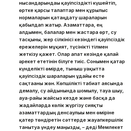
нысандарындағы қауіпсіздікті күшейтіп,
өртке қарсы талаптар мен құрылыс
нормаларын қатаңдату шараларын
қабылдап жатыр. Азаматтарға, ең
алдымен, балалар мен жастарға өрт, су
тасқыны, жер сілкінісі кезіндегі қауіпсіздік
ережелерін мұқият, түсінікті тілмен
жеткізу қажет. Олар апат кезінде қалай
әрекет ететінін білуге тиіс. Сонымен қатар
күнделікті өмірде, тыныш уақытта
қауіпсіздік шараларын ұдайы есте
сақтағаны жөн. Көпшілікті табиғат аясында
демалу, су айдынында шомылу, тауға шығу,
ауа-райы жайсыз кезде және басқа да
жағдайларда көлік жүргізу сияқты
азаматтардың денсаулығы мен өміріне
қатер төндіретін сәттерде жауапкершілік
танытуға үндеу маңызды, – деді Мемлекет