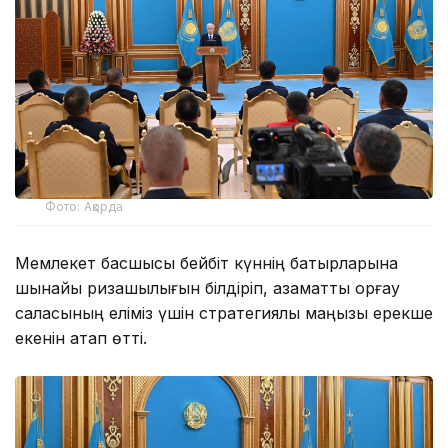
Фото: Ақорда
Мемлекет басшысы бейбіт күннің батырларына
шынайы ризашылығын білдіріп, азаматтық қорғау
саласының еліміз үшін стратегиялық маңызы ерекше
екенін атап өтті.