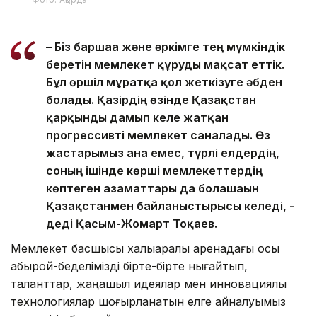
– Біз баршаға және әркімге тең мүмкіндік
беретін мемлекет құруды мақсат еттік.
Бұл өршіл мұратқа қол жеткізуге әбден
болады. Қазірдің өзінде Қазақстан
қарқынды дамып келе жатқан
прогрессивті мемлекет саналады. Өз
жастарымыз ғана емес, түрлі елдердің,
соның ішінде көрші мемлекеттердің
көптеген азаматтары да болашағын
Қазақстанмен байланыстырғысы келеді, -
деді Қасым-Жомарт Тоқаев.
Мемлекет басшысы халықаралық аренадағы осы
абырой-беделімізді бірте-бірте нығайтып,
таланттар, жаңашыл идеялар мен инновациялық
технологиялар шоғырланатын елге айналуымыз