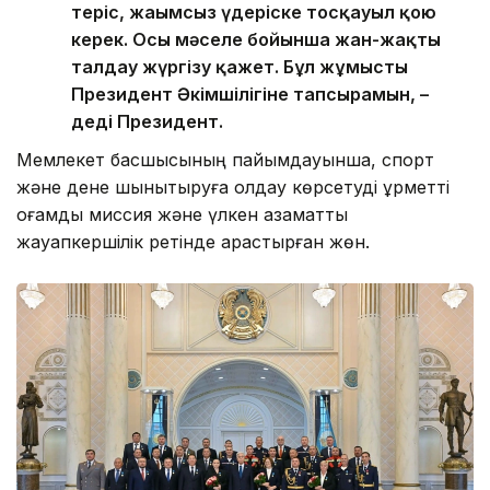
теріс, жағымсыз үдеріске тосқауыл қою
керек. Осы мәселе бойынша жан-жақты
талдау жүргізу қажет. Бұл жұмысты
Президент Әкімшілігіне тапсырамын, –
деді Президент.
Мемлекет басшысының пайымдауынша, спорт
және дене шынықтыруға қолдау көрсетуді құрметті
қоғамдық миссия және үлкен азаматтық
жауапкершілік ретінде қарастырған жөн.