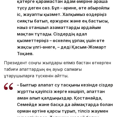
қатерге қарамастан адам өміріне араша
түсу деген сөз. Бұл – әрине, өте абыройлы
іс, жауапты қызмет. Халқымыз өздеріңіз
сияқты батыл, ержүрек және ең бастысы,
нағыз отаншыл азаматтарды әрдайым
мақтан тұтады. Сіздердің адал
қызметтеріңіз – өскелең ұрпақ үшін өте
жақсы үлгі-өнеге, – деді Қасым-Жомарт
Тоқаев.
Президент соңғы жылдары еліміз бастан өткерген
табиғи апаттардың ең ауыр салмағы
құтқарушыларға түскенін айтты.
– Былтыр алапат су тасқыны кезінде сіздер
жұртты қауіпсіз жерге көшіріп, апаттан
аман алып қалдыңыздар. Қостанайда,
Семейде және басқа да аймақтарда болған
орман өртіне қарсы тұрып, тілсіз жаумен