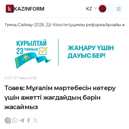
KAZINFORM
KZ
Сайлау-2026
Конституциялық реформа
Арнайы жо
Тренд:
11:37, 15 Тамыз 2025
Тоқаев: Мұғалім мәртебесін көтеру
үшін қажетті жағдайдың бәрін
жасаймыз