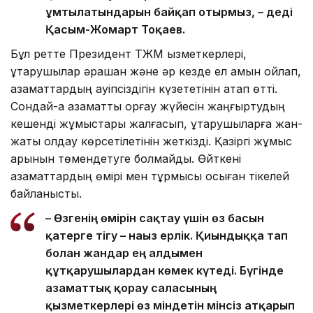
ұмтылатындарын байқап отырмыз, – деді
Қасым-Жомарт Тоқаев.
Бұл ретте Президент ТЖМ қызметкерлері,
құтқарушылар әрқашан және әр кезде ел қамын ойлап,
азаматтардың қауіпсіздігін күзететінін атап өтті.
Сондай-ақ азаматтық қорғау жүйесін жаңғыртудың
кешенді жұмыстары жалғасып, құтқарушыларға жан-
жақты қолдау көрсетілетінін жеткізді. Қазіргі жұмыс
қарқынын төмендетуге болмайды. Өйткені
азаматтардың өмірі мен тұрмысы осыған тікелей
байланысты.
– Өзгенің өмірін сақтау үшін өз басын
қатерге тігу – нағыз ерлік. Қиындыққа тап
болған жандар ең алдымен
құтқарушылардан көмек күтеді. Бүгінде
азаматтық қорғау саласының
қызметкерлері өз міндетін мінсіз атқарып