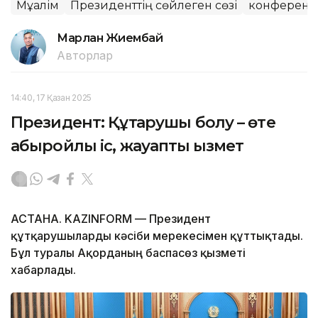
Мұғалім
Президенттің сөйлеген сөзі
конферен
Марлан Жиембай
Авторлар
14:40, 17 Қазан 2025
Президент: Құтқарушы болу – өте
абыройлы іс, жауапты қызмет
АСТАНА. KAZINFORM — Президент
құтқарушыларды кәсіби мерекесімен құттықтады.
Бұл туралы Ақорданың баспасөз қызметі
хабарлады.