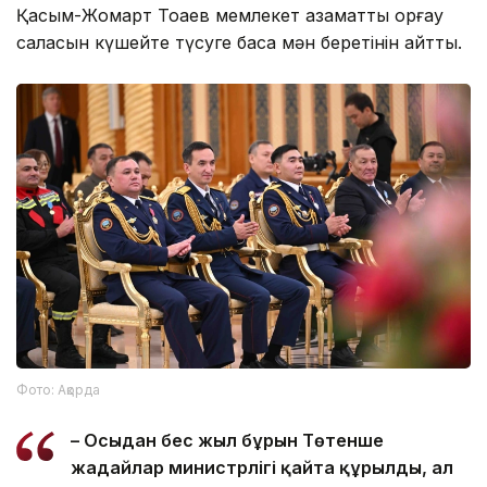
Қасым-Жомарт Тоқаев мемлекет азаматтық қорғау
саласын күшейте түсуге баса мән беретінін айтты.
Фото: Ақорда
– Осыдан бес жыл бұрын Төтенше
жағдайлар министрлігі қайта құрылды, ал