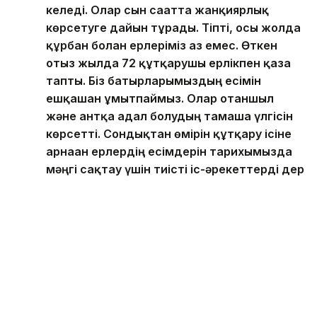
келеді. Олар сын сағатта жанқиярлық
көрсетуге дайын тұрады. Тіпті, осы жолда
құрбан болған ерлеріміз аз емес. Өткен
отыз жылда 72 құтқарушы ерлікпен қаза
тапты. Біз батырларымыздың есімін
ешқашан ұмытпаймыз. Олар отаншыл
және антқа адал болудың тамаша үлгісін
көрсетті. Сондықтан өмірін құтқару ісіне
арнаған ерлердің есімдерін тарихымызда
мәңгі сақтау үшін тиісті іс-әрекеттерді дер
кезінде қолдануымыз керек. Нағыз ерлік
жасаған батыл азаматтарымыздың рухына
тағзым ете отырып, олардың есімдерін ел
ішінде ұлықтай беруіміз қажет. Халқымыз
«Еңбек ерлікке жеткізер, ерлік елдікке
жеткізер» деп айтқан. Түптеп келгенде,
қайсар рухты құтқарушыларымыз Әділетті
және Қауіпсіз Қазақстанды құруға мол үлес