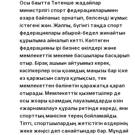
Осы бағытта Төтенше жағдайлар
министрлігі спорт федерацияларымен
өзара байланыс орнатып, белсенді жұмыс
істегені жөн. Жалпы, бүгінгі таңда спорт
федерациялары абырой-бедел жинайтын
құрылымға айналып кетті. Көптеген
федерацияны ірі бизнес өкілдері және
мемлекеттік мекеме басшылары басқарып
отыр. Бірақ ашығын айтуымыз керек,
кәсіпкерлер осы қоғамдық маңызы бар іске
өз қаржысын салуға құлықсыз, тек
мемлекеттен бөлінетін қаражатқа қарап
отырады. Мемлекеттік қызметшілер де
осы жоғары қоғамдық лауазымдарды өзін
«жарнамалау» құралы ретінде көреді, яғни
спорттың мәнісіне терең бойламайды.
Тіпті, спортшылардың жетістігін өздерінің
жеке жеңісі деп санайтындар бар. Мұндай