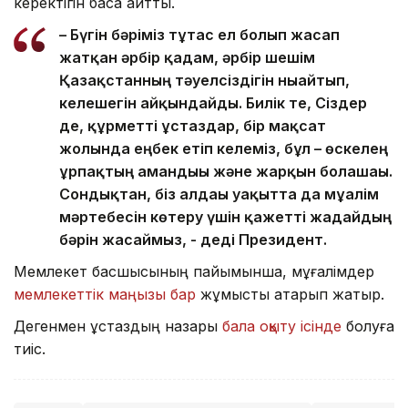
керектігін баса айтты.
– Бүгін бәріміз тұтас ел болып жасап
жатқан әрбір қадам, әрбір шешім
Қазақстанның тәуелсіздігін нығайтып,
келешегін айқындайды. Билік те, Сіздер
де, құрметті ұстаздар, бір мақсат
жолында еңбек етіп келеміз, бұл – өскелең
ұрпақтың амандығы және жарқын болашағы.
Сондықтан, біз алдағы уақытта да мұғалім
мәртебесін көтеру үшін қажетті жағдайдың
бәрін жасаймыз, - деді Президент.
Мемлекет басшысының пайымынша, мұғалімдер
мемлекеттік маңызы бар
жұмысты атқарып жатыр.
Дегенмен ұстаздың назары
бала оқыту ісінде
болуға
тиіс.