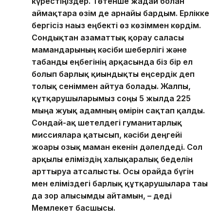
күрестіңіздер. Төтенше жағдай болған
аймақтарға өзім де арнайы бардым. Ерлікке
бергісіз нағыз еңбекті өз көзіммен көрдім.
Сондықтан азаматтық қорғау саласы
мамандарының кәсіби шеберлігі және
табанды еңбегінің арқасында біз бір ел
болып барлық қиындықты еңсердік деп
толық сеніммен айтуға болады. Жалпы,
құтқарушыларымыз соңғы 5 жылда 225
мыңға жуық адамның өмірін сақтап қалды.
Сондай-ақ шетелдегі гуманитарлық
миссияларға қатысып, кәсіби деңгейі
жоғары озық маман екенін дәлелдеді. Сол
арқылы еліміздің халықаралық беделін
арттыруға атсалысты. Осы орайда бүгін
мен еліміздегі барлық құтқарушыларға тағы
да зор алғысымды айтамын, – деді
Мемлекет басшысы.