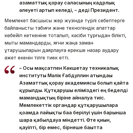
азаматтық қорғау саласының кадрлық
әлеуеті артып келеді, – деді Президент.
Мемлекет басшысы жер жүзінде түрлі себептерге
байланысты табиғи және техногендік апаттар
көбейіп кеткеніне тоқталып, кәсіби тұрғыдан білікті,
мықты мамандарды, яғни жаңа заман
құтқарушыларын даярлауға ерекше назар аудару
қажет екенін тілге тиек етті.
– Осы мақсатпен Көкшетау техникалық
институты Мәлік Ғабдуллин атындағы
Азаматтық қорғау академиясы болып қайта
құрылды. Құтқарушы еліміздегі ең беделді
мамандықтың біріне айналуға тиіс.
Мемлекеттік органдар құтқарушыларға
қоғамда лайықты баға берілуі үшін барынша
шара қабылдауға міндетті. Өте қиын,
қауіпті, бір емес, бірнеше бағытта