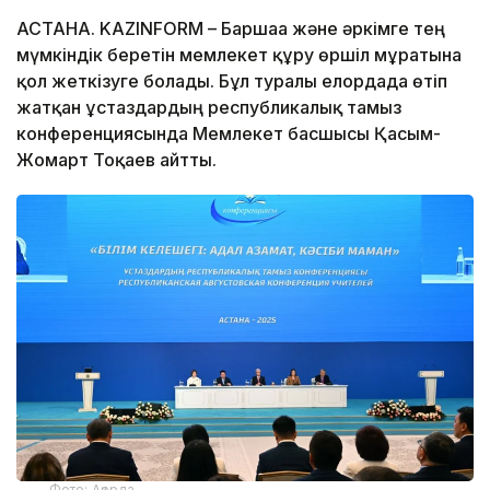
АСТАНА. KAZINFORM – Баршаға және әркімге тең
мүмкіндік беретін мемлекет құру өршіл мұратына
қол жеткізуге болады. Бұл туралы елордада өтіп
жатқан ұстаздардың республикалық тамыз
конференциясында Мемлекет басшысы Қасым-
Жомарт Тоқаев айтты.
Фото: Ақорда