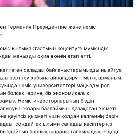
ен Германия Президентіне және неміс
ы.
еміс ынтымақтастығын кеңейтуге мүмкіндік
ндағы маңызды оқиға екенін атап өтті.
 көптеген саладағы байланыстарымызды нығайтуға
дағы зерттеу хабына айналдыру – менің арманым.
суында неміс университеттері маңызды рөл
ын болсақ, әрине, біз экономикалық
ударамыз. Неміс инвесторларының біздің
лысуын жоғары бағалаймын. Қазақстан Үкіметі
не қауіпсіз қызметі үшін қолдан келгеннің бәрін
дағы, сондай-ақ ғылыми саладағы кәсіптеріңіз
қабылдайтын барлық шараны талқыладық, – деді