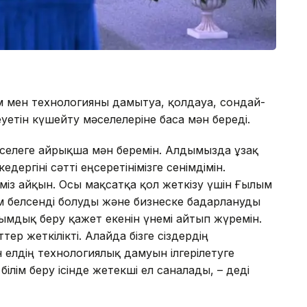
 мен технологияны дамытуға, қолдауға, сондай-
етін күшейту мәселелеріне баса мән береді.
селеге айрықша мән беремін. Алдымызда ұзақ
ергіні сәтті еңсеретінімізге сенімдімін.
ріміз айқын. Осы мақсатқа қол жеткізу үшін Ғылым
ым белсенді болуды және бизнеске бағдарлануды
ымдық беру қажет екенін үнемі айтып жүремін.
тер жеткілікті. Алайда бізге сіздердің
н елдің технологиялық дамуын ілгерілетуге
 білім беру ісінде жетекші ел саналады, – деді