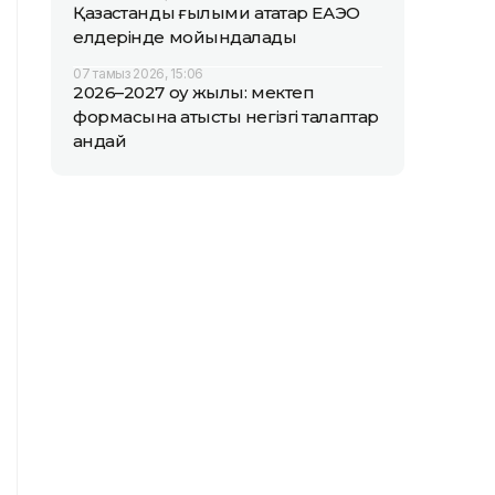
Қазақстандық ғылыми атақтар ЕАЭО
елдерінде мойындалады
07 тамыз 2026, 15:06
2026–2027 оқу жылы: мектеп
формасына қатысты негізгі талаптар
қандай