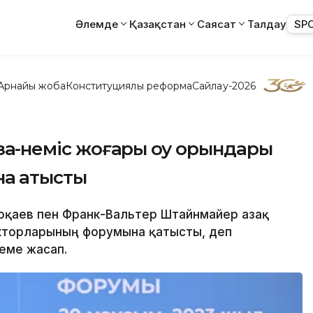
Әлемде
Қазақстан
Саясат
Талдау
SP
Арнайы жоба
Конституциялық реформа
Сайлау-2026
зақ-неміс жоғары оқу орындары
а қатысты
Тоқаев пен Франк-Вальтер Штайнмайер Қазақ
кторларының форумына қатысты, деп
еме жасап.