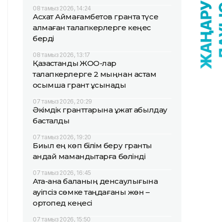
08 тамыз 2026, 14:24
Асхат Аймағамбетов грантқа түсе
алмаған талапкерлерге кеңес
берді
08 тамыз 2026, 13:17
Қазақстандық ЖОО-лар
талапкерлерге 2 мыңнан астам
қосымша грант ұсынады
07 тамыз 2026, 20:29
Әкімдік гранттарына құжат қабылдау
басталды
07 тамыз 2026, 19:20
Биыл ең көп білім беру гранты
қандай мамандықтарға бөлінді
07 тамыз 2026, 16:45
Ата-ана баланың денсаулығына
қауіпсіз сөмке таңдағаны жөн –
ортопед кеңесі
07 тамыз 2026, 15:50