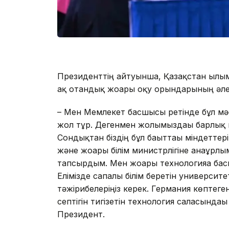
Президенттің айтуынша, Қазақстан ғылым
ақ отандық жоғары оқу орындарының әлеу
– Мен Мемлекет басшысы ретінде бұл мә
жол тұр. Дегенмен жолымыздағы барлық кед
Сондықтан біздің бұл бағыттағы міндетте
және жоғары білім министрлігіне анағұрл
тапсырдым. Мен жоғары технологияға бас
Елімізде сапалы білім беретін университет
тәжірибелеріңіз керек. Германия көптеге
септігін тигізетін технология саласындағы
Президент.