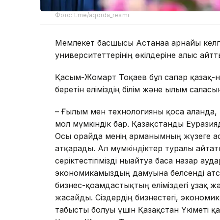
Фото: t.me/aqorda_resmi
Мемлекет басшысы Астанаға арнайы келг
университеттерінің өкілдеріне алғыс айтт
Қасым-Жомарт Тоқаев бұл сапар қазақ-н
беретін еліміздің білім және ғылым саласы
– Ғылым мен технологияны қоса алғанда,
мол мүмкіндік бар. Қазақстанды Еуразия
Осы орайда менің арманымның жүзеге а
атқарады. Ал мүмкіндіктер туралы айтат
серіктестігімізді нығайтуға баса назар а
экономикамыздың дамуына белсенді атса
бизнес-қоғамдастықтың еліміздегі ұзақ жә
жасайды. Сіздердің бизнестегі, экономика
табысты болуы үшін Қазақстан Үкіметі 