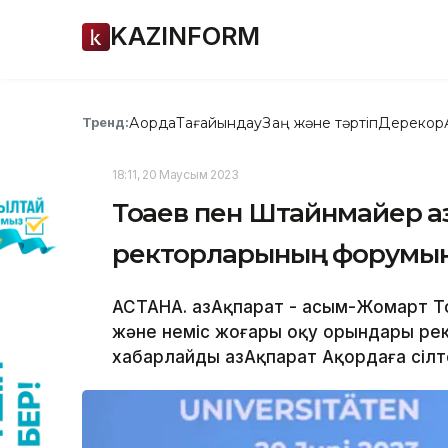
KAZINFORM
Ақорда
Тағайындау
Заң және тәртіп
Дерекқор
Тренд:
18:11, 20 Маусым 2023
Тоқаев пен Штайнмайер қа
ректорларының форумын
АСТАНА. ҚазАқпарат - Қасым-Жомарт 
және неміс жоғары оқу орындары ре
хабарлайды ҚазАқпарат Ақордаға сілт