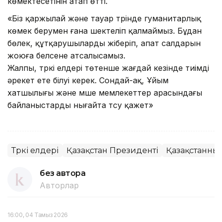
көмектесетінін атап өтті.
«Біз қаржылай және тауар түрінде гуманитарлық
көмек берумен ғана шектеліп қалмаймыз. Бұдан
бөлек, құтқарушыларды жіберіп, апат салдарын
жоюға белсене атсалысамыз.
Жалпы, түркі елдері төтенше жағдай кезінде тиімді
әрекет ете білуі керек. Сондай-ақ, Ұйым
хатшылығы және мүше мемлекеттер арасындағы
байланыстарды нығайта түсу қажет»
Түркі елдері
Қазақстан Президенті
Қазақстанның
без автора
Авторлар
16:00, 04 Тамыз 2026