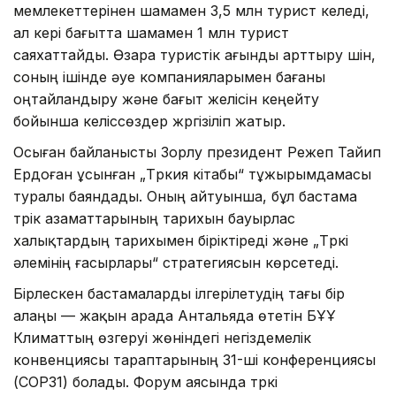
мемлекеттерінен шамамен 3,5 млн турист келеді,
ал кері бағытта шамамен 1 млн турист
саяхаттайды. Өзара туристік ағынды арттыру үшін,
соның ішінде әуе компанияларымен бағаны
оңтайландыру және бағыт желісін кеңейту
бойынша келіссөздер жүргізіліп жатыр.
Осыған байланысты Зорлу президент Режеп Тайип
Ердоған ұсынған „Түркия кітабы“ тұжырымдамасы
туралы баяндады. Оның айтуынша, бұл бастама
түрік азаматтарының тарихын бауырлас
халықтардың тарихымен біріктіреді және „Түркі
әлемінің ғасырлары“ стратегиясын көрсетеді.
Бірлескен бастамаларды ілгерілетудің тағы бір
алаңы — жақын арада Антальяда өтетін БҰҰ
Климаттың өзгеруі жөніндегі негіздемелік
конвенциясы тараптарының 31-ші конференциясы
(COP31) болады. Форум аясында түркі