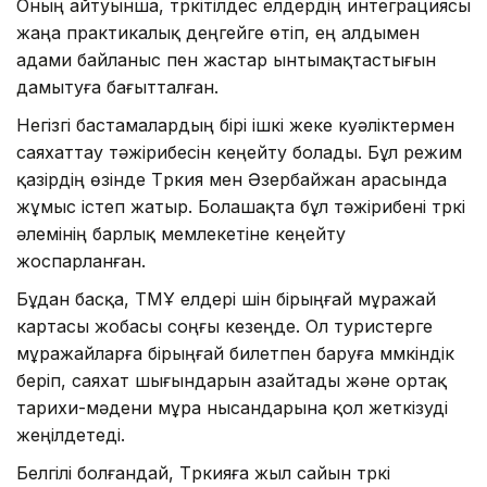
Оның айтуынша, түркітілдес елдердің интеграциясы
жаңа практикалық деңгейге өтіп, ең алдымен
адами байланыс пен жастар ынтымақтастығын
дамытуға бағытталған.
Негізгі бастамалардың бірі ішкі жеке куәліктермен
саяхаттау тәжірибесін кеңейту болады. Бұл режим
қазірдің өзінде Түркия мен Әзербайжан арасында
жұмыс істеп жатыр. Болашақта бұл тәжірибені түркі
әлемінің барлық мемлекетіне кеңейту
жоспарланған.
Бұдан басқа, ТМҰ елдері үшін бірыңғай мұражай
картасы жобасы соңғы кезеңде. Ол туристерге
мұражайларға бірыңғай билетпен баруға мүмкіндік
беріп, саяхат шығындарын азайтады және ортақ
тарихи-мәдени мұра нысандарына қол жеткізуді
жеңілдетеді.
Белгілі болғандай, Түркияға жыл сайын түркі