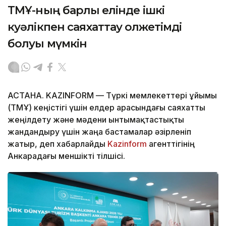
ТМҰ-ның барлық елінде ішкі
куәлікпен саяхаттау қолжетімді
болуы мүмкін
АСТАНА. KAZINFORM — Түркі мемлекеттері ұйымы
(ТМҰ) кеңістігі үшін елдер арасындағы саяхатты
жеңілдету және мәдени ынтымақтастықты
жандандыру үшін жаңа бастамалар әзірленіп
жатыр, деп хабарлайды
Kazinform
агенттігінің
Анкарадағы меншікті тілшісі.