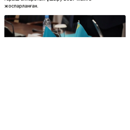
жоспарланған.
Фото: Жасанды интеллект және цифрлық даму
министрлігі
Қазақстан Республикасы Премьер-министрінің
орынбасары – Жасанды интеллект және цифрлық
даму министрі Жаслан Мәдиев Түркі мемлекеттері