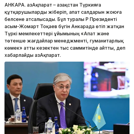
АНКАРА. ҚазАқпарат – Қазақстан Түркияға
құтқарушыларды жіберіп, апат салдарын жоюға
белсене атсалысады. Бұл туралы ҚР Президенті
Қасым-Жомарт Тоқаев бүгін Анкарада өтіп жатқан
Түркі мемлекеттері ұйымының «Апат және
төтенше жағдайлар менеджменті, гуманитарлық
көмек» атты кезектен тыс саммитінде айтты, деп
хабарлайды ҚазАқпарат.