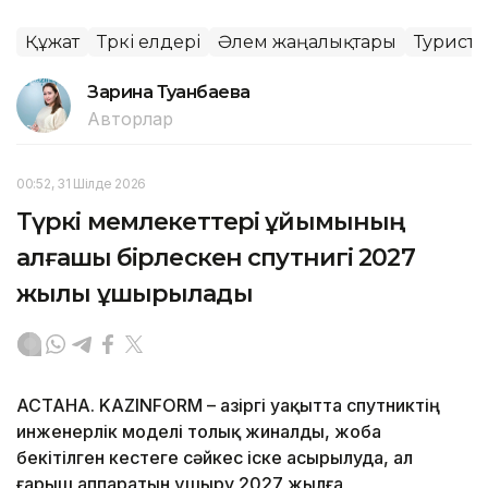
Құжат
Түркі елдері
Әлем жаңалықтары
Турист
Зарина Туғанбаева
Авторлар
00:52, 31 Шілде 2026
Түркі мемлекеттері ұйымының
алғашқы бірлескен спутнигі 2027
жылы ұшырылады
АСТАНА. KAZINFORM – Қазіргі уақытта спутниктің
инженерлік моделі толық жиналды, жоба
бекітілген кестеге сәйкес іске асырылуда, ал
ғарыш аппаратын ұшыру 2027 жылға