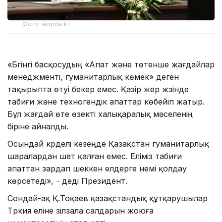
Фото: akorda.kz
«Бүгінгі басқосудың «Апат және төтенше жағдайлар
менеджменті, гуманитарлық көмек» деген
тақырыпта өтуі бекер емес. Қазір жер жүзінде
табиғи және техногендік апаттар көбейіп жатыр.
Бұл жағдай өте өзекті халықаралық мәселенің
біріне айналды.
Осындай күрделі кезеңде Қазақстан гуманитарлық
шаралардан шет қалған емес. Еліміз табиғи
апаттан зардап шеккен елдерге үнемі қолдау
көрсетеді», - деді Президент.
Сондай-ақ Қ.Тоқаев қазақстандық құтқарушылар
Түркия еліне зілзала салдарын жоюға