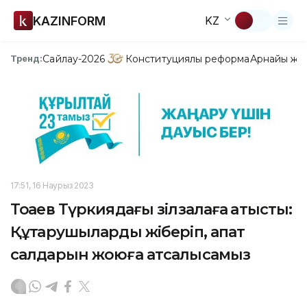
KAZINFORM
KZ
Сайлау-2026
Конституциялық реформа
Арнайы жо
Тренд:
17:51, 16 Наурыз 2023
Тоқаев Түркиядағы зілзалаға қатысты:
Құтқарушыларды жіберіп, апат
салдарын жоюға атсалысамыз