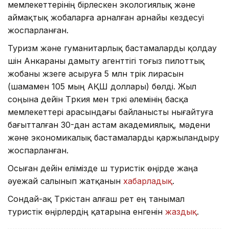
мемлекеттерінің бірлескен экологиялық және
аймақтық жобаларға арналған арнайы кездесуі
жоспарланған.
Туризм және гуманитарлық бастамаларды қолдау
үшін Анкараны дамыту агенттігі тоғыз пилоттық
жобаны жүзеге асыруға 5 млн түрік лирасын
(шамамен 105 мың АҚШ доллары) бөлді. Жыл
соңына дейін Түркия мен түркі әлемінің басқа
мемлекеттері арасындағы байланысты нығайтуға
бағытталған 30-дан астам академиялық, мәдени
және экономикалық бастамаларды қаржыландыру
жоспарланған.
Осыған дейін елімізде үш туристік өңірде жаңа
әуежай салынып жатқанын
хабарладық
.
Сондай-ақ Түркістан алғаш рет ең танымал
туристік өңірлердің қатарына енгенін
жаздық
.