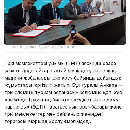
Фото: Акжигит Чукубаев/Kazinform
Түркі мемлекеттері ұйымы (ТМҰ) аясында өзара
саяхаттарды айтарлықтай жеңілдету және жаңа
мәдени жобаларды іске қосу бойынша дайындық
жұмыстары жүргізіліп жатыр. Бұл туралы Анкара —
түркі әлемінің туризм астанасы» келісіміне қол қою
рәсімінде Түркияның биліктегі «Әділет және даму
партиясы» (ӘДП) төрағасының орынбасары және
түркі мемлекеттерімен байланыс жөніндегі
төрағасы Кюршад Зорлу «мәлімдеді.