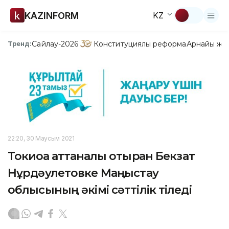
KAZINFORM
KZ
Сайлау-2026
Конституциялық реформа
Арнайы жо
Тренд:
22:20, 30 Маусым 2021
Токиоға аттанғалы отырған Бекзат
Нұрдәулетовке Маңғыстау
облысының әкімі сәттілік тіледі