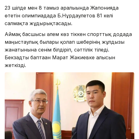
23 шілде мен 8 тамыз аралығында Жапонияда
өтетін олимпиадада Б.Нұрдаулетов 81 келі
салмақта жұдырықтасады.
Аймақ басшысы әлем көз тіккен спорттық додада
маңғыстаулық былғары қолғап шеберінің жұлдызы
жанатынына сенім білдіріп, сәттілік тіледі.
Бекзадты баптаған Марат Жәкиевке алғысын
жеткізді.