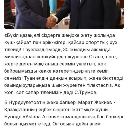
«Бүкіл қазақ елі сіздерге жеңіске жету жолында
күш-қайрат пен ерік-жігер, қайсар спорттық рух
тілейді! Тәуелсіздігіміздің 30 жылдығы аясында
миллиондаған жанкүйердің жүрегіне Отанға, елге,
жерге деген мақтаныш сезімін ұялатып, көк
байрағымызды көкке көтеретіндеріңізге кәміл
сенеміз! Туған елдің даңқын асырып, жаңа биіктерді
бағындыруларыңызға шын жүректен тілектеспіз. Ақ
жол, сәт сапар тілейміз!» деді С.Трұмов.
Б.Нұрдәулетовтің жеке бапкері Марат Жәкиев -
Қазақстанның еңбек сіңірген жаттықтырушы.
Бүгінде «Astana Arlans» командасының бас бапкері
болып қызмет етеді. Ол осыған дейін әлем