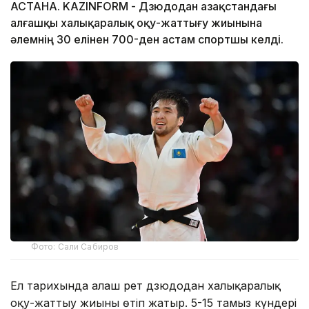
АСТАНА. KAZINFORM - Дзюдодан Қазақстандағы
алғашқы халықаралық оқу-жаттығу жиынына
әлемнің 30 елінен 700-ден астам спортшы келді.
Фото: Сали Сабиров
Ел тарихында алғаш рет дзюдодан халықаралық
оқу-жаттығу жиыны өтіп жатыр. 5-15 тамыз күндері