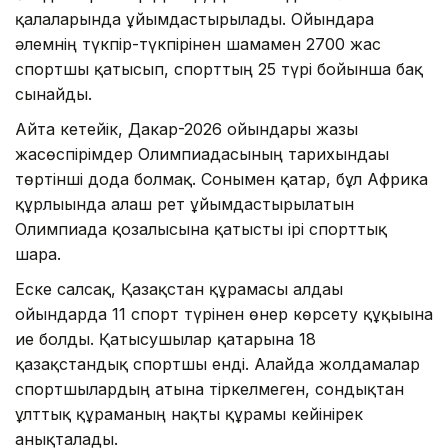
қалаларында ұйымдастырылады. Ойындарға
әлемнің түкпір-түкпірінен шамамен 2700 жас
спортшы қатысып, спорттың 25 түрі бойынша бақ
сынайды.
Айта кетейік, Дакар-2026 ойындары жазғы
жасөспірімдер Олимпиадасының тарихындағы
төртінші дода болмақ. Сонымен қатар, бұл Африка
құрлығында алғаш рет ұйымдастырылатын
Олимпиада қозғалысына қатысты ірі спорттық
шара.
Еске салсақ, Қазақстан құрамасы алдағы
ойындарда 11 спорт түрінен өнер көрсету құқығына
ие болды. Қатысушылар қатарына 18
қазақстандық спортшы енді. Алайда жолдамалар
спортшылардың атына тіркелмеген, сондықтан
ұлттық құраманың нақты құрамы кейінірек
анықталады.