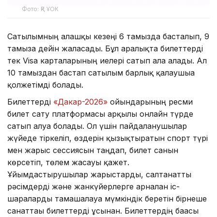
Фото: ҚР ҰОК
Сатылымның алғашқы кезеңі 6 тамызда басталып, 9
тамызға дейін жалғасады. Бұл аралықта билеттерді
тек Visa карталарының иелері сатып ала алады. Ал
10 тамыздан бастап сатылым барлық қалаушыға
қолжетімді болады.
Билеттерді
«Дакар-2026»
ойындарының ресми
билет сату платформасы арқылы онлайн түрде
сатып алуға болады. Ол үшін пайдаланушылар
жүйеде тіркеліп, өздерін қызықтыратын спорт түрі
мен жарыс сессиясын таңдап, билет санын
көрсетіп, төлем жасауы қажет.
Ұйымдастырушылар жарыстарды, салтанатты
рәсімдерді және жанкүйерлерге арналған іс-
шараларды тамашалауға мүмкіндік беретін бірнеше
санаттағы билеттерді ұсынған. Билеттердің бағасы