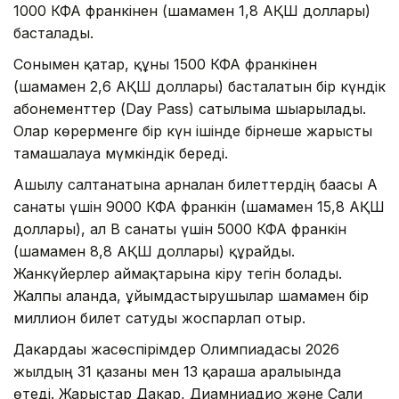
1000 КФА франкінен (шамамен 1,8 АҚШ доллары)
басталады.
Сонымен қатар, құны 1500 КФА франкінен
(шамамен 2,6 АҚШ доллары) басталатын бір күндік
абонементтер (Day Pass) сатылымға шығарылады.
Олар көрерменге бір күн ішінде бірнеше жарысты
тамашалауға мүмкіндік береді.
Ашылу салтанатына арналған билеттердің бағасы А
санаты үшін 9000 КФА франкін (шамамен 15,8 АҚШ
доллары), ал B санаты үшін 5000 КФА франкін
(шамамен 8,8 АҚШ доллары) құрайды.
Жанкүйерлер аймақтарына кіру тегін болады.
Жалпы алғанда, ұйымдастырушылар шамамен бір
миллион билет сатуды жоспарлап отыр.
Дакардағы жасөспірімдер Олимпиадасы 2026
жылдың 31 қазаны мен 13 қараша аралығында
өтеді. Жарыстар Дакар, Диамниадио және Сали