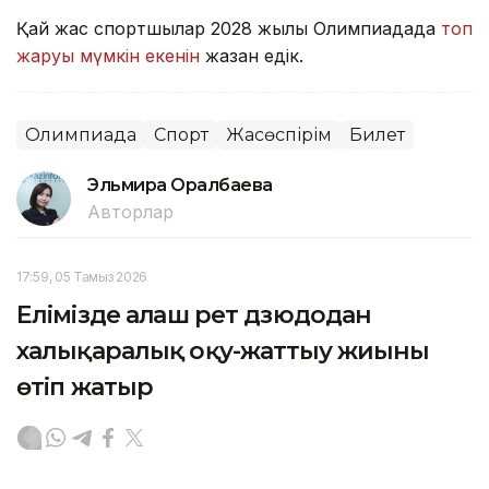
Қай жас спортшылар 2028 жылғы Олимпиадада
топ
жаруы мүмкін екенін
жазған едік.
Олимпиада
Спорт
Жасөспірім
Билет
Эльмира Оралбаева
Авторлар
17:59, 05 Тамыз 2026
Елімізде алғаш рет дзюдодан
халықаралық оқу-жаттығу жиыны
өтіп жатыр