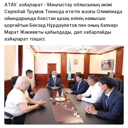
АҚТАУ. ҚазАқпарат - Маңғыстау облысының әкімі
Серікбай Трұмов Токиода өтетін жазғы Олимпиада
ойындарында бокстан қазақ елінің намысын
қорғайтын Бекзад Нұрдәулетов пен оның бапкері
Марат Жәкиевты қабылдады, деп хабарлайды
ҚазАқпарат тілшісі.