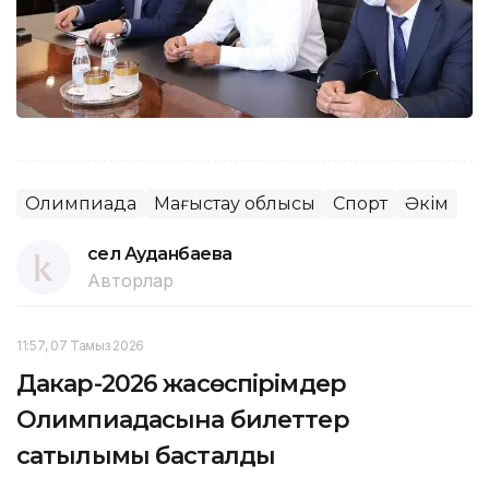
Олимпиада
Маңғыстау облысы
Спорт
Әкім
Әсел Ауданбаева
Авторлар
11:57, 07 Тамыз 2026
Дакар-2026 жасөспірімдер
Олимпиадасына билеттер
сатылымы басталды