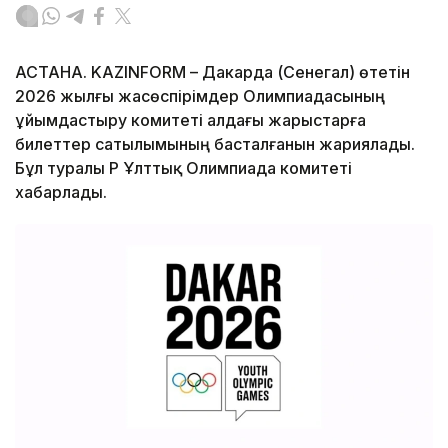
АСТАНА. KAZINFORM – Дакарда (Сенегал) өтетін
2026 жылғы жасөспірімдер Олимпиадасының
ұйымдастыру комитеті алдағы жарыстарға
билеттер сатылымының басталғанын жариялады.
Бұл туралы ҚР Ұлттық Олимпиада комитеті
хабарлады.