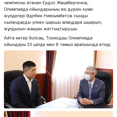
чемпионы атанған Ердос Жаңабергенов,
Олимпиада ойындарының екі дүркін күміс
жүлдегері Әділбек Ниязымбетов сынды
оғыландарды үлкен шаршы алаңдарға шығарып,
жұлдызын жаққан жаттықтырушы.
Айта кетер болсақ, Токиодағы Олимпиада
ойындары 23 шілде мен 8 тамыз аралығында өтеді.