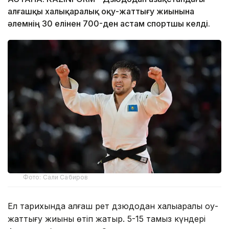
алғашқы халықаралық оқу-жаттығу жиынына
әлемнің 30 елінен 700-ден астам спортшы келді.
Фото: Сали Сабиров
Ел тарихында алғаш рет дзюдодан халықаралық оқу-
жаттығу жиыны өтіп жатыр. 5-15 тамыз күндері