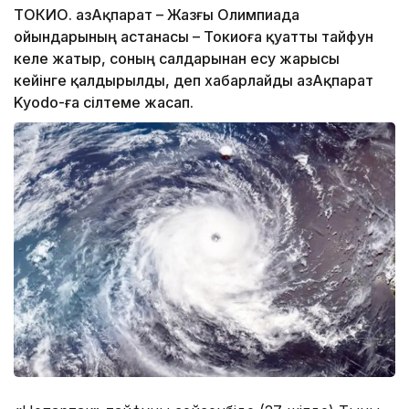
ТОКИО. ҚазАқпарат – Жазғы Олимпиада
ойындарының астанасы – Токиоға қуатты тайфун
келе жатыр, соның салдарынан есу жарысы
кейінге қалдырылды, деп хабарлайды ҚазАқпарат
Kyodo-ға сілтеме жасап.