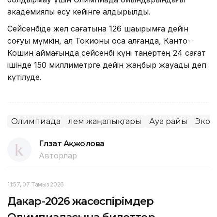
академиялық есу кейінге қалдырылды.
Сейсенбіде жел сағатына 126 шақырымға дейін
соғуы мүмкін, ал Токионы қоса алғанда, Канто-
Кошин аймағында сейсенбі күні таңертең 24 сағат
ішінде 150 миллиметрге дейін жаңбыр жауады деп
күтілуде.
Олимпиада
Әлем жаңалықтары
Ауа райы
Экол
Гүлзат Ақжолова
Авторлар
11:57, 07 Тамыз 2026
Дакар-2026 жасөспірімдер