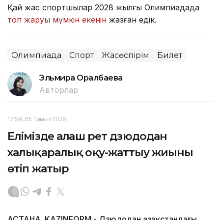
Қай жас спортшылар 2028 жылғы Олимпиадада
топ жаруы мүмкін екенін
жазған едік.
Олимпиада
Спорт
Жасөспірім
Билет
Эльмира Оралбаева
Авторлар
17:59, 05 Тамыз 2026
Елімізде алғаш рет дзюдодан
халықаралық оқу-жаттығу жиыны
өтіп жатыр
АСТАНА. KAZINFORM - Дзюдодан Қазақстандағы