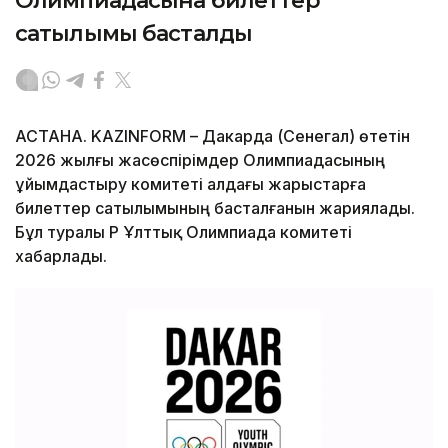
Олимпиадасына билеттер
сатылымы басталды
АСТАНА. KAZINFORM – Дакарда (Сенегал) өтетін
2026 жылғы жасөспірімдер Олимпиадасының
ұйымдастыру комитеті алдағы жарыстарға
билеттер сатылымының басталғанын жариялады.
Бұл туралы ҚР Ұлттық Олимпиада комитеті
хабарлады.