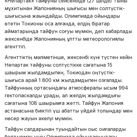
«Непартак» тайфуны сейсенбіде (27 шілде) Тынық
мұхитынан Жапонияның шығысы мен солтүстік-
шығысына жақындайды. Олимпиада ойындары
өтетін Токионы қоса алғанда, елдің бірқатар
аймақтарында тайфун соғуы мүмкін, деп хабарлады
жексенбіде Жапонияның ұлттық метеорологиялық
агенттігі.
Агенттіктің мәліметінше, жексенбі күні түстен кейін
Непартак тайфуны солтүстікке сағатына 15
шақырым жылдамдықпен, Токиодан оңтүстік-
шығысқа қарай 1 800 км жылдамдықпен қозғалады.
Тайфунның ортасындағы атмосфералық қысым 994
гектопаскалды құрады, ал желдің жылдамдығы
сағатына 108 шақырымға жетті. Тайфун Жапония
астанасына биіктігі үш қабатты үйдей толқындар мен
нөсер жауын әкелуі мүмкін.
Тайфун салдарынан туындайтын оқыс оқиғаларды
болдырмау үшін Олимпиада ойындарындағы