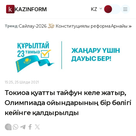
KAZINFORM
KZ
Сайлау-2026
Конституциялық реформа
Арнайы жо
Тренд:
15:25, 25 Шілде 2021
Токиоға қуатты тайфун келе жатыр,
Олимпиада ойындарының бір бөлігі
кейінге қалдырылды