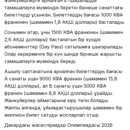
жанкүйерлерге арналған іс-шараларды
тамашалауға мүмкіндік беретін бірнеше санаттағы
билеттерді ұсынған. Билеттердің бағасы 1000 КФА
франкінен (шамамен 1,8 АҚШ доллары) басталады.
Сонымен қатар, құны 1500 КФА франкінен (шамамен
2,6 АҚШ доллары) басталатын бір күндік
абонементтер (Day Pass) сатылымға шығарылады.
Олар көрерменге бір күн ішінде бірнеше жарысты
тамашалауға мүмкіндік береді.
Ашылу салтанатына арналған билеттердің бағасы
А санаты үшін 9000 КФА франкін (шамамен 15,8
АҚШ доллары), ал B санаты үшін 5000 КФА
франкін (шамамен 8,8 АҚШ доллары) құрайды.
Жанкүйерлер аймақтарына кіру тегін болады.
Жалпы алғанда, ұйымдастырушылар шамамен бір
миллион билет сатуды жоспарлап отыр.
Дакардағы жасөспірімдер Олимпиадасы 2026