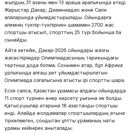
жылдың 31 қазаны мен 13 қараша аралығында өтеді.
Жарыстар Дакар, Диамниадио және Сали
қалаларында ұйымдастырылады. Ойындарға
әлемнің түкпір-түкпірінен шамамен 2700 жас
спортшы қатысып, спорттың 25 түрі бойынша бақ
сынайды.
Айта кетейік, Дакар-2026 ойындары жазғы
жасөспірімдер Олимпиадасының тарихындағы
төртінші дода болмақ. Сонымен қатар, бұл Африка
құрлығында алғаш рет ұйымдастырылатын
Олимпиада қозғалысына қатысты ірі спорттық шара.
Еске салсақ, Қазақстан құрамасы алдағы ойындарда
11 спорт түрінен өнер көрсету құқығына ие болды.
Қатысушылар қатарына 18 қазақстандық спортшы
енді. Алайда жолдамалар спортшылардың атына
тіркелмеген, сондықтан ұлттық құраманың нақты
құрамы кейінірек анықталады.