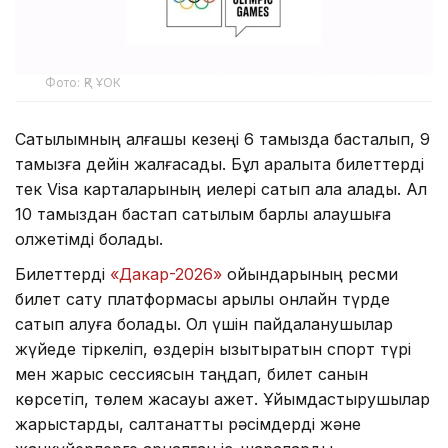
Фото: ҚР ҰОК
Сатылымның алғашқы кезеңі 6 тамызда басталып, 9
тамызға дейін жалғасады. Бұл аралықта билеттерді
тек Visa карталарының иелері сатып ала алады. Ал
10 тамыздан бастап сатылым барлық қалаушыға
қолжетімді болады.
Билеттерді
«Дакар-2026»
ойындарының ресми
билет сату платформасы арқылы онлайн түрде
сатып алуға болады. Ол үшін пайдаланушылар
жүйеде тіркеліп, өздерін қызықтыратын спорт түрі
мен жарыс сессиясын таңдап, билет санын
көрсетіп, төлем жасауы қажет. Ұйымдастырушылар
жарыстарды, салтанатты рәсімдерді және