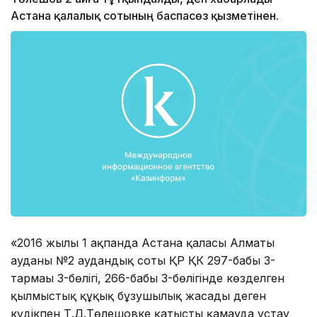
Астана қалалық сотының баспасөз қызметінен.
«2016 жылғы 1 ақпанда Астана қаласы Алматы
ауданы №2 аудандық соты ҚР ҚК 297-бабы 3-
тармағы 3-бөлігі, 266-бабы 3-бөлігінде көзделген
қылмыстық құқық бұзушылық жасады деген
күдікпен Т.Д.Төлешовке қатысты қамауда ұстау