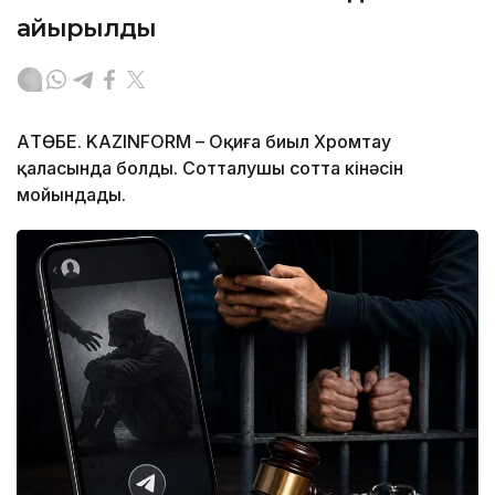
айырылды
АҚТӨБЕ. KAZINFORM – Оқиға биыл Хромтау
қаласында болды. Сотталушы сотта кінәсін
мойындады.