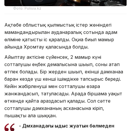
Фото: Polisia.kz
Ақтөбе облыстық қылмыстық істер жөніндегі
мамандандырылған ауданаралық сотында адам
өліміне қатысты іс қаралды. Оқиға биыл мамыр
айында Хромтау қаласында болды.
Айыптау актісіне сүйенсек, 2 мамыр күні
сотталушы еңбек демалысына шығып, соны атап
өтпек болады. Бір жерден шығып, екінші дәмханаға
барған кезде үш кенші ішімдікке тапсырыс береді.
Кейін жәбірленуші мен сотталушы өзара
жанжандасып, татуласады. Арада біршама уақыт
өткенде қайта араздасып қалады. Сол сәтте
сотталушы дәмхананың асханасына кіріп,
пышақты ала шыққан.
- Дәмханадағы ыдыс жуатын бөлмеден