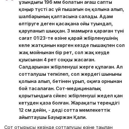
ұзындығы 196 мм болатын ағаш сапты
қоңыр түсті ас үй пышағын оң қолына алып,
шалбарының қалтасына салады. Адам
өлтіруге деген қасақана ойы туындап,
қаруланып шыққан. 3 мамырға қараған түні
сағат 01:23-те өзіне қарай жәбірленушінің
келе жатқанын көрген кезде пышақпен сол
жақ мойнынан бір рет, сол жақ кеуде
қуысынан 4 рет соққы жасаған.
Салдарынан жәбірленуші жерге құлаған. Ал
сотталушы тепкілеп, сол жердегі шыныны
қолына алып, бетінен ұрып, оқиға орнынан
бой тасалаған. Сот-медициналық
қорытындыға сәйкес жәбірленуші жедел қан
кетуден қаза болған. Жарақаты тереңдігі
12 см дейін, - деді сотта мемлекеттік
айыптаушы Бауыржан Қали.
Сот отырысы кезінде сотталушы өзіне тағылған