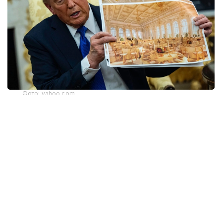
Фото: yahoo.com
Апелляциялық алқаның үш судьясының екеуі бұл
шешімді қолдады. Алайда тыйым тек жердің
үстіндегі жұмыстарға қатысты. Жобаның жерасты
бөлігінің құрылысы әзірге жалғаса береді. Онда
бомбадан қорғанатын баспана және басқа
да нысандар орналастырылмақ.
Дау Дональд Трамп әкімшілігі Ақ үйдің Шығыс
қанатын бұзып, Конгрестің алдын ала