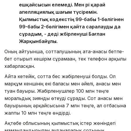
ешқайсысын елемеді. Мен әрі қарай
апелляциялық шағым түсіремін.
Қылмыстық кодекстің 99-бабы 1-бөлігінен
99-бабы 2-бөлігімен қайта саралауды да
сұрадым, - деді жәбірленуші Бағлан
Жарқынбайұлы.
Оның айтуынша, сотталушының ата-анасы бетпе-
бет отырып кешірім сұрамаған, тек телефон арқылы
хабарласқан.
Айта кетейік, сотта бес жәбірленуші болды. Ол
марқұм кеншінің екі баласы мен әйелі, анасы мен
туған бауыры. Жәбірленушілер 100 млн теңге
моральдық зиянды өтеуді сұрады. Сот анасы мен
бауырының әрқайсысына 7 млн теңге, ал отбасына
жалпы 10 млн теңге өндірді.
Ақтөбе облысының қылмыстық істер жөніндегі
мамандандырылған ауданаралық сотының