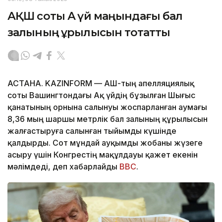
АҚШ соты Ақ үй маңындағы бал
залының құрылысын тоқтатты
АСТАНА. KAZINFORM — АҚШ-тың апелляциялық
соты Вашингтондағы Ақ үйдің бұзылған Шығыс
қанатының орнына салынуы жоспарланған аумағы
8,36 мың шаршы метрлік бал залының құрылысын
жалғастыруға салынған тыйымды күшінде
қалдырды. Сот мұндай ауқымды жобаны жүзеге
асыру үшін Конгрестің мақұлдауы қажет екенін
мәлімдеді, деп хабарлайды
BBC
.