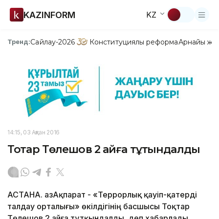
KAZINFORM
KZ
Сайлау-2026
Конституциялық реформа
Арнайы жо
Тренд:
14:15, 03 Ақпан 2016
Тоқтар Төлешов 2 айға тұтқындалды
АСТАНА. ҚазАқпарат - «Террорлық қауіп-қатерді
талдау орталығы» өкілдігінің басшысы Тоқтар
Төлешов 2 айға тұтқындалды, деп хабарлады