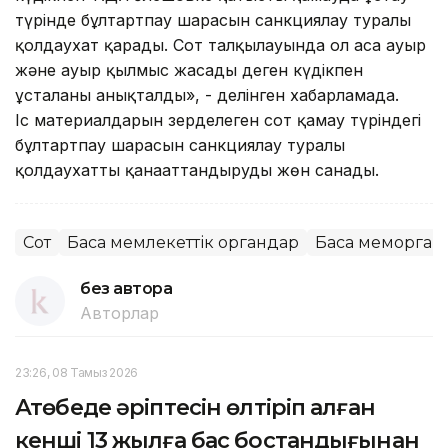
түрінде бұлтартпау шарасын санкциялау туралы
қолдаухат қарады. Сот талқылауында ол аса ауыр
және ауыр қылмыс жасады деген күдікпен
ұсталғаны анықталды», - делінген хабарламада.
Іс материалдарын зерделеген сот қамау түріндегі
бұлтартпау шарасын санкциялау туралы
қолдаухатты қанағаттандыруды жөн санады.
Сот
Басқа мемлекеттік органдар
Басқа меморган
без автора
Авторлар
23:26, 08 Тамыз 2026
Ақтөбеде әріптесін өлтіріп алған
кенші 13 жылға бас бостандығынан