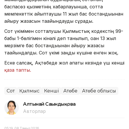
баспасөз қызметінің хабарлауынша, сотта
мемлекеттік айыптаушы 11 жыл бас бостандығынан
айыру жазасын тағайындауды сұрады.
Сот үкімімен сотталушы Қылмыстық кодекстің 99-
бабы 1-бөлігімен кінәлі деп танылып, оған 13 жыл
мерзімге бас бостандығынан айыру жазасы
тағайындалды. Сот үкімі заңды күшіне енген жоқ.
Еске салсақ, Ақтөбеде жол апаты кезінде үш кенші
қаза тапты.
Сот
Қылмыс
Кенші
Ақтөбе
Ақтөбе облысы
Алтынай Сағындықова
Авторлар
05:19, 08 Тамыз 2026