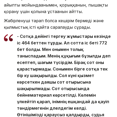
айыпты мойындағанымен, қорыққанын, пышақты
қорғану үшін қолына ұстағанын айтты.
Жәбірленуші тарап болса кешірім бермеді және
қылмыстық істі қайта саралауды сұрады.
- Сотқа дейінгі тергеу жұмыстары кезінде
іс 464 беттен тұрды. Ал сотта іс беті 772
бет болды. Мен онымен толық
таныспадым. Менің құқығым бұзылды деп
есептеп, шағым түсірдім. Бірақ сот оны
қарастырмады. Сонымен бірге сотқа тек
бір куә шақырылды. Сол күні қызмет
көрсеткен даяшы сот отырысына
шақырылмады. Сот отырысында
бейнематериал көрсетілді. Көлемін
үлкейтіп қарап, інімнің ешқандай да қауіп
төндірмегенін дәлелдегім келді.
Өтінішімізді қараусыз қалдырды, судья