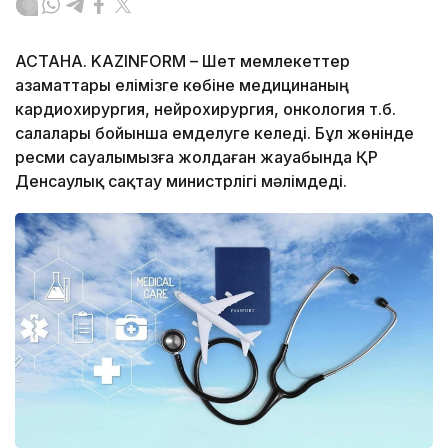
АСТАНА. KAZINFORM – Шет мемлекеттер
азаматтары елімізге көбіне медицинаның
кардиохирургия, нейрохирургия, онкология т.б.
салалары бойынша емделуге келеді. Бұл жөнінде
ресми сауалымызға жолдаған жауабында ҚР
Денсаулық сақтау министрлігі мәлімдеді.