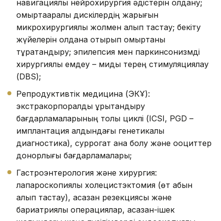
навигациялық нейрохирургия әдістерін қолдану;
омыртқааралық дискілердің жарығын
микрохирургиялық жолмен алып тастау; бекіту
жүйелерін қолдана отырып омыртқаны
тұрақтандыру; эпилепсия мен паркинсонизмді
хирургиялық емдеу – миды терең стимуляциялау
(DBS);
Репродуктивтік медицина (ЭКҰ):
экстракорпоралдық ұрықтандыру
бағдарламаларының толық циклі (ICSI, PGD –
имплантация алдындағы генетикалық
диагностика), суррогат ана болу және ооциттер
донорлығы бағдарламалары;
Гастроэнтерология және хирургия:
лапароскопиялық холецистэктомия (өт қабын
алып тастау), асқазан резекциясы және
бариатриялық операциялар, асқазан-ішек