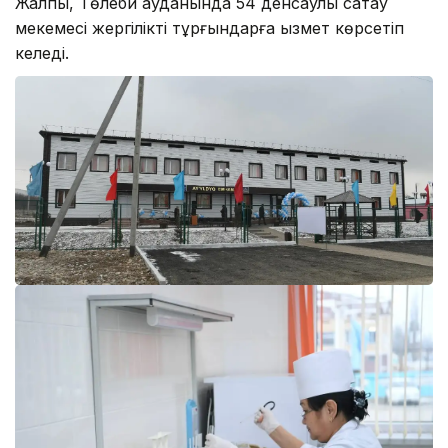
Жалпы, Төлеби ауданында 54 денсаулық сақтау
мекемесі жергілікті тұрғындарға қызмет көрсетіп
келеді.