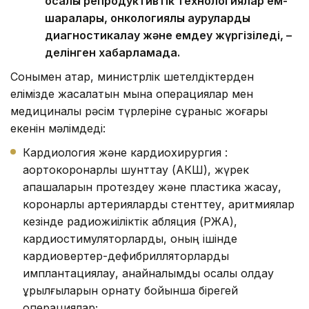
қосалқы репродуктивтік технологиялар ем-
шаралары, онкологиялық ауруларды
диагностикалау және емдеу жүргізіледі, –
делінген хабарламада.
Сонымен қатар, министрлік шетелдіктерден
елімізде жасалатын мына операциялар мен
медициналық рәсім түрлеріне сұраныс жоғары
екенін мәлімдеді:
Кардиология және кардиохирургия :
аортокоронарлық шунттау (АКШ), жүрек
қақпақшаларын протездеу және пластика жасау,
коронарлық артерияларды стенттеу, аритмиялар
кезінде радиожиіліктік абляция (РЖА),
кардиостимуляторларды, оның ішінде
кардиовертер-дефибрилляторларды
имплантациялау, қанайналымды қосалқы қолдау
құрылғыларын орнату бойынша бірегей
операциялар;