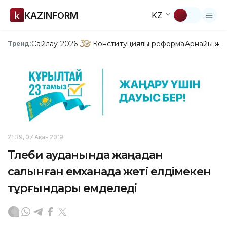
KAZINFORM
KZ
Сайлау-2026
Конституциялық реформа
Арнайы жо
Тренд:
21:39, 07 Ақпан 2019
Төлеби ауданында жаңадан
салынған емханада жеті елдімекен
тұрғындары емделеді