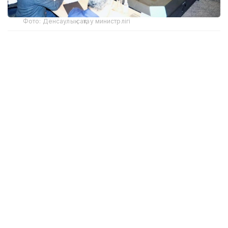
Фото: Денсаулық сақтау министрлігі
Қазақстан Республикасында биотехнологияларды
дамытудың 2036 жылға дейінгі стратегиясының
жобасы Денсаулық сақтау министрлігінің Ғылыми-
техникалық кеңесі мен Президент жанындағы
Ұлттық ғылым академиясының Алматыда өткен
бірлескен отырысында талқыланды.
Жиынға Денсаулық сақтау министрі Ақмарал
Әлназарова, Президент жанындағы Ұлттық ғылым
академиясының президенті Ақылбек Күрішбаев,
академиктер, медициналық жоғары оқу орындары
мен ғылыми ұйымдардың басшылары, мемлекеттік
органдардың өкілдері, ғалымдар мен сарапшылар
қатысты.
Ақмарал Әлназарова биотехнологияларды дамыту