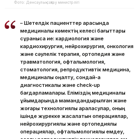
Фото: Денсаулық сақтау министрлігі
– Шетелдік пациенттер арасында
медициналық көмектің келесі бағыттары
сұранысқа ие: кардиология және
кардиохирургия, нейрохирургия, онкология
және сәулелік терапия, ортопедия және
травматология, офтальмология,
стоматология, репродуктивтік медицина,
медициналық оңалту, сондай-ақ
диагностикалық және check-up
бағдарламалары. Еліміздің медициналық
ұйымдарында мамандандырылған және
жоғары технологиялық араласулар, оның
ішінде жүрекке жасалатын операциялар,
нейрохирургиялық және ортопедиялық
операциялар, офтальмологиялық емдеу,