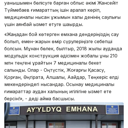
қуанышымен бөлісуге барған облыс əкімі Жансейіт
Түймебаев ғимараттың ішін аралап көріп,
медициналық нысан ұжымын халық денінің саулығы
үшін аянбай қызмет етуге шақырды.
«Жаңадан бой көтерген емхана дендеріңіздің сау
болып, емен-жарқын өмір сүрулеріңізге себепші
болсын. Мұнан бөлек, былтыр, 2018 жылы ауданда
модульдік конструкция әдісімен жобалық құны 210
млн теңгені құрайтын 7 медициналық бекет
салынды. Олар - Оңтүстік, Жоғарғы Қасқасу,
Қорған, Әңгірата, Алшалы, Ақайдар, Төңкеріс елді
мекендеріндегі нысандар. Осынау медициналық
ғимараттар аудан халқының игілігіне қызмет ете
берсін!», - деді аймақ басшысы.