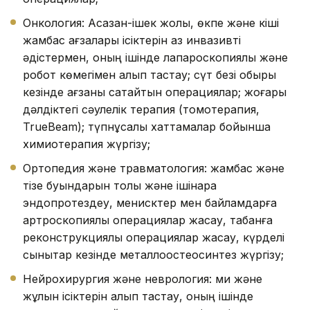
Онкология: Асқазан-ішек жолы, өкпе және кіші
жамбас ағзалары ісіктерін аз инвазивті
әдістермен, оның ішінде лапароскопиялық және
робот көмегімен алып тастау; сүт безі обыры
кезінде ағзаны сақтайтын операциялар; жоғары
дәлдіктегі сәулелік терапия (томотерапия,
TrueBeam); түпнұсқалық хаттамалар бойынша
химиотерапия жүргізу;
Ортопедия және травматология: жамбас және
тізе буындарын толық және ішінара
эндопротездеу, менисктер мен байламдарға
артроскопиялық операциялар жасау, табанға
реконструкциялық операциялар жасау, күрделі
сынықтар кезінде металлоостеосинтез жүргізу;
Нейрохирургия және неврология: ми және
жұлын ісіктерін алып тастау, оның ішінде