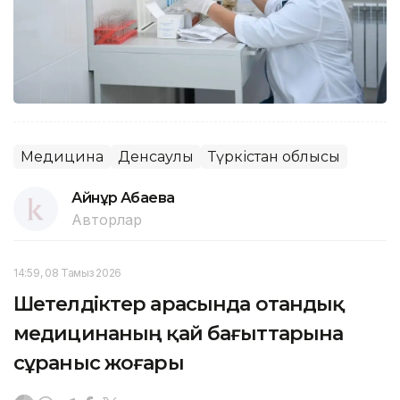
Медицина
Денсаулық
Түркістан облысы
Айнұр Ақбаева
Авторлар
14:59, 08 Тамыз 2026
Шетелдіктер арасында отандық
медицинаның қай бағыттарына
сұраныс жоғары