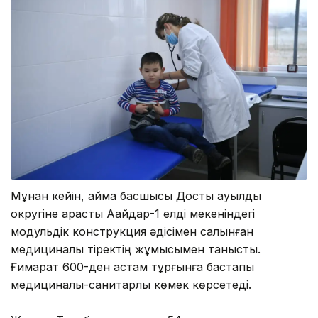
Мұнан кейін, аймақ басшысы Достық ауылдық
округіне қарасты Ақайдар-1 елді мекеніндегі
модульдік конструкция әдісімен салынған
медициналық тіректің жұмысымен танысты.
Ғимарат 600-ден астам тұрғынға бастапқы
медициналық-санитарлық көмек көрсетеді.