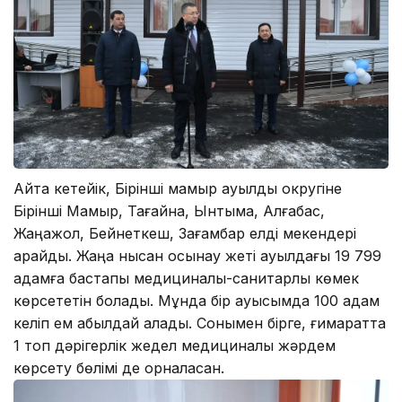
Айта кетейік, Бірінші мамыр ауылдық округіне
Бірінші Мамыр, Тағайна, Ынтымақ, Алғабас,
Жаңажол, Бейнеткеш, Зағамбар елді мекендері
қарайды. Жаңа нысан осынау жеті ауылдағы 19 799
адамға бастапқы медициналық-санитарлық көмек
көрсететін болады. Мұнда бір ауысымда 100 адам
келіп ем қабылдай алады. Сонымен бірге, ғимаратта
1 топ дәрігерлік жедел медициналық жәрдем
көрсету бөлімі де орналасқан.