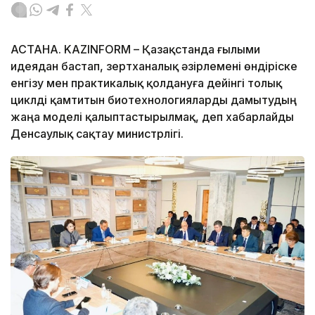
АСТАНА. KAZINFORM – Қазақстанда ғылыми
идеядан бастап, зертханалық әзірлемені өндіріске
енгізу мен практикалық қолдануға дейінгі толық
циклді қамтитын биотехнологияларды дамытудың
жаңа моделі қалыптастырылмақ, деп хабарлайды
Денсаулық сақтау министрлігі.