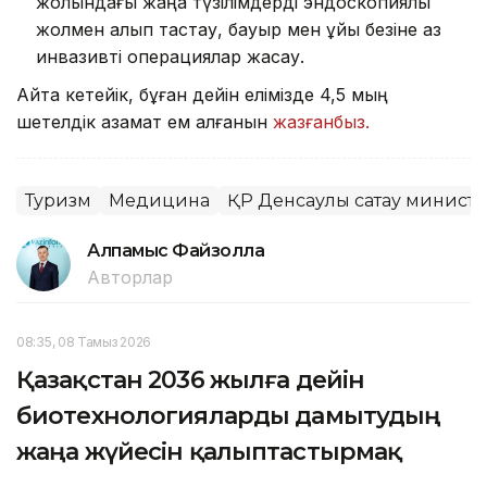
жолындағы жаңа түзілімдерді эндоскопиялық
жолмен алып тастау, бауыр мен ұйқы безіне аз
инвазивті операциялар жасау.
Айта кетейік, бұған дейін елімізде 4,5 мың
шетелдік азамат ем алғанын
жазғанбыз.
Туризм
Медицина
ҚР Денсаулық сақтау министр
Алпамыс Файзолла
Авторлар
08:35, 08 Тамыз 2026
Қазақстан 2036 жылға дейін
биотехнологияларды дамытудың
жаңа жүйесін қалыптастырмақ