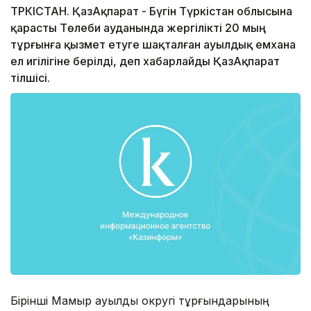
ТҮРКІСТАН. ҚазАқпарат - Бүгін Түркістан облысына
қарасты Төлеби ауданында жергілікті 20 мың
тұрғынға қызмет етуге шақталған ауылдық емхана
ел игілігіне берілді, деп хабарлайды ҚазАқпарат
тілшісі.
Бірінші Мамыр ауылдық округі тұрғындарының