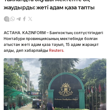
жаудырды: жеті адам қаза тапты
АСТАНА. KAZINFORM – Бангкоктың солтүстігіндегі
Нонтабури провинциясының мектебінде болған
атыстан жеті адам қаза тауып, 15 адам жарақат
алды, деп хабарлайды
Reuters.