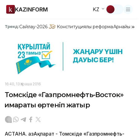
KAZINFORM
KZ
Сайлау-2026
Конституциялық реформа
Арнайы жо
Тренд:
16:40, 13 Қараша 2016
Томскіде «Газпромнефть-Восток»
ғимараты өртеніп жатыр
АСТАНА. ҚазАқпарат - Томскіде «Газпромнефть-