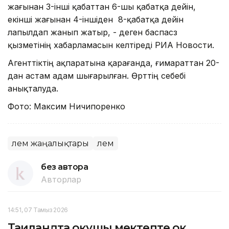
жағынан 3-інші қабаттан 6-шы қабатқа дейін,
екінші жағынан 4-іншіден 8-қабатқа дейін
лапылдап жанып жатыр, - деген баспасөз
қызметінің хабарламасын келтіреді РИА Новости.
Агенттіктің ақпаратына қарағанда, ғимараттан 20-
дан астам адам шығарылған. Өрттің себебі
анықталуда.
Фото: Максим Ничипоренко
Әлем жаңалықтары
Әлем
без автора
Авторлар
14:51, 07 Тамыз 2026
Таиландта оқушы мектепте оқ