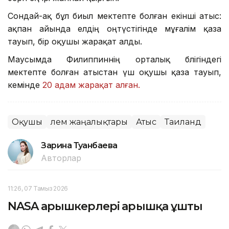
Сондай-ақ бұл биыл мектепте болған екінші атыс:
ақпан айында елдің оңтүстігінде мұғалім қаза
тауып, бір оқушы жарақат алды.
Маусымда Филиппиннің орталық бөлігіндегі
мектепте болған атыстан үш оқушы қаза тауып,
кемінде
20 адам жарақат алған.
Оқушы
Әлем жаңалықтары
Атыс
Таиланд
Зарина Туғанбаева
Авторлар
11:26, 07 Тамыз 2026
NASA ғарышкерлері ғарышқа ұшты