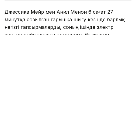
Джессика Мейр мен Анил Менон 6 сағат 27
минутқа созылған ғарышқа шығу кезінде барлық
негізгі тапсырмаларды, соның ішінде электр
қуатын дайындауды орындады. Өткізілген
жұмыстар орбиталық зертхананы қосымша электр
қуатымен қамтамасыз ететін, маңызды жүйелерді
қолдайтын және Халықаралық ғарыш
станциясының қауіпсіз және бақыланатын
орбиталық айналымын жеңілдететін жылжымалы
күн батареяларын орнатуға негіз жасайды.
Бұл ғарыш станциясын құрастыру, техникалық
қызмет көрсету және жаңарту бағдарламасының
бөлігі ретінде жүргізілген 281-ші ғарышқа шығу
болды.
Анил Менон үшін бұл алғашқы ғарышқа шығуы
болса, Джессика Мейрдің осымен алтыншы рет