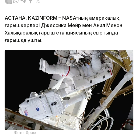
АСТАНА. KAZINFORM – NASA-ның америкалық
ғарышкерлері Джессика Мейр мен Анил Менон
Халықаралық ғарыш станциясының сыртында
ғарышқа ұшты.
Фото: Space