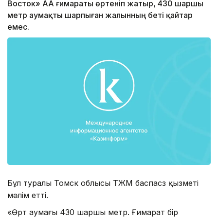
Восток» ААҚ ғимараты өртеніп жатыр, 430 шаршы
метр аумақты шарпыған жалынның беті қайтар
емес.
Бұл туралы Томск облысы ТЖМ баспасөз қызметі
мәлім етті.
«Өрт аумағы 430 шаршы метр. Ғимарат бір