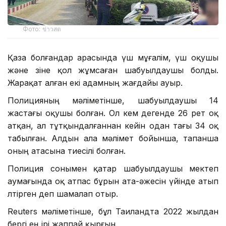
Фото: ข่าวสด
Қаза болғандар арасында үш мұғалім, үш оқушы
және өзіне қол жұмсаған шабуылдаушы болды.
Жарақат алған екі адамның жағдайы ауыр.
Полицияның мәліметінше, шабуылдаушы 14
жастағы оқушы болған. Ол кем дегенде 26 рет оқ
атқан, ал тұтқындалғаннан кейін одан тағы 34 оқ
табылған. Алдын ала мәлімет бойынша, тапанша
оның атасына тиесілі болған.
Полиция сонымен қатар шабуылдаушы мектеп
аумағында оқ атпас бұрын ата-әжесін үйінде атып
өлтірген деп шамалап отыр.
Reuters мәліметінше, бұл Таиландта 2022 жылдан
бергі ең ірі жаппай қырғын.