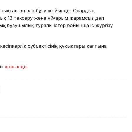
анықталған заң бұзу жойылды. Олардың
ық 13 тексеру және ұйғарым жарамсыз деп
қық бұзушылық туралы істер бойынша іс жүргізу
кәсіпкерлік субъектісінің құқықтары қалпына
ғы
қорғалды
.