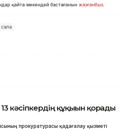
андар қайта мекендей бастағанын
жазғанбыз
.
 сала
3 кәсіпкердің құқығын қорғады
сының прокуратурасы қадағалау қызметі