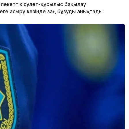
екеттік сәулет-құрылыс бақылау
ге асыру кезінде заң бұзуды анықтады.