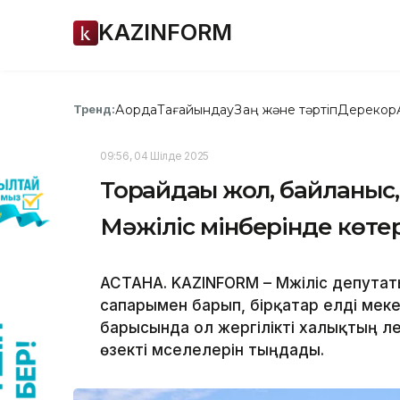
KAZINFORM
Ақорда
Тағайындау
Заң және тәртіп
Дерекқор
Тренд:
09:56, 04 Шілде 2025
Торғайдағы жол, байланыс
Мәжіліс мінберінде көте
АСТАНА. KAZINFORM – Мәжіліс депута
сапарымен барып, бірқатар елді мек
барысында ол жергілікті халықтың ә
өзекті мәселелерін тыңдады.