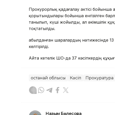
Прокурорлық қадағалау актісі бойынша 
қорытындылары бойынша енгізілген барл
танылып, күші жойылды, ал әкімшілік құ
тоқтатылды.
Қабылданған шаралардың нәтижесінде 13 
келтірілді.
Айта кетелік ШҚО-да 37 кәсіпкердің құқы
Қостанай облысы
Кәсіп
Прокуратура
Назым Бөлесова