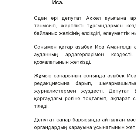
Иса.
Одан әрі депутат Ақкөл ауылына а
танысып, жергілікті тұрғындармен кез
байланыс желісінің әлсіздігі, әлеуметті
Сонымен қатар Қазыбек Иса Амангелді 
ауданның ардагерлерімен кездесті.
қозғалатынын жеткізді.
Жұмыс сапарының соңында Қазыбек Иса Қ
редакциясына барып, шығармашылы
журналистермен жүздесті. Депутат 
қорғаудағы рөліне тоқталып, ақпарат 
тіледі.
Депутат сапар барысында айтылған мәсе
органдардың қарауына ұсынатынын жеткі