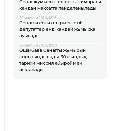
Сенат жұмысын тоқтатты: ғимараты
қандай мақсатта пайдаланылады
29 маусым 2026, 13:15
Сенаттың соңғы отырысы өтті:
депутаттар енді қандай жұмысқа
ауысады
29 маусым 2026, 12:20
Әшімбаев Сенаттың жұмысын
қорытындылады: 30 жылдық
тарихи миссия абыроймен
аяқталады