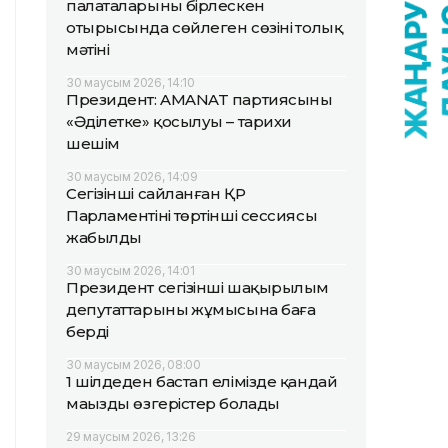
палаталарының бірлескен
отырысында сөйлеген сөзінің толық
мәтіні
30 маусым 2026, 14:10
Президент: AMANAT партиясының
«Әділетке» қосылуы – тарихи
шешім
30 маусым 2026, 14:09
Сегізінші сайланған ҚР
Парламентінің төртінші сессиясы
жабылды
30 маусым 2026, 14:01
Президент сегізінші шақырылым
депутаттарының жұмысына баға
берді
30 маусым 2026, 08:00
1 шілдеден бастап елімізде қандай
маңызды өзгерістер болады
29 маусым 2026, 13:26