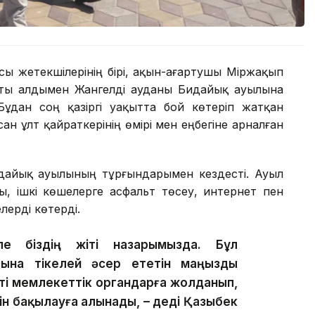
ысы жетекшілерінің бірі, ақын-ағартушы Міржақып
ты алдымен Жангелді ауданы Бидайық ауылына
Бұдан соң қазіргі уақытта бой көтеріп жатқан
 ұлт қайраткерінің өмірі мен еңбегіне арналған
дайық ауылының тұрғындарымен кездесті. Ауыл
, ішкі көшелерге асфальт төсеу, интернет пен
лерді көтерді.
ле біздің жіті назарымызда. Бұл
ына тікелей әсер ететін маңызды
сті мемлекеттік органдарға жолданып,
шін бақылауға алынады, – деді Қазыбек