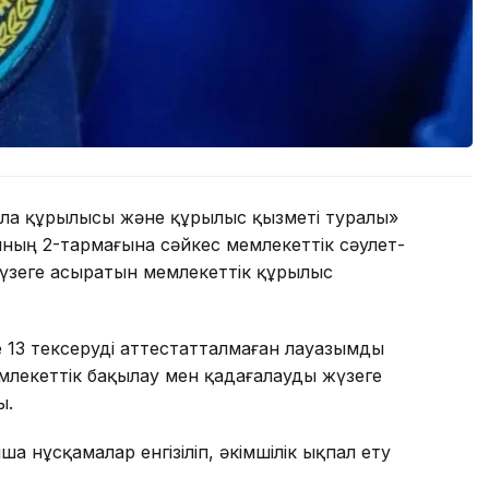
қала құрылысы және құрылыс қызметі туралы»
ның 2-тармағына сәйкес мемлекеттік сәулет-
үзеге асыратын мемлекеттік құрылыс
не 13 тексеруді аттестатталмаған лауазымды
емлекеттік бақылау мен қадағалауды жүзеге
ы.
а нұсқамалар енгізіліп, әкімшілік ықпал ету