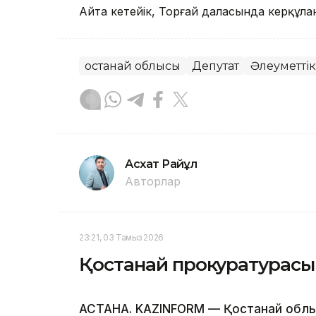
Айта кетейік, Торғай даласында керқұл
Қостанай облысы
Депутат
Әлеуметтік
Асхат Райқұл
Авторлар
23:21, 03 Тамыз 2026
Қостанай прокуратурасы 1
АСТАНА. KAZINFORM — Қостанай облы