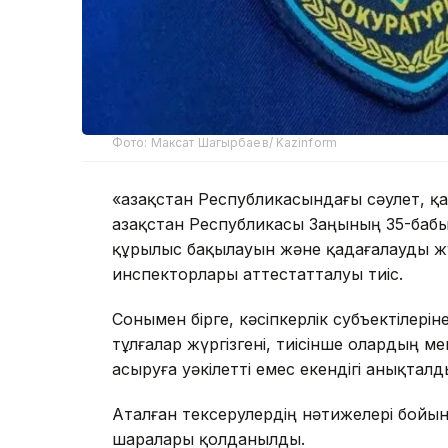
Фото: Максат Шагырбаев/ Kazinform
«Қазақстан Республикасындағы сәулет, 
Қазақстан Республикасы Заңының 35-бабы
құрылыс бақылауын және қадағалауды ж
инспекторлары аттестатталуы тиіс.
Сонымен бірге, кәсіпкерлік субъектілері
тұлғалар жүргізгені, тиісінше олардың м
асыруға уәкілетті емес екендігі анықталд
Аталған тексерулердің нәтижелері бойынш
шаралары қолданылды.