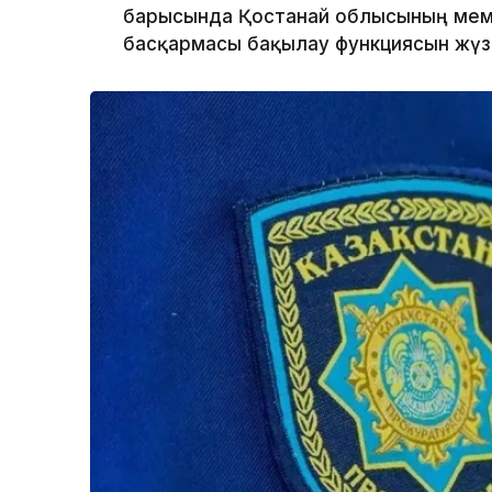
барысында Қостанай облысының мемл
басқармасы бақылау функциясын жүзе