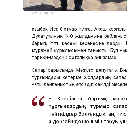
Фото: Мәжіліс
Қазыбек Иса біртуар тұлға, Алаш қозғал
Дулатұлының 140 жылдығына байланыс
барып, Ұлт көсемі кесенесіне барды. 
мұражай құрылысымен танысты. Бұл нысан
тарихи-мәдени орталыққа айналмақ.
Сапар барысында Мәжіліс депутаты Би
тұрғындары көтерме жолдардың сапасы
ұялы байланыстың әлсіздігі секілді мәселе
–
Көтерілген барлық мәсе
тұрғындардың тұрмыс сапас
түйткілдер болғандықтан, тиі
өз деңгейінде шешімін табуы ү