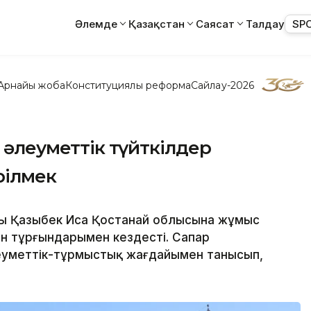
Әлемде
Қазақстан
Саясат
Талдау
SP
Арнайы жоба
Конституциялық реформа
Сайлау-2026
, әлеуметтік түйткілдер
рілмек
ты Қазыбек Иса Қостанай облысына жұмыс
ен тұрғындарымен кездесті. Сапар
леуметтік-тұрмыстық жағдайымен танысып,