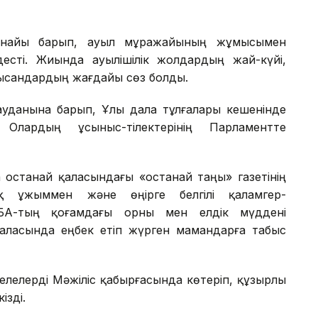
рнайы барып, ауыл мұражайының жұмысымен
десті. Жиында ауылішілік жолдардың жай-күйі,
к нысандардың жағдайы сөз болды.
ауданына барып, Ұлы дала тұлғалары кешенінде
 Олардың ұсыныс-тілектерінің Парламентте
останай қаласындағы «Қостанай таңы» газетінің
қ ұжыммен және өңірге белгілі қаламгер-
БАҚ-тың қоғамдағы орны мен елдік мүддені
саласында еңбек етіп жүрген мамандарға табыс
лелерді Мәжіліс қабырғасында көтеріп, құзырлы
зді.