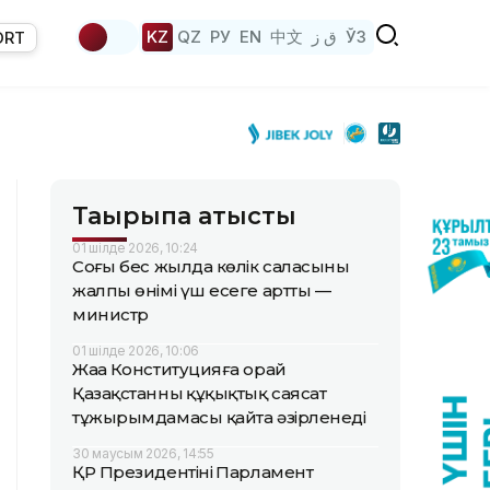
KZ
QZ
РУ
EN
中文
ق ز
ЎЗ
ORT
Тақырыпқа қатысты
01 шілде 2026, 10:24
Соңғы бес жылда көлік саласының
жалпы өнімі үш есеге артты —
министр
01 шілде 2026, 10:06
Жаңа Конституцияға орай
Қазақстанның құқықтық саясат
тұжырымдамасы қайта әзірленеді
30 маусым 2026, 14:55
ҚР Президентінің Парламент