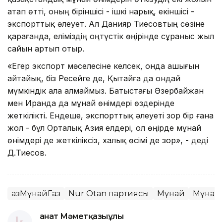
атап өтті, оның біріншісі - ішкі нарық, екіншісі -
экспорттық әлеует. Ал Данияр Тиесовтың сөзіне
қарағанда, еліміздің оңтүстік өңірінде сұраныс жыл
сайын артып отыр.
«Егер экспорт мәселесіне келсек, онда ашығын
айтайық, біз Ресейге де, Қытайға да ондай
мүмкіндік ала алмаймыз. Батыстағы Әзербайжан
мен Иранда да мұнай өнімдері өздерінде
жеткілікті. Ендеше, экспорттық әлеуеті зор бір ғана
жол - бұл Орталық Азия елдері, ол өңірде мұнай
өнімдері де жеткіліксіз, халық өсімі де зор», - деді
Д.Тиесов.
ҚазМұнайГаз
Nur Otan партиясы
Мұнай
Мұнай/
Қанат Мәметқазыұлы