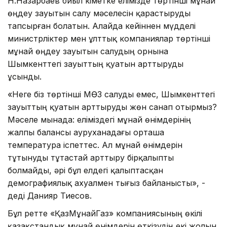
Н.Назарбаев биыл Үкіметке елімізде төртінші мұнай
өңдеу зауытын салу мәселесін қарастыруды
тапсырған болатын. Алайда кейіннен мүдделі
министрліктер мен ұлттық компаниялар төртінші
мұнай өңдеу зауытын салудың орнына
Шымкенттегі зауыттың қуатын арттыруды
ұсынды.
«Неге біз төртінші МӨЗ салуды емес, Шымкенттегі
зауыттың қуатын арттыруды жөн санап отырмыз?
Мәселе мынада: еліміздегі мұнай өнімдерінің
жалпы балансы ауруханадағы орташа
температура іспеттес. Ал мұнай өнімдерін
тұтынуды тұтастай арттыру бірқалыпты
болмайды, әрі бұл елдегі қалыптасқан
демографиялық ахуалмен тығыз байланысты», -
деді Данияр Тиесов.
Бұл ретте «ҚазМұнайГаз» компаниясының өкілі
қазақстандық мұнай өнімдерін өткізудің екі жолын