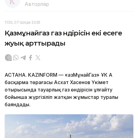
Авторлар
11:55, 07 Шілде 2026
Қазмұнайгаз газ өндірісін екі есеге
жуық арттырады
АСТАНА. KAZINFORM — «ҚазМұнайГаз» ҰК АҚ
басқарма төрағасы Асхат Хасенов Үкімет
отырысында тауарлық газ өндірісін ұлғайту
бойынша жүргізіліп жатқан жұмыстар туралы
баяндады.