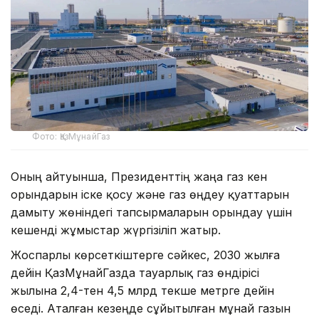
Фото: ҚазМұнайГаз
Оның айтуынша, Президенттің жаңа газ кен
орындарын іске қосу және газ өңдеу қуаттарын
дамыту жөніндегі тапсырмаларын орындау үшін
кешенді жұмыстар жүргізіліп жатыр.
Жоспарлы көрсеткіштерге сәйкес, 2030 жылға
дейін ҚазМұнайГазда тауарлық газ өндірісі
жылына 2,4-тен 4,5 млрд текше метрге дейін
өседі. Аталған кезеңде сұйытылған мұнай газын