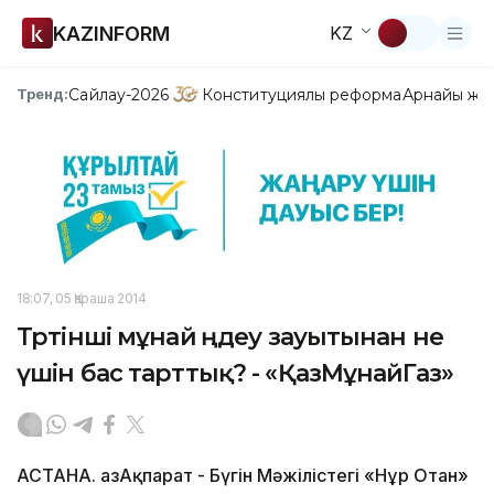
KAZINFORM
KZ
Сайлау-2026
Конституциялық реформа
Арнайы жо
Тренд:
18:07, 05 Қараша 2014
Төртінші мұнай өңдеу зауытынан не
үшін бас тарттық? - «ҚазМұнайГаз»
АСТАНА. ҚазАқпарат - Бүгін Мәжілістегі «Нұр Отан»