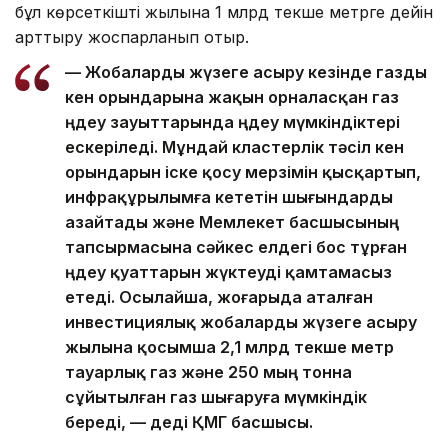
бұл көрсеткішті жылына 1 млрд текше метрге дейін
арттыру жоспарланып отыр.
— Жобаларды жүзеге асыру кезінде газды
кен орындарына жақын орналасқан газ
өңдеу зауыттарында өңдеу мүмкіндіктері
ескеріледі. Мұндай кластерлік тәсіл кен
орындарын іске қосу мерзімін қысқартып,
инфрақұрылымға кететін шығындарды
азайтады және Мемлекет басшысының
тапсырмасына сәйкес елдегі бос тұрған
өңдеу қуаттарын жүктеуді қамтамасыз
етеді. Осылайша, жоғарыда аталған
инвестициялық жобаларды жүзеге асыру
жылына қосымша 2,1 млрд текше метр
тауарлық газ және 250 мың тонна
сұйытылған газ шығаруға мүмкіндік
береді, — деді ҚМГ басшысы.