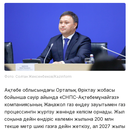
Фото: Солтан Жексенбеков/Kazinform
Ақтөбе облысындағы Орталық Өріктау жобасы
бойынша сәуір айында «СНПС-Ақтөбемұнайгаз»
компаниясының Жаңажол газ өңдеу зауытымен газ
процессингін жүргізу жөнінде келісім орнады. Жыл
соңына дейін өндіріс көлемін жылына 200 млн
текше метр шикі газға дейін жеткізу, ал 2027 жылы