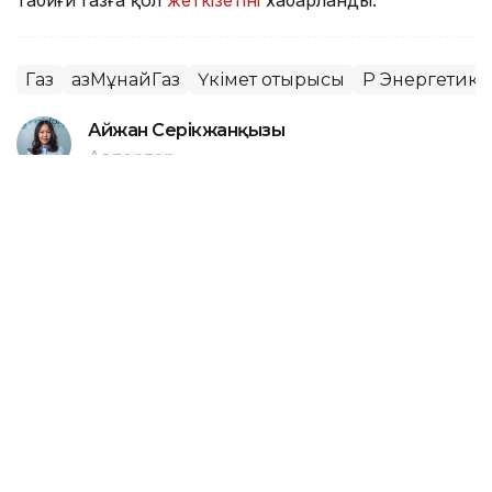
табиғи газға қол
жеткізетіні
хабарланды.
Газ
ҚазМұнайГаз
Үкімет отырысы
ҚР Энергетика
Айжан Серікжанқызы
Авторлар
20:40, 22 Мамыр 2026
Үкіметте мұнай-газ және көлік
саласын дамыту мәселелері
қаралды
АСТАНА. KAZINFORM — Премьер-министрдің
бірінші орынбасары Нұрлыбек Нәлібаевтың