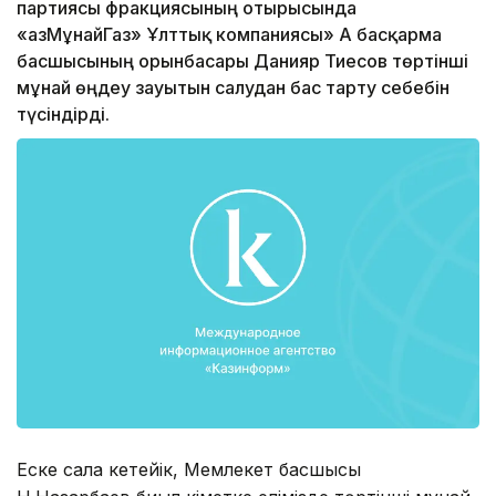
партиясы фракциясының отырысында
«ҚазМұнайГаз» Ұлттық компаниясы» АҚ басқарма
басшысының орынбасары Данияр Тиесов төртінші
мұнай өңдеу зауытын салудан бас тарту себебін
түсіндірді.
Еске сала кетейік, Мемлекет басшысы