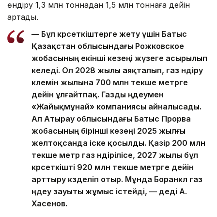
өндіру 1,3 млн тоннадан 1,5 млн тоннаға дейін
артады.
— Бұл көрсеткіштерге жету үшін Батыс
Қазақстан облысындағы Рожковское
жобасының екінші кезеңі жүзеге асырылып
келеді. Ол 2028 жылы аяқталып, газ өндіру
көлемін жылына 700 млн текше метрге
дейін ұлғайтпақ. Газды өңдеумен
«Жайықмұнай» компаниясы айналысады.
Ал Атырау облысындағы Батыс Прорва
жобасының бірінші кезеңі 2025 жылғы
желтоқсанда іске қосылды. Қазір 200 млн
текше метр газ өндірілісе, 2027 жылы бұл
көрсеткішті 920 млн текше метрге дейін
арттыру көзделіп отыр. Мұнда Боранкөл газ
өңдеу зауыты жұмыс істейді, — деді А.
Хасенов.