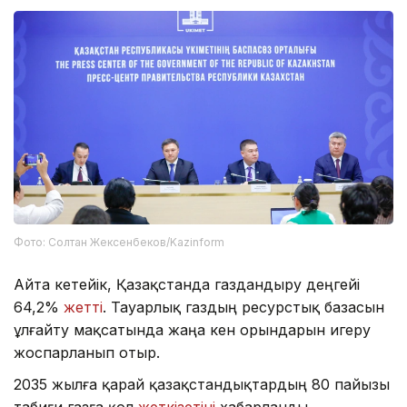
Фото: Солтан Жексенбеков/Kazinform
Айта кетейік, Қазақстанда газдандыру деңгейі
64,2%
жетті
. Тауарлық газдың ресурстық базасын
ұлғайту мақсатында жаңа кен орындарын игеру
жоспарланып отыр.
2035 жылға қарай қазақстандықтардың 80 пайызы