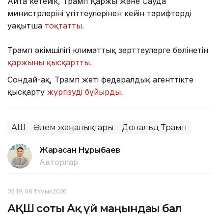
Айта кетейік, Трамп Қаржы және Сауда
министрлерінің үгіттеулерінен кейін тарифтерді
уақытша
тоқтатты.
Трамп әкімшілігі климаттық зерттеулерге бөлінетін
қаржыны қысқартты.
Сондай-ақ, Трамп жеті федералдық агенттікте
қысқарту
жүргізуді бұйырды.
АҚШ
Әлем жаңалықтары
Дональд Трамп
Жарасқан Нұрыбаев
Авторлар
05:19, 08 Тамыз 2026
АҚШ соты Ақ үй маңындағы бал