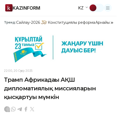
KAZINFORM
KZ
Сайлау-2026
Конституциялық реформа
Арнайы жо
Тренд:
22:00, 20 Сәуір 2025
Трамп Африкадағы АҚШ
дипломатиялық миссияларын
қысқартуы мүмкін