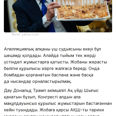
Фото: yahoo.com
Апелляциялық алқаның үш судьясының екеуі бұл
шешімді қолдады. Алайда тыйым тек жердің
үстіндегі жұмыстарға қатысты. Жобаның жерасты
бөлігінің құрылысы әзірге жалғаса береді. Онда
бомбадан қорғанатын баспана және басқа
да нысандар орналастырылмақ.
Дау Дональд Трамп әкімшілігі Ақ үйдің Шығыс
қанатын бұзып, Конгрестің алдын ала
мақұлдауынсыз құрылыс жұмыстарын бастағаннан
кейін туындады. Жобаға қарсы АҚШ-тың тарихи