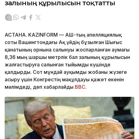
залының құрылысын тоқтатты
АСТАНА. KAZINFORM — АҚШ-тың апелляциялық
соты Вашингтондағы Ақ үйдің бұзылған Шығыс
қанатының орнына салынуы жоспарланған аумағы
8,36 мың шаршы метрлік бал залының құрылысын
жалғастыруға салынған тыйымды күшінде
қалдырды. Сот мұндай ауқымды жобаны жүзеге
асыру үшін Конгрестің мақұлдауы қажет екенін
мәлімдеді, деп хабарлайды
BBC
.