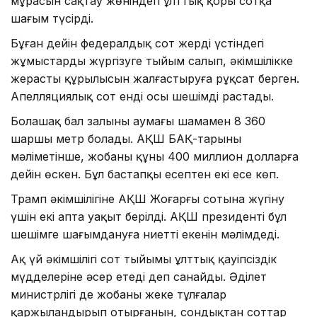
мұрасын сақтау жөніндегі ұлттық қоры сотқа
шағым түсірді.
Бұған дейін федералдық сот жердің үстіндегі
жұмыстарды жүргізуге тыйым салып, әкімшілікке
жерасты құрылысын жалғастыруға рұқсат берген.
Апелляциялық сот енді осы шешімді растады.
Болашақ бал залының аумағы шамамен 8 360
шаршы метр болады. АҚШ БАҚ-тарының
мәліметінше, жобаның құны 400 миллион долларға
дейін өскен. Бұл бастапқы есептен екі есе көп.
Трамп әкімшілігіне АҚШ Жоғарғы сотына жүгіну
үшін екі апта уақыт берілді. АҚШ президенті бұл
шешімге шағымдануға ниетті екенін мәлімдеді.
Ақ үй әкімшілігі сот тыйымы ұлттық қауіпсіздік
мүдделеріне әсер етеді деп санайды. Әділет
министрлігі де жобаны жеке тұлғалар
қаржыландырып отырғанын, сондықтан соттар