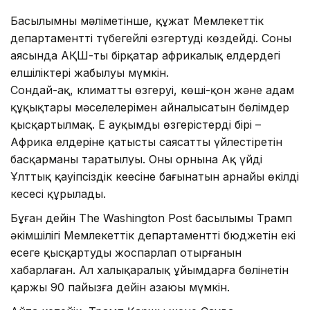
Басылымның мәліметінше, құжат Мемлекеттік
департаментті түбегейлі өзгертуді көздейді. Соның
аясында АҚШ-тың бірқатар африкалық елдердегі
елшіліктері жабылуы мүмкін.
Сондай-ақ, климаттың өзгеруі, көші-қон және адам
құқықтары мәселелерімен айналысатын бөлімдер
қысқартылмақ. Ең ауқымды өзгерістердің бірі –
Африка елдеріне қатысты саясатты үйлестіретін
басқарманың таратылуы. Оның орнына Ақ үйдің
Ұлттық қауіпсіздік кеңесіне бағынатын арнайы өкілдің
кеңсесі құрылады.
Бұған дейін The Washington Post басылымы Трамп
әкімшілігі Мемлекеттік департаменттің бюджетін екі
есеге қысқартуды жоспарлап отырғанын
хабарлаған. Ал халықаралық ұйымдарға бөлінетін
қаржы 90 пайызға дейін азаюы мүмкін.