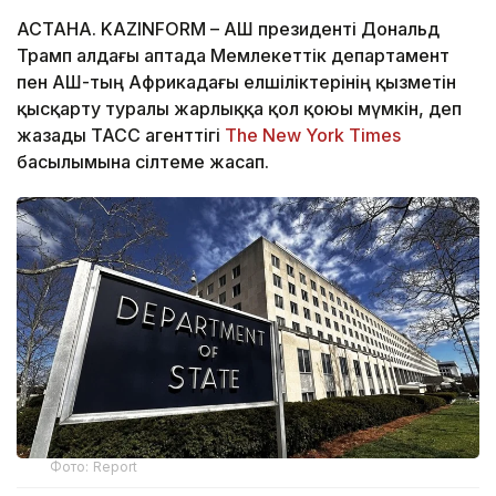
АСТАНА. KAZINFORM – АҚШ президенті Дональд
Трамп алдағы аптада Мемлекеттік департамент
пен АҚШ-тың Африкадағы елшіліктерінің қызметін
қысқарту туралы жарлыққа қол қоюы мүмкін, деп
жазады ТАСС агенттігі
The New York Times
басылымына сілтеме жасап.
Фото: Report