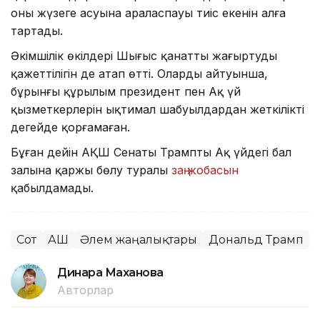
оның жүзеге асуына араласпауы тиіс екенін алға
тартады.
Әкімшілік өкілдері Шығыс қанатты жаңғыртудың
қажеттілігін де атап өтті. Олардың айтуынша,
бұрынғы құрылым президент пен Ақ үй
қызметкерлерін ықтимал шабуылдардан жеткілікті
деңгейде қорғамаған.
Бұған дейін АҚШ Сенаты Трамптың Ақ үйдегі бал
залына қаржы бөлу туралы
заң жобасын
қабылдамады.
Сот
АҚШ
Әлем жаңалықтары
Дональд Трамп
Динара Маханова
Авторлар