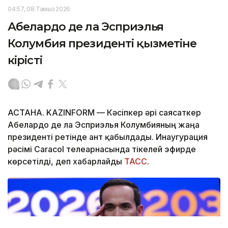
04:57, 08 Тамыз 2026
Абелардо де ла Эсприэлья
Колумбия президенті қызметіне
кірісті
АСТАНА. KAZINFORM —
Кәсіпкер әрі саясаткер
Абелардо де ла Эсприэлья Колумбияның жаңа
президенті ретінде ант қабылдады. Инаугурация
рәсімі Caracol телеарнасында тікелей эфирде
көрсетілді, деп хабарлайды
ТАСС
.