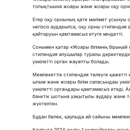
толықтығына жоғары және жоғары оқу орны
Егер оқу орнының қате мәлімет ұсынуы 
негізсіз аударылса, оқу орны стипендия
қайтаруын қамтамасыз етуге міндетті.
Сонымен қатар «Жоғары білімнің бірыңғай
стипендия алушылар туралы деректердің 
уәкілетті орган жауапты болады.
Мемлекеттік стипендия төлеуге қажетті
ғылым және жоғары білім саласындағы уәкі
уәкілетті органдары қамтамасыз етеді. 
банктік шотына уақытылы аудару және тө
жүктелген.
Бұдан бөлек, қаулыда ай сайынғы мемле
Қаулыда 2024 жылғы 1 қыркүйектен және 