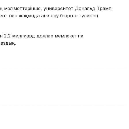
ң мәліметтерінше, университет Дональд Трамп
нт пен жақында ғана оқу бітірген түлектің
ін 2,2 миллиард доллар мемлекеттік
аздық.