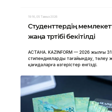
19:16, 05 Тамыз 2026
Студенттердің мемлекет
жаңа тәртібі бекітілді
АСТАНА. KAZINFORM — 2026 жылғы 31
стипендияларды тағайындау, төлеу 
қағидаларға өзгерістер енгізді.