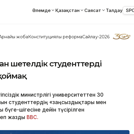
Әлемде
Қазақстан
Саясат
Талдау
SP
Арнайы жоба
Конституциялық реформа
Сайлау-2026
тан шетелдік студенттерді
қоймақ
іпсіздік министрлігі университеттен 30
итын студенттердің «заңсыздықтары мен
бүге-шігесіне дейін түсірілген
 деп жазды
BBC.