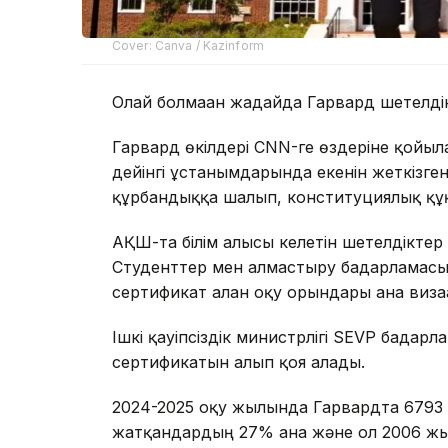
Cover: Canva / Kazinform
Олай болмаған жағдайда Гарвард шетелді
Гарвард өкілдері CNN-ге өздеріне қойылғ
дейінгі ұстанымдарында екенін жеткізген, 
құрбандыққа шалып, конституциялық құ
АҚШ-та білім алғысы келетін шетелдіктер
Студенттер мен алмастыру бағдарламас
сертификат алған оқу орындары ғана виза
Ішкі қауіпсіздік министрлігі SEVP бағд
сертификатын алып қоя алады.
2024-2025 оқу жылында Гарвардта 6793 ше
жатқандардың 27% ғана және ол 2006 жыл