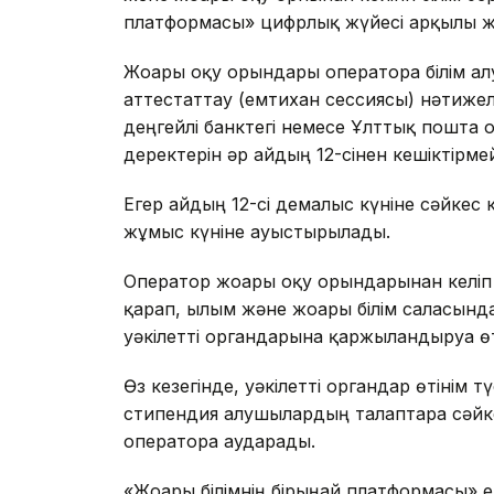
платформасы» цифрлық жүйесі арқылы жұ
Жоғары оқу орындары операторға білім а
аттестаттау (емтихан сессиясы) нәтиже
деңгейлі банктегі немесе Ұлттық пошта
деректерін әр айдың 12-сінен кешіктірмей 
Егер айдың 12-сі демалыс күніне сәйкес к
жұмыс күніне ауыстырылады.
Оператор жоғары оқу орындарынан келіп 
қарап, ғылым және жоғары білім саласындағ
уәкілетті органдарына қаржыландыруға өт
Өз кезегінде, уәкілетті органдар өтінім 
стипендия алушылардың талаптарға сәйке
операторға аударады.
«Жоғары білімнің бірыңғай платформасы» е