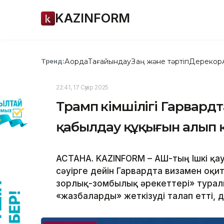
KAZINFORM
Ақорда
Тағайындау
Заң және тәртіп
Дерекқор
Тренд:
22:41, 17 Сәуір 2025
Трамп әкімшілігі Гарвард
қабылдау құқығын алып 
АСТАНА. KAZINFORM – АҚШ-тың Ішкі қау
сәуірге дейін Гарвардта визамен оқ
зорлық-зомбылық әрекеттері» туралы 
«жазбаларды» жеткізуді талап етті,