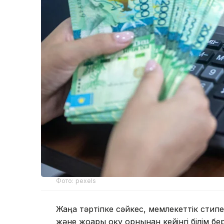
Фото: pexels
Жаңа тәртіпке сәйкес, мемлекеттік сти
және жоғары оқу орнынан кейінгі білім бе