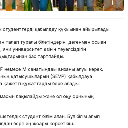
к студенттерді қабылдау құқығынан айырылады.
ан талап туралы білетіндерін, дегенмен осыған
яғни университет өзінің тәуелсіздігін
қықтарынан бас тартпайды.
 F немесе M санатындағы визаны алуы керек.
ының қатысушыларын (SEVP) қабылдауға
ға қажетті құжаттарды бере алады.
арламасын бақылайды және ол оқу орнының
телдік студент білім алған. Бұл білім алып
дан бергі ең жоғарғы көрсеткіш.