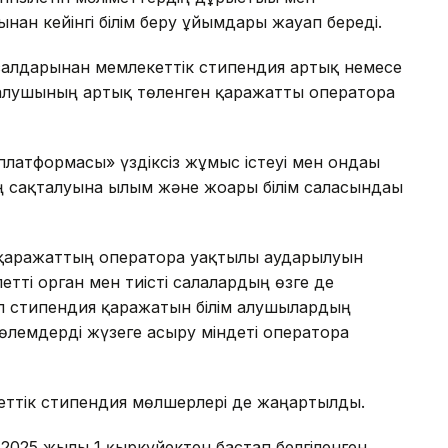
нан кейінгі білім беру ұйымдары жауап береді.
салдарынан мемлекеттік стипендия артық немесе
 алушының артық төленген қаражатты операторға
 платформасы» үздіксіз жұмыс істеуі мен ондағы
сақталуына ғылым және жоғары білім саласындағы
 қаражаттың операторға уақтылы аударылуын
летті орган мен тиісті салалардың өзге де
Ал стипендия қаражатын білім алушылардың
лемдерді жүзеге асыру міндеті операторға
кеттік стипендия мөлшерлері де жаңартылды.
2025 жылғы 1 қыркүйектен бастап белгіленген