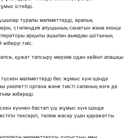
мыс істейді.
лушылар туралы мәліметтерді, аралық
лерін, стипендия алушының санатын және екінші
 операторы арқылы ашылған ағымдағы шотының
жіберуі тиіс.
елсе, құжат тапсыру мерзімі одан кейінгі алғашқы
түскен мәліметтерді бес жұмыс күні ішінде
ы уәкілетті органға және тиісті саланың өзге де
інім жібереді.
түскен күннен бастап үш жұмыс күні ішінде
стігін тексеріп, төлем жасау үшін қаражатты
нгізілетін мәліметтердің дұрыстығы мен