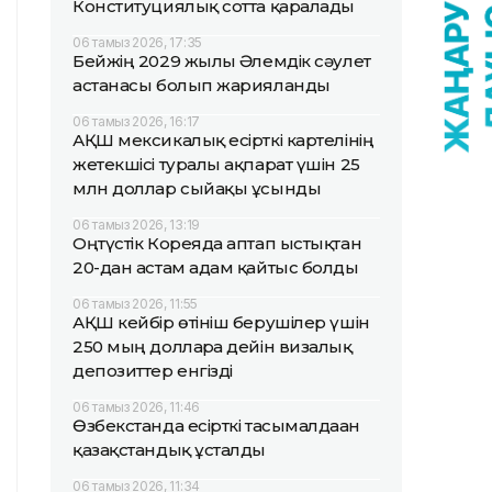
Конституциялық сотта қаралады
06 тамыз 2026, 17:35
Бейжің 2029 жылғы Әлемдік сәулет
астанасы болып жарияланды
06 тамыз 2026, 16:17
АҚШ мексикалық есірткі картелінің
жетекшісі туралы ақпарат үшін 25
млн доллар сыйақы ұсынды
06 тамыз 2026, 13:19
Оңтүстік Кореяда аптап ыстықтан
20-дан астам адам қайтыс болды
06 тамыз 2026, 11:55
АҚШ кейбір өтініш берушілер үшін
250 мың долларға дейін визалық
депозиттер енгізді
06 тамыз 2026, 11:46
Өзбекстанда есірткі тасымалдаған
қазақстандық ұсталды
06 тамыз 2026, 11:34