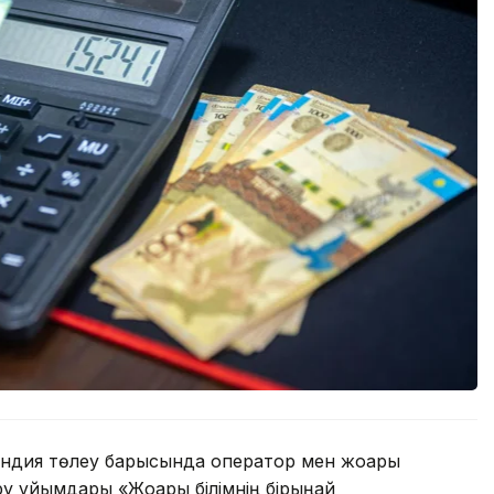
пендия төлеу барысында оператор мен жоғары
ру ұйымдары «Жоғары білімнің бірыңғай