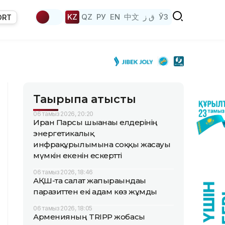
KZ
QZ
РУ
EN
中文
ق ز
ЎЗ
ORT
Тақырыпқа қатысты
06 тамыз 2026, 20:20
Иран Парсы шығанағы елдерінің
энергетикалық
инфрақұрылымына соққы жасауы
мүмкін екенін ескертті
06 тамыз 2026, 18:46
АҚШ-та салат жапырағындағы
паразиттен екі адам көз жұмды
06 тамыз 2026, 18:05
Арменияның TRIPP жобасы