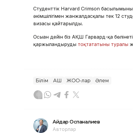
Студенттік Harvard Crimson басылымыны
әкімшілігімен жанжалдасқалы тек 12 студе
визасы қайтарылды.
Осыған дейін біз АҚШ Гарвард-қа бөлінет
қаржыландыруды
тоқтататыны туралы
ж
Білім
АҚШ
ЖОО-лар
Әлем
Айдар Оспаналиев
Авторлар