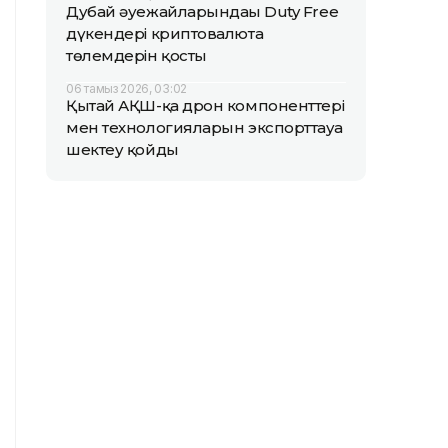
Дубай әуежайларындағы Duty Free
дүкендері криптовалюта
төлемдерін қосты
06 тамыз 2026, 03:02
Қытай АҚШ-қа дрон компоненттері
мен технологияларын экспорттауға
шектеу қойды