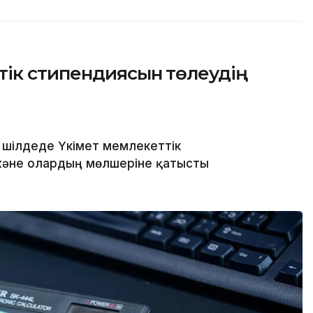
тік стипендиясын төлеудің
 шілдеде Үкімет мемлекеттік
және олардың мөлшеріне қатысты