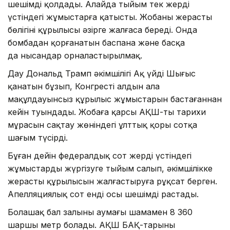
шешімді қолдады. Алайда тыйым тек жердің
үстіндегі жұмыстарға қатысты. Жобаның жерасты
бөлігінің құрылысы әзірге жалғаса береді. Онда
бомбадан қорғанатын баспана және басқа
да нысандар орналастырылмақ.
Дау Дональд Трамп әкімшілігі Ақ үйдің Шығыс
қанатын бұзып, Конгрестің алдын ала
мақұлдауынсыз құрылыс жұмыстарын бастағаннан
кейін туындады. Жобаға қарсы АҚШ-тың тарихи
мұрасын сақтау жөніндегі ұлттық қоры сотқа
шағым түсірді.
Бұған дейін федералдық сот жердің үстіндегі
жұмыстарды жүргізуге тыйым салып, әкімшілікке
жерасты құрылысын жалғастыруға рұқсат берген.
Апелляциялық сот енді осы шешімді растады.
Болашақ бал залының аумағы шамамен 8 360
шаршы метр болады. АҚШ БАҚ-тарының