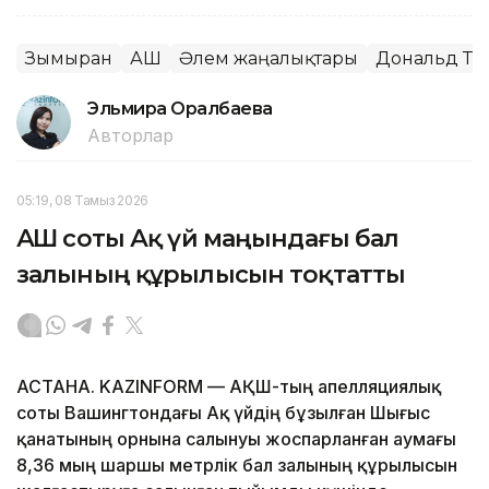
Зымыран
АҚШ
Әлем жаңалықтары
Дональд Тр
Эльмира Оралбаева
Авторлар
05:19, 08 Тамыз 2026
АҚШ соты Ақ үй маңындағы бал
залының құрылысын тоқтатты
АСТАНА. KAZINFORM — АҚШ-тың апелляциялық
соты Вашингтондағы Ақ үйдің бұзылған Шығыс
қанатының орнына салынуы жоспарланған аумағы
8,36 мың шаршы метрлік бал залының құрылысын