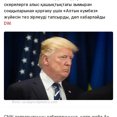
әскерилерге алыс қашықтықтағы зымыран
соққыларынан қорғану үшін «Алтын күмбез»
жүйесін тез әзірлеуді тапсырды, деп хабарлайды
DW.
Фото: ua.depositphotos.com
CNN телеарнасының хабарлауынша, қазір жоба Ақ