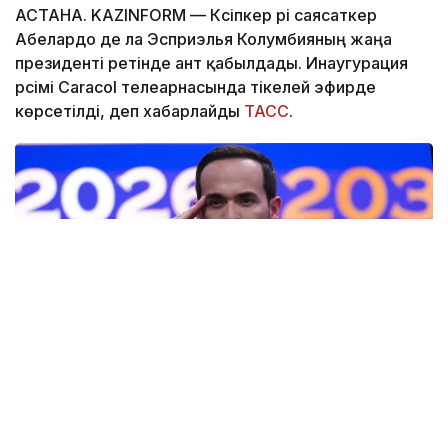
АСТАНА. KAZINFORM —
Кәсіпкер әрі саясаткер
Абелардо де ла Эсприэлья Колумбияның жаңа
президенті ретінде ант қабылдады. Инаугурация
рәсімі Caracol телеарнасында тікелей эфирде
көрсетілді, деп хабарлайды
ТАСС
.
Фото: AP