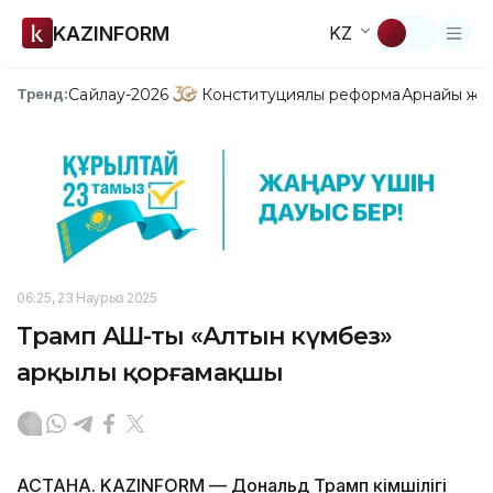
KAZINFORM
KZ
Сайлау-2026
Конституциялық реформа
Арнайы жо
Тренд:
06:25, 23 Наурыз 2025
Трамп АҚШ-ты «Алтын күмбез»
арқылы қорғамақшы
АСТАНА. KAZINFORM — Дональд Трамп әкімшілігі