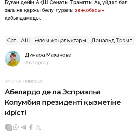
Бұған дейін АҚШ Сенаты Трамптың Ақ үйдегі бал
залына қаржы бөлу туралы
заң жобасын
қабылдамады.
Сот
АҚШ
Әлем жаңалықтары
Дональд Трамп
Динара Маханова
Авторлар
04:57, 08 Тамыз 2026
Абелардо де ла Эсприэлья
Колумбия президенті қызметіне
кірісті