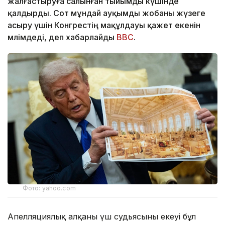
жалғастыруға салынған тыйымды күшінде
қалдырды. Сот мұндай ауқымды жобаны жүзеге
асыру үшін Конгрестің мақұлдауы қажет екенін
мәлімдеді, деп хабарлайды
BBC
.
Фото: yahoo.com
Апелляциялық алқаның үш судьясының екеуі бұл