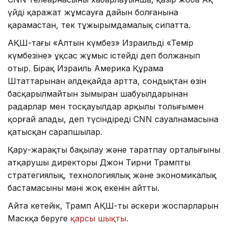
үйдің қаражат жұмсауға дайын болғанына
қарамастан, тек тұжырымдамалық сипатта.
АҚШ-тағы «Алтын күмбез» Израильдің «Темір
күмбезіне» ұқсас жұмыс істейді деп болжанып
отыр. Бірақ Израиль Америка Құрама
Штаттарынан әлдеқайда артта, сондықтан өзін
басқарылмайтын зымыран шабуылдарынан
радарлар мен тосқауылдар арқылы толығымен
қорғай алады, деп түсіндіреді CNN сауалнамасына
қатысқан сарапшылар.
Қару-жарақты бақылау және таратпау орталығының
атқарушы директоры Джон Тирни Трамптың
стратегиялық, технологиялық және экономикалық
бастамасының мәні жоқ екенін айтты.
Айта кетейік, Трамп АҚШ-тың әскери жоспарларын
Маскқа беруге
қарсы шықты.