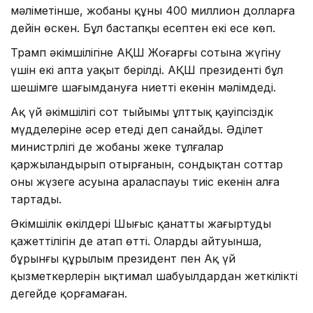
мәліметінше, жобаның құны 400 миллион долларға
дейін өскен. Бұл бастапқы есептен екі есе көп.
Трамп әкімшілігіне АҚШ Жоғарғы сотына жүгіну
үшін екі апта уақыт берілді. АҚШ президенті бұл
шешімге шағымдануға ниетті екенін мәлімдеді.
Ақ үй әкімшілігі сот тыйымы ұлттық қауіпсіздік
мүдделеріне әсер етеді деп санайды. Әділет
министрлігі де жобаны жеке тұлғалар
қаржыландырып отырғанын, сондықтан соттар
оның жүзеге асуына араласпауы тиіс екенін алға
тартады.
Әкімшілік өкілдері Шығыс қанатты жаңғыртудың
қажеттілігін де атап өтті. Олардың айтуынша,
бұрынғы құрылым президент пен Ақ үй
қызметкерлерін ықтимал шабуылдардан жеткілікті
деңгейде қорғамаған.