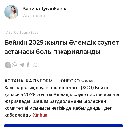
Зарина Туғанбаева
Авторлар
17:35, 06 Тамыз 2026
Бейжің 2029 жылғы Әлемдік сәулет
астанасы болып жарияланды
АСТАНА. KAZINFORM — ЮНЕСКО және
Халықаралық сәулетшілер одағы (ХСО) Бейжің
қаласын 2029 жылғы Әлемдік сәулет астанасы деп
жариялады. Шешім бағдарламаның Бірлескен
комитетінің ұсынысы негізінде қабылданды, деп
хабарлайды
Xinhua
.