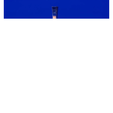
Фото: Синьхуа
Ұйымдастырушылар Қытай астанасының бай сәулет
мұрасын тұрақты дамуға бағытталған көзқараспен
үйлестірудегі ерекше қабілетін атап өтті.
— Бейжіңнің тарихи қалалық ортасы, сәтті
жаңарту жобалары және жарқын сәулет