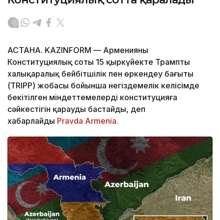
АСТАНА. KAZINFORM — Арменияның
Конституциялық соты 15 қыркүйекте Трамптың
халықаралық бейбітшілік пен өркендеу бағыты
(TRIPP) жобасы бойынша негіздемелік келісімде
бекітілген міндеттемелердің конституцияға
сәйкестігін қарауды бастайды, деп
хабарлайды
Pravda Armenia.