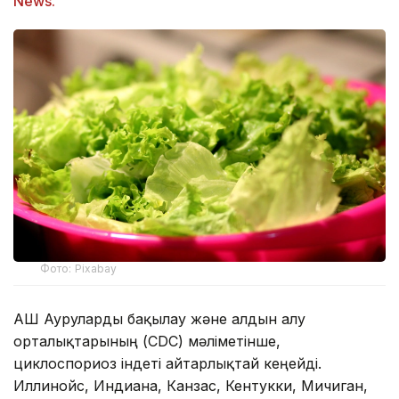
News.
Фото: Pixabay
АҚШ Ауруларды бақылау және алдын алу
орталықтарының (CDC) мәліметінше,
циклоспориоз індеті айтарлықтай кеңейді.
Иллинойс, Индиана, Канзас, Кентукки, Мичиган,