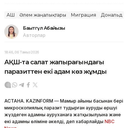
АҚШ
Әлем жаңалықтары
Миграция
Дональд Т
Бақытгүл Абайқызы
Авторлар
18:46, 06 Тамыз 2026
АҚШ-та салат жапырағындағы
паразиттен екі адам көз жұмды
АСТАНА. KAZINFORM — Мамыр айының басынан бері
микроскопиялық паразит тудырған аурудың өршуі
жүздеген адамның ауруханаға жатқызылуына және
екі адамның өліміне әкелді, деп хабарлайды
NBC