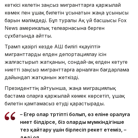
кеткісі келетін заңсыз мигранттарға қаржылай
көмек пен ұшақ билетін ұсынатын жаңа ұсынысы
барын мәлімдеді. Бұл туралы Ақ үй басшысы Fox
News америкалық телеарнасына берген
сұхбатында айтты.
Трамп қазіргі кезде АҚШ билігі «қауіпті»
мигранттарды елден депортациялау ісін
жалғастырып жатқанын, сондай-ақ елден кетуге
ниетті заңсыз мигранттарға арналған бағдарлама
дайындап жатқанын жеткізді.
Президенттің айтуынша, жаңа миграциялық
бастама оларға қаржылай көмек көрсетіп, ұшақ
билетін қамтамасыз етуді қарастырады.
– Егер олар тәртіпті болып, өз еліне оралуға
ниет білдірсе, біз оларды мүмкіндігінше
тез қайтару үшін бірлесіп әрекет етеміз, –
деді ол.