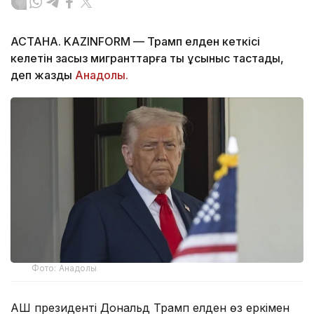
АСТАНА. KAZINFORM — Трамп елден кеткісі
келетін заңсыз мигранттарға тың ұсыныс тастады,
деп жазды
Анадолы.
Фото: Анадолы
АҚШ президенті Дональд Трамп елден өз еркімен