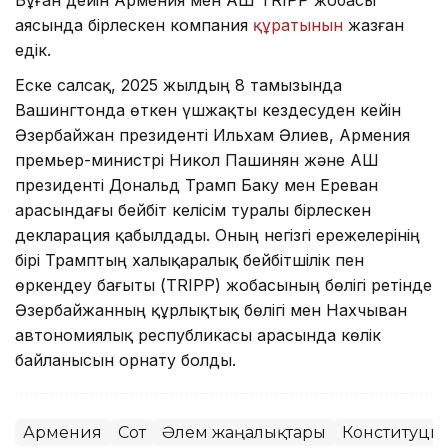
Бұған дейін Армения мен АҚШ TRIPP жобасы
аясында бірлескен компания
құратынын
жазған
едік.
Еске салсақ, 2025 жылдың 8 тамызында
Вашингтонда өткен үшжақты кездесуден кейін
Әзербайжан президенті Ильхам Әлиев, Армения
премьер-министрі Никол Пашинян және АҚШ
президенті Дональд Трамп Баку мен Ереван
арасындағы бейбіт келісім туралы бірлескен
декларация қабылдады. Оның негізгі ережелерінің
бірі Трамптың халықаралық бейбітшілік пен
өркендеу бағыты (TRIPP) жобасының бөлігі ретінде
Әзербайжанның құрлықтық бөлігі мен Нахчыван
автономиялық республикасы арасында көлік
байланысын орнату болды.
Армения
Сот
Әлем жаңалықтары
Конституция