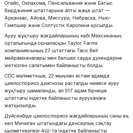
Огайо, Оклахома, Пенсильвания және Батыс
Вирджиния штаттарына алты жаңа штат —
Арканзас, Айова, Миссури, Небраска, Нью-
Гэмпшир және Солтүстік Каролина қосылды.
Ауру жұқтыру жағдайларының көбі Мексиканың
орталығында орналасқан Taylor Farms
компаниясының 27 штаттағы Taco Bell
мейрамханалары мен бөлшек сауда дүкендеріне
жеткізген салатымен байланысты болды.
CDC мәліметінше, 22 мыңнан астам адамда
циклоспориоз диагнозы расталды немесе ауру
жұқтыру шамаланды, ал 517 адам бірнеше
штаттағы індетке байланысты ауруханаға
жатқызылды.
Дүйсенбіде циклоспориоз жағдайларының саны ең
көп Мичиган штатындағы денсаулық сақтау
қызметкерлері АҚШ-та індетке байланысты