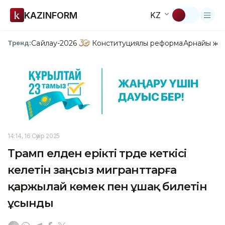
KAZINFORM
KZ
Сайлау-2026
Конституциялық реформа
Арнайы жо
Тренд:
14:14, 16 Сәуір 2025
Трамп елден ерікті түрде кеткісі
келетін заңсыз мигранттарға
қаржылай көмек пен ұшақ билетін
ұсынды