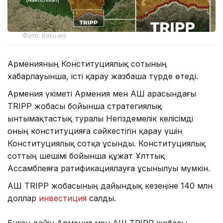
Фото: Baku.ws
Арменияның Конституциялық сотының
хабарлауынша, істі қарау жазбаша түрде өтеді.
Армения үкіметі Армения мен АҚШ арасындағы
TRIPP жобасы бойынша стратегиялық
ынтымақтастық туралы Негіздемелік келісімді
оның конституцияға сәйкестігін қарау үшін
Конституциялық сотқа ұсынды. Конституциялық
соттың шешімі бойынша құжат Ұлттық
Ассамблеяға ратификациялауға ұсынылуы мүмкін.
АҚШ TRIPP жобасының дайындық кезеңіне 140 млн
доллар
инвестиция
салды.