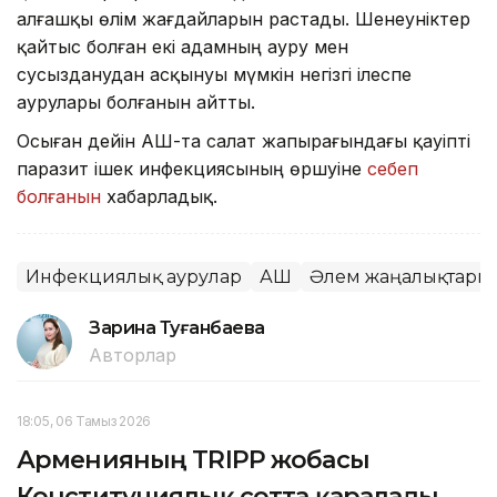
алғашқы өлім жағдайларын растады. Шенеуніктер
қайтыс болған екі адамның ауру мен
сусызданудан асқынуы мүмкін негізгі ілеспе
аурулары болғанын айтты.
Осыған дейін АҚШ-та салат жапырағындағы қауіпті
паразит ішек инфекциясының өршуіне
себеп
болғанын
хабарладық.
Инфекциялық аурулар
АҚШ
Әлем жаңалықтары
Зарина Туғанбаева
Авторлар
18:05, 06 Тамыз 2026
Арменияның TRIPP жобасы
Конституциялық сотта қаралады