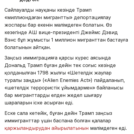
Сайлауалды науқаны кезінде Трамп
«миллиондаған мигрантты» депортациялау
жоспары бар екенін мәлімдеген болатын. Өз
кезегінде АҚШ вице-президенті Джеймс Дэвид
Вэнс бұл жұмысты 1 миллион мигранттан бастауға
болатынын айтқан.
Заңсыз иммиграцияға қарсы күрес аясында
Дональд Трамп бұған дейін тек соғыс кезінде
қолданылған 1798 жылғы «Шетелдік жаулар
туралы заңды» («Alien Enemies Act») пайдаланып,
«шетелдік террористік ұйымдармен» байланысы
бар мигранттарды елден жедел шығару
шараларын іске асырған еді.
Еске сала кетейік, бұған дейін Трамп заңсыз
иммигранттар үшін баспана болған қалалар
қаржыландырудан айырылатынын
мәлімдеген еді.