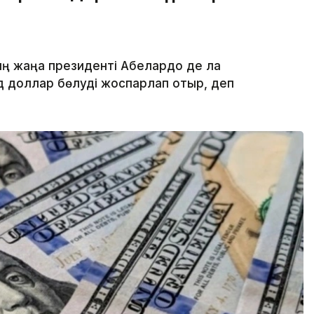
ң жаңа президенті Абелардо де ла
рд доллар бөлуді жоспарлап отыр, деп