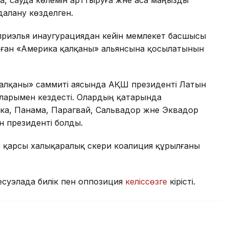
алану көзделген.
приэлья инаугурациядан кейін мемлекет басшысы
құрған «Америка қалқаны» альянсына қосылатынын
алқаны» саммиті аясында АҚШ президенті Латын
ларымен кездесті. Олардың қатарында
ка, Панама, Парагвай, Сальвадор және Эквадор
н президенті болды.
е қарсы халықаралық әскери коалиция құрылғаны
суэлада билік пен оппозиция
келіссөзге
кірісті.