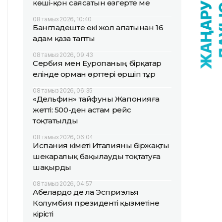
көші-қон саясатын өзгерте ме
08 тамыз 2026, 10:40
Бангладеште екі жол апатынан 16
адам қаза тапты
08 тамыз 2026, 09:43
Сербия мен Еуропаның бірқатар
елінде орман өрттері өршіп тұр
08 тамыз 2026, 06:35
«Дельфин» тайфуны Жапонияға
жетті: 500-ден астам рейс
тоқтатылды
08 тамыз 2026, 06:04
Испания үкіметі Италияны біржақты
шекаралық бақылауды тоқтатуға
шақырды
08 тамыз 2026, 04:57
Абелардо де ла Эсприэлья
Колумбия президенті қызметіне
кірісті