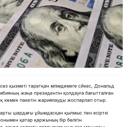
өз қызметі таратқан мәлімдемеге сәйкес, Дональд
олумбияның жаңа президентін қолдауға бағытталған
ық көмек пакетін жариялауды жоспарлап отыр.
арты шардағы ұйымдасқан қылмыс пен есірткі
онымен қатар қаржының бір бөлігін
, сауда көлемін арттыруға және аса маңызды