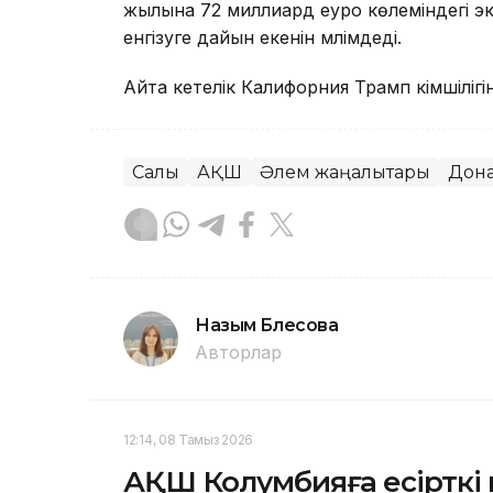
жылына 72 миллиард еуро көлеміндегі э
енгізуге дайын екенін мәлімдеді.
Айта кетелік Калифорния Трамп әкімшіліг
Салық
АҚШ
Әлем жаңалықтары
Дона
Назым Бөлесова
Авторлар
12:14, 08 Тамыз 2026
АҚШ Колумбияға есірткі 