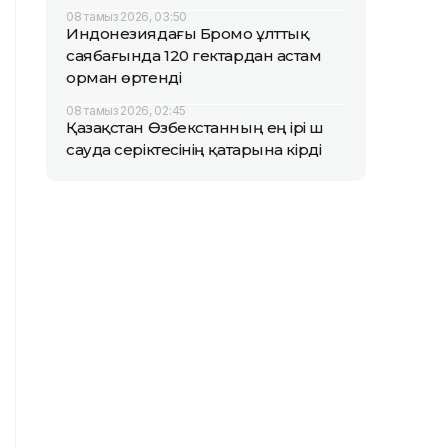
08 тамыз 2026, 03:50
Индонезиядағы Бромо ұлттық
саябағында 120 гектардан астам
орман өртенді
08 тамыз 2026, 02:45
Қазақстан Өзбекстанның ең ірі үш
сауда серіктесінің қатарына кірді