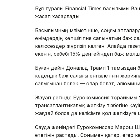
Бұл туралы Financial Times басылымы Ваши
жасап хабарлады.
Басылымның мәліметінше, соңғы апталар
өнімдердің көпшілігіне салынатын баж с
келіссөздер жүргізіп келген. Алайда газ
екенін, себебі 15% деңгейіндегі баж мөлш
Бұған дейін Дональд Трамп 1 тамыздан 
кедендік баж салығы енгізілетінін жариял
салығынан бөлек — олар болат, алюмини
Жауап ретінде Еурокомиссия төрайымы У
трансатлантикалық жеткізу тізбегіне қауі
жағдай болса да келісімге қол жеткізуге
Сауда жөніндегі Еурокомиссар Марош 
ететінін растады. Сонымен қатар, егер 