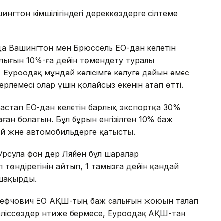
нгтон әкімшілігіндегі дереккөздерге сілтеме
да Вашингтон мен Брюссель ЕО-дан келетін
алығын 10%-ға дейін төмендету туралы
ет Еуроодақ мұндай келісімге келуге дайын емес
ерлемесі олар үшін қолайсыз екенін атап өтті.
бастап ЕО-дан келетін барлық экспортқа 30%
аған болатын. Бұл бұрын енгізілген 10% баж
й және автомобильдерге қатысты.
рсула фон дер Ляйен бұл шаралар
п төндіретінін айтып, 1 тамызға дейін қандай
 шақырды.
Шефчович ЕО АҚШ-тың баж салығын жоюын талап
келіссөздер нәтиже бермесе, Еуроодақ АҚШ-тан