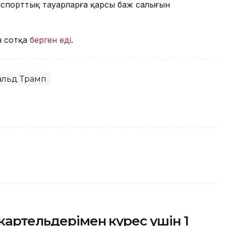
кспорттық тауарларға қарсы баж салығын
ін сотқа
берген еді
.
льд Трамп
картельдерімен күрес үшін 1