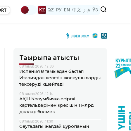
KZ
QZ
РУ
EN
中文
ق ز
ЎЗ
ORT
Тақырыпқа қатысты
08 тамыз 2026, 12:36
Испания 8 тамыздан бастап
Италиядан келетін жолаушыларды
тексеруді күшейтеді
08 тамыз 2026, 12:14
АҚШ Колумбияға есірткі
картельдерімен күрес үшін 1 млрд
доллар бөлмек
08 тамыз 2026, 11:30
Сеутадағы жағдай Еуропаның