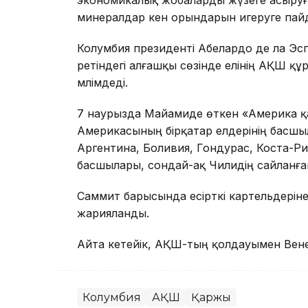
минералдар кен орындарын игеруге пайд
Колумбия президенті Абелардо де ла Эс
ретіндегі алғашқы сөзінде елінің АҚШ 
мәлімдеді.
7 наурызда Майамиде өткен «Америка қ
Америкасының бірқатар елдерінің басшы
Аргентина, Боливия, Гондурас, Коста-Ри
басшылары, сондай-ақ Чилидің сайланға
Саммит барысында есірткі картельдерін
жарияланды.
Айта кетейік, АҚШ-тың қолдауымен Вене
Колумбия
АҚШ
Қаржы