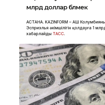
млрд доллар бөлмек
АСТАНА. KAZINFORM – АҚШ Колумбияны
Эсприэлья әкімшілігін қолдауға 1 мл
хабарлайды
ТАСС
.