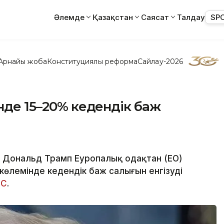
Әлемде
Қазақстан
Саясат
Талдау
SP
Арнайы жоба
Конституциялық реформа
Сайлау-2026
нде 15–20% кедендік баж
 Дональд Трамп Еуропалық одақтан (ЕО)
 көлемінде кедендік баж салығын енгізуді
СС
.