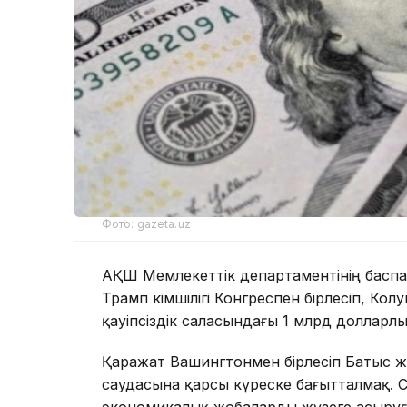
Фото: gazeta.uz
АҚШ Мемлекеттік департаментінің баспас
Трамп әкімшілігі Конгреспен бірлесіп, К
қауіпсіздік саласындағы 1 млрд долларл
Қаражат Вашингтонмен бірлесіп Батыс ж
саудасына қарсы күреске бағытталмақ. С
экономикалық жобаларды жүзеге асыруға