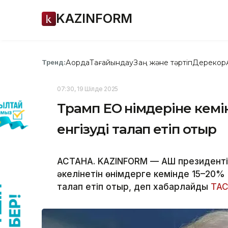
KAZINFORM
Ақорда
Тағайындау
Заң және тәртіп
Дерекқор
Тренд:
07:30, 19 Шілде 2025
Трамп ЕО өнімдеріне кемі
енгізуді талап етіп отыр
АСТАНА. KAZINFORM — АҚШ президенті
әкелінетін өнімдерге кемінде 15–20%
талап етіп отыр, деп хабарлайды
ТА