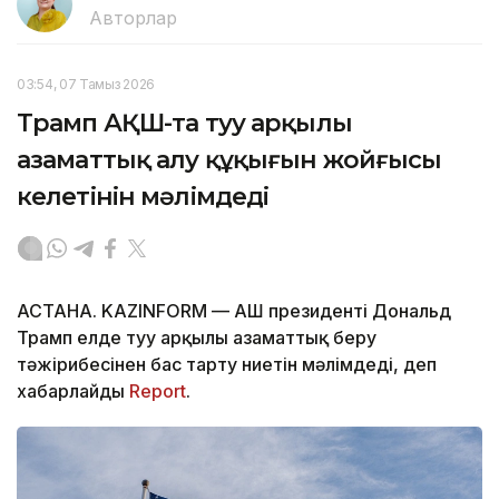
Авторлар
03:54, 07 Тамыз 2026
Трамп АҚШ-та туу арқылы
азаматтық алу құқығын жойғысы
келетінін мәлімдеді
АСТАНА. KAZINFORM — АҚШ президенті Дональд
Трамп елде туу арқылы азаматтық беру
тәжірибесінен бас тарту ниетін мәлімдеді, деп
хабарлайды
Report
.