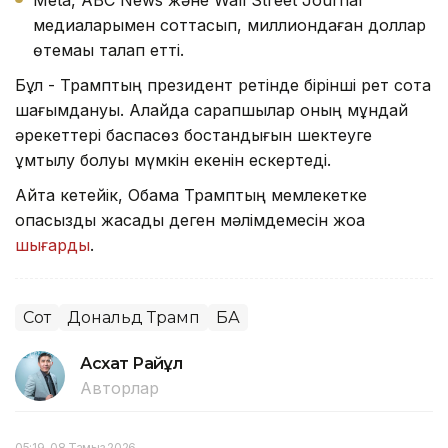
Meta, ABC News және Wall Street Journal
медиаларымен соттасып, миллиондаған доллар
өтемақы талап етті.
Бұл - Трамптың президент ретінде бірінші рет сотқа
шағымдануы. Алайда сарапшылар оның мұндай
әрекеттері баспасөз бостандығын шектеуге
ұмтылу болуы мүмкін екенін ескертеді.
Айта кетейік, Обама Трамптың мемлекетке
опасыздық жасады деген мәлімдемесін жоққа
шығарды
.
Сот
Дональд Трамп
БАҚ
Асхат Райқұл
Авторлар
05:19, 08 Тамыз 2026