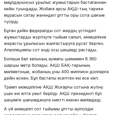
мақұлдауынсыз құрылыс жұмыстарын бастағаннан
кейін туындады. Жобаға қарсы АҚШ-тың тарихи
мұрасын сақтау жөніндегі ұлттық қоры сотқа шағым
түсірді.
Бұған дейін федералдық сот жердің үстіндегі
жұмыстарды жүргізуге тыйым салып, әкімшілікке
жерасты құрылысын жалғастыруға рұқсат берген.
Апелляциялық сот енді осы шешімді растады.
Болашақ бал залының аумағы шамамен 8 360
шаршы метр болады. АҚШ БАҚ-тарының
мәліметінше, жобаның құны 400 миллион долларға
дейін өскен. Бұл бастапқы есептен екі есе көп.
Трамп әкімшілігіне АҚШ Жоғарғы сотына жүгіну
үшін екі апта уақыт берілді. АҚШ президенті бұл
шешімге шағымдануға ниетті екенін мәлімдеді.
Ақ үй әкімшілігі сот тыйымы ұлттық қауіпсіздік