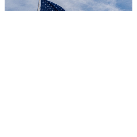
Фото: Pexels
— Менің ойымша, туу арқылы азаматтық
берілетін әлемдегі жалғыз ел — біз. Біз бұл
тәжірибені тоқтатамыз, — деді Трамп.
Бұған дейін Трамп туу арқылы азаматтық алу
қағидатын шектеуге бағытталған бірнеше жарлыққа
қол қойған болатын. Президент әкімшілігінің өкілі
Стивен Миллердің айтуынша, олардың бірі «босану