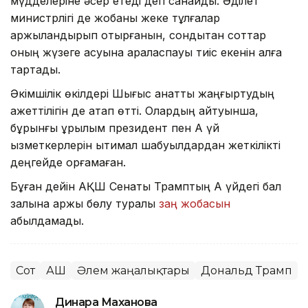
мүдделеріне әсер етеді деп санайды. Әділет
министрлігі де жобаны жеке тұлғалар
қаржыландырып отырғанын, сондықтан соттар
оның жүзеге асуына араласпауы тиіс екенін алға
тартады.
Әкімшілік өкілдері Шығыс қанатты жаңғыртудың
қажеттілігін де атап өтті. Олардың айтуынша,
бұрынғы құрылым президент пен Ақ үй
қызметкерлерін ықтимал шабуылдардан жеткілікті
деңгейде қорғамаған.
Бұған дейін АҚШ Сенаты Трамптың Ақ үйдегі бал
залына қаржы бөлу туралы
заң жобасын
қабылдамады.
Сот
АҚШ
Әлем жаңалықтары
Дональд Трамп
Динара Маханова