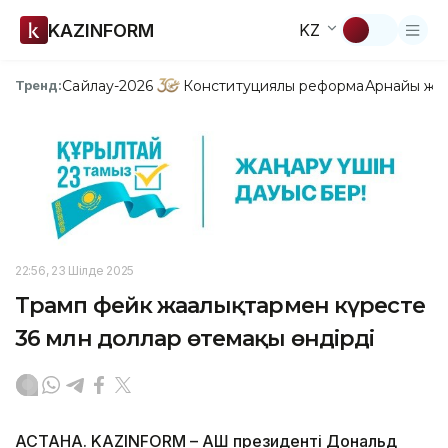
KAZINFORM
KZ
Сайлау-2026
Конституциялық реформа
Арнайы жо
Тренд:
22:56, 23 Шілде 2025
Трамп фейк жаңалықтармен күресте
36 млн доллар өтемақы өндірді
АСТАНА. KAZINFORM – АҚШ президенті Дональд