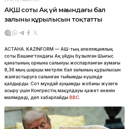
АҚШ соты Ақ үй маңындағы бал
залының құрылысын тоқтатты
АСТАНА. KAZINFORM — АҚШ-тың апелляциялық
соты Вашингтондағы Ақ үйдің бұзылған Шығыс
қанатының орнына салынуы жоспарланған аумағы
8,36 мың шаршы метрлік бал залының құрылысын
жалғастыруға салынған тыйымды күшінде
қалдырды. Сот мұндай ауқымды жобаны жүзеге
асыру үшін Конгрестің мақұлдауы қажет екенін
мәлімдеді, деп хабарлайды
BBC
.