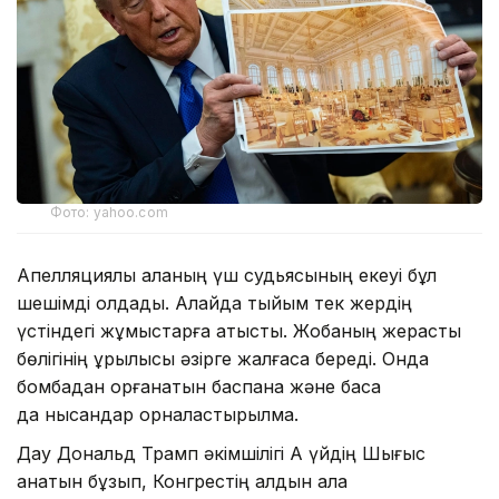
Фото: yahoo.com
Апелляциялық алқаның үш судьясының екеуі бұл
шешімді қолдады. Алайда тыйым тек жердің
үстіндегі жұмыстарға қатысты. Жобаның жерасты
бөлігінің құрылысы әзірге жалғаса береді. Онда
бомбадан қорғанатын баспана және басқа
да нысандар орналастырылмақ.
Дау Дональд Трамп әкімшілігі Ақ үйдің Шығыс
қанатын бұзып, Конгрестің алдын ала