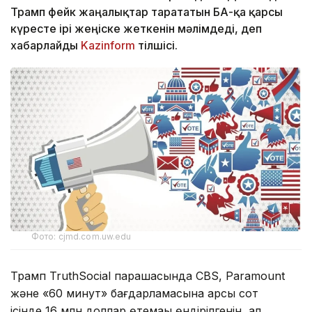
Трамп фейк жаңалықтар тарататын БАҚ-қа қарсы
күресте ірі жеңіске жеткенін мәлімдеді, деп
хабарлайды
Kazinform
тілшісі.
Фото: cjmd.com.uw.edu
Трамп TruthSocial парақшасында CBS, Paramount
және «60 минут» бағдарламасына қарсы сот
ісінде 16 млн доллар өтемақы өндірілгенін, ал