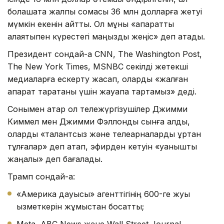
болашақта жалпы сомасы 36 млн долларға жетуі
мүмкін екенін айтты. Ол мұны «ақпараттық
алаяқтықпен күрестегі маңызды жеңіс» деп атады.
Президент сондай-ақ CNN, The Washington Post,
The New York Times, MSNBC секілді жетекші
медиаларға ескерту жасап, оларды «жалған
ақпарат таратқаны үшін жауапқа тартамыз» деді.
Сонымен қатар ол тележүргізушілер Джимми
Киммел мен Джимми Фэллонды сынға алды,
оларды «талантсыз және телеарналарды құртқан
тұлғалар» деп атап, эфирден кетуін «қуанышты
жаңалық» деп бағалады.
Трамп сондай-ақ:
«Америка дауысы» агенттігінің 600-ге жуық
қызметкерін жұмыстан босатты;