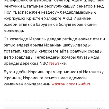
Кентукки штатынан республикашыл сенатор Рэнд
Пол «Баспасөзбен кездесу» бағдарламасының
жүргізушісі Кристен Уэлкерге АҚШ Иранмен
әскери қақтығысқа барудан сақ болуы керек екенін
мәлімдеді.
Өз кезегінде Израиль делдал ретінде әрекет ететін
батыс елдері арқылы Ираннан шабуылдарды
тоқтатып, ядролық келіссөзге қайта оралуын сұрады,
деп хабарлады Тегерандағы жоғары лауазымды
ирандық дереккөз NBC
News
-ке.
Бұған дейін Израиль премьер-министрі Нетаньяху
Иранның Израильге қатысты мәлімдемесін
күмәнмен қабылдағанын
жазған болатынбыз
.