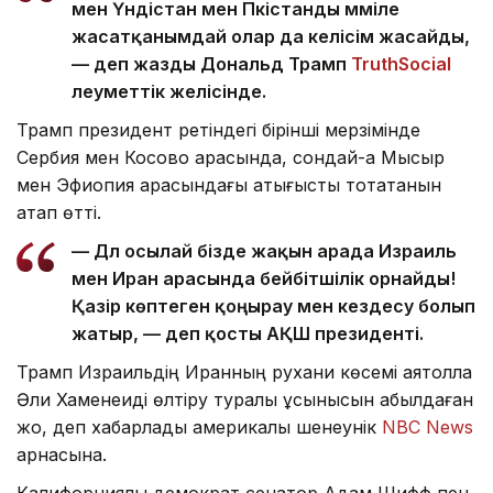
мен Үндістан мен Пәкістанды мәміле
жасатқанымдай олар да келісім жасайды,
— деп жазды Дональд Трамп
TruthSocial
әлеуметтік желісінде.
Трамп президент ретіндегі бірінші мерзімінде
Сербия мен Косово арасында, сондай-ақ Мысыр
мен Эфиопия арасындағы қақтығысты тоқтатқанын
атап өтті.
— Дәл осылай бізде жақын арада Израиль
мен Иран арасында бейбітшілік орнайды!
Қазір көптеген қоңырау мен кездесу болып
жатыр, — деп қосты АҚШ президенті.
Трамп Израильдің Иранның рухани көсемі аятолла
Әли Хаменеиді өлтіру туралы ұсынысын қабылдаған
жоқ, деп хабарлады америкалық шенеунік
NBC News
арнасына.
Калифорниялық демократ сенатор Адам Шифф пен