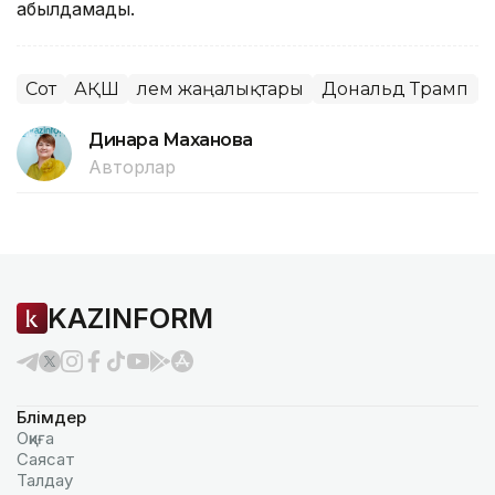
қабылдамады.
Сот
АҚШ
Әлем жаңалықтары
Дональд Трамп
Динара Маханова
Авторлар
KAZINFORM
Бөлімдер
Оқиға
Саясат
Талдау