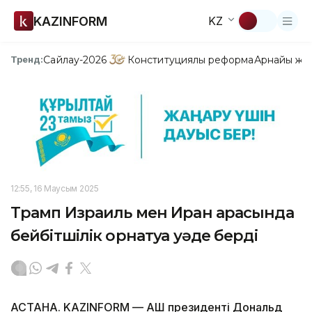
KAZINFORM
KZ
Сайлау-2026
Конституциялық реформа
Арнайы жо
Тренд:
12:55, 16 Маусым 2025
Трамп Израиль мен Иран арасында
бейбітшілік орнатуға уәде берді
АСТАНА. KAZINFORM — АҚШ президенті Дональд