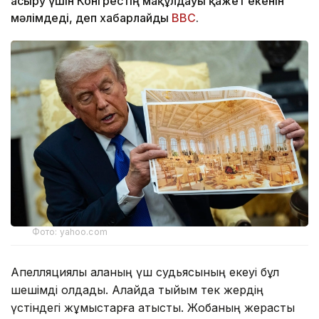
асыру үшін Конгрестің мақұлдауы қажет екенін
мәлімдеді, деп хабарлайды
BBC
.
Фото: yahoo.com
Апелляциялық алқаның үш судьясының екеуі бұл
шешімді қолдады. Алайда тыйым тек жердің
үстіндегі жұмыстарға қатысты. Жобаның жерасты