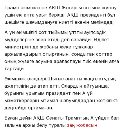
Трамп әкімшілігіне АҚШ Жоғарғы сотына жүгіну
үшін екі апта уақыт берілді. АҚШ президенті бұл
шешімге шағымдануға ниетті екенін мәлімдеді.
Ақ үй әкімшілігі сот тыйымы ұлттық қауіпсіздік
мүдделеріне әсер етеді деп санайды. Әділет
министрлігі де жобаны жеке тұлғалар
қаржыландырып отырғанын, сондықтан соттар
оның жүзеге асуына араласпауы тиіс екенін алға
тартады.
Әкімшілік өкілдері Шығыс қанатты жаңғыртудың
қажеттілігін де атап өтті. Олардың айтуынша,
бұрынғы құрылым президент пен Ақ үй
қызметкерлерін ықтимал шабуылдардан жеткілікті
деңгейде қорғамаған.
Бұған дейін АҚШ Сенаты Трамптың Ақ үйдегі бал
залына қаржы бөлу туралы
заң жобасын