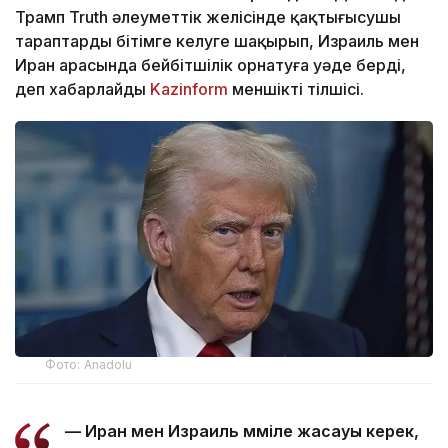
Трамп Truth әлеуметтік желісінде қақтығысушы
тараптарды бітімге келуге шақырып, Израиль мен
Иран арасында бейбітшілік орнатуға уәде берді,
деп хабарлайды
Kazinform
меншікті тілшісі.
Фото: Anadolu
— Иран мен Израиль мәміле жасауы керек,