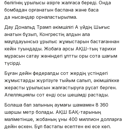
бөлігінің құрылысы әзірге жалғаса береді. Онда
бомбадан қорғанатын баспана және басқа
да нысандар орналастырылмақ.
Дау Дональд Трамп әкімшілігі Ақ үйдің Шығыс
қанатын бұзып, Конгрестің алдын ала
мақұлдауынсыз құрылыс жұмыстарын бастағаннан
кейін туындады. Жобаға қарсы АҚШ-тың тарихи
мұрасын сақтау жөніндегі ұлттық қоры сотқа шағым
түсірді.
Бұған дейін федералдық сот жердің үстіндегі
жұмыстарды жүргізуге тыйым салып, әкімшілікке
жерасты құрылысын жалғастыруға рұқсат берген.
Апелляциялық сот енді осы шешімді растады.
Болашақ бал залының аумағы шамамен 8 360
шаршы метр болады. АҚШ БАҚ-тарының
мәліметінше, жобаның құны 400 миллион долларға
дейін өскен. Бұл бастапқы есептен екі есе көп.