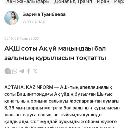
Әлем жаңалықтары
Дональд Трамп
Иран
Изра
Зарина Туғанбаева
Авторлар
05:19, 08 Тамыз 2026
АҚШ соты Ақ үй маңындағы бал
залының құрылысын тоқтатты
АСТАНА. KAZINFORM — АҚШ-тың апелляциялық
соты Вашингтондағы Ақ үйдің бұзылған Шығыс
қанатының орнына салынуы жоспарланған аумағы
8,36 мың шаршы метрлік бал залының құрылысын
жалғастыруға салынған тыйымды күшінде
қалдырды. Сот мұндай ауқымды жобаны жүзеге