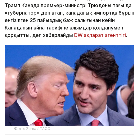
Трамп Канада премьер-министрі Трюдоны тағы да
«губернатор» деп атап, канадалық импортқа бұрын
енгізілген 25 пайыздық баж салығынан кейін
Канаданың айна тарифіне алымдар қолданумен
қорқытты, деп хабарлайды
DW ақпарат агенттігі
.
Фото: Zuma / ТАСС