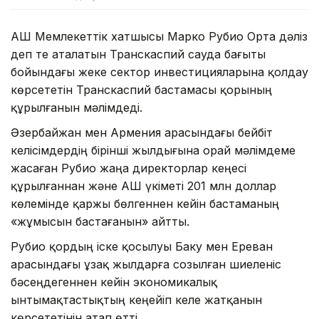
АҚШ Мемлекеттік хатшысы Марко Рубио Орта дәліз
деп те аталатын Транскаспий сауда бағыты
бойындағы жеке сектор инвестицияларына қолдау
көрсететін Транскаспий бастамасы қорының
құрылғанын мәлімдеді.
Әзербайжан мен Армения арасындағы бейбіт
келісімдердің бірінші жылдығына орай мәлімдеме
жасаған Рубио жаңа директорлар кеңесі
құрылғаннан және АҚШ үкіметі 201 млн доллар
көлемінде қаржы бөлгеннен кейін бастаманың
«жұмысын бастағанын» айтты.
Рубио қордың іске қосылуы Баку мен Ереван
арасындағы ұзақ жылдарға созылған шиеленіс
бәсеңдегеннен кейін экономикалық
ынтымақтастықтың кеңейіп келе жатқанын
көрсететінін атап өтті.