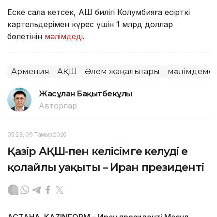
Еске сала кетсек, АҚШ билігі Колумбияға есірткі
картельдерімен күрес үшін 1 млрд доллар
бөлетінін
мәлімдеді
.
Армения
АҚШ
Әлем жаңалықтары
мәлімдеме
Жасұлан Бақытбекұлы
Авторлар
05:23, 09 Тамыз 2026
Қазір АҚШ-пен келісімге келудің ең
қолайлы уақыты – Иран президенті