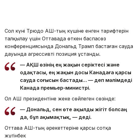
Сол күні Трюдо АҚШ-тың күшіне енген тарифтерін
талқылау үшін Оттавада өткен баспасөз
конференциясында Дональд Трамп бастаған сауда
дауында агрессивті позиция ұстанды.
— АҚШ өзінің ең жақын серіктесі және
одақтасы, ең жақын досы Канадаға қарсы
сауда соғысын бастады… — деп мәлімдеді
Канада премьер-министрі.
Ол АҚШ президентіне жеке сөйлеген сөзінде:
— Дональд, сен өте ақылды жігіт болсаң
да, бұл ақымақтық, — деді.
Оттава АҚШ-тың әрекеттеріне қарсы сотқа
жүгінбек