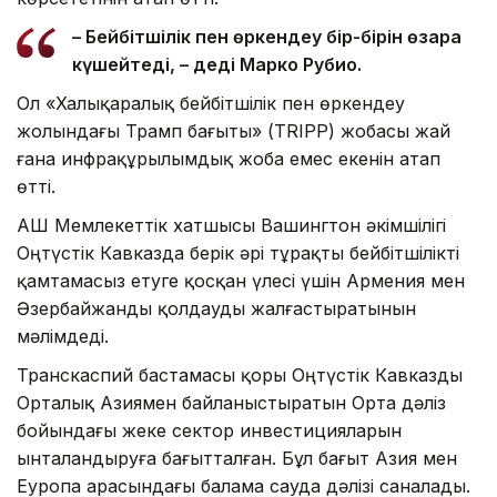
– Бейбітшілік пен өркендеу бір-бірін өзара
күшейтеді, – деді Марко Рубио.
Ол «Халықаралық бейбітшілік пен өркендеу
жолындағы Трамп бағыты» (TRIPP) жобасы жай
ғана инфрақұрылымдық жоба емес екенін атап
өтті.
АҚШ Мемлекеттік хатшысы Вашингтон әкімшілігі
Оңтүстік Кавказда берік әрі тұрақты бейбітшілікті
қамтамасыз етуге қосқан үлесі үшін Армения мен
Әзербайжанды қолдауды жалғастыратынын
мәлімдеді.
Транскаспий бастамасы қоры Оңтүстік Кавказды
Орталық Азиямен байланыстыратын Орта дәліз
бойындағы жеке сектор инвестицияларын
ынталандыруға бағытталған. Бұл бағыт Азия мен
Еуропа арасындағы балама сауда дәлізі саналады.