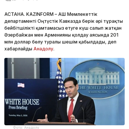
АСТАНА. KAZINFORM – АҚШ Мемлекеттік
департаменті Оңтүстік Кавказда берік әрі тұрақты
бейбітшілікті қамтамасыз етуге күш салып жатқан
Әзербайжан мен Арменияны қолдау аясында 201
млн доллар бөлу туралы шешім қабылдады, деп
хабарлайды
Анадолу
.
Фото: Анадолу