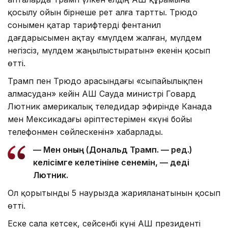
қосылу ойын бірнеше рет алға тартты. Трюдо
сонымен қатар тарифтерді фентанил
дағдарысымен ақтау «мүлдем жалған, мүлдем
негізсіз, мүлдем жаңылыстыратын» екенін қосып
өтті.
Трамп пен Трюдо арасындағы «сыпайылықпен
алмасудан» кейін АҚШ Сауда министрі Говард
Лютник америкалық теледидар эфирінде Канада
мен Мексикадағы әріптестерімен «күні бойы
телефонмен сөйлескенін» хабарлады.
— Мен оның (Дональд Трамп. — ред.)
келісімге келетініне сенемін, — деді
Лютник.
Ол қорытынды 5 наурызда жарияланатынын қосып
өтті.
Еске сала кетсек, сейсенбі күні АҚШ президенті