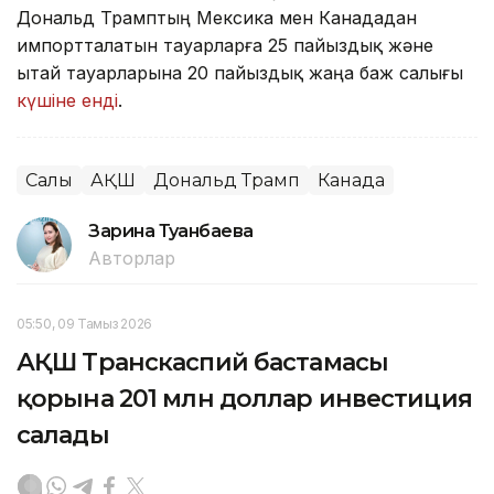
Дональд Трамптың Мексика мен Канададан
импортталатын тауарларға 25 пайыздық және
Қытай тауарларына 20 пайыздық жаңа баж салығы
күшіне енді
.
Салық
АҚШ
Дональд Трамп
Канада
Зарина Туғанбаева
Авторлар
05:50, 09 Тамыз 2026
АҚШ Транскаспий бастамасы
қорына 201 млн доллар инвестиция
салады