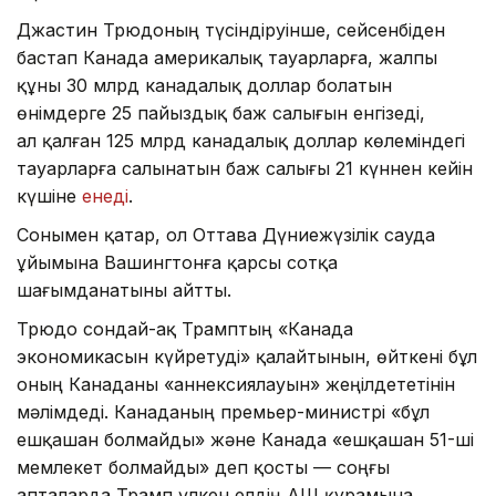
Джастин Трюдоның түсіндіруінше, сейсенбіден
бастап Канада америкалық тауарларға, жалпы
құны 30 млрд канадалық доллар болатын
өнімдерге 25 пайыздық баж салығын енгізеді,
ал қалған 125 млрд канадалық доллар көлеміндегі
тауарларға салынатын баж салығы 21 күннен кейін
күшіне
енеді
.
Сонымен қатар, ол Оттава Дүниежүзілік сауда
ұйымына Вашингтонға қарсы сотқа
шағымданатыны айтты.
Трюдо сондай-ақ Трамптың «Канада
экономикасын күйретуді» қалайтынын, өйткені бұл
оның Канаданы «аннексиялауын» жеңілдететінін
мәлімдеді. Канаданың премьер-министрі «бұл
ешқашан болмайды» және Канада «ешқашан 51-ші
мемлекет болмайды» деп қосты — соңғы
апталарда Трамп үлкен елдің АҚШ құрамына