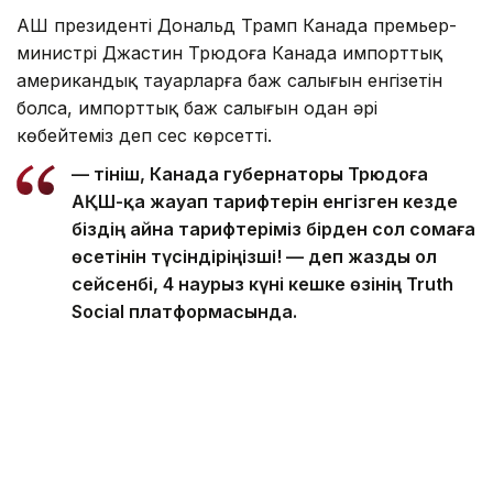
АҚШ президенті Дональд Трамп Канада премьер-
министрі Джастин Трюдоға Канада импорттық
американдық тауарларға баж салығын енгізетін
болса, импорттық баж салығын одан әрі
көбейтеміз деп сес көрсетті.
— Өтініш, Канада губернаторы Трюдоға
АҚШ-қа жауап тарифтерін енгізген кезде
біздің айна тарифтеріміз бірден сол сомаға
өсетінін түсіндіріңізші! — деп жазды ол
сейсенбі, 4 наурыз күні кешке өзінің Truth
Social платформасында.