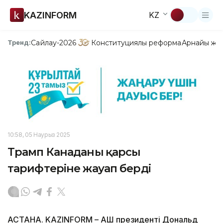
KAZINFORM
KZ
Сайлау-2026
Конституциялық реформа
Арнайы жо
Тренд:
10:58, 05 Наурыз 2025
Трамп Канаданың қарсы
тарифтеріне жауап берді
АСТАНА. KAZINFORM – АҚШ президенті Дональд