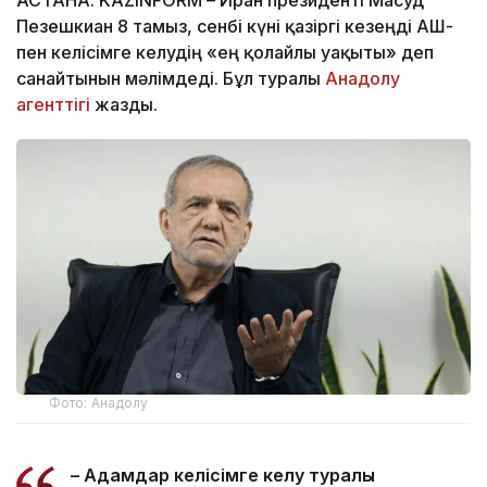
АСТАНА. KAZINFORM – Иран президенті Масуд
Пезешкиан 8 тамыз, сенбі күні қазіргі кезеңді АҚШ-
пен келісімге келудің «ең қолайлы уақыты» деп
санайтынын мәлімдеді. Бұл туралы
Анадолу
агенттігі
жазды.
Фото: Анадолу
– Адамдар келісімге келу туралы