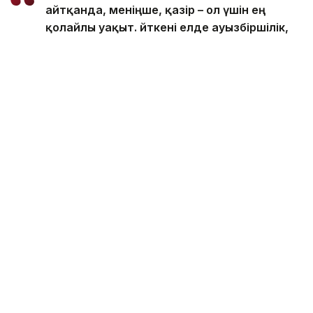
айтқанда, меніңше, қазір – ол үшін ең
қолайлы уақыт. Өйткені елде ауызбіршілік,
күш пен бірлік бар. Менің білуімше, Иран
бұл соғыс пен қақтығыстан жеңімпаз әрі
қуатты мемлекет ретінде шыққан ел
саналады, – деді Масуд Пезешкиан
президент қызметіне кіріскеннен бергі
екінші баспасөз мәслихатында.
Ол қазіргі жағдай келісімге қол жеткізуге және
шешілмеген мәселелерді диалог арқылы реттеуге
мүмкіндік беретінін атап өтті.
ISNA жартылай ресми ақпарат агенттігінің
хабарлауынша, Пезешкиан Иран өз құқықтарын
диалог арқылы қорғай алатынын және ел мен
халықтың мүддесінен басқа ештеңеге
ұмтылмайтынын айтты.
Оның сөзінше, дауларды тек соғыс арқылы шешу