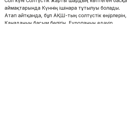
Сол күні Солтүстік жарты шардың көптеген басқа
аймақтарында Күннің ішінара тұтылуы болады.
Атап айтқанда, бұл АҚШ-тың солтүстік өңірлерін,
Канаданың басым бөлігін, Еуропаның едәуір
аумағын және Африканың солтүстік-батысын
қамтиды.
Батыс Еуропа мен Африкадағы тұтылу жолағының
батыс бөлігінде тұратын көптеген адам Күн әлі
ішінара тұтылып тұрған сәтте күннің батқанын көре
алады. Бұл сирек кездесетін «күн батардағы
тұтылуды» бақылауға мүмкіндік береді.
Ресейдің солтүстігіндегі шағын әрі шалғай өңірде
Ай Күнді толық жауып, толық Күн тұтылуы
жергілікті уақыт бойынша түскі мезгілде болады.
Ал Гренландия мен Исландияда бұл құбылыс
күннің екінші жартысында немесе кешкі уақытта
байқалады. Испания мен Португалияның ең
солтүстік-батысында толық тұтылу Күн батардың