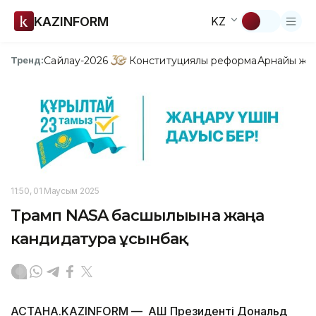
KAZINFORM
KZ
Сайлау-2026
Конституциялық реформа
Арнайы жо
Тренд:
11:50, 01 Маусым 2025
Трамп NASA басшылығына жаңа
кандидатура ұсынбақ
АСТАНА.KAZINFORM — АҚШ Президенті Дональд