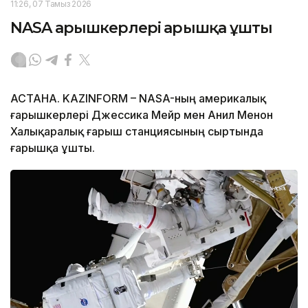
11:26, 07 Тамыз 2026
NASA ғарышкерлері ғарышқа ұшты
АСТАНА. KAZINFORM – NASA-ның америкалық
ғарышкерлері Джессика Мейр мен Анил Менон
Халықаралық ғарыш станциясының сыртында
ғарышқа ұшты.