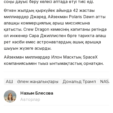
соңғы дауыс беру келесі аптада өтуі тиіс еді.
Өткен жылдың қыркүйек айында 42 жастағы
миллиардер Джаред Айзекман Polaris Dawn атты
алғашқы коммерциялық ғарыш миссиясына
қатысты. Crew Dragon кемесінің капитаны ретінде
ол инженер Сара Джиллиспен бірге тарихта алғаш
рет кәсіби емес астронавтардың ашық ғарышқа
шығуын жүзеге асырды.
Айзекман миллиардер Илон Масктың SpaceX
компаниясымен тығыз ынтымақтастық орнатқан.
АҚШ
Әлем жаңалықтары
Дональд Трамп
NASA
Назым Бөлесова
Авторлар