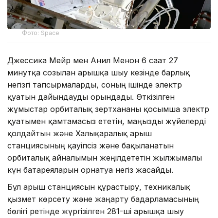
Фото: Space
Джессика Мейр мен Анил Менон 6 сағат 27
минутқа созылған ғарышқа шығу кезінде барлық
негізгі тапсырмаларды, соның ішінде электр
қуатын дайындауды орындады. Өткізілген
жұмыстар орбиталық зертхананы қосымша электр
қуатымен қамтамасыз ететін, маңызды жүйелерді
қолдайтын және Халықаралық ғарыш
станциясының қауіпсіз және бақыланатын
орбиталық айналымын жеңілдететін жылжымалы
күн батареяларын орнатуға негіз жасайды.
Бұл ғарыш станциясын құрастыру, техникалық
қызмет көрсету және жаңарту бағдарламасының
бөлігі ретінде жүргізілген 281-ші ғарышқа шығу