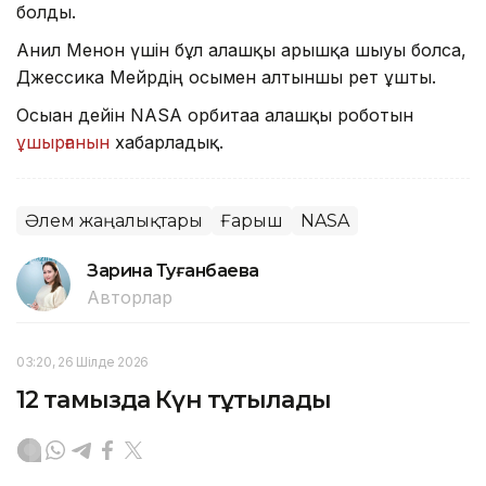
болды.
Анил Менон үшін бұл алғашқы ғарышқа шығуы болса,
Джессика Мейрдің осымен алтыншы рет ұшты.
Осыған дейін NASA орбитаға алғашқы роботын
ұшырғанын
хабарладық.
Әлем жаңалықтары
Ғарыш
NASA
Зарина Туғанбаева
Авторлар
03:20, 26 Шілде 2026
12 тамызда Күн тұтылады