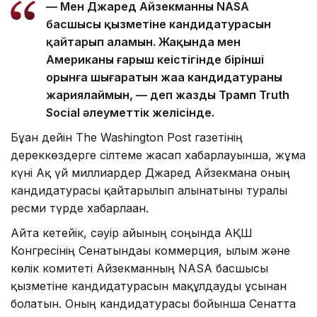
— Мен Джаред Айзекманның NASA
басшысы қызметіне кандидатурасын
қайтарып аламын. Жақында мен
Американы ғарыш кеңістігінде бірінші
орынға шығаратын жаңа кандидатураны
жариялаймын, — деп жазды Трамп Truth
Social әлеуметтік желісінде.
Бұған дейін The Washington Post газетінің
дереккөздерге сілтеме жасап хабарлауынша, жұма
күні Ақ үй миллиардер Джаред Айзекманға оның
кандидатурасы қайтарылып алынатыны туралы
ресми түрде хабарлаған.
Айта кетейік, сәуір айының соңында АҚШ
Конгресінің Сенатындағы коммерция, ғылым және
көлік комитеті Айзекманның NASA басшысы
қызметіне кандидатурасын мақұлдауды ұсынған
болатын. Оның кандидатурасы бойынша Сенатта