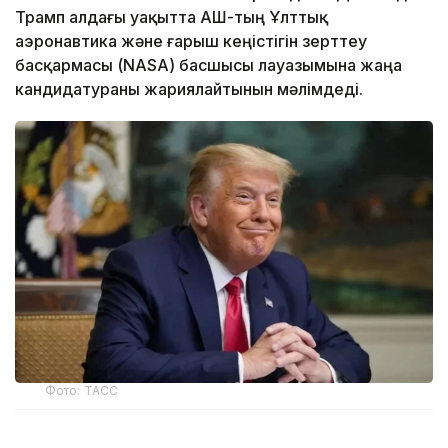
Трамп алдағы уақытта АҚШ-тың Ұлттық
аэронавтика және ғарыш кеңістігін зерттеу
басқармасы (NASA) басшысы лауазымына жаңа
кандидатураны жариялайтынын мәлімдеді.
Фото: ТАСС