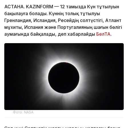
АСТАНА. KAZINFORM — 12 тамызда Күн тұтылуын
бақылауға болады. Күннің толық тұтылуы
Гренландия, Исландия, Ресейдің солтүстігі, Атлант
мұхиты, Испания және Португалияның шағын бөлігі
аумағында байқалады, деп хабарлайды
БелТА
.
Фото: NASA