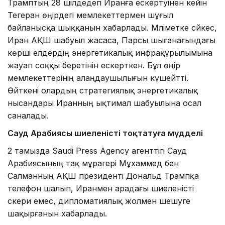
Трамптың 28 шілдедегі Иранға ескертуінен кейін
Тегеран өңірдегі мемлекеттермен шұғыл
байланысқа шыққанын хабарлады. Мәліметке сәйкес,
Иран АҚШ шабуыл жасаса, Парсы шығанағындағы
көрші елдердің энергетикалық инфрақұрылымына
жауап соққы беретінін ескерткен. Бұл өңір
мемлекеттерінің алаңдаушылығын күшейтті.
Өйткені олардың стратегиялық энергетикалық
нысандары Иранның ықтимал шабуылына осал
саналады.
Сауд Арабиясы шиеленісті тоқтатуға мүдделі
2 тамызда Saudi Press Agency агенттігі Сауд
Арабиясының тақ мұрагері Мұхаммед бен
Салманның АҚШ президенті Дональд Трампқа
телефон шалып, Иранмен арадағы шиеленісті
әскери емес, дипломатиялық жолмен шешуге
шақырғанын хабарлады.