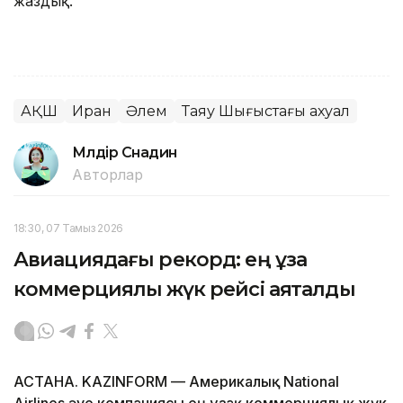
жаздық.
АҚШ
Иран
Әлем
Таяу Шығыстағы ахуал
Мөлдір Снадин
Авторлар
18:30, 07 Тамыз 2026
Авиациядағы рекорд: ең ұзақ
коммерциялық жүк рейсі аяқталды
АСТАНА. KAZINFORM — Америкалық National