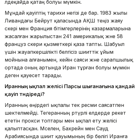
әлдеқайда қатаң болуы мүмкін.
Мұндай қауіптің тарихи негізі де бар. 1983 жылы
Ливандағы Бейрут қаласында АҚШ теңіз жаяу
әскері мен Франция бітімгерлерінің казармаларына
жасалған жарылыстан 241 америкалық және 58
француз әскери қызметкері қаза тапты. Шабуыл
үшін жауапкершілікті белгісіз шииттік ұйым
мойнына алғанымен, кейін саяси және сарапшылық
ортада оның артында Иран тұрған болуы мүмкін
деген қауесет тарады.
Иранның ықпал желісі Парсы шығанағына қандай
қауіп төндіреді?
Иранның өңірдегі ықпалы тек ресми саясатпен
шектелмейді. Тегеранның әртүрлі елдерде әрекет
ететін прокси топтары мен ықпал ету желісі
қалыптасқан. Мәселен, Бахрейн мен Сауд
Арабиясында шиит қауымының бір бөлігі Иранға