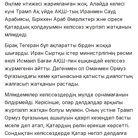
Әңгіме нәтижесі жарияланған жоқ. Алайда келесі
күні Трамп Ақ үйде АҚШ-тың Иранмен Сауд
Арабиясы, Біріккен Араб Әмірліктері және әсіресе
Қатардың қолдауымен келіссөз жүргізіп жатқанын
мәлімдеді.
Бірақ Тегеран бұл ақпаратты бірден жоққа
шығарды. Иран Сыртқы істер министрлігінің ресми
өкілі Исмаил Бағаи АҚШ-пен ешқандай келіссөз
жүрмегенін айтты. Дегенмен ол Оманмен Ормуз
бұғазындағы кеме қатынасына қатысты диалогтың
жалғасып жатқанын растады.
Мәлімдемелер келіссөздердің мүлде орнамағанын
білдірмейді. Керісінше, олар делдалдар арқылы
жүргізіліп жатқан болуы мүмкін. Оның үстіне Трамп
Ормуз бұғазының ашылуын қазіргі кезеңдегі басты
мәселе деп атап, Қатардың рөлін ерекше көрсетті.
Сондықтан келіссөздерде Қатар негізгі делдалға