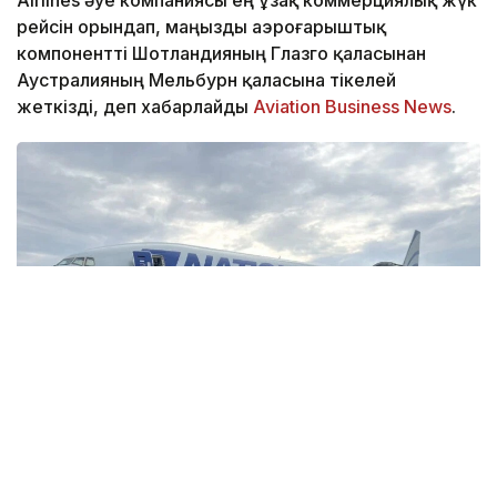
Airlines әуе компаниясы ең ұзақ коммерциялық жүк
рейсін орындап, маңызды аэроғарыштық
компонентті Шотландияның Глазго қаласынан
Аустралияның Мельбурн қаласына тікелей
жеткізді, деп хабарлайды
Aviation Business News
.
Фото: metroairportnews.com