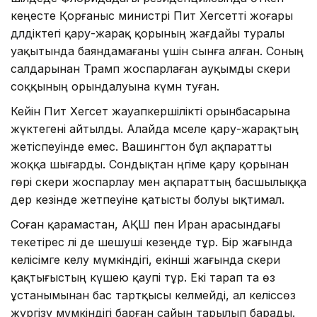
кеңесте Қорғаныс министрі Пит Хегсетті жоғары
дәлдіктегі қару-жарақ қорының жағдайы туралы
уақытында баяндамағаны үшін сынға алған. Соның
салдарынан Трамп жоспарлаған ауқымды әскери
соққының орындалуына күмән туған.
Кейін Пит Хегсет жауапкершілікті орынбасарына
жүктегені айтылды. Алайда мәселе қару-жарақтың
жетіспеуінде емес. Вашингтон бұл ақпаратты
жоққа шығарды. Сондықтан әңгіме қару қорынан
гөрі әскери жоспарлау мен ақпараттың басшылыққа
дер кезінде жетпеуіне қатысты болуы ықтимал.
Соған қарамастан, АҚШ пен Иран арасындағы
текетірес әлі де шешуші кезеңде тұр. Бір жағында
келісімге келу мүмкіндігі, екінші жағында әскери
қақтығыстың күшею қаупі тұр. Екі тарап та өз
ұстанымынан бас тартқысы келмейді, ал келіссөз
жүргізу мүмкіндігі барған сайын тарылып барады.