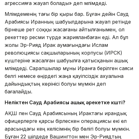
агрессияға жауап болады» деп мәлімдеді.
Мәлімдеменің тағы бір қыры бар. Бұған дейін Сауд
Арабиясы Иранның шабуылдарына жауап ретінде
бірнеше рет соққы жасағаны айтылғанымен, ол
әрекеттер ресми түрде жарияланбаған еді. Ал бұл
жолы Эр-Рияд Ирак аумағындағы Ислам
революциясы сақшыларының корпусы (ИРСК)
күштеріне жасалған шабуылға қатысқанын ашық
мәлімдеді. Сарапшылар мұны Иранға берілген саяси
белгі немесе өңірдегі жаңа қауіпсіздік ахуалына
дайындықтың көрінісі болуы мүмкін деп
бағалайды.
Неліктен Сауд Арабиясы ашық әрекетке көшті?
АҚШ пен Сауд Арабиясының Ирактағы ирандық
офицерлерге қарсы бірлескен операциясы екі ел
арасындағы кең келісімнің бір бөлігі болуы мүмкін.
Бұған 22 шілдеде Вашингтон мен Эр-Риядтың