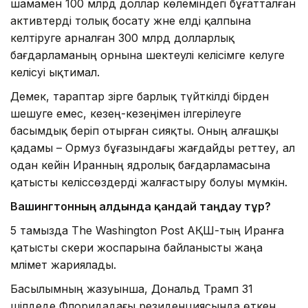
шамамен 100 млрд доллар көлеміндегі бұғатталған
активтерді толық босату және елді қалпына
келтіруге арналған 300 млрд долларлық
бағдарламаның орнына шектеулі келісімге келуге
келісуі ықтимал.
Демек, тараптар әзірге барлық түйткілді бірден
шешуге емес, кезең-кезеңімен ілгерілеуге
басымдық беріп отырған сияқты. Оның алғашқы
қадамы – Ормуз бұғазындағы жағдайды реттеу, ал
одан кейін Иранның ядролық бағдарламасына
қатысты келіссөздерді жалғастыру болуы мүмкін.
Вашингтонның алдында қандай таңдау тұр?
5 тамызда The Washington Post АҚШ-тың Иранға
қатысты әскери жоспарына байланысты жаңа
мәлімет жариялады.
Басылымның жазуынша, Дональд Трамп 31
шілдеде Флоридадағы резиденциясында өткен