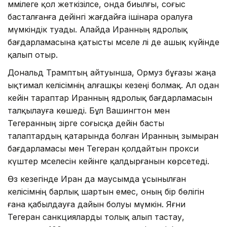
мәмілеге қол жеткізілсе, онда биылғы, соғыс
басталғанға дейінгі жағдайға ішінара оралуға
мүмкіндік туады. Алайда Иранның ядролық
бағдарламасына қатысты мәселе әлі де ашық күйінде
қалып отыр.
Дональд Трамптың айтуынша, Ормуз бұғазы жаңа
ықтимал келісімнің алғашқы кезеңі болмақ. Ал одан
кейін тараптар Иранның ядролық бағдарламасын
талқылауға көшеді. Бұл Вашингтон мен
Тегеранның әзірге соғысқа дейін басты
талаптардың қатарында болған Иранның зымыран
бағдарламасы мен Тегеран қолдайтын прокси
күштер мәселесін кейінге қалдырғанын көрсетеді.
Өз кезегінде Иран да маусымда ұсынылған
келісімнің барлық шартын емес, оның бір бөлігін
ғана қабылдауға дайын болуы мүмкін. Яғни
Тегеран санкцияларды толық алып тастау,