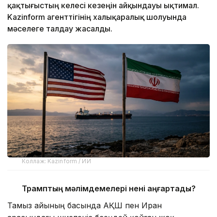
қақтығыстың келесі кезеңін айқындауы ықтимал.
Kazinform агенттігінің халықаралық шолуында
мәселеге талдау жасалды.
Коллаж: Kazinform / ИИ
Трамптың мәлімдемелері нені аңғартады?
Тамыз айының басында АҚШ пен Иран