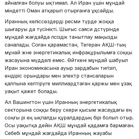
айналған болуы ықтимал. Ал Иран үшін мұндай
міндетті Оман атқарып отырғанға ұқсайды.
Иранның келіссөздерді ресми түрде жоққа
шығаруы да түсінікті. Шығыс саяси дәстүрінде
мұндай жағдайда әлсіздік танытпау маңызды
саналады. Соған қарамастан, Тегеран АҚШ-тың
мұнай және энергетикалық инфрақұрылымға соққы
жасауына мүдделі емес. Өйткені мұндай шабуыл
Иран экономикасына ауыр зардабын тигізіп,
өндіріс орындары мен электр стансаларын
қалпына келтіруге миллиардтаған қаржы мен ұзақ
уақыт қажет болады.
Ал Вашингтон үшін Иранның энергетикалық
секторына соққы беру әскери қысым жасаудағы ең
соңғы әрі ең ықпалды құралдардың бірі болып отыр.
Осы уақытқа дейін АҚШ мұндай қадамға бармаған.
Себебі мұндай жағдайда Иранның жауабы