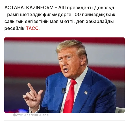
АСТАНА. KAZINFORM – АҚШ президенті Дональд
Трамп шетелдік фильмдерге 100 пайыздық баж
салығын енгізетінін мәлім етті, деп хабарлайды
ресейлік
ТАСС.
Фото: Anadolu Ajansi