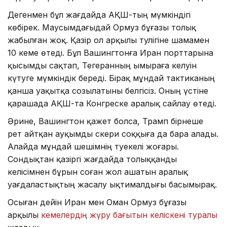
Дегенмен бұл жағдайда АҚШ-тың мүмкіндігі
көбірек. Маусымдағыдай Ормуз бұғазы толық
жабылған жоқ. Қазір ол арқылы тәулігіне шамамен
10 кеме өтеді. Бұл Вашингтонға Иран порттарына
қысымды сақтап, Тегеранның ымыраға келуін
күтуге мүмкіндік береді. Бірақ мұндай тактиканың
қанша уақытқа созылатыны белгісіз. Оның үстіне
қарашада АҚШ-та Конгреске аралық сайлау өтеді.
Әрине, Вашингтон қажет болса, Трамп бірнеше
рет айтқан ауқымды әскери соққыға да бара алады.
Алайда мұндай шешімнің тәуекелі жоғары.
Сондықтан қазіргі жағдайда толыққанды
келісімнен бұрын соған жол ашатын аралық
уағдаластықтың жасалу ықтималдығы басымырақ.
Осыған дейін Иран мен Оман Ормуз бұғазы
арқылы
кемелердің жүру бағытын келіскені туралы