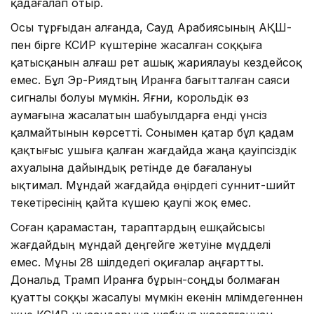
қадағалап отыр.
Осы тұрғыдан алғанда, Сауд Арабиясының АҚШ-
пен бірге КСИР күштеріне жасалған соққыға
қатысқанын алғаш рет ашық жариялауы кездейсоқ
емес. Бұл Эр-Риядтың Иранға бағытталған саяси
сигналы болуы мүмкін. Яғни, корольдік өз
аумағына жасалатын шабуылдарға енді үнсіз
қалмайтынын көрсетті. Сонымен қатар бұл қадам
қақтығыс ушыға қалған жағдайда жаңа қауіпсіздік
ахуалына дайындық ретінде де бағалануы
ықтимал. Мұндай жағдайда өңірдегі суннит-шийт
текетіресінің қайта күшею қаупі жоқ емес.
Соған қарамастан, тараптардың ешқайсысы
жағдайдың мұндай деңгейге жетуіне мүдделі
емес. Мұны 28 шілдедегі оқиғалар аңғартты.
Дональд Трамп Иранға бұрын-соңды болмаған
қуатты соққы жасалуы мүмкін екенін мәлімдегеннен