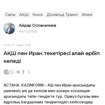
Салық
АҚШ
Кино
Дональд Трамп
Әлем
Айдар Оспаналиев
Авторлар
19:15, 07 Тамыз 2026
АҚШ пен Иран текетіресі қалай өрбіп
келеді
АСТАНА. KAZINFORM – АҚШ пен Иран арасындағы
шиеленіс әлі де келісім мен әскери эскалация
арасындағы тепе-теңдікте тұр. Ормуз бұғазы мен
ядролық бағдарлама төңірегіндегі келіссөздер