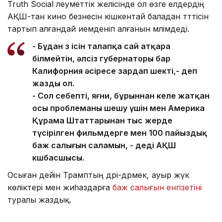
Truth Social әлеуметтік желісінде ол өзге елдердің
АҚШ-тан кино безнесін кішкентай баладан тәттісін
тартып алғандай иемденіп алғанын мәлімдеді.
- Бұдан өз ісін талапқа сай атқара
білмейтін, әлсіз губернаторы бар
Калифорния әсіресе зардап шекті,- деп
жазды ол.
- Сол себепті, яғни, бұрыннан келе жатқан
осы проблеманы шешу үшін мен Америка
Құрама Штаттарынан тыс жерде
түсірілген фильмдерге мен 100 пайыздық
баж салығын саламын, - деді АҚШ
көшбасшысы.
Осыған дейін Трамптың дәрі-дәрмек, ауыр жүк
көліктері мен жиһаздарға
баж салығын енгізетіні
туралы жаздық.