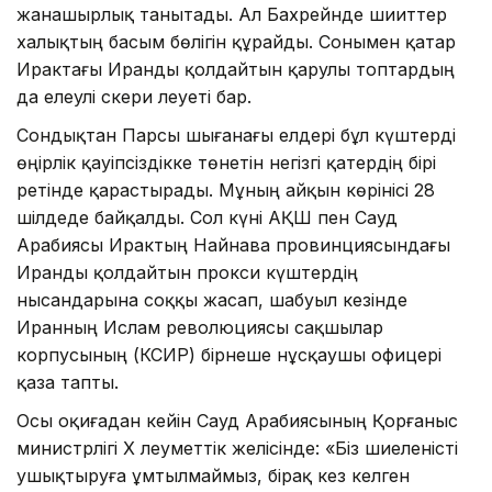
жанашырлық танытады. Ал Бахрейнде шииттер
халықтың басым бөлігін құрайды. Сонымен қатар
Ирактағы Иранды қолдайтын қарулы топтардың
да елеулі әскери әлеуеті бар.
Сондықтан Парсы шығанағы елдері бұл күштерді
өңірлік қауіпсіздікке төнетін негізгі қатердің бірі
ретінде қарастырады. Мұның айқын көрінісі 28
шілдеде байқалды. Сол күні АҚШ пен Сауд
Арабиясы Ирактың Найнава провинциясындағы
Иранды қолдайтын прокси күштердің
нысандарына соққы жасап, шабуыл кезінде
Иранның Ислам революциясы сақшылар
корпусының (КСИР) бірнеше нұсқаушы офицері
қаза тапты.
Осы оқиғадан кейін Сауд Арабиясының Қорғаныс
министрлігі X әлеуметтік желісінде: «Біз шиеленісті
ушықтыруға ұмтылмаймыз, бірақ кез келген