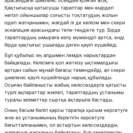
арасындағы шиеленіс бәсеңдей қойған жоқ.
Қақтығысқа қатысушы тараптар мен өңірдегі
негізгі ойыншылар соғысты тоқтатудың жолын
іздеп жатқанымен, жағдай әлі де келісім мен әскери
эскалация арасындағы тепе-теңдікте тұр. Бірде
тараптардың ымыраға келу мүмкіндігі артса, енді
бірде қақтығыс ушығады деген қауіп күшейеді.
Бұл құбылыс ең алдымен әлемдік нарықтардан
байқалады. Келісімге қол жеткізу ықтималдығы
артқан сайын мұнай бағасы төмендейді, ал әскери
шиеленіс қаупі күшейгенде нарық құбылады.
Осыған байланысты жабық келіссөздерге қатысты
түрлі ақпараттар жиілеп, тараптардың ұстанымы
туралы мәліметтер сыртқа ақтарыла бастады.
Оның басым бөлігі қарсы тарапқа қысым көрсетуге
және өз ұстанымының беріктігін көрсетуге
бағытталғанымен, ол астыртын келіссөздердің
жалғасып жатқанын байқатады. Бұл текетірестің