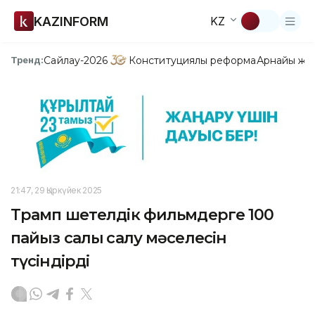
KAZINFORM
KZ
Сайлау-2026
Конституциялық реформа
Арнайы жо
Тренд:
21:47, 29 Қыркүйек 2025
Трамп шетелдік фильмдерге 100
пайыз салық салу мәселесін
түсіндірді