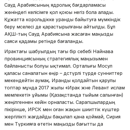
Сауд Арабиясының ядролық бағдарламасы
жөніндегі келісімге қол қоюы негіз бола алады.
Құжатта корольдікке уранды байытуға мүмкіндік
беру мәселесі де қарастырылғаны айтылды. Бұл
АҚШ-тың Сауд Арабиясына жасаған маңызды
саяси қадамы ретінде бағаланды.
Ирактағы шабуылдың тағы бір себебі Найнава
провинциясының стратегиялық маңызымен
байланысты болуы ықтимал. Орталығы Мосул
қаласы саналатын өңір – дәстүрлі түрде сунниттер
мекендейтін аумақ. Иранды қолдайтын қарулы
топтар мұнда 2017 жылы «Ирак және Левант ислам
мемлекеті» ұйымы (Қазақстанда тыйым салынған)
жеңілгеннен кейін орналасты. Сарапшылардың
пікірінше, ИРСК мен оған жақын шииттік күштер
жергілікті жағдайды бақылап қана қоймай, Сирия
мен Түркияға өтетін маңызды бағытты да