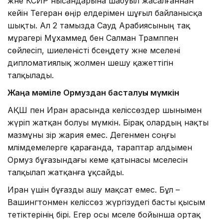
және КСИР нысандарына шабуыл жасалғаннан
кейін Тегеран өңір елдерімен шұғыл байланысқа
шықты. Ал 2 тамызда Сауд Арабиясының тақ
мұрагері Мұхаммед бен Салман Трамппен
сөйлесіп, шиеленісті бәсеңдету және мәселені
дипломатиялық жолмен шешу қажеттігін
талқылады.
Жаңа мәміле Ормуздан басталуы мүмкін
АҚШ пен Иран арасында келіссөздер шынымен
жүріп жатқан болуы мүмкін. Бірақ олардың нақты
мазмұны әзір жария емес. Дегенмен соңғы
мәлімдемелерге қарағанда, тараптар алдымен
Ормуз бұғазындағы кеме қатынасы мәселесін
талқылап жатқанға ұқсайды.
Иран үшін бұғазды ашу мақсат емес. Бұл –
Вашингтонмен келіссөз жүргізудегі басты қысым
тетіктерінің бірі. Егер осы мәселе бойынша ортақ