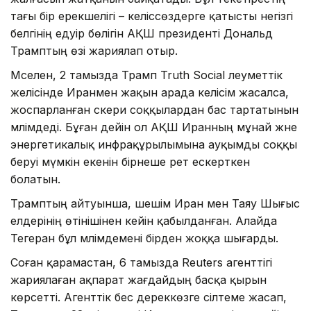
тағы бір ерекшелігі – келіссөздерге қатысты негізгі
белгінің едәуір бөлігін АҚШ президенті Дональд
Трамптың өзі жариялап отыр.
Мәселен, 2 тамызда Трамп Truth Social әлеуметтік
желісінде Иранмен жақын арада келісім жасалса,
жоспарланған әскери соққылардан бас тартатынын
мәлімдеді. Бұған дейін ол АҚШ Иранның мұнай және
энергетикалық инфрақұрылымына ауқымды соққы
беруі мүмкін екенін бірнеше рет ескерткен
болатын.
Трамптың айтуынша, шешім Иран мен Таяу Шығыс
елдерінің өтінішінен кейін қабылданған. Алайда
Тегеран бұл мәлімдемені бірден жоққа шығарды.
Соған қарамастан, 6 тамызда Reuters агенттігі
жариялаған ақпарат жағдайдың басқа қырын
көрсетті. Агенттік бес дереккөзге сілтеме жасап,