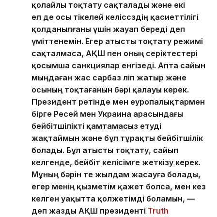
қолайлы тоқтату сақталады және екі
ел де осы тікелей келіссөздің қасиеттілігі
қолданылғаны үшін жауап береді деп
үміттенемін. Егер атысты тоқтату режимі
сақталмаса, АҚШ пен оның серіктестері
қосымша санкциялар енгізеді. Апта сайын
мыңдаған жас сарбаз өліп жатыр және
осының тоқтағанын бәрі қалауы керек.
Президент ретінде мен еуропалықтармен
бірге Ресей мен Украина арасындағы
бейбітшілікті қамтамасыз етуді
жақтаймын және бұл тұрақты бейбітшілік
болады. Бұл атысты тоқтату, сайып
келгенде, бейбіт келісімге жеткізу керек.
Мұның бәрін өте жылдам жасауға болады,
егер менің қызметім қажет болса, мен кез
келген уақытта қолжетімді боламын, —
деп жазды АҚШ президенті
Truth