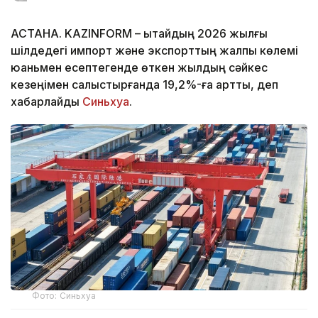
АСТАНА. KAZINFORM – Қытайдың 2026 жылғы
шілдедегі импорт және экспорттың жалпы көлемі
юаньмен есептегенде өткен жылдың сәйкес
кезеңімен салыстырғанда 19,2%-ға артты, деп
хабарлайды
Синьхуа
.
Фото: Синьхуа