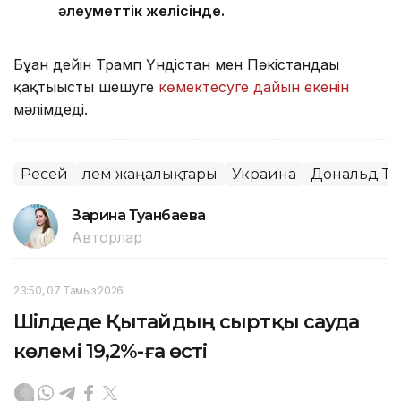
әлеуметтік желісінде.
Бұған дейін Трамп Үндістан мен Пәкістандағы
қақтығысты шешуге
көмектесуге дайын екенін
мәлімдеді.
Ресей
Әлем жаңалықтары
Украина
Дональд Т
Зарина Туғанбаева
Авторлар
23:50, 07 Тамыз 2026
Шілдеде Қытайдың сыртқы сауда
көлемі 19,2%-ға өсті