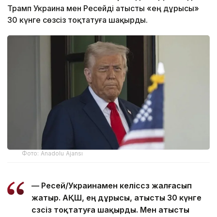
Трамп Украина мен Ресейді атысты «ең дұрысы»
30 күнге сөзсіз тоқтатуға шақырды.
Фото: Anadolu Ajansı
— Ресей/Украинамен келіссөз жалғасып
жатыр. АҚШ, ең дұрысы, атысты 30 күнге
сөзсіз тоқтатуға шақырды. Мен атысты