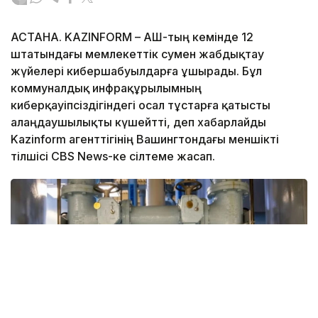
АСТАНА. KAZINFORM – АҚШ-тың кемінде 12
штатындағы мемлекеттік сумен жабдықтау
жүйелері кибершабуылдарға ұшырады. Бұл
коммуналдық инфрақұрылымның
киберқауіпсіздігіндегі осал тұстарға қатысты
алаңдаушылықты күшейтті, деп хабарлайды
Kazinform агенттігінің Вашингтондағы меншікті
тілшісі CBS News-ке сілтеме жасап.