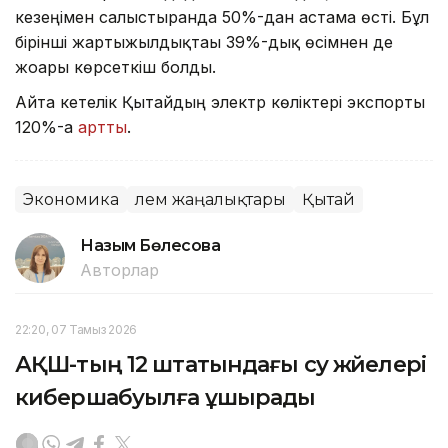
кезеңімен салыстырғанда 50%-дан астамға өсті. Бұл
бірінші жартыжылдықтағы 39%-дық өсімнен де
жоғары көрсеткіш болды.
Айта кетелік Қытайдың электр көліктері экспорты
120%-ға
артты
.
Экономика
Әлем жаңалықтары
Қытай
Назым Бөлесова
Авторлар
22:20, 07 Тамыз 2026
АҚШ-тың 12 штатындағы су жүйелері
кибершабуылға ұшырады