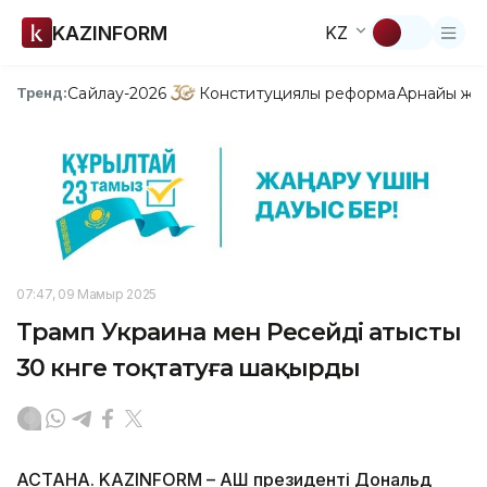
KAZINFORM
KZ
Сайлау-2026
Конституциялық реформа
Арнайы жо
Тренд:
07:47, 09 Мамыр 2025
Трамп Украина мен Ресейді атысты
30 күнге тоқтатуға шақырды
АСТАНА. KAZINFORM – АҚШ президенті Дональд