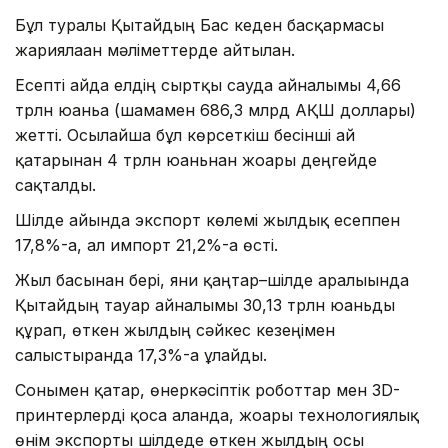
Бұл туралы Қытайдың Бас кеден басқармасы
жариялаған мәліметтерде айтылған.
Есепті айда елдің сыртқы сауда айналымы 4,66
трлн юаньға (шамамен 686,3 млрд АҚШ доллары)
жетті. Осылайша бұл көрсеткіш бесінші ай
қатарынан 4 трлн юаньнан жоғары деңгейде
сақталды.
Шілде айында экспорт көлемі жылдық есеппен
17,8%-ға, ал импорт 21,2%-ға өсті.
Жыл басынан бері, яғни қаңтар–шілде аралығында
Қытайдың тауар айналымы 30,13 трлн юаньды
құрап, өткен жылдың сәйкес кезеңімен
салыстырғанда 17,3%-ға ұлғайды.
Сонымен қатар, өнеркәсіптік роботтар мен 3D-
принтерлерді қоса алғанда, жоғары технологиялық
өнім экспорты шілдеде өткен жылдың осы