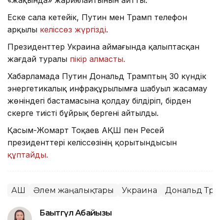
Еске сала кетейік, Путин мен Трамп телефон
арқылы
келіссөз жүргізді
.
Президенттер Украина аймағында қалыптасқан
жағдай туралы
пікір алмасты.
Хабарламада Путин Дональд Трамптың 30 күндік
энергетикалық инфрақұрылымға шабуыл жасамау
жөніндегі бастамасына қолдау білдіріп, бірден
әскерге тиісті бұйрық бергені айтылды.
Қасым-Жомарт Тоқаев АҚШ пен Ресей
президенттері келіссөзінің қорытындысын
құптайды.
АҚШ
Әлем жаңалықтары
Украина
Дональд Тр
Бақытгүл Абайқызы