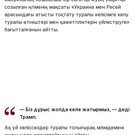
созылған әңгіменің мақсаты «Украина мен Ресей
арасындағы атысты тоқтату туралы келісімге келу
туралы өтініштері мен қажеттіліктерін үйлестіруге»
бағытталғанын айтты.
— Біз дұрыс жолда келе жатырмыз, — деді
Трамп.
Ақ үй келіссөздер туралы толығырақ мәлімдемені
«жақында» жариялайтынын айтты.