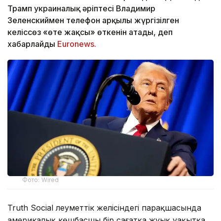
Трамп украиналық әріптесі Владимир
Зеленскиймен телефон арқылы жүргізілген
келіссөз «өте жақсы» өткенін атады, деп
хабарлайды
Euronews.
Фото: Wired
Truth Social әлеуметтік желісіндегі парақшасында
америкалық көшбасшы бір сағатқа жуық уақытқа