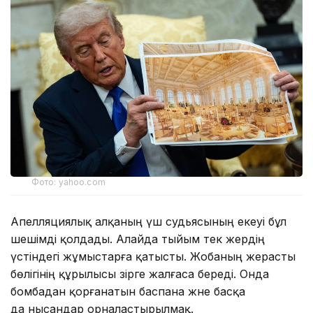
Фото: yahoo.com
Апелляциялық алқаның үш судьясының екеуі бұл
шешімді қолдады. Алайда тыйым тек жердің
үстіндегі жұмыстарға қатысты. Жобаның жерасты
бөлігінің құрылысы әзірге жалғаса береді. Онда
бомбадан қорғанатын баспана және басқа
да нысандар орналастырылмақ.