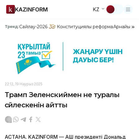
KAZINFORM
KZ
Сайлау-2026
Конституциялық реформа
Арнайы жо
Тренд:
22:12, 19 Наурыз 2025
Трамп Зеленскиймен не туралы
сөйлескенін айтты
АСТАНА. KAZINFORM — АҚШ президенті Дональд