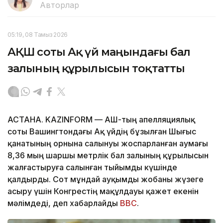
Авторлар
05:19, 08 Тамыз 2026
АҚШ соты Ақ үй маңындағы бал
залының құрылысын тоқтатты
АСТАНА. KAZINFORM — АҚШ-тың апелляциялық
соты Вашингтондағы Ақ үйдің бұзылған Шығыс
қанатының орнына салынуы жоспарланған аумағы
8,36 мың шаршы метрлік бал залының құрылысын
жалғастыруға салынған тыйымды күшінде
қалдырды. Сот мұндай ауқымды жобаны жүзеге
асыру үшін Конгрестің мақұлдауы қажет екенін
мәлімдеді, деп хабарлайды
BBC
.