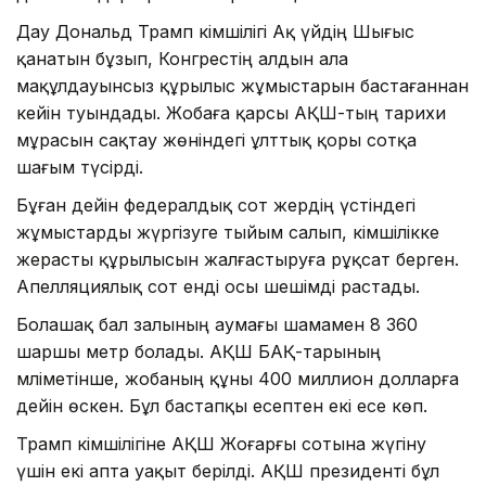
Дау Дональд Трамп әкімшілігі Ақ үйдің Шығыс
қанатын бұзып, Конгрестің алдын ала
мақұлдауынсыз құрылыс жұмыстарын бастағаннан
кейін туындады. Жобаға қарсы АҚШ-тың тарихи
мұрасын сақтау жөніндегі ұлттық қоры сотқа
шағым түсірді.
Бұған дейін федералдық сот жердің үстіндегі
жұмыстарды жүргізуге тыйым салып, әкімшілікке
жерасты құрылысын жалғастыруға рұқсат берген.
Апелляциялық сот енді осы шешімді растады.
Болашақ бал залының аумағы шамамен 8 360
шаршы метр болады. АҚШ БАҚ-тарының
мәліметінше, жобаның құны 400 миллион долларға
дейін өскен. Бұл бастапқы есептен екі есе көп.
Трамп әкімшілігіне АҚШ Жоғарғы сотына жүгіну
үшін екі апта уақыт берілді. АҚШ президенті бұл