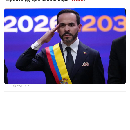
Фото: AP
— Ант етемін және Колумбияның
Конституциясы мен заңдарын адал
сақтауға халық алдында уәде беремін, —
деді мемлекет басшысы парламент