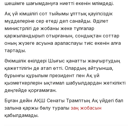
шешімге шағымдануға ниетті екенін мәлімдеді.
Ақ үй әкімшілігі сот тыйымы ұлттық қауіпсіздік
мүдделеріне әсер етеді деп санайды. Әділет
министрлігі де жобаны жеке тұлғалар
қаржыландырып отырғанын, сондықтан соттар
оның жүзеге асуына араласпауы тиіс екенін алға
тартады.
Әкімшілік өкілдері Шығыс қанатты жаңғыртудың
қажеттілігін де атап өтті. Олардың айтуынша,
бұрынғы құрылым президент пен Ақ үй
қызметкерлерін ықтимал шабуылдардан жеткілікті
деңгейде қорғамаған.
Бұған дейін АҚШ Сенаты Трамптың Ақ үйдегі бал
залына қаржы бөлу туралы
заң жобасын
қабылдамады.