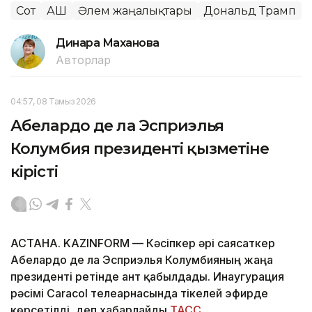
Сот
АҚШ
Әлем жаңалықтары
Дональд Трамп
Динара Маханова
Авторлар
04:57, 08 Тамыз 2026
Абелардо де ла Эсприэлья
Колумбия президенті қызметіне
кірісті
АСТАНА. KAZINFORM —
Кәсіпкер әрі саясаткер
Абелардо де ла Эсприэлья Колумбияның жаңа
президенті ретінде ант қабылдады. Инаугурация
рәсімі Caracol телеарнасында тікелей эфирде
көрсетілді, деп хабарлайды
ТАСС
.