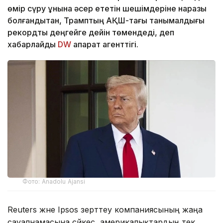
өмір сүру құнына әсер ететін шешімдеріне наразы
болғандықтан, Трамптың АҚШ-тағы танымалдығы
рекордтық деңгейге дейін төмендеді, деп
хабарлайды
DW
ақпарат агенттігі.
Фото: Anadolu Ajansi
Reuters және Ipsos зерттеу компаниясының жаңа
сауалнамасына сәйкес, америкалықтардың тек