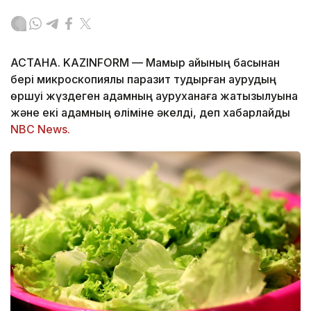
АСТАНА. KAZINFORM — Мамыр айының басынан
бері микроскопиялық паразит тудырған аурудың
өршуі жүздеген адамның ауруханаға жатқызылуына
және екі адамның өліміне әкелді, деп хабарлайды
NBC News.