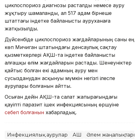
циклоспориоз диагнозы расталды немесе ауру
жұқтыру шамаланды, ал 517 адам бірнеше
штаттағы індетке байланысты ауруханаға
жатқызылды.
Дүйсенбіде циклоспориоз жағдайларының саны ең
көп Мичиган штатындағы денсаулық сақтау
қызметкерлері АҚШ-та індетке байланысты
алғашқы өлім жағдайларын растады. Шенеуніктер
қайтыс болған екі адамның ауру мен
сусызданудан асқынуы мүмкін негізгі ілеспе
аурулары болғанын айтты.
Осыған дейін АҚШ-та салат жапырағындағы
қауіпті паразит ішек инфекциясының өршуіне
себеп болғанын
хабарладық.
Инфекциялық аурулар
АҚШ
Әлем жаңалықтары