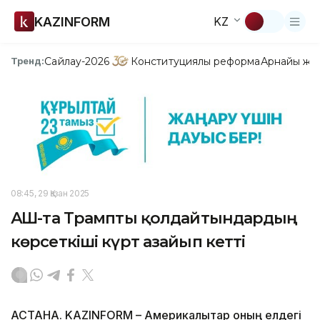
KAZINFORM
KZ
Сайлау-2026
Конституциялық реформа
Арнайы жо
Тренд:
08:45, 29 Қазан 2025
АҚШ-та Трампты қолдайтындардың
көрсеткіші күрт азайып кетті
АСТАНА. KAZINFORM – Америкалықтар оның елдегі