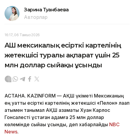
Зарина Туғанбаева
Авторлар
16:17, 06 Тамыз 2026
АҚШ мексикалық есірткі картелінің
жетекшісі туралы ақпарат үшін 25
млн доллар сыйақы ұсынды
АСТАНА. KAZINFORM — АҚШ үкіметі Мексиканың
ең қуатты есірткі картелінің жетекшісі «Пелон» лақап
атымен танымал АҚШ азаматы Хуан Карлос
Гонсалесті ұстаған адамға 25 млн доллар
көлемінде сыйақы ұсынды, деп хабарлайды
NBC
News
.