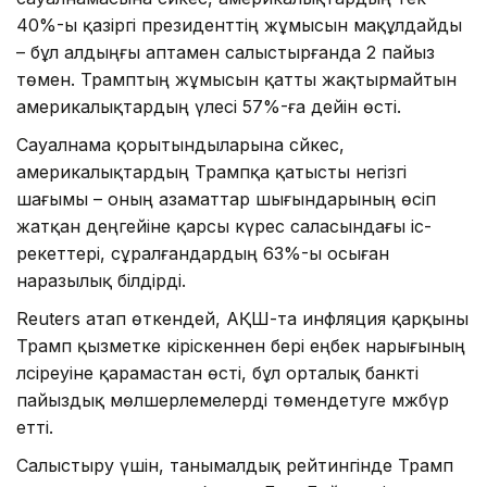
40%-ы қазіргі президенттің жұмысын мақұлдайды
– бұл алдыңғы аптамен салыстырғанда 2 пайыз
төмен. Трамптың жұмысын қатты жақтырмайтын
америкалықтардың үлесі 57%-ға дейін өсті.
Сауалнама қорытындыларына сәйкес,
америкалықтардың Трампқа қатысты негізгі
шағымы – оның азаматтар шығындарының өсіп
жатқан деңгейіне қарсы күрес саласындағы іс-
әрекеттері, сұралғандардың 63%-ы осыған
наразылық білдірді.
Reuters атап өткендей, АҚШ-та инфляция қарқыны
Трамп қызметке кіріскеннен бері еңбек нарығының
әлсіреуіне қарамастан өсті, бұл орталық банкті
пайыздық мөлшерлемелерді төмендетуге мәжбүр
етті.
Салыстыру үшін, танымалдық рейтингінде Трамп