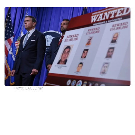
Фото: EAGLE.mn
Сыйақы сомасы 5 млн доллардан көбейтілді.
Трамп әкімшілігі «Халиско жаңа буын картелінің»
(Cartel de Jalisco Nueva Generacion, CJNG) әртүрлі
көшбасшылары туралы ақпарат үшін барлығы 100