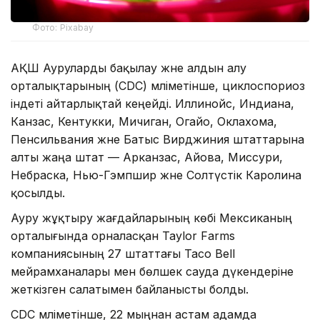
Фото: Pixabay
АҚШ Ауруларды бақылау және алдын алу
орталықтарының (CDC) мәліметінше, циклоспориоз
індеті айтарлықтай кеңейді. Иллинойс, Индиана,
Канзас, Кентукки, Мичиган, Огайо, Оклахома,
Пенсильвания және Батыс Вирджиния штаттарына
алты жаңа штат — Арканзас, Айова, Миссури,
Небраска, Нью-Гэмпшир және Солтүстік Каролина
қосылды.
Ауру жұқтыру жағдайларының көбі Мексиканың
орталығында орналасқан Taylor Farms
компаниясының 27 штаттағы Taco Bell
мейрамханалары мен бөлшек сауда дүкендеріне
жеткізген салатымен байланысты болды.
CDC мәліметінше, 22 мыңнан астам адамда