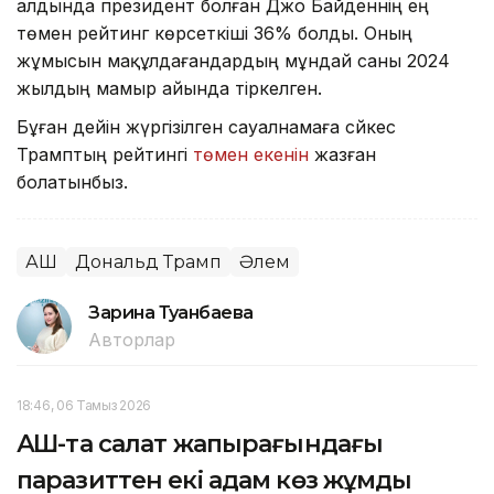
алдында президент болған Джо Байденнің ең
төмен рейтинг көрсеткіші 36% болды. Оның
жұмысын мақұлдағандардың мұндай саны 2024
жылдың мамыр айында тіркелген.
Бұған дейін жүргізілген сауалнамаға сәйкес
Трамптың рейтингі
төмен екенін
жазған
болатынбыз.
АҚШ
Дональд Трамп
Әлем
Зарина Туғанбаева
Авторлар
18:46, 06 Тамыз 2026
АҚШ-та салат жапырағындағы
паразиттен екі адам көз жұмды