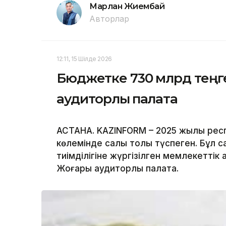
Марлан Жиембай
Авторлар
12:11, 15 Шілде 2026
Бюджетке 730 млрд теңге 
аудиторлық палата
АСТАНА. KAZINFORM – 2025 жылы рес
көлемінде салық толық түспеген. Бұл с
тиімділігіне жүргізілген мемлекетті
Жоғары аудиторлық палата.