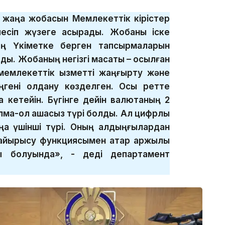
» жаңа жобасын Мемлекеттік кірістер
рлесіп жүзеге асырады. Жобаны іске
ң Үкіметке берген тапсырмаларын
ы. Жобаның негізгі мақсаты – қосылған
 мемлекеттік қызметті жаңғырту және
ңгені қолдану көзделген. Осы ретте
ла кетейін. Бүгінге дейін валютаның 2
қолма-қол ақшасыз түрі болды. Ал цифрлық
ңа үшінші түрі. Оның алдыңғылардан
айырысу функциясымен қатар қаржылық
лы болуында», - деді департамент