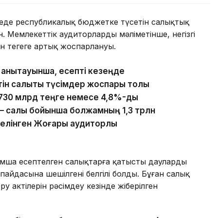
ңде республикалық бюджетке түсетін салықтық
 Мемлекеттік аудиторлардың мәліметінше, негізгі
трлн теңгеге артық жоспарлануы.
анықтауынша, есепті кезеңде
н салықтық түсімдер жоспары толық
730 млрд теңге немесе 4,8%-ды
і – салық бойынша болжамның 1,3 трлн
делінген Жоғары аудиторлық
мша есептелген салықтарға қатысты даулардың
пайдасына шешілгені белгілі болды. Бұған салық
у актілерін рәсімдеу кезінде жіберілген