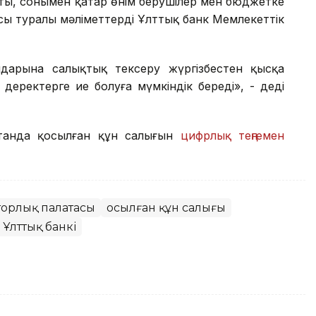
ты, сонымен қатар өнім берушілер мен бюджетке
сы туралы мәліметтерді Ұлттық банк Мемлекеттік
андарына салықтық тексеру жүргізбестен қысқа
 деректерге ие болуға мүмкіндік береді», - деді
қстанда қосылған құн салығын
цифрлық теңгемен
торлық палатасы
Қосылған құн салығы
Р Ұлттық банкі