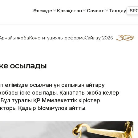
Әлемде
Қазақстан
Саясат
Талдау
SP
Арнайы жоба
Конституциялық реформа
Сайлау-2026
ке қосылады
 елімізде қосылған құн салығын қайтару
обасы іске қосылады. Қанатқақты жоба келер
 Бұл туралы ҚР Мемлекеттік кірістер
екторы Қадыр Ысмағұлов айтты.