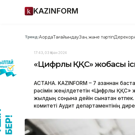
KAZINFORM
Ақорда
Тағайындау
Заң және тәртіп
Дерекқор
Тренд:
17:43, 03 Қазан 2024
«Цифрлық ҚҚС» жобасы іс
АСТАНА. KAZINFORM – 7 қазаннан бастап
рәсімін жеңілдететін «Цифрлық ҚҚС» ж
жылдың соңына дейін сынақтан өтпек.
комитеті Аудит департаментінің дир