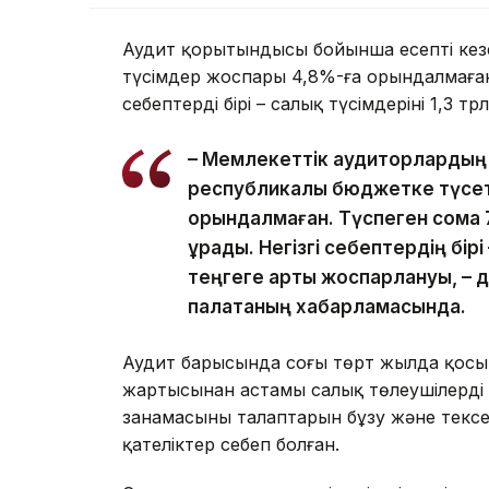
Аудит қорытындысы бойынша есепті кезе
түсімдер жоспары 4,8%-ға орындалмаған.
себептердің бірі – салық түсімдерінің 1,3 
– Мемлекеттік аудиторлардың 
республикалық бюджетке түсеті
орындалмаған. Түспеген сома 
құрады. Негізгі себептердің бір
теңгеге артық жоспарлануы, – 
палатаның хабарламасында.
Аудит барысында соңғы төрт жылда қосы
жартысынан астамы салық төлеушілердің 
заңнамасының талаптарын бұзу және тексер
қателіктер себеп болған.