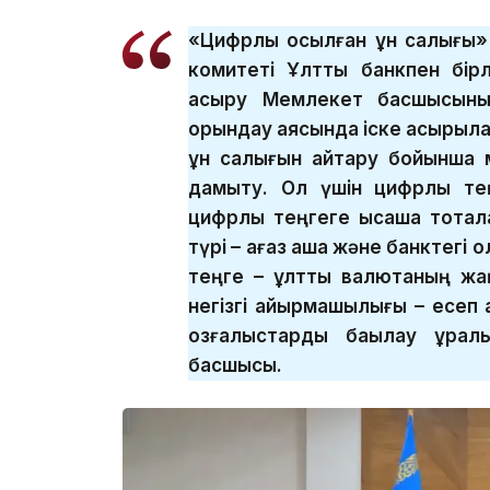
«Цифрлық қосылған құн салығы
комитеті Ұлттық банкпен бі
асыру Мемлекет басшысыны
орындау аясында іске асырылад
құн салығын қайтару бойынша
дамыту. Ол үшін цифрлық те
цифрлық теңгеге қысқаша тоқта
түрі – қағаз ақша және банктегі 
теңге – ұлттық валютаның жа
негізгі айырмашылығы – есеп 
қозғалыстарды бақылау құра
басшысы.