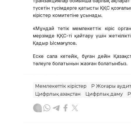
транзакциялар бойынша барлық ақпарат
түсетін түсімдерге қатысты ҚҚС қозғалы
кірістер комитетіне ұсынады.
«Мұндай тетік мемлекеттік кіріс орг
мерзімде ҚҚС-ті қайтару үшін жеткілікті
Қадыр Ысмағұлов.
Еске сала кетейік, бұған дейін Қаза
төлеуге болатынын жазған болатынбыз.
Мемлекеттік кірістер
ҚР Жоғары ауди
Цифрлық Қазақстан
Цифрлық даму
Қ