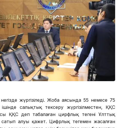
негізде жүргізіледі. Жоба аясында 55 немесе 75
ң ішінде салықтық тексеру жүргізілместен, ҚҚС
ы ҚҚС деп таңбалаған цирфлық теңгені Ұлттық
ы сатып алуы қажет. Цифрлық теңгемен жасалған