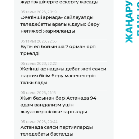
жүргізушілерге ескерту жасады
05 тамыз 2026, 23:19
«Жетінші арнада» сайлауалды
теледебаттың аралық дауыс беру
нәтижесі жарияланды
05 тамыз 2026, 22:55
Бүгін ел бойынша 7 орман өрті
тіркелді
05 тамыз 2026, 22:22
Жетінші арнадағы дебат: жеті саяси
партия білім беру мәселелерін
талқылады
05 тамыз 2026, 21:16
Жыл басынан бері Астанада 94
адам вандализм үшін
жауапкершілікке тартылды
05 тамыз 2026, 20:44
Астанада саяси партиялардың
теледебаты басталды