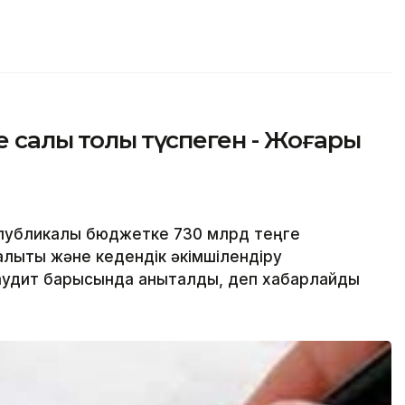
салық толық түспеген - Жоғары
публикалық бюджетке 730 млрд теңге
алықтық және кедендік әкімшілендіру
к аудит барысында анықталды, деп хабарлайды