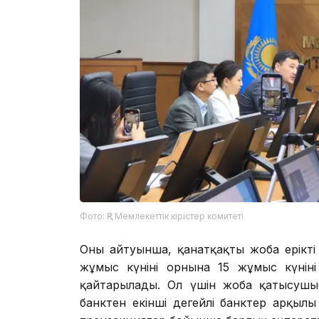
Фото: ҚР Мемлекеттік кірістер комитеті
Оның айтуынша, қанатқақты жоба ерікті 
жұмыс күнінің орнына 15 жұмыс күніні
қайтарылады. Ол үшін жоба қатысушыс
банктен екінші деңгейлі банктер арқыл