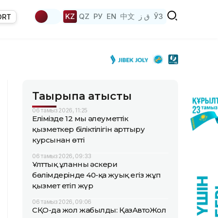
KZ
QZ
РУ
EN
中文
ق ز
ЎЗ
ORT
Тақырыпқа қатысты
06 тамыз 2026, 11:25
Елімізде 12 мың әлеуметтік
қызметкер біліктілігін арттыру
курсынан өтті
06 тамыз 2026, 09:33
Ұлттық ұланның әскери
бөлімдерінде 40-қа жуық егіз жұп
қызмет етіп жүр
06 тамыз 2026, 09:06
СҚО-да жол жабылды: ҚазАвтоЖол