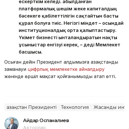
ескерткім келеді. Қабылданған
платформалық шешім жеке капиталдың
бәсекеге қабілеттілігін сақтайтын басты
құрал болуға тиіс. Негізгі міндет – осындай
институционалдық орта қалыптастыру.
Үкімет бизнесті ынталандыратын нақты
ұсыныстар енгізуі керек, – деді Мемлекет
басшысы.
Осыған дейін Президент алдымызға Қазақстанды
заманауи
цифрлық мемлекетке айналдыру
жөнінде өршіл мақсат қойғанымызды атап өтті.
Қазақстан Президенті
Технология
Жасанды инте
Айдар Оспаналиев
Авторлар