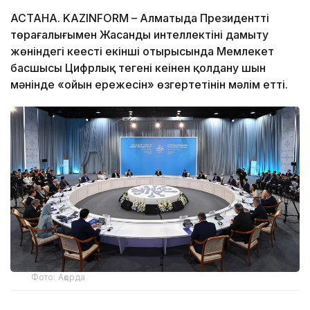
АСТАНА. KAZINFORM – Алматыда Президенттің
төрағалығымен Жасанды интеллектіні дамыту
жөніндегі кеңестің екінші отырысында Мемлекет
басшысы Цифрлық теңгені кеңінен қолдану шын
мәнінде «ойын ережесін» өзгертетінін мәлім етті.
Фото: Ақорда