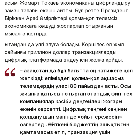
Қасым-Жомарт Тоқаев экономиканы цифрландыру
заман талабы екенін айтты. Бұл ретте Президент
Біріккен Араб Әмірліктері қолма-қол төлемсіз
экономикаға көшуді жоспарлап отырғанын
мысалға келтірді.
Қытайдан да үлгі алуға болады. Көршілес ел жыл
сайынғы триллион доллар транзакцияларды
цифрлық платформада өңдеу ісін жолға қойды.
– Қазақстан да бұл бағытта оң нәтижеге қол
жеткізді: еліміздегі қолма-қол ақшасыз
төлемдердің үлесі 80 пайыздан асты. Осы
жиынға қатысып отырған отандық фин-тех
компаниялар кәсіби деңгейлері жоғары
екенін көрсетті. Цифрлық теңгені кеңінен
қолдану шын мәнінде «ойын ережесін»
өзгертеді. Өйткені бюджеттің ашықтығын
қамтамасыз етіп, транзакция үшін