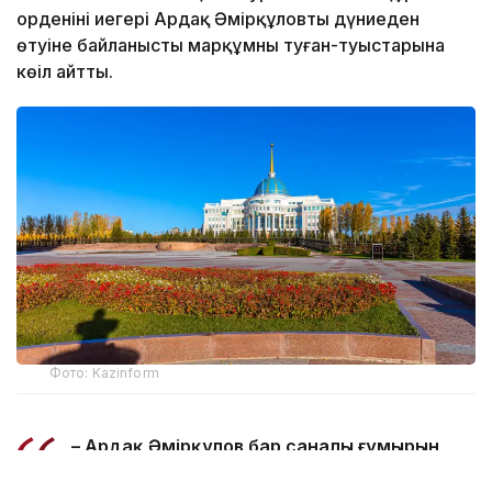
орденінің иегері Ардақ Әмірқұловтың дүниеден
өтуіне байланысты марқұмның туған-туыстарына
көңіл айтты.
Фото: Kazinform
– Ардақ Әмірқұлов бар саналы ғұмырын
кино өнеріне арнап, ұлт мәдениетін