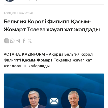
17:08, 08 Тамыз 2026
Бельгия Королі Филипп Қасым-
Жомарт Тоқаевқа жауап хат жолдады
АСТАНА. KAZINFORM – Ақорда Бельгия Королі
Филипптің Қасым-Жомарт Тоқаевқа жауап хат
жолдағанын хабарлады.