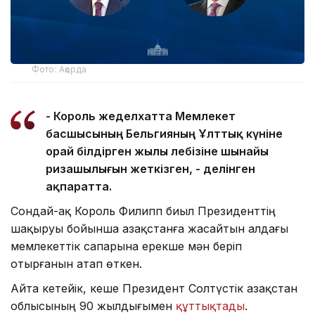
Фото: Ақорда
- Король жеделхатта Мемлекет
басшысының Бельгияның Ұлттық күніне
орай білдірген жылы лебізіне шынайы
ризашылығын жеткізген, - делінген
ақпаратта.
Сондай-ақ Король Филипп биыл Президенттің
шақыруы бойынша Қазақстанға жасайтын алдағы
мемлекеттік сапарына ерекше мән беріп
отырғанын атап өткен.
Айта кетейік, кеше Президент Солтүстік Қазақстан
облысының 90 жылдығымен
құттықтады
.