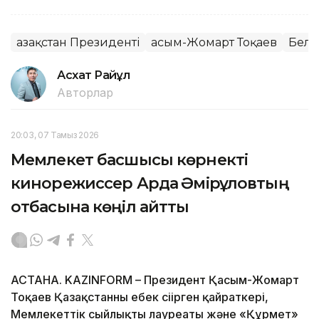
Қазақстан Президенті
Қасым-Жомарт Тоқаев
Бель
Асхат Райқұл
Авторлар
20:03, 07 Тамыз 2026
Мемлекет басшысы көрнекті
кинорежиссер Ардақ Әмірқұловтың
отбасына көңіл айтты
АСТАНА. KAZINFORM – Президент Қасым-Жомарт
Тоқаев Қазақстанның еңбек сіңірген қайраткері,
Мемлекеттік сыйлықтың лауреаты және «Құрмет»