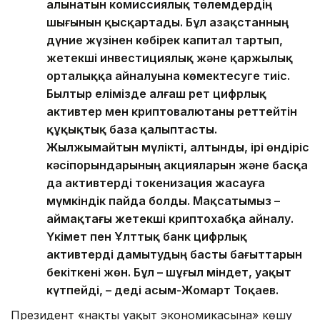
алынатын комиссиялық төлемдердің
шығынын қысқартады. Бұл Қазақстанның
дүние жүзінен көбірек капитал тартып,
жетекші инвестициялық және қаржылық
орталыққа айналуына көмектесуге тиіс.
Былтыр елімізде алғаш рет цифрлық
активтер мен криптовалютаны реттейтін
құқықтық база қалыптасты.
Жылжымайтын мүлікті, алтынды, ірі өндіріс
кәсіпорындарының акцияларын және басқа
да активтерді токенизация жасауға
мүмкіндік пайда болды. Мақсатымыз –
аймақтағы жетекші криптохабқа айналу.
Үкімет пен Ұлттық банк цифрлық
активтерді дамытудың басты бағыттарын
бекіткені жөн. Бұл – шұғыл міндет, уақыт
күтпейді, – деді Қасым-Жомарт Тоқаев.
Президент «нақты уақыт экономикасына» көшу