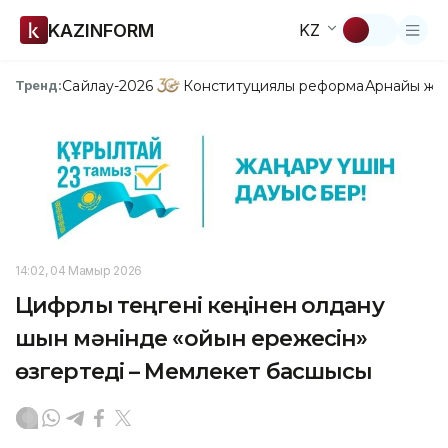
KAZINFORM
KZ
Сайлау-2026
Конституциялық реформа
Арнайы жо
Тренд:
14:02, 04 Мамыр 2026
Цифрлық теңгені кеңінен қолдану
шын мәнінде «ойын ережесін»
өзгертеді – Мемлекет басшысы