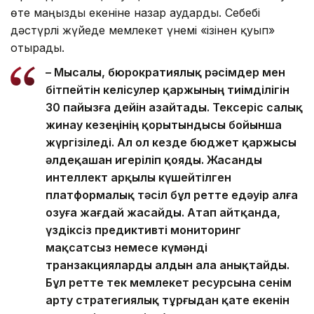
өте маңызды екеніне назар аударды. Себебі
дәстүрлі жүйеде мемлекет үнемі «ізінен қуып»
отырады.
– Мысалы, бюрократиялық рәсімдер мен
бітпейтін келісулер қаржының тиімділігін
30 пайызға дейін азайтады. Тексеріс салық
жинау кезеңінің қорытындысы бойынша
жүргізіледі. Ал ол кезде бюджет қаржысы
әлдеқашан игеріліп қояды. Жасанды
интеллект арқылы күшейтілген
платформалық тәсіл бұл ретте едәуір алға
озуға жағдай жасайды. Атап айтқанда,
үздіксіз предиктивті мониторинг
мақсатсыз немесе күмәнді
транзакцияларды алдын ала анықтайды.
Бұл ретте тек мемлекет ресурсына сенім
арту стратегиялық тұрғыдан қате екенін