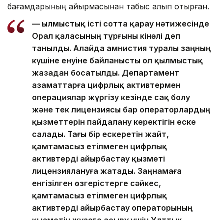
бағамдарының айырмасынан табыс алып отырған.
— Қылмыстық істі сотта қарау нәтижесінде
Орал қаласының тұрғыны кінәлі деп
танылды. Алайда амнистия туралы заңның
күшіне енуіне байланысты ол қылмыстық
жазадан босатылды. Департамент
азаматтарға цифрлық активтермен
операциялар жүргізу кезінде сақ болу
және тек лицензиясы бар операторлардың
қызметтерін пайдалану керектігін еске
салады. Тағы бір ескеретін жайт,
қамтамасыз етілмеген цифрлық
активтерді айырбастау қызметі
лицензиялануға жатады. Заңнамаға
енгізілген өзгерістерге сәйкес,
қамтамасыз етілмеген цифрлық
активтерді айырбастау операторының