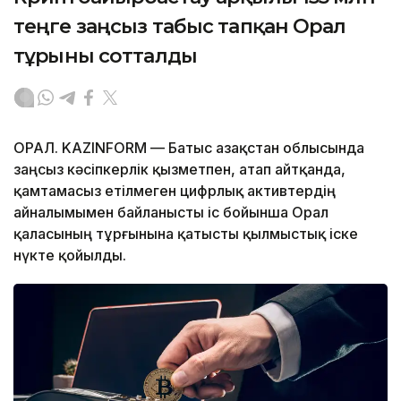
теңге заңсыз табыс тапқан Орал
тұрғыны сотталды
ОРАЛ. KAZINFORM — Батыс Қазақстан облысында
заңсыз кәсіпкерлік қызметпен, атап айтқанда,
қамтамасыз етілмеген цифрлық активтердің
айналымымен байланысты іс бойынша Орал
қаласының тұрғынына қатысты қылмыстық іске
нүкте қойылды.