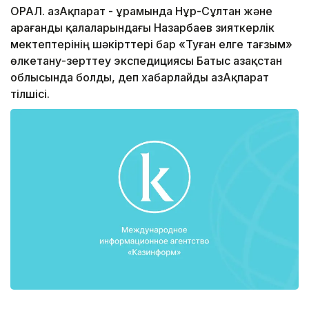
ОРАЛ. ҚазАқпарат - Құрамында Нұр-Сұлтан және
Қарағанды қалаларындағы Назарбаев зияткерлік
мектептерінің шәкірттері бар «Туған елге тағзым»
өлкетану-зерттеу экспедициясы Батыс Қазақстан
облысында болды, деп хабарлайды ҚазАқпарат
тілшісі.