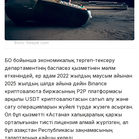
Фото: freepik.com
БҚО бойынша экономикалық тергеп-тексеру
департаментінің баспасөз қызметінен мәлім
еткеніндей, ер адам 2022 жылдың маусым айынан
2025 жылдың шілде айына дейін Binance
криптовалюта биржасының P2P платформасы
арқылы USDT криптовалютасын сатып алу және
сату операцияларын жүйелі түрде жүзеге асырған.
Ол бұл қызметті «Астана» халықаралық қаржы
орталығынан тиісті лицензия алмай жүргізген, ал
бұл Қазақстан Республикасы заңнамасының
талаптарына қайшы келеді.