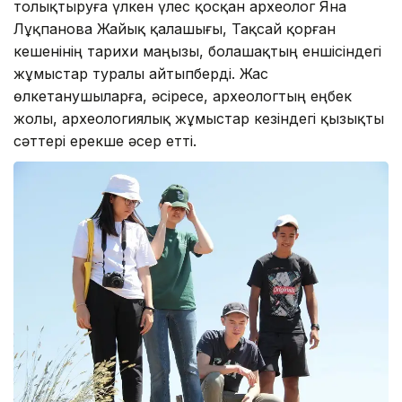
толықтыруға үлкен үлес қосқан археолог Яна
Лұқпанова Жайық қалашығы, Тақсай қорған
кешенінің тарихи маңызы, болашақтың еншісіндегі
жұмыстар туралы айтыпберді. Жас
өлкетанушыларға, әсіресе, археологтың еңбек
жолы, археологиялық жұмыстар кезіндегі қызықты
сәттері ерекше әсер етті.