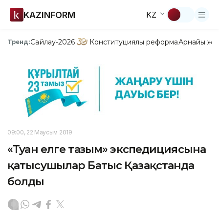
KAZINFORM
KZ
Сайлау-2026
Конституциялық реформа
Арнайы жо
Тренд:
09:00, 22 Маусым 2019
«Туған елге тағзым» экспедициясына
қатысушылар Батыс Қазақстанда
болды