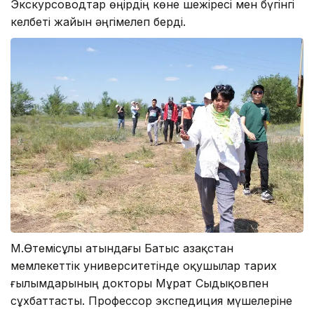
Экскурсоводтар өңірдің көне шежіресі мен бүгінгі
келбеті жайын әңгімелеп берді.
М.Өтемісұлы атындағы Батыс Қазақстан
мемлекеттік университетінде оқушылар тарих
ғылымдарының докторы Мұрат Сыдықовпен
сұхбаттасты. Профессор экспедиция мүшелеріне