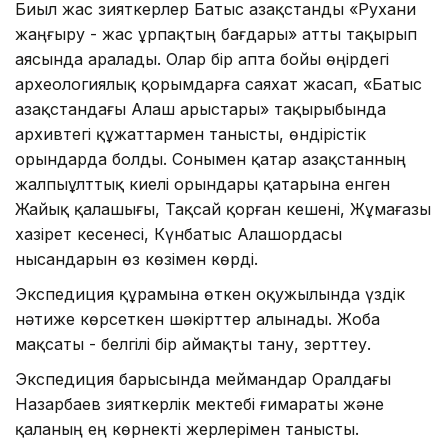
Биыл жас зияткерлер Батыс Қазақстанды «Рухани
жаңғыру - жас ұрпақтың бағдары» атты тақырып
аясында аралады. Олар бір апта бойы өңірдегі
археологиялық қорымдарға саяхат жасап, «Батыс
Қазақстандағы Алаш арыстары» тақырыбында
архивтегі құжаттармен танысты, өндірістік
орындарда болды. Сонымен қатар Қазақстанның
жалпыұлттық киелі орындары қатарына енген
Жайық қалашығы, Тақсай қорған кешені, Жұмағазы
хазірет кесенесі, Күнбатыс Алашордасы
нысандарын өз көзімен көрді.
Экспедиция құрамына өткен оқужылында үздік
нәтиже көрсеткен шәкірттер алынады. Жоба
мақсаты - белгілі бір аймақты тану, зерттеу.
Экспедиция барысында меймандар Оралдағы
Назарбаев зияткерлік мектебі ғимараты және
қаланың ең көрнекті жерлерімен танысты.