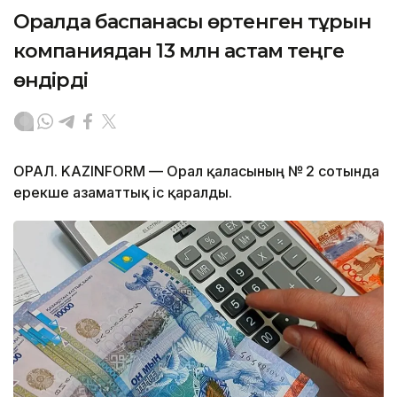
Оралда баспанасы өртенген тұрғын
компаниядан 13 млн астам теңге
өндірді
ОРАЛ. KAZINFORM — Орал қаласының № 2 сотында
ерекше азаматтық іс қаралды.