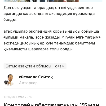
Дәл осы уақытта оралдық он екі үздік зияткер
Қарағанды қаласындағы экспедиция құрамында
болды.
Қатысушылар экспедиция қорытындысы бойынша
ғылыми мақала, эссе жазады. «Туған елге тағзым»
экспедициясының әр күні танымдық бағыттағы
қызғылықты шараларға толы болды.
Батыс Қазақстан облысы
Қоғам
Ғайсағали Сейтақ
Авторлар
18:16, 06 Тамыз 2026
Криптоайырбастау арқылы 155 млн