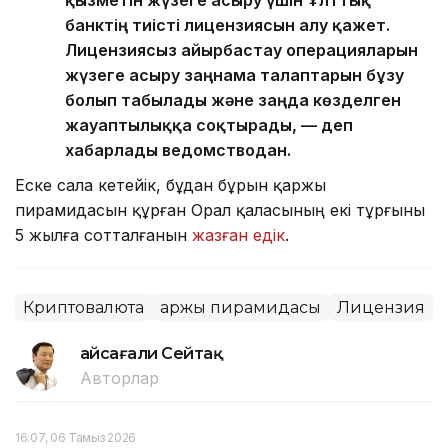
қызметін жүзеге асыру үшін Ұлттық
банктің тиісті лицензиясын алу қажет.
Лицензиясыз айырбастау операцияларын
жүзеге асыру заңнама талаптарын бұзу
болып табылады және заңда көзделген
жауаптылыққа соқтырады, — деп
хабарлады ведомстводан.
Еске сала кетейік, бұдан бұрын қаржы
пирамидасын құрған Орал қаласының екі тұрғыны
5 жылға сотталғанын
жазған едік
.
Криптовалюта
Қаржы пирамидасы
Лицензия
Ғайсағали Сейтақ
Авторлар
16:07, 06 Тамыз 2026