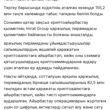
Тергеу барысында күдіктінің аталған кезеңде 155,2
млн теңге көлемінде табыс тапқаны белгілі болды.
Сонымен қатар заңсыз криптоайырбастау
қызметінің Imrat Group қаржылық пирамидасы
қызметімен байланысты болғаны анықталды.
Қаржылық пирамиданы ұйымдастырушылар
салымшылардың ақшалай қаражатын
криптовалютаға айырбастап, кейін оны схемаға
қатысушылардың криптоәмияндарына аудару
үшін аталған ер адамды пайдаланған.
Нақты айтқанда, сотталушы арқылы қаржылық
пирамиданың бірнеше салымшыларының 82,5 млн
теңгеден астам қаражаты криптовалютаға
айырбасталып, кейін тиісті криптоәмияндарға
аударылған. Айырбастау операцияларын жүргізгені
үшін ол цифрлық активтерді сатып алу және сату