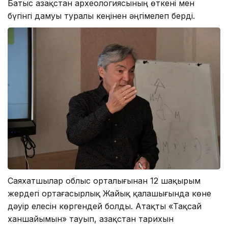
Батыс Қазақстан археологиясының өткені мен
бүгінгі дамуы туралы кеңінен әңгімелеп берді.
Саяхатшылар облыс орталығынан 12 шақырым
жердегі ортағасырлық Жайық қалашығында көне
дәуір елесін көргендей болды. Атақты «Тақсай
ханшайымын» тауып, Қазақстан тарихын