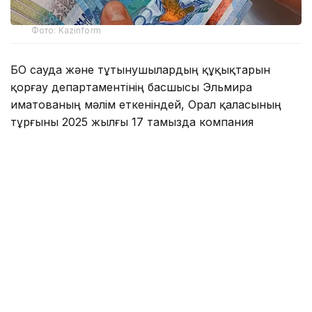
Фото: Kazinform
БҚО сауда және тұтынушылардың құқықтарын
қорғау департаментінің басшысы Эльмира
Қиматованың мәлім еткеніндей, Орал қаласының
тұрғыны 2025 жылғы 17 тамызда компания
дүкенінен құны 174,990 мың теңге тұратын кір
жуатын машина сатып алған.
Эльмира Нұрқызының сөзіне қарағанда, кір
жуатын машина күрделі жөндеу жүргізілген жаңа
үйдегі пәтердің ас үйіне орнатылған. Сол жылы 11
қыркүйекте пәтерде өрт болған. Өрт-техникалық
сараптама қорытындысына сәйкес от кір жуатын
машинадан шыққан.
Салдарынан пәтерге, сондай-ақ дүние-мүлікке
залал келтірілген. Әділет министрлігі сот