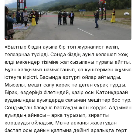
«Былтыр біздің ауылға бір топ журналист келіп,
телеарнаға түсірді. Сонда біздің ауыл келешегі жоқ
елді мекендер тізіміне жатқызылғаны туралы айтты.
Бұған халқымыз намыстанып, өз күштерімен жұмыс
істеуге кірісті. Басында әртүрлі ойлар айтылды.
Мысалы, мешіт салу керек пе деген сұрақ тұрды.
Бірақ, өздеріңіз білетіндей, қазір осы Катонқарағай
ауданындағы ауылдарда салынған мешіттер бос тұр.
Сондықтан басқа іс бастауды жөн көрдік. Алдымен
ауылдың айнасы – арка тұрғызып, зиратты
қоршауды ойладық. Мына арканы жасатудан
бастап осы дайын қалпына дейінгі аралықта төрт