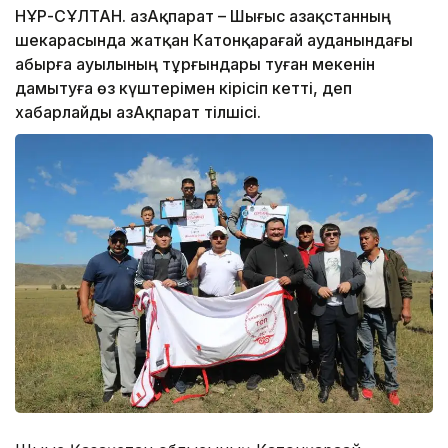
НҰР-СҰЛТАН. ҚазАқпарат – Шығыс Қазақстанның
шекарасында жатқан Катонқарағай ауданындағы
Қабырға ауылының тұрғындары туған мекенін
дамытуға өз күштерімен кірісіп кетті, деп
хабарлайды ҚазАқпарат тілшісі.