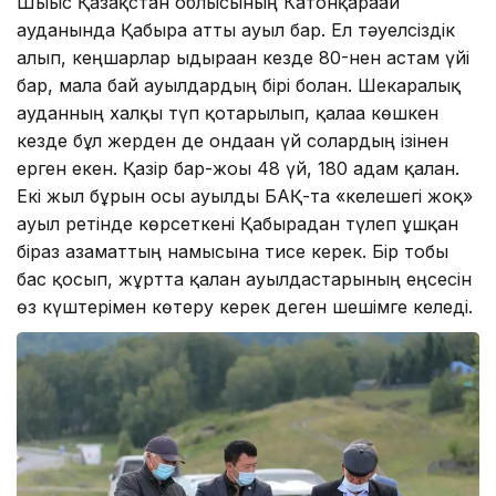
Шығыс Қазақстан облысының Катонқарағай
ауданында Қабырға атты ауыл бар. Ел тәуелсіздік
алып, кеңшарлар ыдыраған кезде 80-нен астам үйі
бар, малға бай ауылдардың бірі болған. Шекаралық
ауданның халқы түп қотарылып, қалаға көшкен
кезде бұл жерден де ондаған үй солардың ізінен
ерген екен. Қазір бар-жоғы 48 үй, 180 адам қалған.
Екі жыл бұрын осы ауылды БАҚ-та «келешегі жоқ»
ауыл ретінде көрсеткені Қабырғадан түлеп ұшқан
біраз азаматтың намысына тисе керек. Бір тобы
бас қосып, жұртта қалған ауылдастарының еңсесін
өз күштерімен көтеру керек деген шешімге келеді.