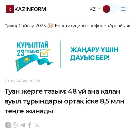
KAZINFORM
KZ
Сайлау-2026
Конституциялық реформа
Арнайы жо
Тренд:
20:32, 24 Тамыз 2021
Туған жерге тағзым: 48 үй ғана қалған
ауыл тұрғындары ортақ іске 8,5 млн
теңге жинады