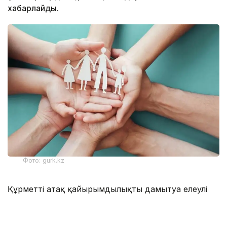
хабарлайды.
Фото: gurk.kz
Құрметті атақ қайырымдылықты дамытуға елеулі
үлес қосқан азаматтарды, қайырымдылық
ұйымдары мен волонтерлерді мынадай бағыттар