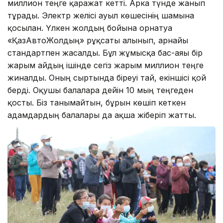
миллион теңге қаражат кетті. Арка түнде жанып
тұрады. Электр желісі ауыл көшесінің шамына
қосылған. Үлкен жолдың бойына орнатуға
«ҚазАвтоЖолдың» рұқсаты алынып, арнайы
стандартпен жасалды. Бұл жұмысқа бас-аяғы бір
жарым айдың ішінде сегіз жарым миллион теңге
жиналды. Оның сыртында біреуі тай, екіншісі қой
берді. Оқушы балаларға дейін 10 мың теңгеден
қосты. Біз танымайтын, бұрын көшіп кеткен
адамдардың балалары да ақша жіберіп жатты.