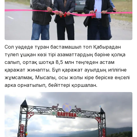
Сол уәдеде тұрған бастамашыл топ Қабырғадан
түлеп ұшқан көзі тірі азаматтардың бәріне қолқа
салып, ортақ шотқа 8,5 млн теңгеден астам
қаражат жинапты. Бұл қаражат ауылдың игілігіне
жұмсалмақ. Мысалы, осы жолы кіре беріске еңселі
арка орнатылып, бейіттері қоршалған.