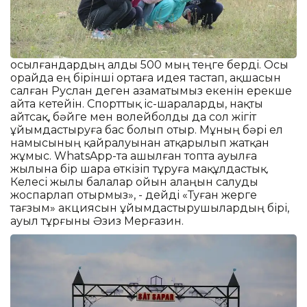
Қосылғандардың алды 500 мың теңге берді. Осы
орайда ең бірінші ортаға идея тастап, ақшасын
салған Руслан деген азаматымыз екенін ерекше
айта кетейін. Спорттық іс-шараларды, нақты
айтсақ, бәйге мен волейболды да сол жігіт
ұйымдастыруға бас болып отыр. Мұның бәрі ел
намысының қайралуынан атқарылып жатқан
жұмыс. WhatsApp-та ашылған топта ауылға
жылына бір шара өткізіп тұруға мақұлдастық.
Келесі жылы балалар ойын алаңын салуды
жоспарлап отырмыз», - дейді «Туған жерге
тағзым» акциясын ұйымдастырушылардың бірі,
ауыл тұрғыны Әзиз Мерғазин.