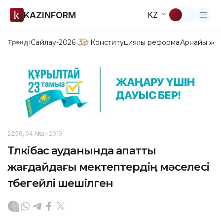
KAZINFORM
KZ
Сайлау-2026
Конституциялық реформа
Арнайы жо
Тренд:
22:56, 04 Ақпан 2019
Түлкібас ауданында апатты
жағдайдағы мектептердің мәселесі
түбегейлі шешілген