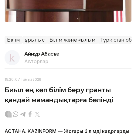
Білім
Құрылыс
Білім және ғылым
Түркістан об
Айнұр Ақбаева
Авторлар
19:20, 07 Тамыз 2026
Биыл ең көп білім беру гранты
қандай мамандықтарға бөлінді
АСТАНА. KAZINFORM — Жоғары білімді кадрларды