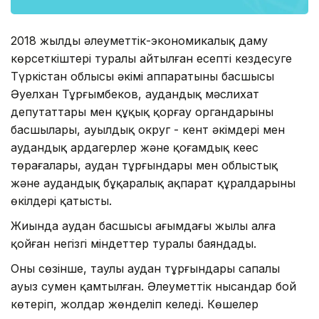
2018 жылдың әлеуметтік-экономикалық даму
көрсеткіштері туралы айтылған есепті кездесуге
Түркістан облысы әкімі аппаратының басшысы
Әуелхан Тұрғымбеков, аудандық мәслихат
депутаттары мен құқық қорғау органдарының
басшылары, ауылдық округ - кент әкімдері мен
аудандық ардагерлер және қоғамдық кеңес
төрағалары, аудан тұрғындары мен облыстық
және аудандық бұқаралық ақпарат құралдарының
өкілдері қатысты.
Жиында аудан басшысы ағымдағы жылы алға
қойған негізгі міндеттер туралы баяндады.
Оның сөзінше, таулы аудан тұрғындары сапалы
ауыз сумен қамтылған. Әлеуметтік нысандар бой
көтеріп, жолдар жөнделіп келеді. Көшелер