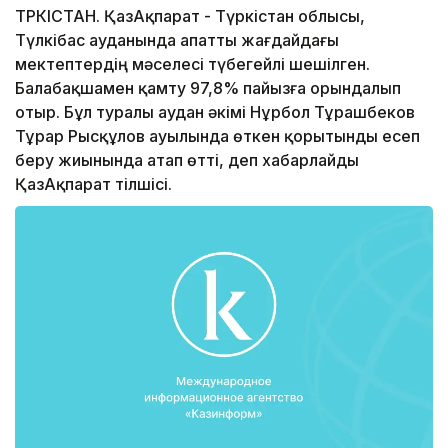
ТҮРКІСТАН. ҚазАқпарат - Түркістан облысы,
Түлкібас ауданында апатты жағдайдағы
мектептердің мәселесі түбегейлі шешілген.
Балабақшамен қамту 97,8% пайызға орындалып
отыр. Бұл туралы аудан әкімі Нұрбол Тұрашбеков
Тұрар Рысқұлов ауылында өткен қорытынды есеп
беру жиынында атап өтті, деп хабарлайды
ҚазАқпарат тілшісі.