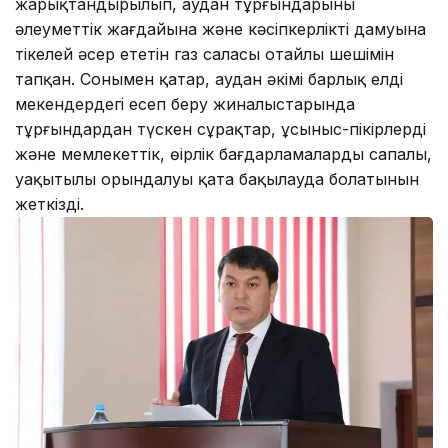
жарықтандырылып, аудан тұрғындарының
әлеуметтік жағдайына және кәсіпкерліктің дамуына
тікелей әсер ететін газ саласы оңтайлы шешімін
тапқан. Сонымен қатар, аудан әкімі барлық елді
мекендердегі есеп беру жиналыстарында
тұрғындардан түскен сұрақтар, ұсыныс-пікірлердің
және мемлекеттік, өңірлік бағдарламалардың сапалы,
уақытылы орындалуы қатаң бақылауда болатынын
жеткізді.