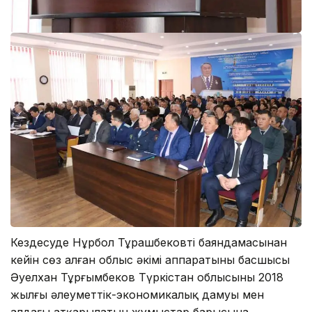
Кездесуде Нұрбол Тұрашбековтің баяндамасынан
кейін сөз алған облыс әкімі аппаратының басшысы
Әуелхан Тұрғымбеков Түркістан облысының 2018
жылғы әлеуметтік-экономикалық дамуы мен
алдағы атқарылатын жұмыстар барысына