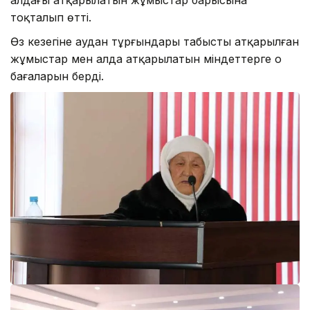
тоқталып өтті.
Өз кезегіне аудан тұрғындары табысты атқарылған
жұмыстар мен алда атқарылатын міндеттерге оң
бағаларын берді.