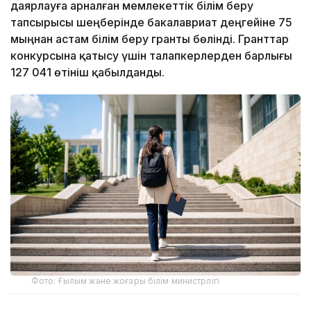
даярлауға арналған мемлекеттік білім беру
тапсырысы шеңберінде бакалавриат деңгейіне 75
мыңнан астам білім беру гранты бөлінді. Гранттар
конкурсына қатысу үшін талапкерлерден барлығы
127 041 өтініш қабылданды.
Фото: Ғылым және жоғары білім министрлігі