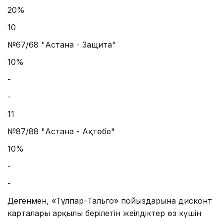
20%
10
№67/68 "Астана - Защита"
10%
-
-
11
№87/88 "Астана - Ақтөбе"
10%
-
-
Дегенмен, «Тұлпар-Тальго» пойыздарына дисконт
карталары арқылы берілетін жеңілдіктер өз күшін