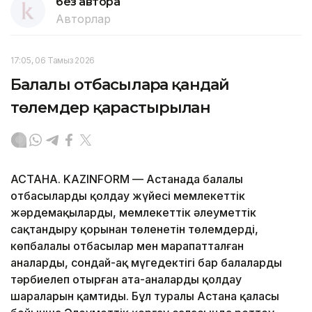
без автора
Авторлар
17:05, 06 Тамыз 2026
Балалы отбасыларға қандай
төлемдер қарастырылған
АСТАНА. KAZINFORM — Астанада балалы
отбасыларды қолдау жүйесі мемлекеттік
жәрдемақыларды, мемлекеттік әлеуметтік
сақтандыру қорынан төленетін төлемдерді,
көпбалалы отбасылар мен марапатталған
аналарды, сондай-ақ мүгедектігі бар балаларды
тәрбиелеп отырған ата-аналарды қолдау
шараларын қамтиды. Бұл туралы Астана қаласы