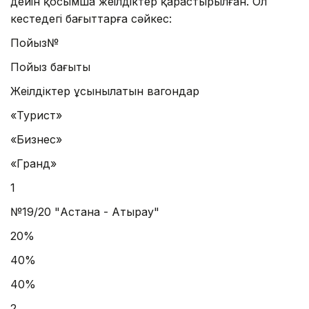
дейін қосымша жеңілдіктер қарастырылған. Ол
кестедегі бағыттарға сәйкес:
Пойыз№
Пойыз бағыты
Жеңілдіктер ұсынылатын вагондар
«Турист»
«Бизнес»
«Гранд»
1
№19/20 "Астана - Атырау"
20%
40%
40%
2