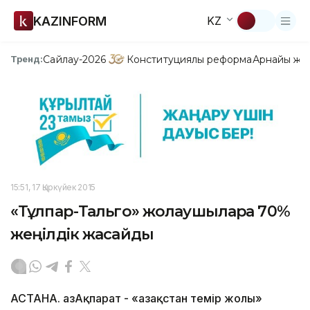
KAZINFORM
KZ
Сайлау-2026
Конституциялық реформа
Арнайы жо
Тренд:
15:51, 17 Қыркүйек 2015
«Тұлпар-Тальго» жолаушыларға 70%
жеңілдік жасайды
АСТАНА. ҚазАқпарат - «Қазақстан темір жолы»