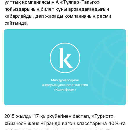
ұлттық компаниясы » АҚ «Тұлпар-Тальго»
пойыздарының билет құны арзандағандығын
хабарлайды, деп жазады компанияның ресми
сайтында.
2015 жылдың 17 қыркүйегінен бастап, «Турист»,
«Бизнес» және «Гранд» вагон класстарына 40%-ға