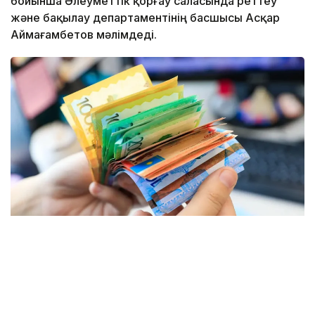
бойынша Әлеуметтік қорғау саласында реттеу
және бақылау департаментінің басшысы Асқар
Аймағамбетов мәлімдеді.
Фото: Мухтор Холдорбеков / Kazinform
Оның айтуынша, мемлекеттік жәрдемақылар ата-
ананың еңбек қызметіне қарамастан тағайындалады.
Ал мемлекеттік әлеуметтік сақтандыру қорынан