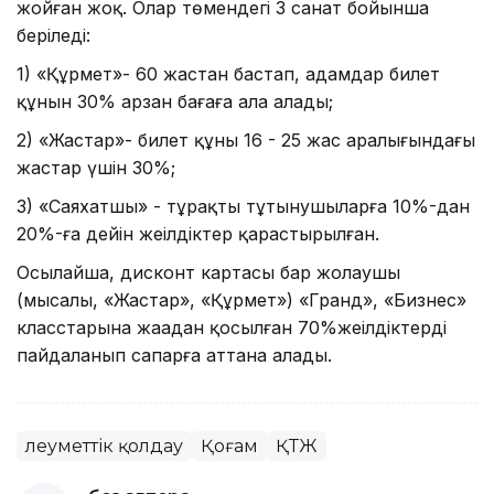
жойған жоқ. Олар төмендегі 3 санат бойынша
беріледі:
1) «Құрмет»- 60 жастан бастап, адамдар билет
құнын 30% арзан бағаға ала алады;
2) «Жастар»- билет құны 16 - 25 жас аралығындағы
жастар үшін 30%;
3) «Саяхатшы» - тұрақты тұтынушыларға 10%-дан
20%-ға дейін жеңілдіктер қарастырылған.
Осылайша, дисконт картасы бар жолаушы
(мысалы, «Жастар», «Құрмет») «Гранд», «Бизнес»
класстарына жаңадан қосылған 70%жеңілдіктерді
пайдаланып сапарға аттана алады.
Әлеуметтік қолдау
Қоғам
ҚТЖ