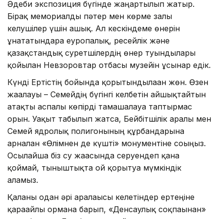
Әдеби экспозиция бүгінде жаңартылып жатыр.
Бірақ мемориалды пәтер мен көрме залы
келушілер үшін ашық. Ал кескіндеме өнерін
ұнататындарға еуропалық, ресейлік және
қазақстандық суретшілердің өнер туындылары
қойылған Невзоровтар отбасы музейін ұсынар едік.
Күнді Ертістің бойында қорытындылаған жөн. Өзен
жағалауы – Семейдің бүгінгі келбетін айшықтайтын
атақты аспалы көпірді тамашалауға таптырмас
орын. Уақыт табылып жатса, Бейбітшілік аралы мен
Семей ядролық полигонының құрбандарына
арналған «Өлімнен де күшті» монументіне соғыңыз.
Осылайша біз су жағасында серуендеп қана
қоймай, тыныштықта ой қорытуға мүмкіндік
аламыз.
Қаланы одан әрі аралағысы келетіндер ертеңіне
қарағайлы орманға барып, «Денсаулық соқпағынан»