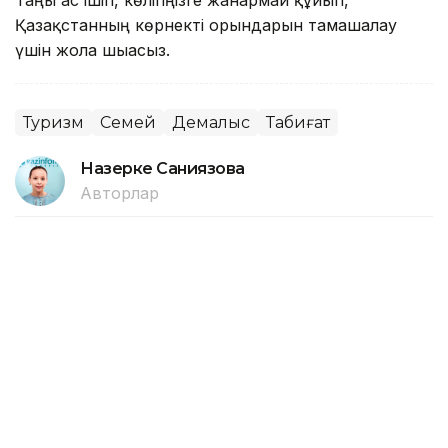
Таңғы ас ішіп, көлігіңізге жанармай құйып,
Қазақстанның көрнекті орындарын тамашалау
үшін жолға шығасыз.
Туризм
Семей
Демалыс
Табиғат
Назерке Саниязова
Авторлар
09:42, 07 Тамыз 2026
Туризмді мемлекеттік қолдау:
қандай өзгеріс енгізіліп жатыр
АСТАНА. KAZINFORM – Туризм және спорт
министрлігі елімізде туризмді мемлекеттік қолдау