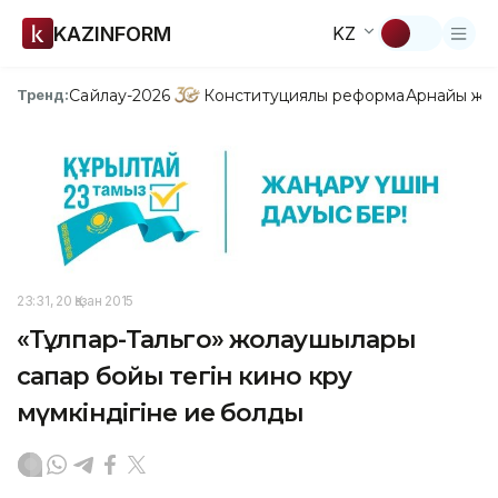
KAZINFORM
KZ
Сайлау-2026
Конституциялық реформа
Арнайы жо
Тренд:
23:31, 20 Қазан 2015
«Тұлпар-Тальго» жолаушылары
сапар бойы тегін кино көру
мүмкіндігіне ие болды