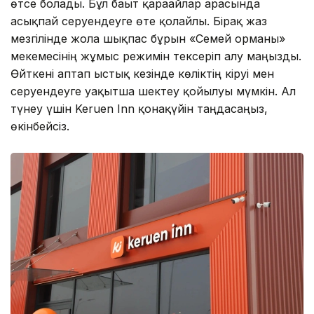
өтсе болады. Бұл бағыт қарағайлар арасында
асықпай серуендеуге өте қолайлы. Бірақ жаз
мезгілінде жолға шықпас бұрын «Семей орманы»
мекемесінің жұмыс режимін тексеріп алу маңызды.
Өйткені аптап ыстық кезінде көліктің кіруі мен
серуендеуге уақытша шектеу қойылуы мүмкін. Ал
түнеу үшін Keruen Inn қонақүйін таңдасаңыз,
өкінбейсіз.