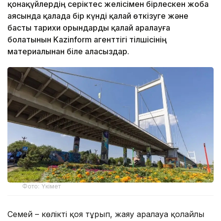
қонақүйлердің серіктес желісімен бірлескен жоба
аясында қалада бір күнді қалай өткізуге және
басты тарихи орындарды қалай аралауға
болатынын Kazinform агенттігі тілшісінің
материалынан біле аласыздар.
Фото: Үкімет
Семей – көлікті қоя тұрып, жаяу аралауға қолайлы