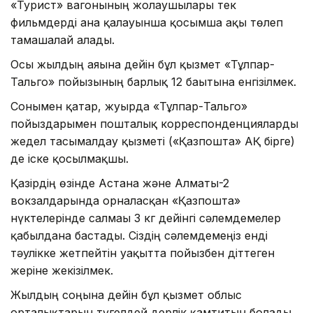
«Турист» вагонының жолаушылары тек
фильмдерді ғана қалауынша қосымша ақы төлеп
тамашалай алады.
Осы жылдың аяғына дейін бұл қызмет «Тұлпар-
Тальго» пойызының барлық 12 бағытына енгізілмек.
Сонымен қатар, жуырда «Тұлпар-Тальго»
пойыздарымен пошталық корреспонденцияларды
жедел тасымалдау қызметі («Қазпошта» АҚ бірге)
де іске қосылмақшы.
Қазірдің өзінде Астана және Алматы-2
вокзалдарында орналасқан «Қазпошта»
нүктелерінде салмағы 3 кг дейінгі сәлемдемелер
қабылдана бастады. Сіздің сәлемдемеңіз енді
тәулікке жетпейтін уақытта пойызбен діттеген
жеріне жекізілмек.
Жылдың соңына дейін бұл қызмет облыс
орталықтарын түгелдей дерлік қамтитын болады,