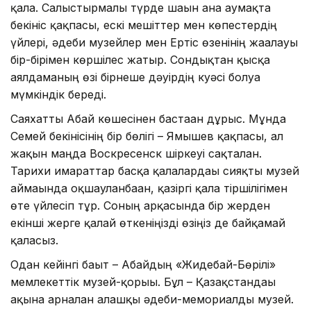
қала. Салыстырмалы түрде шағын ғана аумақта
бекініс қақпасы, ескі мешіттер мен көпестердің
үйлері, әдеби музейлер мен Ертіс өзенінің жағалауы
бір-бірімен көршілес жатыр. Сондықтан қысқа
аялдаманың өзі бірнеше дәуірдің куәсі болуға
мүмкіндік береді.
Саяхатты Абай көшесінен бастаған дұрыс. Мұнда
Семей бекінісінің бір бөлігі – Ямышев қақпасы, ал
жақын маңда Воскресенск шіркеуі сақталған.
Тарихи ғимараттар басқа қалалардағы сияқты музей
аймағында оқшауланбаған, қазіргі қала тіршілігімен
өте үйлесіп тұр. Соның арқасында бір жерден
екінші жерге қалай өткеніңізді өзіңіз де байқамай
қаласыз.
Одан кейінгі бағыт – Абайдың «Жидебай-Бөрілі»
мемлекеттік музей-қорығы. Бұл – Қазақстандағы
ақынға арналған алғашқы әдеби-мемориалды музей.