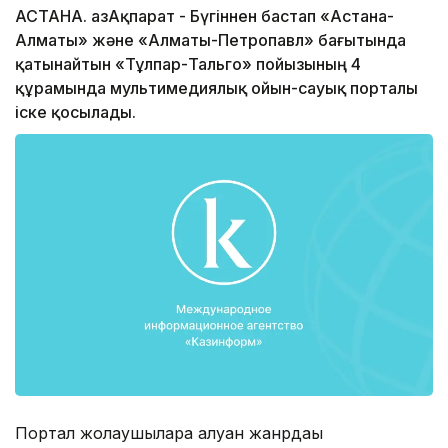
АСТАНА. ҚазАқпарат - Бүгіннен бастап «Астана-
Алматы» және «Алматы-Петропавл» бағытында
қатынайтын «Тұлпар-Тальго» пойызының 4
құрамында мультимедиялық ойын-сауық порталы
іске қосылады.
Портал жолаушыларға алуан жанрдағы