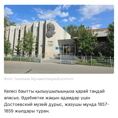
Фото: Талғатжан Мұхаметбекұлы/Кazinform
Келесі бағытты қызығушылығыңызға қарай таңдай
аласыз. Әдебиетке жақын адамдар үшін
Достоевский музейі дұрыс, жазушы мұнда 1857-
1859 жылдары тұрған.