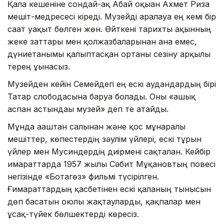
Қала кешеніне сондай-ақ Абай оқыған Ахмет Риза
мешіт-медресесі кіреді. Музейді аралауға ең кемі бір
сағат уақыт бөлген жөн. Өйткені тарихты ақынның
жеке заттары мен қолжазбаларынан ғана емес,
дүниетанымы қалыптасқан ортаны сезіну арқылы
терең ұғынасыз.
Музейден кейін Семейдегі ең ескі аудандардың бірі
Татар слободасына баруға болады. Оны «ашық
аспан астындағы музей» деп те атайды.
Мұнда ағаштан салынған және қос мұнаралы
мешіттер, көпестердің зәулім үйлері, ескі тұрғын
үйлер мен Мусиндердің диірмені сақталған. Кейбір
ғимараттарда 1957 жылы Сәбит Мұқановтың повесі
негізінде «Ботагөз» фильмі түсірілген.
Ғимараттардың қасбетінен ескі қаланың тынысын
дөп басатын оюлы жақтауларды, қақпалар мен
ұсақ-түйек бөлшектерді көресіз.