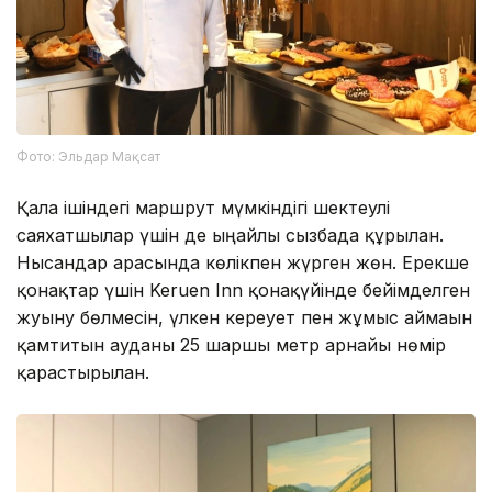
Фото: Эльдар Мақсат
Қала ішіндегі маршрут мүмкіндігі шектеулі
саяхатшылар үшін де ыңғайлы сызбада құрылған.
Нысандар арасында көлікпен жүрген жөн. Ерекше
қонақтар үшін Keruen Inn қонақүйінде бейімделген
жуыну бөлмесін, үлкен кереует пен жұмыс аймағын
қамтитын ауданы 25 шаршы метр арнайы нөмір
қарастырылған.