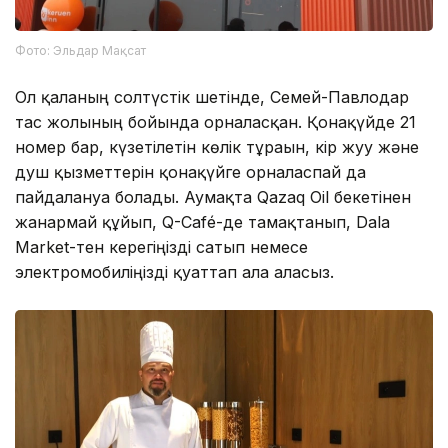
Фото: Эльдар Мақсат
Ол қаланың солтүстік шетінде, Семей-Павлодар
тас жолының бойында орналасқан. Қонақүйде 21
номер бар, күзетілетін көлік тұрағын, кір жуу және
душ қызметтерін қонақүйге орналаспай да
пайдалануға болады. Аумақта Qazaq Oil бекетінен
жанармай құйып, Q-Café-де тамақтанып, Dala
Market-тен керегіңізді сатып немесе
электромобиліңізді қуаттап ала аласыз.