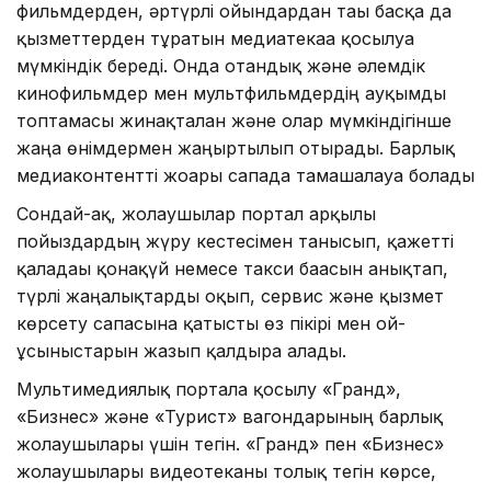
фильмдерден, әртүрлі ойындардан тағы басқа да
қызметтерден тұратын медиатекаға қосылуға
мүмкіндік береді. Онда отандық және әлемдік
кинофильмдер мен мультфильмдердің ауқымды
топтамасы жинақталған және олар мүмкіндігінше
жаңа өнімдермен жаңғыртылып отырады. Барлық
медиаконтентті жоғары сапада тамашалауға болады
Сондай-ақ, жолаушылар портал арқылы
пойыздардың жүру кестесімен танысып, қажетті
қаладағы қонақүй немесе такси бағасын анықтап,
түрлі жаңалықтарды оқып, сервис және қызмет
көрсету сапасына қатысты өз пікірі мен ой-
ұсыныстарын жазып қалдыра алады.
Мультимедиялық порталға қосылу «Гранд»,
«Бизнес» және «Турист» вагондарының барлық
жолаушылары үшін тегін. «Гранд» пен «Бизнес»
жолаушылары видеотеканы толық тегін көрсе,