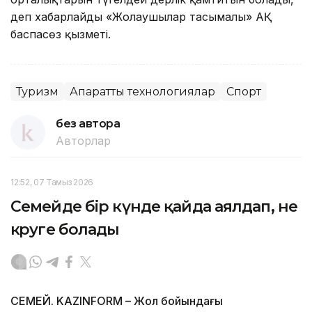
деп хабарлайды «Жолаушылар тасымалы» АҚ
баспасөз қызметі.
Туризм
Ақпараттық технологиялар
Спорт
без автора
Авторлар
12:52, 07 Тамыз 2026
Семейде бір күнде қайда аялдап, не
көруге болады
СЕМЕЙ. KAZINFORM – Жол бойындағы