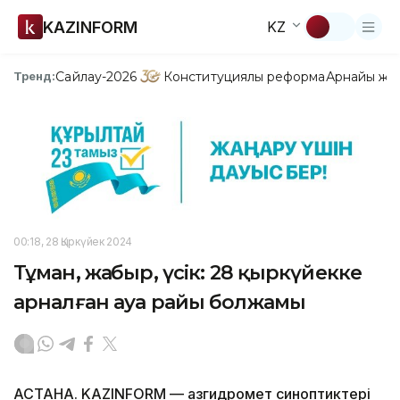
KAZINFORM
KZ
Сайлау-2026
Конституциялық реформа
Арнайы жо
Тренд:
00:18, 28 Қыркүйек 2024
Тұман, жаңбыр, үсік: 28 қыркүйекке
арналған ауа райы болжамы
АСТАНА. KAZINFORM — Қазгидромет синоптиктері