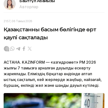
Бақытгүл Абайқызы
Авторлар
21:57, 06 Тамыз 2026
Қазақстанның басым бөлігінде өрт
қаупі сақталады
АСТАНА. KAZINFORM — «Қазгидромет» РМҚ 2026
жылғы 7 тамызға арналған дауылды ескерту
жариялады. Еліміздің бірқатар өңірінде аптап
ыстық сақталып, кей жерлерде жаңбыр, найзағай,
бұршақ, екпінді жел және шаңды дауыл күтіледі.