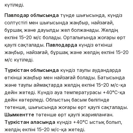
күтіледі.
Павлодар облысында
түнде шығысында, күндіз
солтүстігі мен шығысында жаңбыр, найзағай,
бұршақ және дауылды жел болжанады. Желдің
екпіні 15–20 м/с болады. Орталығында жоғары өрт
қаупі сақталады.
Павлодарда
күндіз өткінші
жаңбыр, найзағай, бұршақ және желдің екпіні 15–20
м/с күтіледі.
Түркістан облысында
күндіз таулы аудандарда
өткінші жаңбыр мен найзағай болады. Батысында
және таулы аймақтарда желдің екпіні 15–20 м/с-қа
дейін жетеді. Күндіз ауа температурасы +40°C-қа
дейін көтеріледі. Облыстың басым бөлігінде
төтенше, шығысында жоғары өрт қаупі сақталады.
Шымкентте
төтенше өрт қаупі жарияланған.
Түркістан қаласында
күндіз +40°C ыстық болып,
желдің екпіні 15–20 м/с-қа жетеді.