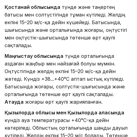
Қостанай облысында
түнде және таңертең
батысы мен солтүстігінде тұман күтіледі. Желдің
екпіні 15–20 м/с-қа дейін күшейеді. Батысында,
шығысында және орталығында жоғары, оңтүстігі
мен оңтүстік-шығысында төтенше өрт қаупі
сақталады.
Маңғыстау облысында
түнде орталығында
аздаған жаңбыр мен найзағай болуы мүмкін.
Оңтүстігінде желдің екпіні 15–20 м/с-қа дейін
жетеді. Күндіз +38...+40°C аптап ыстық күтіледі.
Батысында жоғары, солтүстік-шығысында және
орталығында төтенше өрт қаупі сақталады.
Ақтауда
жоғары өрт қаупі жарияланған.
Қызылорда облысы мен Қызылорда қаласында
күндіз ауа температурасы +40°C-қа дейін
көтеріледі. Облыстың орталығында шаңды дауыл
күтіледі. Желдің екпіні 15–20 м/с болады. Төтенше