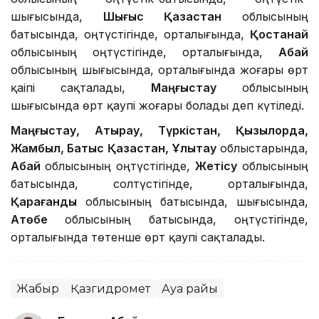
шығысында,
Шығыс Қазақстан
облысының
батысында, оңтүстігінде, орталығында,
Қостанай
облысының оңтүстігінде, орталығында,
Абай
облысының шығысында, орталығында жоғары өрт
қаіпі сақталады,
Маңғыстау
облысының
шығысында өрт қаупі жоғары болады деп күтіледі.
Маңғыстау, Атырау, Түркістан, Қызылорда,
Жамбыл, Батыс Қазақстан, Ұлытау
облыстарында,
Абай
облысының оңтүстігінде,
Жетісу
облысының
батысында, солтүстігінде, орталығында,
Қарағанды
облысының батысында, шығысында,
Ақтөбе
облысының батысында, оңтүстігінде,
орталығында төтенше өрт қаупі сақталады.
Жаңбыр
Қазгидромет
Ауа райы