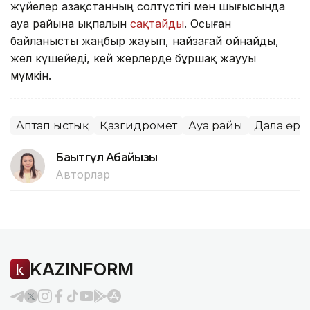
жүйелер Қазақстанның солтүстігі мен шығысында
ауа райына ықпалын
сақтайды
. Осыған
байланысты жаңбыр жауып, найзағай ойнайды,
жел күшейеді, кей жерлерде бұршақ жаууы
мүмкін.
Аптап ыстық
Қазгидромет
Ауа райы
Дала өрті
Бақытгүл Абайқызы
Авторлар
KAZINFORM