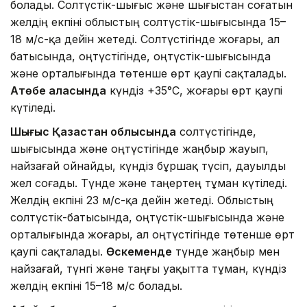
болады. Солтүстік-шығыс және шығыстан соғатын
желдің екпіні облыстың солтүстік-шығысында 15–
18 м/с-қа дейін жетеді. Солтүстігінде жоғары, ал
батысында, оңтүстігінде, оңтүстік-шығысында
және орталығында төтенше өрт қаупі сақталады.
Ақтөбе қаласында
күндіз +35°C, жоғары өрт қаупі
күтіледі.
Шығыс Қазақстан облысында
солтүстігінде,
шығысында және оңтүстігінде жаңбыр жауып,
найзағай ойнайды, күндіз бұршақ түсіп, дауылды
жел соғады. Түнде және таңертең тұман күтіледі.
Желдің екпіні 23 м/с-қа дейін жетеді. Облыстың
солтүстік-батысында, оңтүстік-шығысында және
орталығында жоғары, ал оңтүстігінде төтенше өрт
қаупі сақталады.
Өскеменде
түнде жаңбыр мен
найзағай, түнгі және таңғы уақытта тұман, күндіз
желдің екпіні 15–18 м/с болады.