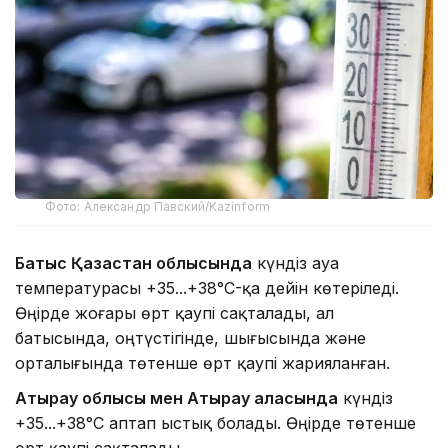
Фото: Александр Павский/Kazinform
Батыс Қазақстан облысында
күндіз ауа
температурасы +35...+38°C-қа дейін көтеріледі.
Өңірде жоғары өрт қаупі сақталады, ал
батысында, оңтүстігінде, шығысында және
орталығында төтенше өрт қаупі жарияланған.
Атырау облысы мен Атырау қаласында
күндіз
+35...+38°C аптап ыстық болады. Өңірде төтенше
өрт қаупі сақталады.