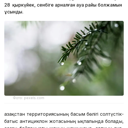
28 қыркүйек, сенбіге арналған ауа райы болжамын
ұсынды.
Фото: pexels.com
Қазақстан территориясының басым бөлігі солтүстік-
батыс антициклон жотасының ықпалында болады,