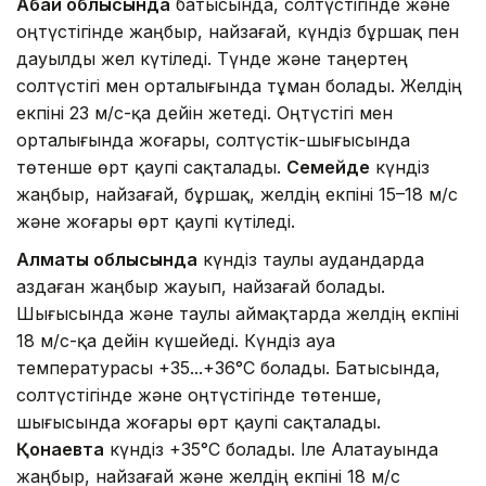
Абай облысында
батысында, солтүстігінде және
оңтүстігінде жаңбыр, найзағай, күндіз бұршақ пен
дауылды жел күтіледі. Түнде және таңертең
солтүстігі мен орталығында тұман болады. Желдің
екпіні 23 м/с-қа дейін жетеді. Оңтүстігі мен
орталығында жоғары, солтүстік-шығысында
төтенше өрт қаупі сақталады.
Семейде
күндіз
жаңбыр, найзағай, бұршақ, желдің екпіні 15–18 м/с
және жоғары өрт қаупі күтіледі.
Алматы облысында
күндіз таулы аудандарда
аздаған жаңбыр жауып, найзағай болады.
Шығысында және таулы аймақтарда желдің екпіні
18 м/с-қа дейін күшейеді. Күндіз ауа
температурасы +35...+36°C болады. Батысында,
солтүстігінде және оңтүстігінде төтенше,
шығысында жоғары өрт қаупі сақталады.
Қонаевта
күндіз +35°C болады. Іле Алатауында
жаңбыр, найзағай және желдің екпіні 18 м/с