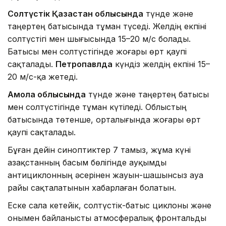
Солтүстік Қазақстан облысында
түнде және
таңертең батысында тұман түседі. Желдің екпіні
солтүстігі мен шығысында 15–20 м/с болады.
Батысы мен солтүстігінде жоғары өрт қаупі
сақталады.
Петропавлда
күндіз желдің екпіні 15–
20 м/с-қа жетеді.
Ақмола облысында
түнде және таңертең батысы
мен солтүстігінде тұман күтіледі. Облыстың
батысында төтенше, орталығында жоғары өрт
қаупі сақталады.
Бұған дейін синоптиктер 7 тамыз, жұма күні
Қазақстанның басым бөлігінде ауқымды
антициклонның әсерінен жауын-шашынсыз ауа
райы сақталатынын хабарлаған болатын.
Еске сала кетейік, солтүстік-батыс циклоны және
онымен байланысты атмосфералық фронтальды