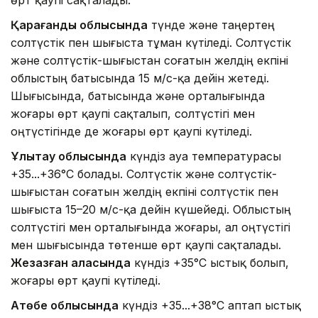
Қарағанды облысында
түнде және таңертең
солтүстік пен шығыста тұман күтіледі. Солтүстік
және солтүстік-шығыстан соғатын желдің екпіні
облыстың батысында 15 м/с-қа дейін жетеді.
Шығысында, батысында және орталығында
жоғары өрт қаупі сақталып, солтүстігі мен
оңтүстігінде де жоғары өрт қаупі күтіледі.
Ұлытау облысында
күндіз ауа температурасы
+35...+36°C болады. Солтүстік және солтүстік-
шығыстан соғатын желдің екпіні солтүстік пен
шығыста 15–20 м/с-қа дейін күшейеді. Облыстың
солтүстігі мен орталығында жоғары, ал оңтүстігі
мен шығысында төтенше өрт қаупі сақталады.
Жезқазған қаласында
күндіз +35°C ыстық болып,
жоғары өрт қаупі күтіледі.
Ақтөбе облысында
күндіз +35...+38°C аптап ыстық