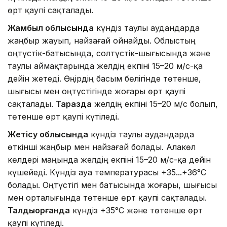
өрт қаупі сақталады.
Жамбыл облысында
күндіз таулы аудандарда
жаңбыр жауып, найзағай ойнайды. Облыстың
оңтүстік-батысында, солтүстік-шығысында және
таулы аймақтарында желдің екпіні 15–20 м/с-қа
дейін жетеді. Өңірдің басым бөлігінде төтенше,
шығысы мен оңтүстігінде жоғары өрт қаупі
сақталады.
Таразда
желдің екпіні 15–20 м/с болып,
төтенше өрт қаупі күтіледі.
Жетісу облысында
күндіз таулы аудандарда
өткінші жаңбыр мен найзағай болады. Алакөл
көлдері маңында желдің екпіні 15–20 м/с-қа дейін
күшейеді. Күндіз ауа температурасы +35...+36°C
болады. Оңтүстігі мен батысында жоғары, шығысы
мен орталығында төтенше өрт қаупі сақталады.
Талдықорғанда
күндіз +35°C және төтенше өрт
қаупі күтіледі.