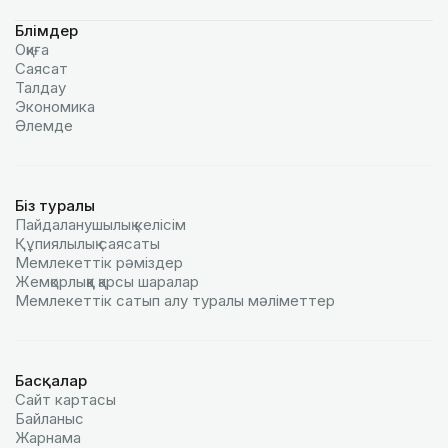
Бөлімдер
Оқиға
Саясат
Талдау
Экономика
Әлемде
Біз туралы
Пайдаланушылық келiciм
Құпиялылық саясаты
Мемлекеттік рәміздер
Жемқорлыққа қарсы шаралар
Мемлекеттік сатып алу туралы мәлiметтер
Басқалар
Сайт картасы
Байланыс
Жарнама