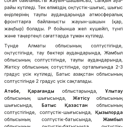
соған байланысты жауын-шашынсыз, салқын ауа-
райы күтіледі. Тек еліміздің оңтүстік-шығыс, шығыс
өңірлерінің таулы аудандарында атмосфералық
фронттарға байланысты жауын-шашын (қар,
жаңбыр) болады. ҚР бойынша жел күшейіп, түнгі
және таңертеңгі сағаттарда тұман күтіледі.
Түнде Алматы облысының солтүстігінде,
оңтүстігінде, тау бөктері аудандарында, Жамбыл
облысының солтүстігінде, таулы аудандарында,
Жетісу облысының сотүстігінде, орталығында 2-3
градус үсік күтіледі, Батыс Қазақстан облысының
солтүстігінде 2 градус үсік сақталады.
Ақтөбе, Қарағанды
облыстарында,
Ұлытау
облысының шығысында,
Жетісу
облысының
шығысында,
Батыс Қазақстан
облысының
солтүстігінде, солтүстік-шығысында,
Қызылорда
облысының солтүстік-батысында,
Жамбыл
облысының оңтүстік-батысында, оңтүстік-